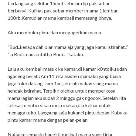
berlangsung sekitar 15mnt sebelum hp pak sobar
berbunyi. Kulihat pak sobar memberi mama 1 lembar
100rb.Kemudian mama kembali memasang bhnya.
Aku membuka pintu dan mengagetkan mama.
“Bud..kenapa dah biar mama aja yang jaga kamu istirahat..”
“ia Budi mau ambil hp Budi…”kataku.
Lalu aku kembali masuk ke kamar,di kamar k0ntolku udah
ngaceng berat.JAm 11, rita asisten mamaku yang biasa
jaga toko datang. Jam 1an,setelah makan siang mama
hendak istirahat. Terpikir olehku untuk memperkosa
mama,lagian aku sudah 2 minggu gak ngocok. Setelah rita
selesai membersikan meja makan,dia keluar untuk
menjaga toko. Langsung saja kukunci pintu depan. Kubuka
pintu kamar mama dengan pelan-pelan.
Nafsuku semakin bangkit melihat mama yang tidur