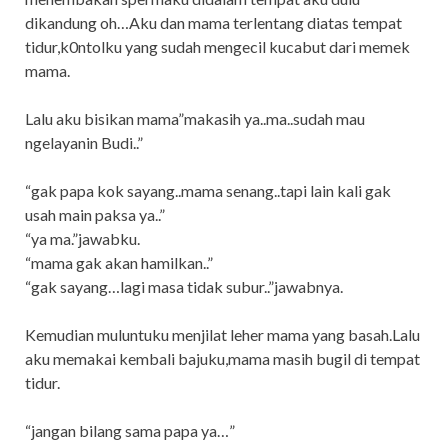
dikandung oh…Aku dan mama terlentang diatas tempat
tidur,k0ntolku yang sudah mengecil kucabut dari memek
mama.
Lalu aku bisikan mama”makasih ya..ma..sudah mau
ngelayanin Budi..”
“gak papa kok sayang..mama senang..tapi lain kali gak
usah main paksa ya..”
“ya ma.”jawabku.
“mama gak akan hamilkan..”
“gak sayang…lagi masa tidak subur..”jawabnya.
Kemudian muluntuku menjilat leher mama yang basah.Lalu
aku memakai kembali bajuku,mama masih bugil di tempat
tidur.
“jangan bilang sama papa ya…”