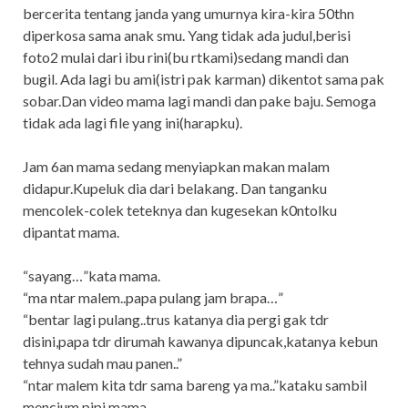
bercerita tentang janda yang umurnya kira-kira 50thn
diperkosa sama anak smu. Yang tidak ada judul,berisi
foto2 mulai dari ibu rini(bu rtkami)sedang mandi dan
bugil. Ada lagi bu ami(istri pak karman) dikentot sama pak
sobar.Dan video mama lagi mandi dan pake baju. Semoga
tidak ada lagi file yang ini(harapku).
Jam 6an mama sedang menyiapkan makan malam
didapur.Kupeluk dia dari belakang. Dan tanganku
mencolek-colek teteknya dan kugesekan k0ntolku
dipantat mama.
“sayang…”kata mama.
“ma ntar malem..papa pulang jam brapa…”
“bentar lagi pulang..trus katanya dia pergi gak tdr
disini,papa tdr dirumah kawanya dipuncak,katanya kebun
tehnya sudah mau panen..”
“ntar malem kita tdr sama bareng ya ma..”kataku sambil
mencium pipi mama.