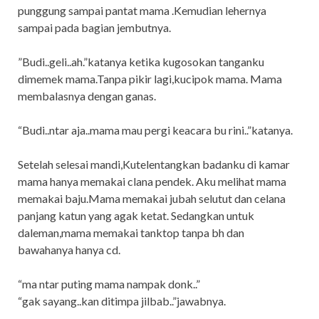
punggung sampai pantat mama .Kemudian lehernya
sampai pada bagian jembutnya.
”Budi..geli..ah.”katanya ketika kugosokan tanganku
dimemek mama.Tanpa pikir lagi,kucipok mama. Mama
membalasnya dengan ganas.
“Budi..ntar aja..mama mau pergi keacara bu rini..”katanya.
Setelah selesai mandi,Kutelentangkan badanku di kamar
mama hanya memakai clana pendek. Aku melihat mama
memakai baju.Mama memakai jubah selutut dan celana
panjang katun yang agak ketat. Sedangkan untuk
daleman,mama memakai tanktop tanpa bh dan
bawahanya hanya cd.
“ma ntar puting mama nampak donk..”
“gak sayang..kan ditimpa jilbab..”jawabnya.