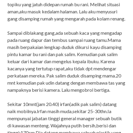
topiku yang jatuh didepan rumah bu rani. Melihat situasi
aman,aku masuk kedalam halaman. Lalu aku menyusuri
gang disamping rumah yang mengarah pada kolam renang.
Sampai diblakang gang,ada sebuah kaca yang mengadap
pada ruang dapur dan tembus sampai ruang tamu.Mama
masih berpakaian lengkap duduk dikursi kayu disamping
pintu kamar bu rani dan pak salim. Kemudian pak salim
keluar dari kamar dan mengelus kepala ibuku. Karena
kacanya yang tertutup rapat,aku tidak dpt mendengar
perkataan mereka. Pak salim duduk disamping mama.20
mnt kemudian pak udin datang dengan membawa tas yang
nampaknya berisi kamera. Lalu mengobrol bertiga.
Sekitar 10mnt(jam 20.40) irfan(adik pak salim) datang
naik mobilnya.Irfan masih muda,sekitar 25-30thn.Ia
mempunyai jabatan tinggi general manager sebuah butik
di kawasan menteng. Wajahnya putih bersih,berisi dan
tinggi:170cm.Dia datang membawa sebuah plastik yang