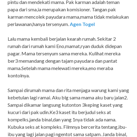
pintu dan mendekati mama. Pak karman adalah teman
papa dari sma,ia merupakan komisioner. Tangan pak
karman mencolek payudara mama,mama tidak melakukan
perlawanan,hanya tersenyum.
Agen Togel
Lalu mama kembali berjalan kearah rumah. Sekitar 2
rumah dari rumah kami Eno,mamat,ryan duduk didepan
pagar. Mama tersenyum sama mereka. Kulihat mereka
ber3 memandang dengan tajam payudara dan pantat
mama.Setelah mama melewati mereka,eno meraba
kontolnya.
Sampai dirumah mama dan rita menjaga warung kami yang
kebetulan lagi ramai. Aku blg sama mama aku baru jalan2.
Sampai dikamar langsung kutonton 3keping kaset yang
kucuri dari pak udin.Ke3 kaset itu berjudul seks at
kompelks,janda binal,dan yang 1nya tidak ada nama.
Kubuka seks at kompleks. Filmnya bercerita tentang,ibu-
ibu yang lagi jalan pagi ngentot sama satpam. Janda binal,