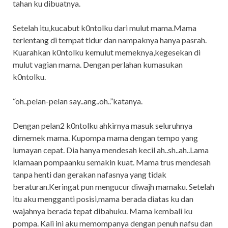
tahan ku dibuatnya.
Setelah itu,kucabut k0ntolku dari mulut mama.Mama
terlentang di tempat tidur dan nampaknya hanya pasrah.
Kuarahkan k0ntolku kemulut memeknya,kegesekan di
mulut vagian mama. Dengan perlahan kumasukan
k0ntolku.
“oh..pelan-pelan say..ang..oh..”katanya.
Dengan pelan2 k0ntolku ahkirnya masuk seluruhnya
dimemek mama. Kupompa mama dengan tempo yang
lumayan cepat. Dia hanya mendesah kecil ah..sh..ah..Lama
klamaan pompaanku semakin kuat. Mama trus mendesah
tanpa henti dan gerakan nafasnya yang tidak
beraturan.Keringat pun mengucur diwajh mamaku. Setelah
itu aku mengganti posisi,mama berada diatas ku dan
wajahnya berada tepat dibahuku. Mama kembali ku
pompa. Kali ini aku memompanya dengan penuh nafsu dan