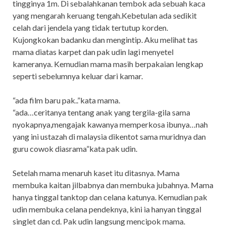
tingginya 1m. Di sebalahkanan tembok ada sebuah kaca
yang mengarah keruang tengah.Kebetulan ada sedikit
celah dari jendela yang tidak tertutup korden.
Kujongkokan badanku dan mengintip. Aku melihat tas
mama diatas karpet dan pak udin lagi menyetel
kameranya. Kemudian mama masih berpakaian lengkap
seperti sebelumnya keluar dari kamar.
“ada film baru pak..”kata mama.
“ada…ceritanya tentang anak yang tergila-gila sama
nyokapnya,mengajak kawanya memperkosa ibunya…nah
yang ini ustazah di malaysia dikentot sama muridnya dan
guru cowok diasrama”kata pak udin.
Setelah mama menaruh kaset itu ditasnya. Mama
membuka kaitan jilbabnya dan membuka jubahnya. Mama
hanya tinggal tanktop dan celana katunya. Kemudian pak
udin membuka celana pendeknya, kini ia hanyan tinggal
singlet dan cd. Pak udin langsung mencipok mama.