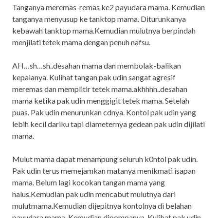
Tanganya meremas-remas ke2 payudara mama. Kemudian
tanganya menyusup ke tanktop mama. Diturunkanya
kebawah tanktop mama.Kemudian mulutnya berpindah
menjilati tetek mama dengan penuh nafsu.
AH…sh…sh..desahan mama dan membolak-balikan
kepalanya. Kulihat tangan pak udin sangat agresif
meremas dan memplitir tetek mama.akhhhh..desahan
mama ketika pak udin menggigit tetek mama. Setelah
puas. Pak udin menurunkan cdnya. Kontol pak udin yang
lebih kecil dariku tapi diameternya gedean pak udin dijilati
mama.
Mulut mama dapat menampung seluruh k0ntol pak udin.
Pak udin terus memejamkan matanya menikmati isapan
mama. Belum lagi kocokan tangan mama yang
halus.Kemudian pak udin mencabut mulutnya dari
mulutmama.Kemudian dijepitnya kontolnya di belahan
payudara mama. Kemudian dipompanya. Kulihat pak udin