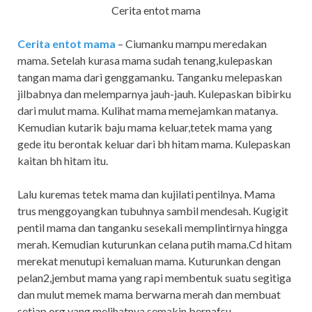
Cerita entot mama
Cerita entot mama
– Ciumanku mampu meredakan
mama. Setelah kurasa mama sudah tenang,kulepaskan
tangan mama dari genggamanku. Tanganku melepaskan
jilbabnya dan melemparnya jauh-jauh. Kulepaskan bibirku
dari mulut mama. Kulihat mama memejamkan matanya.
Kemudian kutarik baju mama keluar,tetek mama yang
gede itu berontak keluar dari bh hitam mama. Kulepaskan
kaitan bh hitam itu.
Lalu kuremas tetek mama dan kujilati pentilnya. Mama
trus menggoyangkan tubuhnya sambil mendesah. Kugigit
pentil mama dan tanganku sesekali memplintirnya hingga
merah. Kemudian kuturunkan celana putih mama.Cd hitam
merekat menutupi kemaluan mama. Kuturunkan dengan
pelan2,jembut mama yang rapi membentuk suatu segitiga
dan mulut memek mama berwarna merah dan membuat
setiap org yang melihatnya semakin bernafsu.