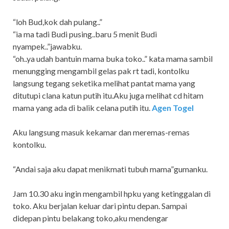
“loh Bud,kok dah pulang..”
“ia ma tadi Budi pusing..baru 5 menit Budi
nyampek..”jawabku.
“oh..ya udah bantuin mama buka toko..” kata mama sambil
menungging mengambil gelas pak rt tadi, kontolku
langsung tegang seketika melihat pantat mama yang
ditutupi clana katun putih itu.Aku juga melihat cd hitam
mama yang ada di balik celana putih itu.
Agen Togel
Aku langsung masuk kekamar dan meremas-remas
kontolku.
“Andai saja aku dapat menikmati tubuh mama”gumanku.
Jam 10.30 aku ingin mengambil hpku yang ketinggalan di
toko. Aku berjalan keluar dari pintu depan. Sampai
didepan pintu belakang toko,aku mendengar