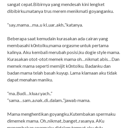
sangat cepat.Bibirnya yang mendesah kini lengket
dibibirku.matanya trus merem menikmati goyanganku.
“say..mama…ma..u kl..uar..akh..”katanya.
Beberapa saat kemudain kurasakan ada cairan yang
membasahi k0ntolku,mama orgasme untuk pertama
kalinya. Aku kembali merubah posisi,ku dogie style mama.
Kurasakan otot-otot memek mama oh…nikmat abis…Dan
memek mama seperti memijit k0ntolku. Badanku dan
badan mama telah basah kuyup. Lama klamaan aku tidak
dapat menahan maniku.
“ma..Budi…klua.r.yach..”
“sama…sam..a.nak..di..dalam..”jawab mama.
Mama menghentikan goyangku.Kutembakan spermaku
dimemek mama. Oh..nikmat..banget..rasanya. AKu
menembakan spermaku didalam tempat aku dulu