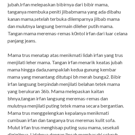
jubah.Irfan melepaskan bibirnya dari bibir mama,
tanganya membuka peniti jilbabmama yang ada dibahu
kanan mama,setelah terbuka dilemparnya jilbab mama
dan mulutnya langsung bermain dileher putih mama.
Tangan mama meremas-remas k0ntol irfan dari luar celana
panjang jeans.
Mama trus menatap atas menikmati lidah irfan yang trus
menjilati leher mama. Tangan irfan menarik keatas jubah
mama hingga dada,nampaklah kedua gunung kembar
mama yang menantang ditutupi bh merah bunga2. Bibir
irfan langsung berpindah menjilati belahan tetek mama
yang berukuran 36b. Mama melepaskan kaitan
bhnya,tangan irfan langsung meremas-remas dan
mulutnya menjilati puting tetek mama secara bergantian.
Mama trus menggelengkan kepalanya menikmati
cumbuan irfan dan tanganya trus meremas kulit sofa.
Mulut irfan trus menghisap puting susu mama, sesekali
digigitnya. Lidahnya dengan lincah membasahi seluruh