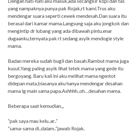
Dengan hati-hati aku masuk,ada secangkir kopi dan tas
yang nampaknya punya pak Rojak,rt kami.Trus aku
mendengar suara seperti cewek mendesah.Dan suara itu
berasal dari kamar mama.Langsung saja aku jongkok dan
mengintip dr lubang yang ada dibawah pintu.enar
dugaanku,ternyata pak rt sedang asyik mendogie style
mama.
Badan mereka sudah bugil dan basah.Rambut mama juga
kusut.Yang paling asyik lihat tetek mama yang gede itu
bergoyang. Baru kali ini aku melihat mama ngentot
didepan mata,biasanya aku hanya mendengar desahan
mama lg main sama papa.Ashhhh..oh…desahan mama.
Beberapa saat kemudian,,,
“pak saya mau kelu..ar..”
“sama-sama di..dalam..”jawab Rojak.