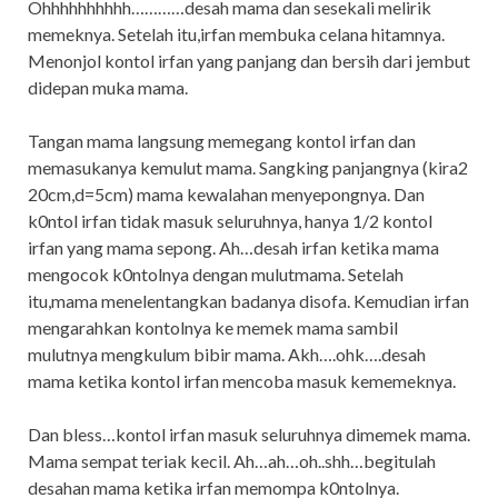
Ohhhhhhhhhh…………desah mama dan sesekali melirik
memeknya. Setelah itu,irfan membuka celana hitamnya.
Menonjol kontol irfan yang panjang dan bersih dari jembut
didepan muka mama.
Tangan mama langsung memegang kontol irfan dan
memasukanya kemulut mama. Sangking panjangnya (kira2
20cm,d=5cm) mama kewalahan menyepongnya. Dan
k0ntol irfan tidak masuk seluruhnya, hanya 1/2 kontol
irfan yang mama sepong. Ah…desah irfan ketika mama
mengocok k0ntolnya dengan mulutmama. Setelah
itu,mama menelentangkan badanya disofa. Kemudian irfan
mengarahkan kontolnya ke memek mama sambil
mulutnya mengkulum bibir mama. Akh….ohk….desah
mama ketika kontol irfan mencoba masuk kememeknya.
Dan bless…kontol irfan masuk seluruhnya dimemek mama.
Mama sempat teriak kecil. Ah…ah…oh..shh…begitulah
desahan mama ketika irfan memompa k0ntolnya.