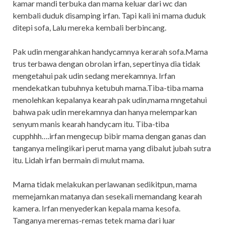
kamar mandi terbuka dan mama keluar dari wc dan
kembali duduk disamping irfan. Tapi kali ini mama duduk
ditepi sofa, Lalu mereka kembali berbincang.
Pak udin mengarahkan handycamnya kerarah sofa.Mama
trus terbawa dengan obrolan irfan, sepertinya dia tidak
mengetahui pak udin sedang merekamnya. Irfan
mendekatkan tubuhnya ketubuh mama.Tiba-tiba mama
menolehkan kepalanya kearah pak udin,mama mngetahui
bahwa pak udin merekamnya dan hanya melemparkan
senyum manis kearah handycam itu. Tiba-tiba
cupphhh….irfan mengecup bibir mama dengan ganas dan
tanganya melingikari perut mama yang dibalut jubah sutra
itu. Lidah irfan bermain di mulut mama.
Mama tidak melakukan perlawanan sedikitpun, mama
memejamkan matanya dan sesekali memandang kearah
kamera. Irfan menyederkan kepala mama kesofa.
Tanganya meremas-remas tetek mama dari luar