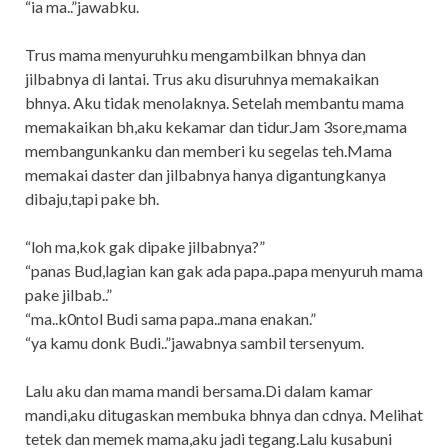
“ia ma..”jawabku.
Trus mama menyuruhku mengambilkan bhnya dan
jilbabnya di lantai. Trus aku disuruhnya memakaikan
bhnya. Aku tidak menolaknya. Setelah membantu mama
memakaikan bh,aku kekamar dan tidur.Jam 3sore,mama
membangunkanku dan memberi ku segelas teh.Mama
memakai daster dan jilbabnya hanya digantungkanya
dibaju,tapi pake bh.
“loh ma,kok gak dipake jilbabnya?”
“panas Bud,lagian kan gak ada papa..papa menyuruh mama
pake jilbab..”
“ma..k0ntol Budi sama papa..mana enakan.”
“ya kamu donk Budi..”jawabnya sambil tersenyum.
Lalu aku dan mama mandi bersama.Di dalam kamar
mandi,aku ditugaskan membuka bhnya dan cdnya. Melihat
tetek dan memek mama,aku jadi tegang.Lalu kusabuni