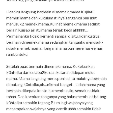
Lidahku langsung bermain di memek mama.Kujilati
memek mama dan kukulum itilnya.Tanganku pun ikut
menusuk2 memek mama.Kulihat memek mama sedikit
berair. Kuisap air itu,mama teriak kecil akhhhh…
Permainanku tidak berhenti sampai disitu, lidahku trus
bermain dimemek mama sedangkan tanganku menusuk-
nusuk memek mama. Tangan mama pun meremas-remas
rambuntuku.
Setelah puas bermain dimemek mama. Kukeluarkan
k0ntolku dari cd abu2ku dan kutaruh didepan mulut
mama. Mama langsung merespon hal itu mulutnya bermain
di batang k0ntolku,oh…nikmat banget…Lidah mama yang
bermain dikepala kontolku membuatku semakin tidak
tahan. Dan kocokan tanganya yang halus membuat batang
k0ntolku semakin tegang.Blum lagi wajahnya yang
menampakan wajahnya yang cantik uhhh semakin tidak