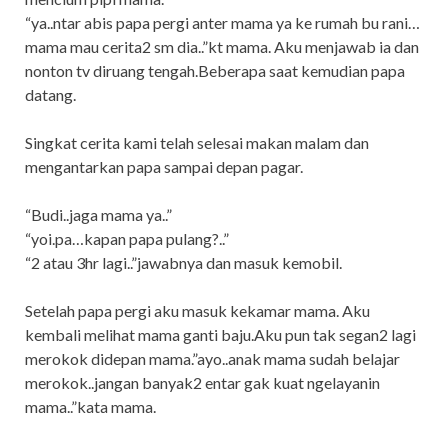
“ya..ntar abis papa pergi anter mama ya ke rumah bu rani…
mama mau cerita2 sm dia..”kt mama. Aku menjawab ia dan
nonton tv diruang tengah.Beberapa saat kemudian papa
datang.
Singkat cerita kami telah selesai makan malam dan
mengantarkan papa sampai depan pagar.
“Budi..jaga mama ya..”
“yoi.pa…kapan papa pulang?..”
“2 atau 3hr lagi..”jawabnya dan masuk kemobil.
Setelah papa pergi aku masuk kekamar mama. Aku
kembali melihat mama ganti baju.Aku pun tak segan2 lagi
merokok didepan mama.”ayo..anak mama sudah belajar
merokok..jangan banyak2 entar gak kuat ngelayanin
mama..”kata mama.