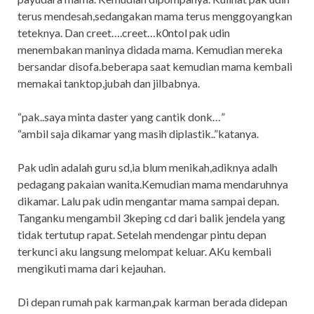
terus mendesah,sedangakan mama terus menggoyangkan
teteknya. Dan creet….creet…k0ntol pak udin
menembakan maninya didada mama. Kemudian mereka
bersandar disofa.beberapa saat kemudian mama kembali
memakai tanktop,jubah dan jilbabnya.
“pak..saya minta daster yang cantik donk…”
“ambil saja dikamar yang masih diplastik..”katanya.
Pak udin adalah guru sd,ia blum menikah,adiknya adalh
pedagang pakaian wanita.Kemudian mama mendaruhnya
dikamar. Lalu pak udin mengantar mama sampai depan.
Tanganku mengambil 3keping cd dari balik jendela yang
tidak tertutup rapat. Setelah mendengar pintu depan
terkunci aku langsung melompat keluar. AKu kembali
mengikuti mama dari kejauhan.
Di depan rumah pak karman,pak karman berada didepan