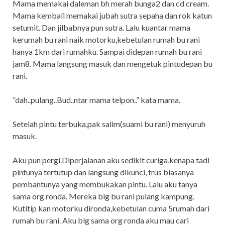
Mama memakai daleman bh merah bunga2 dan cd cream.
Mama kembali memakai jubah sutra sepaha dan rok katun
setumit. Dan jilbabnya pun sutra. Lalu kuantar mama
kerumah bu rani naik motorku,kebetulan rumah bu rani
hanya 1km dari rumahku. Sampai didepan rumah bu rani
jam8. Mama langsung masuk dan mengetuk pintudepan bu
rani.
”dah..pulang..Bud..ntar mama telpon..” kata mama.
Setelah pintu terbuka,pak salim(suami bu rani) menyuruh
masuk.
Aku pun pergi.Diperjalanan aku sedikit curiga,kenapa tadi
pintunya tertutup dan langsung dikunci, trus biasanya
pembantunya yang membukakan pintu. Lalu aku tanya
sama org ronda. Mereka blg bu rani pulang kampung.
Kutitip kan motorku dironda,kebetulan cuma 5rumah dari
rumah bu rani. Aku blg sama org ronda aku mau cari