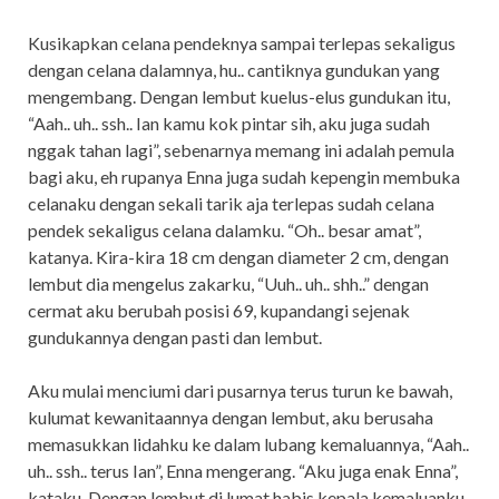
Kusikapkan celana pendeknya sampai terlepas sekaligus
dengan celana dalamnya, hu.. cantiknya gundukan yang
mengembang. Dengan lembut kuelus-elus gundukan itu,
“Aah.. uh.. ssh.. Ian kamu kok pintar sih, aku juga sudah
nggak tahan lagi”, sebenarnya memang ini adalah pemula
bagi aku, eh rupanya Enna juga sudah kepengin membuka
celanaku dengan sekali tarik aja terlepas sudah celana
pendek sekaligus celana dalamku. “Oh.. besar amat”,
katanya. Kira-kira 18 cm dengan diameter 2 cm, dengan
lembut dia mengelus zakarku, “Uuh.. uh.. shh..” dengan
cermat aku berubah posisi 69, kupandangi sejenak
gundukannya dengan pasti dan lembut.
Aku mulai menciumi dari pusarnya terus turun ke bawah,
kulumat kewanitaannya dengan lembut, aku berusaha
memasukkan lidahku ke dalam lubang kemaluannya, “Aah..
uh.. ssh.. terus Ian”, Enna mengerang. “Aku juga enak Enna”,
kataku. Dengan lembut di lumat habis kepala kemaluanku,