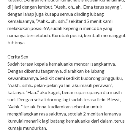
di jilati dengan lembut, “Assh.. oh.. ah.. Enna terus sayang”,
dengan lahap juga kusapu semua dinding lubang
kemaluannya, “Aahk.. uh.. ssh..” sekitar 15 menit kami
melakukan posisi 69, sudah kepengin mencoba yang
namanya bersetubuh. Kurubah posisi, kembali memanggut
bibirnya.
Cerita Sex
Sudah terasa kepala kemaluanku mencari sangkarnya.
Dengan dibantu tangannya, diarahkan ke lubang
kewanitaannya. Sedikit demi sedikit kudorong pinggulku,
“Aakh.. sshh.. pelan-pelan ya Ian, aku masih perawan”,
katanya. “Haa..” aku kaget, benar rupa-rupanya dia masih
suci. Dengan sekali dorong lagi sudah terasa licin. Blesst,
“Aahk..” teriak Enna, kudiamkan sebentar untuk
menghilangkan rasa sakitnya, setelah 2 menitan lamanya
kumulai menarik lagi batang kemaluanku dari dalam, terus
kumaju mundurkan.