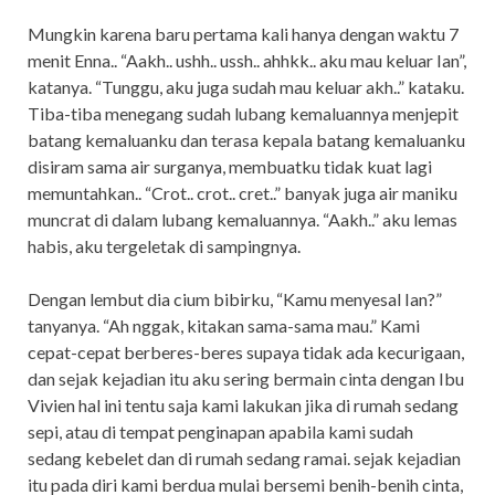
Mungkin karena baru pertama kali hanya dengan waktu 7
menit Enna.. “Aakh.. ushh.. ussh.. ahhkk.. aku mau keluar Ian”,
katanya. “Tunggu, aku juga sudah mau keluar akh..” kataku.
Tiba-tiba menegang sudah lubang kemaluannya menjepit
batang kemaluanku dan terasa kepala batang kemaluanku
disiram sama air surganya, membuatku tidak kuat lagi
memuntahkan.. “Crot.. crot.. cret..” banyak juga air maniku
muncrat di dalam lubang kemaluannya. “Aakh..” aku lemas
habis, aku tergeletak di sampingnya.
Dengan lembut dia cium bibirku, “Kamu menyesal Ian?”
tanyanya. “Ah nggak, kitakan sama-sama mau.” Kami
cepat-cepat berberes-beres supaya tidak ada kecurigaan,
dan sejak kejadian itu aku sering bermain cinta dengan Ibu
Vivien hal ini tentu saja kami lakukan jika di rumah sedang
sepi, atau di tempat penginapan apabila kami sudah
sedang kebelet dan di rumah sedang ramai. sejak kejadian
itu pada diri kami berdua mulai bersemi benih-benih cinta,