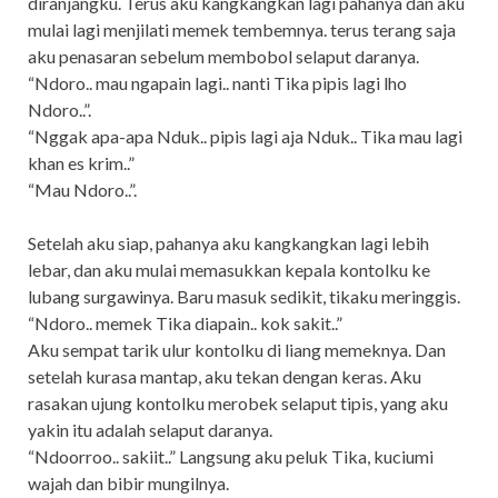
diranjangku. Terus aku kangkangkan lagi pahanya dan aku
mulai lagi menjilati memek tembemnya. terus terang saja
aku penasaran sebelum membobol selaput daranya.
“Ndoro.. mau ngapain lagi.. nanti Tika pipis lagi lho
Ndoro..”.
“Nggak apa-apa Nduk.. pipis lagi aja Nduk.. Tika mau lagi
khan es krim..”
“Mau Ndoro..”.
Setelah aku siap, pahanya aku kangkangkan lagi lebih
lebar, dan aku mulai memasukkan kepala kontolku ke
lubang surgawinya. Baru masuk sedikit, tikaku meringgis.
“Ndoro.. memek Tika diapain.. kok sakit..”
Aku sempat tarik ulur kontolku di liang memeknya. Dan
setelah kurasa mantap, aku tekan dengan keras. Aku
rasakan ujung kontolku merobek selaput tipis, yang aku
yakin itu adalah selaput daranya.
“Ndoorroo.. sakiit..” Langsung aku peluk Tika, kuciumi
wajah dan bibir mungilnya.