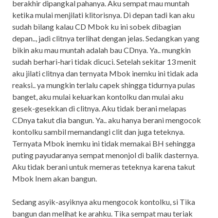
berakhir dipangkal pahanya. Aku sempat mau muntah
ketika mulai menjilati klitorisnya. Di depan tadi kan aku
sudah bilang kalau CD Mbok ku ini sobek dibagian
depan.., jadi clitnya terlihat dengan jelas. Sedangkan yang
bikin aku mau muntah adalah bau CDnya. Ya.. mungkin
sudah berhari-hari tidak dicuci. Setelah sekitar 13 menit
aku jilati clitnya dan ternyata Mbok inemku ini tidak ada
reaksi.. ya mungkin terlalu capek shingga tidurnya pulas
banget, aku mulai keluarkan kontolku dan mulai aku
gesek-gesekkan di clitnya. Aku tidak berani melapas
CDnya takut dia bangun. Ya.. aku hanya berani mengocok
kontolku sambil memandangi clit dan juga teteknya.
Ternyata Mbok inemku ini tidak memakai BH sehingga
puting payudaranya sempat menonjol di balik dasternya.
Aku tidak berani untuk memeras teteknya karena takut
Mbok Inem akan bangun.
Sedang asyik-asyiknya aku mengocok kontolku, si Tika
bangun dan melihat ke arahku. Tika sempat mau teriak