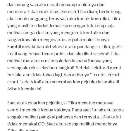
dan untung saja aku cepat menutup mulutnya dan
memimta Tika untuk diam. Setelah Tika diam, berhubung
aku sudah tanggung, terus saja aku kocok kontolku. Tika
yang masih terduduk lemas karena ngantuk, tetap saja
melihat tangan kiriku yang mengocok kontolku dan
tangan kananku mengusap-usap paha mulus ibunya.
Sambil melakukan aktivitasku, aku pandangi si Tika, gadis
kecil yang benar-benar polos, dan aku lihat sesekali Tika
melihat mataku terus berpindah ke paha ibunya yang
sedang aku elus-elus berulangkali. Setelah sekitar 8 menit
berlalu, aku tidak tahan lagi, dan akhirnya “.. croot.. crrott..
croot..” ada 6 kali aku menembakkan pejuhku ke arah clit
Mbok inemku ini.
Saat aku keluarkan pejuhku, si Tika menutup matanya
sambil memeluk kedua kakinya. Pada saat itulah aku tanpa
sengaja melihat pangkal pahanya dan ternyata.., tikaku ini
tidak memakai CD. Saat aku sedang melihat memeknya
Tika, dia bilang..