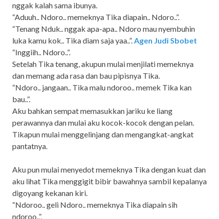
nggak kalah sama ibunya.
“Aduuh.. Ndoro.. memeknya Tika diapain.. Ndoro..”.
“Tenang Nduk.. nggak apa-apa.. Ndoro mau nyembuhin
luka kamu kok.. Tika diam saja yaa..”.
Agen Judi Sbobet
“Inggiih.. Ndoro..”.
Setelah Tika tenang, akupun mulai menjilati memeknya
dan memang ada rasa dan bau pipisnya Tika.
“Ndoro.. jangaan.. Tika malu ndoroo.. memek Tika kan
bau..”.
Aku bahkan sempat memasukkan jariku ke liang
perawannya dan mulai aku kocok-kocok dengan pelan.
Tikapun mulai menggelinjang dan mengangkat-angkat
pantatnya.
Aku pun mulai menyedot memeknya Tika dengan kuat dan
aku lihat Tika menggigit bibir bawahnya sambil kepalanya
digoyang kekanan kiri.
“Ndoroo.. geli Ndoro.. memeknya Tika diapain sih
ndoroo..”.