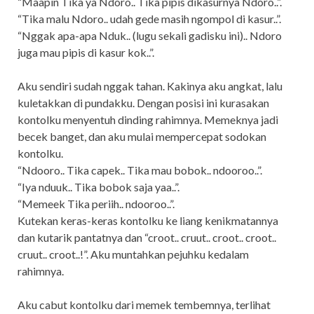
“Maapin Tika ya Ndoro.. Tika pipis dikasurnya Ndoro..”.
“Tika malu Ndoro.. udah gede masih ngompol di kasur..”.
“Nggak apa-apa Nduk.. (lugu sekali gadisku ini).. Ndoro
juga mau pipis di kasur kok..”.
Aku sendiri sudah nggak tahan. Kakinya aku angkat, lalu
kuletakkan di pundakku. Dengan posisi ini kurasakan
kontolku menyentuh dinding rahimnya. Memeknya jadi
becek banget, dan aku mulai mempercepat sodokan
kontolku.
“Ndooro.. Tika capek.. Tika mau bobok.. ndooroo..”.
“Iya nduuk.. Tika bobok saja yaa..”.
“Memeek Tika periih.. ndooroo..”.
Kutekan keras-keras kontolku ke liang kenikmatannya
dan kutarik pantatnya dan “croot.. cruut.. croot.. croot..
cruut.. croot..!”. Aku muntahkan pejuhku kedalam
rahimnya.
Aku cabut kontolku dari memek tembemnya, terlihat