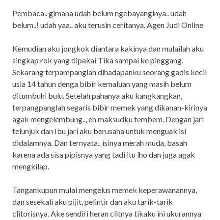
Pembaca.. gimana udah belum ngebayanginya.. udah
belum..! udah yaa.. aku terusin ceritanya. Agen Judi Online
Kemudian aku jongkok diantara kakinya dan mulailah aku
singkap rok yang dipakai Tika sampai ke pinggang.
Sekarang terpampanglah dihadapanku seorang gadis kecil
usia 14 tahun denga bibir kemaluan yang masih belum
ditumbuhi bulu. Setelah pahanya aku kangkangkan,
terpangpanglah segaris bibir memek yang dikanan-kirinya
agak mengelembung.., eh maksudku tembem. Dengan jari
telunjuk dan Ibu jari aku berusaha untuk menguak isi
didalamnya. Dan ternyata.. isinya merah muda, basah
karena ada sisa pipisnya yang tadi itu lho dan juga agak
mengkilap.
Tangankupun mulai mengelus memek keperawanannya,
dan sesekali aku pijit, pelintir dan aku tarik-tarik
clitorisnya. Ake sendiri heran clitnya tikaku ini ukurannya