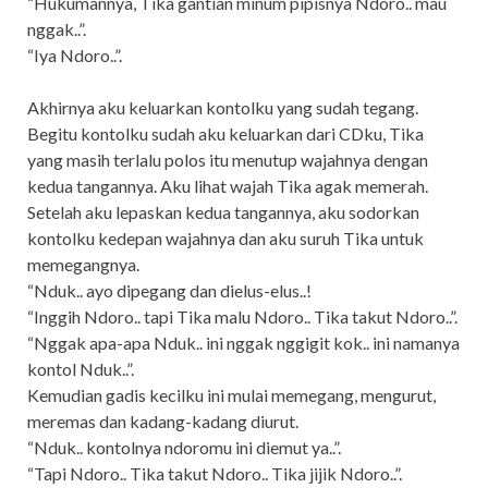
“Hukumannya, Tika gantian minum pipisnya Ndoro.. mau
nggak..”.
“Iya Ndoro..”.
Akhirnya aku keluarkan kontolku yang sudah tegang.
Begitu kontolku sudah aku keluarkan dari CDku, Tika
yang masih terlalu polos itu menutup wajahnya dengan
kedua tangannya. Aku lihat wajah Tika agak memerah.
Setelah aku lepaskan kedua tangannya, aku sodorkan
kontolku kedepan wajahnya dan aku suruh Tika untuk
memegangnya.
“Nduk.. ayo dipegang dan dielus-elus..!
“Inggih Ndoro.. tapi Tika malu Ndoro.. Tika takut Ndoro..”.
“Nggak apa-apa Nduk.. ini nggak nggigit kok.. ini namanya
kontol Nduk..”.
Kemudian gadis kecilku ini mulai memegang, mengurut,
meremas dan kadang-kadang diurut.
“Nduk.. kontolnya ndoromu ini diemut ya..”.
“Tapi Ndoro.. Tika takut Ndoro.. Tika jijik Ndoro..”.