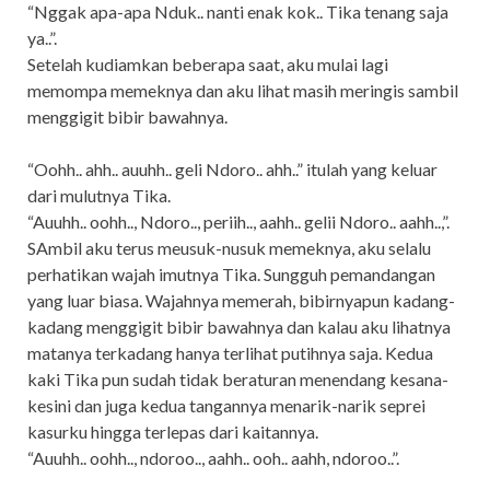
“Nggak apa-apa Nduk.. nanti enak kok.. Tika tenang saja
ya..”.
Setelah kudiamkan beberapa saat, aku mulai lagi
memompa memeknya dan aku lihat masih meringis sambil
menggigit bibir bawahnya.
“Oohh.. ahh.. auuhh.. geli Ndoro.. ahh..” itulah yang keluar
dari mulutnya Tika.
“Auuhh.. oohh.., Ndoro.., periih.., aahh.. gelii Ndoro.. aahh..,”.
SAmbil aku terus meusuk-nusuk memeknya, aku selalu
perhatikan wajah imutnya Tika. Sungguh pemandangan
yang luar biasa. Wajahnya memerah, bibirnyapun kadang-
kadang menggigit bibir bawahnya dan kalau aku lihatnya
matanya terkadang hanya terlihat putihnya saja. Kedua
kaki Tika pun sudah tidak beraturan menendang kesana-
kesini dan juga kedua tangannya menarik-narik seprei
kasurku hingga terlepas dari kaitannya.
“Auuhh.. oohh.., ndoroo.., aahh.. ooh.. aahh, ndoroo..”.