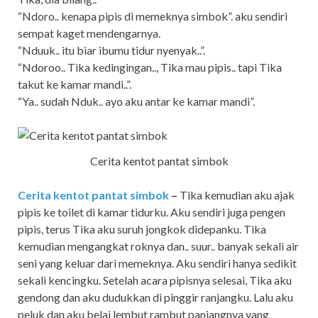
“Ndoro.. kenapa pipis di memeknya simbok”. aku sendiri
sempat kaget mendengarnya.
“Nduuk.. itu biar ibumu tidur nyenyak..”.
“Ndoroo.. Tika kedingingan.., Tika mau pipis.. tapi Tika
takut ke kamar mandi..”.
“Ya.. sudah Nduk.. ayo aku antar ke kamar mandi”.
Cerita kentot pantat simbok
Cerita kentot pantat simbok
–
Tika kemudian aku ajak
pipis ke toilet di kamar tidurku. Aku sendiri juga pengen
pipis, terus Tika aku suruh jongkok didepanku. Tika
kemudian mengangkat roknya dan.. suur.. banyak sekali air
seni yang keluar dari memeknya. Aku sendiri hanya sedikit
sekali kencingku. Setelah acara pipisnya selesai, Tika aku
gendong dan aku dudukkan di pinggir ranjangku. Lalu aku
peluk dan aku belai lembut rambut panjangnya yang