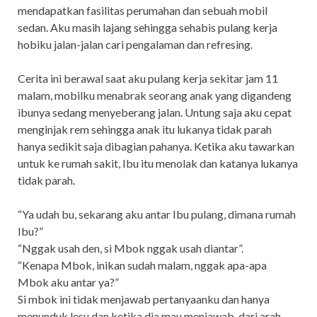
mendapatkan fasilitas perumahan dan sebuah mobil
sedan. Aku masih lajang sehingga sehabis pulang kerja
hobiku jalan-jalan cari pengalaman dan refresing.
Cerita ini berawal saat aku pulang kerja sekitar jam 11
malam, mobilku menabrak seorang anak yang digandeng
ibunya sedang menyeberang jalan. Untung saja aku cepat
menginjak rem sehingga anak itu lukanya tidak parah
hanya sedikit saja dibagian pahanya. Ketika aku tawarkan
untuk ke rumah sakit, Ibu itu menolak dan katanya lukanya
tidak parah.
“Ya udah bu, sekarang aku antar Ibu pulang, dimana rumah
Ibu?”
“Nggak usah den, si Mbok nggak usah diantar”.
“Kenapa Mbok, inikan sudah malam, nggak apa-apa
Mbok aku antar ya?”
Si mbok ini tidak menjawab pertanyaanku dan hanya
menunduk lesu dan ketika dia mau menjawab, dari arah