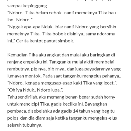
sampai ke pinggang.
“Ndoro.. Tika belum cebok.. nanti memeknya Tika bau
lho.. Ndoro..”.
“Nggak apa-apa Nduk.. biar nanti Ndoro yang bersihin
memeknya Tika.. Tika bobok disini ya.. sama ndoromu
ini..”. Cerita kentot pantat simbok.
Kemudian Tika aku angkat dan mulai aku baringkan di
ranjang empukku ini. Tangganku mulai aktif membelai
rambutnya, pipinya, bibirnya.. dan juga payudaranya yang
lumayan montok. Pada saat tanganku mengelus pahanya..
“Ndoro.. kenapa mengusap-usap kaki Tika yang lecet..”.
“Oh iya Nduk.. Ndoro lupa..”.
Tahu sendirilah, aku memang benar-benar sudah horny
untuk mencicipi Tika, gadis kecilku ini. Bayangkan
pembaca, disebelahku ada gadis 14 tahun yang begitu
polos, dan dia diam saja ketika tanganku mengelus-elus
seluruh tubuhnya.