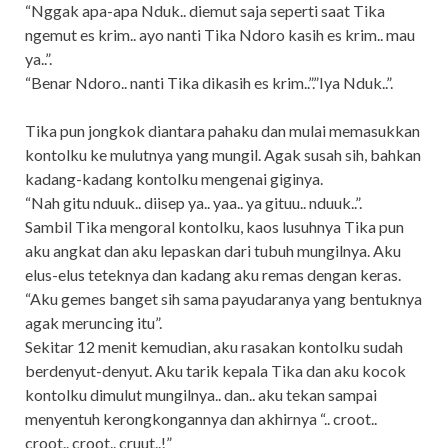
“Nggak apa-apa Nduk.. diemut saja seperti saat Tika
ngemut es krim.. ayo nanti Tika Ndoro kasih es krim.. mau
ya..”.
“Benar Ndoro.. nanti Tika dikasih es krim..”.”Iya Nduk..”.
Tika pun jongkok diantara pahaku dan mulai memasukkan
kontolku ke mulutnya yang mungil. Agak susah sih, bahkan
kadang-kadang kontolku mengenai giginya.
“Nah gitu nduuk.. diisep ya.. yaa.. ya gituu.. nduuk..”.
Sambil Tika mengoral kontolku, kaos lusuhnya Tika pun
aku angkat dan aku lepaskan dari tubuh mungilnya. Aku
elus-elus teteknya dan kadang aku remas dengan keras.
“Aku gemes banget sih sama payudaranya yang bentuknya
agak meruncing itu”.
Sekitar 12 menit kemudian, aku rasakan kontolku sudah
berdenyut-denyut. Aku tarik kepala Tika dan aku kocok
kontolku dimulut mungilnya.. dan.. aku tekan sampai
menyentuh kerongkongannya dan akhirnya “.. croot..
croot.. croot.. cruut..!”