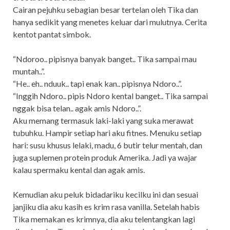
Cairan pejuhku sebagian besar tertelan oleh Tika dan
hanya sedikit yang menetes keluar dari mulutnya. Cerita
kentot pantat simbok.
“Ndoroo.. pipisnya banyak banget.. Tika sampai mau
muntah..”.
“He.. eh.. nduuk.. tapi enak kan.. pipisnya Ndoro..”.
“Inggih Ndoro.. pipis Ndoro kental banget.. Tika sampai
nggak bisa telan.. agak amis Ndoro..”.
Aku memang termasuk laki-laki yang suka merawat
tubuhku. Hampir setiap hari aku fitnes. Menuku setiap
hari: susu khusus lelaki, madu, 6 butir telur mentah, dan
juga suplemen protein produk Amerika. Jadi ya wajar
kalau spermaku kental dan agak amis.
Kemudian aku peluk bidadariku kecilku ini dan sesuai
janjiku dia aku kasih es krim rasa vanilla. Setelah habis
Tika memakan es krimnya, dia aku telentangkan lagi