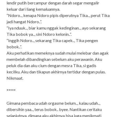
lendir putih bercampur dengan darah segar mengalir
keluar dari liang kemaluannya.
“Ndoro.., kenapa Ndoro pipis diperutnya Tika.., perut Tika
jadi hangat Ndoro..”.
“Iya nduuk.., biar kamu nggak kedinginan.., ayo sekarang
Tika bobok ya.., sini Ndoro kelonin..”.
“Inggih Ndoro.., sekarang Tika capek.., Tika pengen
bobok..”.
Aku perhatikan memeknya sudah mulai melebar dan agak
membelah dibandingkan sebelum aku perawanin. Aku
peluk dia dan aku cium dengan mesra Tika, si gadis
kecilku. Aku dan tikapun akhirnya tertidur dengan pulas.
Nikmaat.
*****
Gimana pembaca udah orgasme belum.., kalau udah..,
dibersihin yaa.., terus bobok.. byee. Nantikan ceritaku
selanjutnya, dimana aku akhirnya bisa juga menikmati