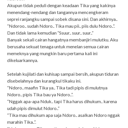
Akupun tidak peduli dengan keadaan Tika yang kakinya
menendang-nendang dan tangannya mencengkeram
seprei ranjangku sampai sobek disana sini. Dan akhirnya..
“Ndoroo.. sudah Ndoro.. Tika mau pii.. piis dulu Ndoro..”.
Dan tidak lama kemudian “Ssuur.. suur.. suur..”
Banyak sekali cairan hangatnya membanjiri mulutku. Aku
berusaha sekuat tenaga untuk menelan semua cairan
memeknya yang mungkin baru pertama kali ini
dikeluarkannya.
Setelah kujilati dan kuhisap sampai bersih, akupun tiduran
disebelahnya dan kurangkul tikaku ini.
“Ndoro.. maafin Tika ya.. Tika tadi pipis di mulutnya
Ndoro.. pipis Tika bau ya Ndoro..”.
“Nggak apa-apa Nduk.. tapi Tika harus dihukum.. karena
udah pipis dimulut Ndoro..”
“Tika mau dihukum apa saja Ndoro.. asalkan Ndoro nggak
marahin Tika..”.