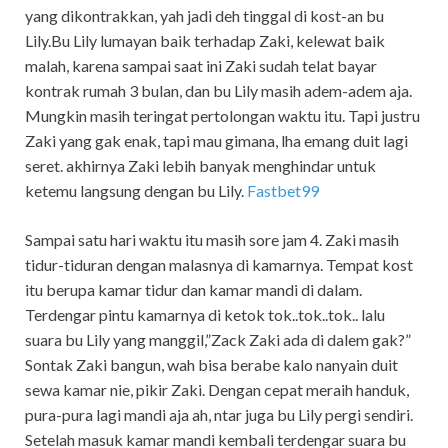
yang dikontrakkan, yah jadi deh tinggal di kost-an bu
Lily.Bu Lily lumayan baik terhadap Zaki, kelewat baik
malah, karena sampai saat ini Zaki sudah telat bayar
kontrak rumah 3 bulan, dan bu Lily masih adem-adem aja.
Mungkin masih teringat pertolongan waktu itu. Tapi justru
Zaki yang gak enak, tapi mau gimana, lha emang duit lagi
seret. akhirnya Zaki lebih banyak menghindar untuk
ketemu langsung dengan bu Lily.
Fastbet99
Sampai satu hari waktu itu masih sore jam 4. Zaki masih
tidur-tiduran dengan malasnya di kamarnya. Tempat kost
itu berupa kamar tidur dan kamar mandi di dalam.
Terdengar pintu kamarnya di ketok tok..tok..tok.. lalu
suara bu Lily yang manggil,”Zack Zaki ada di dalem gak?”
Sontak Zaki bangun, wah bisa berabe kalo nanyain duit
sewa kamar nie, pikir Zaki. Dengan cepat meraih handuk,
pura-pura lagi mandi aja ah, ntar juga bu Lily pergi sendiri.
Setelah masuk kamar mandi kembali terdengar suara bu