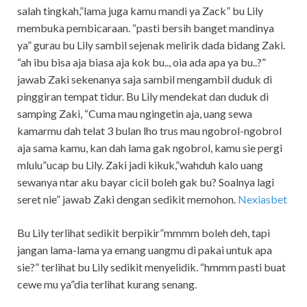
salah tingkah,”lama juga kamu mandi ya Zack” bu Lily
membuka pembicaraan. “pasti bersih banget mandinya
ya” gurau bu Lily sambil sejenak melirik dada bidang Zaki.
“ah ibu bisa aja biasa aja kok bu.., oia ada apa ya bu..?”
jawab Zaki sekenanya saja sambil mengambil duduk di
pinggiran tempat tidur. Bu Lily mendekat dan duduk di
samping Zaki, “Cuma mau ngingetin aja, uang sewa
kamarmu dah telat 3 bulan lho trus mau ngobrol-ngobrol
aja sama kamu, kan dah lama gak ngobrol, kamu sie pergi
mlulu”ucap bu Lily. Zaki jadi kikuk,”wahduh kalo uang
sewanya ntar aku bayar cicil boleh gak bu? Soalnya lagi
seret nie” jawab Zaki dengan sedikit memohon.
Nexiasbet
Bu Lily terlihat sedikit berpikir”mmmm boleh deh, tapi
jangan lama-lama ya emang uangmu di pakai untuk apa
sie?” terlihat bu Lily sedikit menyelidik. “hmmm pasti buat
cewe mu ya”dia terlihat kurang senang.