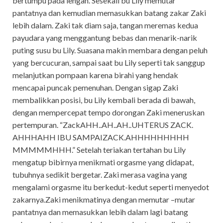
bertumpu pada lengan. Sesekali bu Lily memutar
pantatnya dan kemudian memasukkan batang zakar Zaki
lebih dalam. Zaki tak diam saja, tangan meremas kedua
payudara yang menggantung bebas dan menarik-narik
puting susu bu Lily. Suasana makin membara dengan peluh
yang bercucuran, sampai saat bu Lily seperti tak sanggup
melanjutkan pompaan karena birahi yang hendak
mencapai puncak pemenuhan. Dengan sigap Zaki
membalikkan posisi, bu Lily kembali berada di bawah,
dengan mempercepat tempo dorongan Zaki meneruskan
pertempuran. “ZackAHH..AH..AH..UHTERUS ZACK.
AHHHAHH IBU SAMPAIZACK.AHHHHHHHHH
MMMMMHHH.” Setelah teriakan tertahan bu Lily
mengatup bibirnya menikmati orgasme yang didapat,
tubuhnya sedikit bergetar. Zaki merasa vagina yang
mengalami orgasme itu berkedut-kedut seperti menyedot
zakarnya.Zaki menikmatinya dengan memutar –mutar
pantatnya dan memasukkan lebih dalam lagi batang