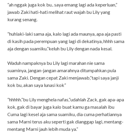
“ah nggak juga kok bu.. saya emang lagi ada keperluan,”
jawab Zaki hati-hati melihat raut wajah bu Lily yang
kurang senang.
“huhlaki-laki sama aja, kalo lagi ada maunya, apa aja pasti
di kasih pada perempuan yang lagi di dekatinya, hhhh sama
aja dengan suamiku.”keluh bu Lily dengan nada kesal.
Waduh nampaknya bu Lily lagi marahan nie sama
suaminya, jangan-jangan amarahnya ditumpahkan pula
sama Zaki. Dengan cepat Zaki menjawab,”tapi saya janji
kok bu, akan saya lunasi kok”
“hhhhh.”bu Lily menghela nafas,”udahlah Zack, gak apa-apa
kok, gak di bayar juga kalo buat kamu ga masalah ibu
Cuma lagi kesel aja sama suamiku, dia cuma perhatiannya
sama Marni terus aku seperti gak dianggap lagi, mentang-
mentang Marni jauh lebih muda ya.”