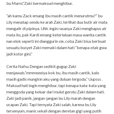
bu Marni,”Zaki bermaksud menghibur.
“ah kamu Zack emang ibu masih cantik menurutmu?” bu
Lily menatap sendu ke arah Zaki, terlihat dua butir air mata
mengalir di pipinya. Uhh. ingin rasanya Zaki menghapus air
mata itu, pak Kardi emang keterlaluan masa wanita cantik
nan elok seperti ini dianggurin sie, coba Zaki bisa berbuat
sesuatu busyet Zaki memaki dalam hati “kenapa otak gwa
jadi kotor gini.”
Cerita Nafsu Dengan sedikit gugup Zaki
menjawab,”mmmeeeiya kok bu, ibu masih cantik, kalo
masih gadis mungkin aku yang duluan tergoda.” Uupsss .
Maksud hati ingin menghibur, tapi kenapa kata-kata yang
menggoda yang keluar dari mulut gerutu Zaki dalam hati.
Zaki jadi panik, jangan-jangan bu Lily marah dengan
ucapan Zaki. Tapi ternyata Zaki salah, karena bu Lily
tersenyum, manis sekali dengan deretan gigi yang putih