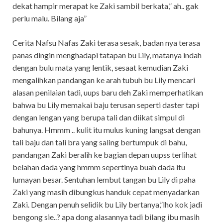
dekat hampir merapat ke Zaki sambil berkata,” ah.. gak
perlu malu. Bilang aja”
Cerita Nafsu Nafas Zaki terasa sesak, badan nya terasa
panas dingin menghadapi tatapan bu Lily, matanya indah
dengan bulu mata yang lentik, sesaat kemudian Zaki
mengalihkan pandangan ke arah tubuh bu Lily mencari
alasan penilaian tadi, uups baru deh Zaki memperhatikan
bahwa bu Lily memakai baju terusan seperti daster tapi
dengan lengan yang berupa tali dan diikat simpul di
bahunya. Hmmm .. kulit itu mulus kuning langsat dengan
tali baju dan tali bra yang saling bertumpuk di bahu,
pandangan Zaki beralih ke bagian depan uupss terlihat
belahan dada yang hmmm sepertinya buah dada itu
lumayan besar. Sentuhan lembut tangan bu Lily di paha
Zaki yang masih dibungkus handuk cepat menyadarkan
Zaki. Dengan penuh selidik bu Lily bertanya,”lho kok jadi
bengong sie..? apa dong alasannya tadi bilang ibu masih