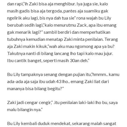
dan rapi,”ih Zaki bisa aja menghibur. Iya juga sie, kalo
masih gadis bisa aja tergoda, pantes aja suamiku gak
ngelirik aku lagi, bis nya dah tua sie” rona wajah bu Lily
berubah sedih lagi,”kalo menurutmu Zack, apa ibu emang
gak menarik lagi?” sambil berdiri dan memperhatikan
tubuhnya kemudian menatap Zaki minta penilaian. Terang
aja Zaki makin kikuk,”wah aku mau ngomong apa ya bu?
Takutnya nanti di bilang lancang lho tapi kalo mau jujur.
Ibu cantik banget, seperti masih 30an deh.”
Bu Lily tampaknya senang dengan pujian itu,”hmmm.. kamu
ada-ada aja saja ibu udah 43 lho.. emang Zaki liat dari
mananya bisa bilang begitu?”
Zaki jadi cengar cengir,” .itu penilaian laki-laki lho bu, saya
malu bilangin nya.”
Bu Lily kembali duduk mendekat, sekarang malah sangat