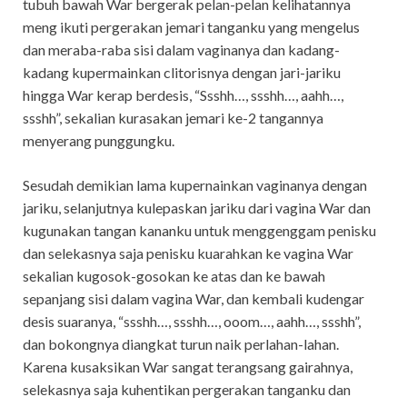
tubuh bawah War bergerak pelan-pelan kelihatannya
meng ikuti pergerakan jemari tanganku yang mengelus
dan meraba-raba sisi dalam vaginanya dan kadang-
kadang kupermainkan clitorisnya dengan jari-jariku
hingga War kerap berdesis, “Ssshh…, ssshh…, aahh…,
ssshh”, sekalian kurasakan jemari ke-2 tangannya
menyerang punggungku.
Sesudah demikian lama kupernainkan vaginanya dengan
jariku, selanjutnya kulepaskan jariku dari vagina War dan
kugunakan tangan kananku untuk menggenggam penisku
dan selekasnya saja penisku kuarahkan ke vagina War
sekalian kugosok-gosokan ke atas dan ke bawah
sepanjang sisi dalam vagina War, dan kembali kudengar
desis suaranya, “ssshh…, ssshh…, ooom…, aahh…, ssshh”,
dan bokongnya diangkat turun naik perlahan-lahan.
Karena kusaksikan War sangat terangsang gairahnya,
selekasnya saja kuhentikan pergerakan tanganku dan