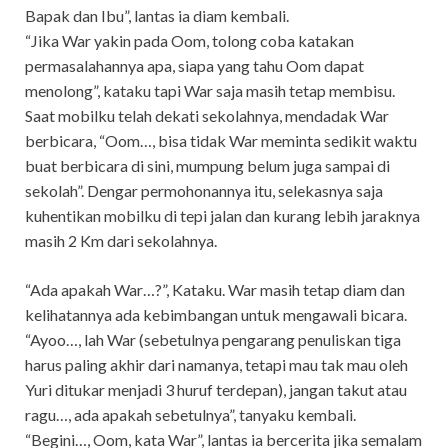
Bapak dan Ibu”, lantas ia diam kembali.
“Jika War yakin pada Oom, tolong coba katakan
permasalahannya apa, siapa yang tahu Oom dapat
menolong”, kataku tapi War saja masih tetap membisu.
Saat mobilku telah dekati sekolahnya, mendadak War
berbicara, “Oom…, bisa tidak War meminta sedikit waktu
buat berbicara di sini, mumpung belum juga sampai di
sekolah”. Dengar permohonannya itu, selekasnya saja
kuhentikan mobilku di tepi jalan dan kurang lebih jaraknya
masih 2 Km dari sekolahnya.
“Ada apakah War…?”, Kataku. War masih tetap diam dan
kelihatannya ada kebimbangan untuk mengawali bicara.
“Ayoo…, lah War (sebetulnya pengarang penuliskan tiga
harus paling akhir dari namanya, tetapi mau tak mau oleh
Yuri ditukar menjadi 3 huruf terdepan), jangan takut atau
ragu…, ada apakah sebetulnya”, tanyaku kembali.
“Begini…, Oom, kata War”, lantas ia bercerita jika semalam