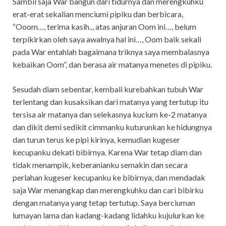
Sambil saja War bangun dari tidurnya dan merengkuhku
erat-erat sekalian menciumi pipiku dan berbicara,
“Ooom…, terima kasih.., atas anjuran Oom ini…, belum
terpikirkan oleh saya awalnya hal ini…, Oom baik sekali
pada War entahlah bagaimana triknya saya membalasnya
kebaikan Oom”, dan berasa air matanya menetes di pipiku.
Sesudah diam sebentar, kembali kurebahkan tubuh War
terlentang dan kusaksikan dari matanya yang tertutup itu
tersisa air matanya dan selekasnya kucium ke-2 matanya
dan dikit demi sedikit cimmanku kuturunkan ke hidungnya
dan turun terus ke pipi kirinya, kemudian kugeser
kecupanku dekati bibirnya. Karena War tetap diam dan
tidak menampik, keberanianku semakin dan secara
perlahan kugeser kecupanku ke bibirnya, dan mendadak
saja War menangkap dan merengkuhku dan cari bibirku
dengan matanya yang tetap tertutup. Saya berciuman
lumayan lama dan kadang-kadang lidahku kujulurkan ke