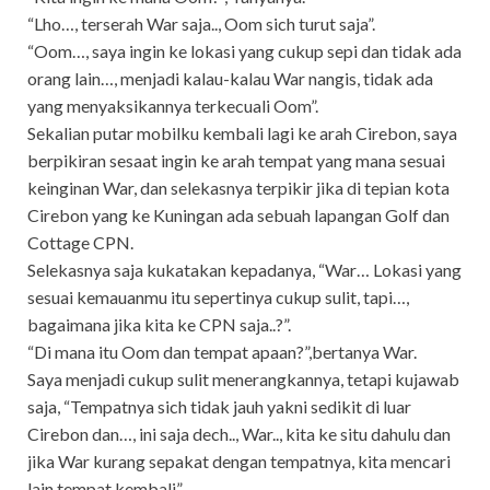
“Lho…, terserah War saja.., Oom sich turut saja”.
“Oom…, saya ingin ke lokasi yang cukup sepi dan tidak ada
orang lain…, menjadi kalau-kalau War nangis, tidak ada
yang menyaksikannya terkecuali Oom”.
Sekalian putar mobilku kembali lagi ke arah Cirebon, saya
berpikiran sesaat ingin ke arah tempat yang mana sesuai
keinginan War, dan selekasnya terpikir jika di tepian kota
Cirebon yang ke Kuningan ada sebuah lapangan Golf dan
Cottage CPN.
Selekasnya saja kukatakan kepadanya, “War… Lokasi yang
sesuai kemauanmu itu sepertinya cukup sulit, tapi…,
bagaimana jika kita ke CPN saja..?”.
“Di mana itu Oom dan tempat apaan?”,bertanya War.
Saya menjadi cukup sulit menerangkannya, tetapi kujawab
saja, “Tempatnya sich tidak jauh yakni sedikit di luar
Cirebon dan…, ini saja dech.., War.., kita ke situ dahulu dan
jika War kurang sepakat dengan tempatnya, kita mencari
lain tempat kembali”.