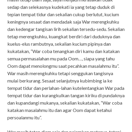
sedap dan selekasnya kudekati ia yang tetap duduk di
tepian tempat tidur dan sekalian cukup berlutut, kucium
keningnya sesaat dan mendadak saja War merengkuhku
dan kedengar tangisan lirih sekalian tersedu-sedu. Sekalian
tetap merengkuhku, kuangkat berdiri dari duduknya dan
kuelus-elus rambutnya, sekalian kucium pipinya dan
kukatakan, “War coba tenangkan diri kamu dan katakan
semua permasalahan mu pada Oom…, siapa yang tahu
Oom dapat menolongmu saat pecahkan masalahmu itu”.
War masih merengkuhku tetapi senggukan tangisnya
mulai berkurang. Sesaat selanjutnya kubimbing ia ke
tempat tidur dan perlahan-lahan kutelentangkan War pada
tempat tidur dan kurangkulkan tangan kiriku di pundaknya
dan kupandangi mukanya, sekalian kukatakan, “War coba
katakan masalahmu itu dan agar Oom dapat ketahui
persoalanmu itu”.
War masih tetap diam saja dan pejamkan matanya, tetapi