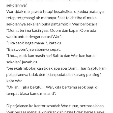
sekolahnya”.
War tidak menjawab tetapi kusaksikan dikedua matanya
tetap tergenangi air matanya. Saat telah tiba di muka
sekolahnya sekalian buka pintu mobil, War berbicara,
“Oom.., terima kasih yaa.. Ooom dan kapan Oom ada
waktu untuk dengar narasi War”.
“Jika esok bagaimana..?, kataku.
“Bisa.., oom”, jawabannya cepat.
“Lho…, esok kan masih hari Sabtu dan War kan harus
sekolah”, jawabku.
“Sesekali mbolos kan tidak apa apa Oom…, hari Sabtu kan
pelajarannya tidak demikian padat dan kurang penting”,
kata War.
“Oklah…, jika begitu…, War, kita bertemu esok pagi di
tempat biasa kamu menanti”.
Diperjalanan ke kantor sesudah War turun, permasalahan
War berasa mengusik pikiranku hingga tidak berasa saya