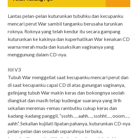
Lantas pelan-pelan kuturunkan tubuhku dan kecupanku
mencari perut War sambil tanganku berusaha turunkan
roknya. Roknya yang telah kendur itu secara gampang
kuturunkan ke kakinya dan kuperhatikan War kenakan CD
warna merah muda dan kusaksikan vaginanya yang
menggunung dalam CD-nya.
Itil V3
Tubuh War menggeliat saat kecupanku mencari perut dan
di saat kecupanku capai CD di atas gunungan vaginanya,
gelinjang tubuh War makin keras dan bokongnya seolah
diangkat dan masih tetap kudengar suaranya yang lirih
sekalian meremas-remas rambutku cukup keras dan
kadang-kadang panggil, “ssshh…, aahh…, ssshht…, ooom…,
aahh”. Sekalian kujilati lipatan pahanya, kuturunkan CD-nya
pelan-pelan dan sesudah separuhnya terbuka,