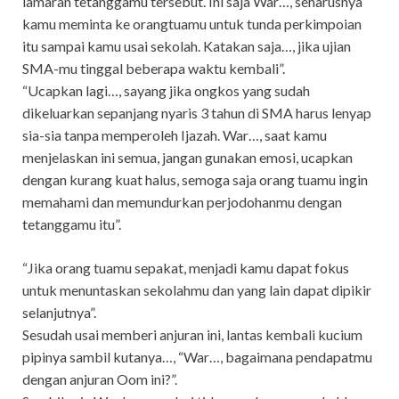
lamaran tetanggamu tersebut. Ini saja War…, seharusnya
kamu meminta ke orangtuamu untuk tunda perkimpoian
itu sampai kamu usai sekolah. Katakan saja…, jika ujian
SMA-mu tinggal beberapa waktu kembali”.
“Ucapkan lagi…, sayang jika ongkos yang sudah
dikeluarkan sepanjang nyaris 3 tahun di SMA harus lenyap
sia-sia tanpa memperoleh Ijazah. War…, saat kamu
menjelaskan ini semua, jangan gunakan emosi, ucapkan
dengan kurang kuat halus, semoga saja orang tuamu ingin
memahami dan memundurkan perjodohanmu dengan
tetanggamu itu”.
“Jika orang tuamu sepakat, menjadi kamu dapat fokus
untuk menuntaskan sekolahmu dan yang lain dapat dipikir
selanjutnya”.
Sesudah usai memberi anjuran ini, lantas kembali kucium
pipinya sambil kutanya…, “War…, bagaimana pendapatmu
dengan anjuran Oom ini?”.