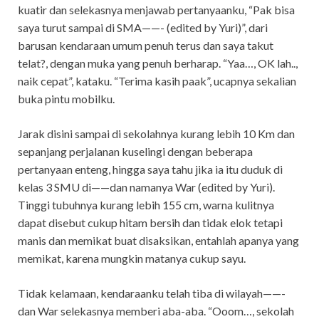
kuatir dan selekasnya menjawab pertanyaanku, “Pak bisa
saya turut sampai di SMA——- (edited by Yuri)”, dari
barusan kendaraan umum penuh terus dan saya takut
telat?, dengan muka yang penuh berharap. “Yaa…, OK lah..,
naik cepat”, kataku. “Terima kasih paak”, ucapnya sekalian
buka pintu mobilku.
Jarak disini sampai di sekolahnya kurang lebih 10 Km dan
sepanjang perjalanan kuselingi dengan beberapa
pertanyaan enteng, hingga saya tahu jika ia itu duduk di
kelas 3 SMU di——dan namanya War (edited by Yuri).
Tinggi tubuhnya kurang lebih 155 cm, warna kulitnya
dapat disebut cukup hitam bersih dan tidak elok tetapi
manis dan memikat buat disaksikan, entahlah apanya yang
memikat, karena mungkin matanya cukup sayu.
Tidak kelamaan, kendaraanku telah tiba di wilayah——-
dan War selekasnya memberi aba-aba. “Ooom…, sekolah