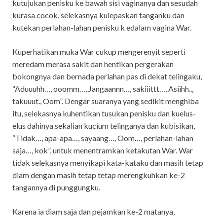
kutujukan penisku ke bawah sisi vaginanya dan sesudah
kurasa cocok, selekasnya kulepaskan tanganku dan
kutekan perlahan-lahan penisku k edalam vagina War.
Kuperhatikan muka War cukup mengerenyit seperti
meredam merasa sakit dan hentikan pergerakan
bokongnya dan bernada perlahan pas di dekat telingaku,
“Aduuuhh…, ooomm…, Jangaannn…, sakiiittt…, Asiihh..,
takuuut., Oom”. Dengar suaranya yang sedikit menghiba
itu, selekasnya kuhentikan tusukan penisku dan kuelus-
elus dahinya sekalian kucium telinganya dan kubisikan,
“Tidak…, apa-apa…, sayaang…, Oom…, perlahan-lahan
saja…, kok”, untuk menentramkan ketakutan War. War
tidak selekasnya menyikapi kata-kataku dan masih tetap
diam dengan masih tetap tetap merengkuhkan ke-2
tangannya di punggungku.
Karena ia diam saja dan pejamkan ke-2 matanya,