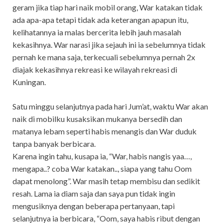
geram jika tiap hari naik mobil orang, War katakan tidak
ada apa-apa tetapi tidak ada keterangan apapun itu,
kelihatannya ia malas bercerita lebih jauh masalah
kekasihnya. War narasi jika sejauh ini ia sebelumnya tidak
pernah ke mana saja, terkecuali sebelumnya pernah 2x
diajak kekasihnya rekreasi ke wilayah rekreasi di
Kuningan.
Satu minggu selanjutnya pada hari Jum’at, waktu War akan
naik di mobilku kusaksikan mukanya bersedih dan
matanya lebam seperti habis menangis dan War duduk
tanpa banyak berbicara.
Karena ingin tahu, kusapa ia, “War, habis nangis yaa…,
mengapa..? coba War katakan.., siapa yang tahu Oom
dapat menolong”. War masih tetap membisu dan sedikit
resah. Lama ia diam saja dan saya pun tidak ingin
mengusiknya dengan beberapa pertanyaan, tapi
selanjutnya ia berbicara, “Oom, saya habis ribut dengan