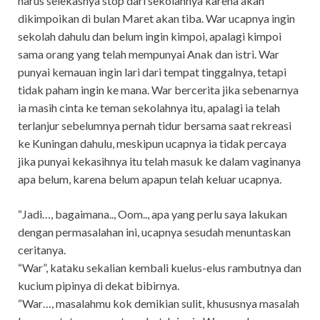
harus selekasnya stop dari sekolahnya karena akan
dikimpoikan di bulan Maret akan tiba. War ucapnya ingin
sekolah dahulu dan belum ingin kimpoi, apalagi kimpoi
sama orang yang telah mempunyai Anak dan istri. War
punyai kemauan ingin lari dari tempat tinggalnya, tetapi
tidak paham ingin ke mana. War bercerita jika sebenarnya
ia masih cinta ke teman sekolahnya itu, apalagi ia telah
terlanjur sebelumnya pernah tidur bersama saat rekreasi
ke Kuningan dahulu, meskipun ucapnya ia tidak percaya
jika punyai kekasihnya itu telah masuk ke dalam vaginanya
apa belum, karena belum apapun telah keluar ucapnya.
“Jadi…, bagaimana.., Oom.., apa yang perlu saya lakukan
dengan permasalahan ini, ucapnya sesudah menuntaskan
ceritanya.
“War”, kataku sekalian kembali kuelus-elus rambutnya dan
kucium pipinya di dekat bibirnya.
“War…, masalahmu kok demikian sulit, khususnya masalah