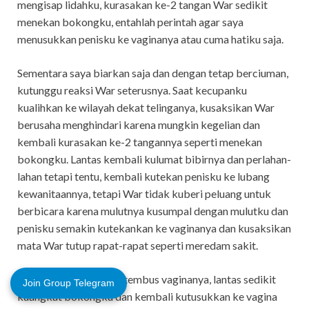
mengisap lidahku, kurasakan ke-2 tangan War sedikit
menekan bokongku, entahlah perintah agar saya
menusukkan penisku ke vaginanya atau cuma hatiku saja.
Sementara saya biarkan saja dan dengan tetap berciuman,
kutunggu reaksi War seterusnya. Saat kecupanku
kualihkan ke wilayah dekat telinganya, kusaksikan War
berusaha menghindari karena mungkin kegelian dan
kembali kurasakan ke-2 tangannya seperti menekan
bokongku. Lantas kembali kulumat bibirnya dan perlahan-
lahan tetapi tentu, kembali kutekan penisku ke lubang
kewanitaannya, tetapi War tidak kuberi peluang untuk
berbicara karena mulutnya kusumpal dengan mulutku dan
penisku semakin kutekankan ke vaginanya dan kusaksikan
mata War tutup rapat-rapat seperti meredam sakit.
Karena penisku belum tembus vaginanya, lantas sedikit
Join Group Telegram
kuangkat bokongku dan kembali kutusukkan ke vagina