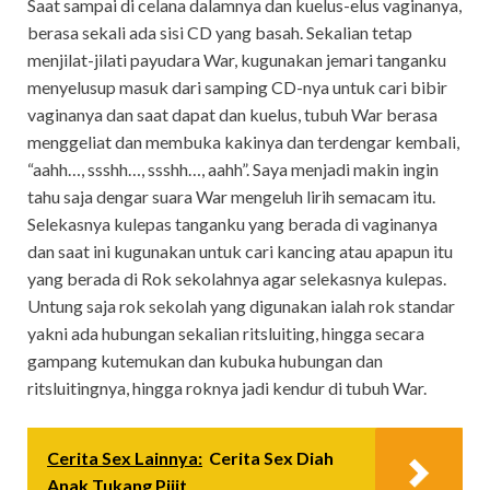
Saat sampai di celana dalamnya dan kuelus-elus vaginanya,
berasa sekali ada sisi CD yang basah. Sekalian tetap
menjilat-jilati payudara War, kugunakan jemari tanganku
menyelusup masuk dari samping CD-nya untuk cari bibir
vaginanya dan saat dapat dan kuelus, tubuh War berasa
menggeliat dan membuka kakinya dan terdengar kembali,
“aahh…, ssshh…, ssshh…, aahh”. Saya menjadi makin ingin
tahu saja dengar suara War mengeluh lirih semacam itu.
Selekasnya kulepas tanganku yang berada di vaginanya
dan saat ini kugunakan untuk cari kancing atau apapun itu
yang berada di Rok sekolahnya agar selekasnya kulepas.
Untung saja rok sekolah yang digunakan ialah rok standar
yakni ada hubungan sekalian ritsluiting, hingga secara
gampang kutemukan dan kubuka hubungan dan
ritsluitingnya, hingga roknya jadi kendur di tubuh War.
Cerita Sex Lainnya:
Cerita Sex Diah
Anak Tukang Pijit