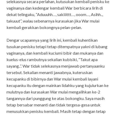
selekasnya secara perlahan, kutusukan kembali penisku ke
vaginanya dan kedengar kembali War berbicara lirih di
dekat telingaku, “Aduuuhh…, sakiiittt…, ooom…, Asihh..,
takuuut”, walau sebenarnya kurasakan jika War mulai
kembali gerakkan bokongnya pelan-pelan.
Dengar ucapannya yang lirih ini, kembali kuhentikan
tusukan penisku tetapi tetap ditempatnya yakni di lubang
vaginanya, dan kembali kuciumi bibir dan mukanya dan
kuelus-elus rambutnya sekalian kubisiki, “Takut apa
sayang..”. War tidak selekasnya menjawab pertanyaanku
tersebut. Sekalian menanti jawabnya, kuteruskan
kecupanku di bibirnya dan War mulai kembali layani
kecupanku itu dengan mainkan lidahku yang kujulurkan ke
mulutnya dan kurasakan War mulai mengalihkan ke-2
tangannya dari punggung ke atas bokongku. Saya masih
tetap bersabar menanti dan tidak tergesa-gesa untuk
menusukkan penisku kembali. Masih tetap dengan tetap