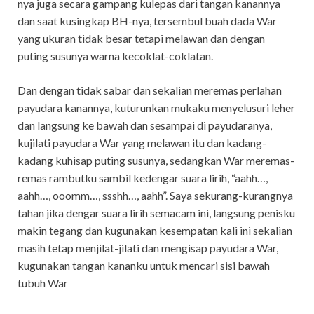
nya juga secara gampang kulepas dari tangan kanannya
dan saat kusingkap BH-nya, tersembul buah dada War
yang ukuran tidak besar tetapi melawan dan dengan
puting susunya warna kecoklat-coklatan.
Dan dengan tidak sabar dan sekalian meremas perlahan
payudara kanannya, kuturunkan mukaku menyelusuri leher
dan langsung ke bawah dan sesampai di payudaranya,
kujilati payudara War yang melawan itu dan kadang-
kadang kuhisap puting susunya, sedangkan War meremas-
remas rambutku sambil kedengar suara lirih, “aahh…,
aahh…, ooomm…, ssshh…, aahh”. Saya sekurang-kurangnya
tahan jika dengar suara lirih semacam ini, langsung penisku
makin tegang dan kugunakan kesempatan kali ini sekalian
masih tetap menjilat-jilati dan mengisap payudara War,
kugunakan tangan kananku untuk mencari sisi bawah
tubuh War