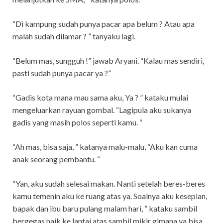
“Di kampung sudah punya pacar apa belum ? Atau apa
malah sudah dilamar ? ” tanyaku lagi.
“Belum mas, sungguh !” jawab Aryani. “Kalau mas sendiri,
pasti sudah punya pacar ya ?”
“Gadis kota mana mau sama aku, Ya ? ” kataku mulai
mengeluarkan rayuan gombal. “Lagipula aku sukanya
gadis yang masih polos seperti kamu. “
“Ah mas, bisa saja, ” katanya malu-malu, “Aku kan cuma
anak seorang pembantu. “
“Yan, aku sudah selesai makan. Nanti setelah beres-beres
kamu temenin aku ke ruang atas ya. Soalnya aku kesepian,
bapak dan ibu baru pulang malam hari, ” kataku sambil
bergegas naik ke lantai atas sambil mikir gimana ya bisa