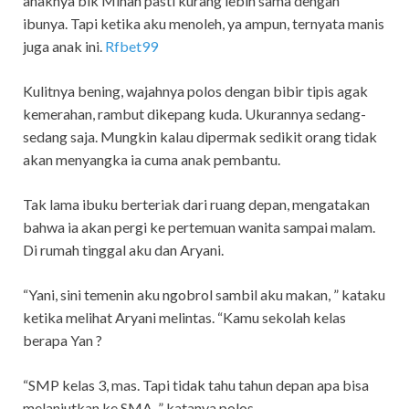
anaknya bik Minah pasti kurang lebih sama dengan
ibunya. Tapi ketika aku menoleh, ya ampun, ternyata manis
juga anak ini.
Rfbet99
Kulitnya bening, wajahnya polos dengan bibir tipis agak
kemerahan, rambut dikepang kuda. Ukurannya sedang-
sedang saja. Mungkin kalau dipermak sedikit orang tidak
akan menyangka ia cuma anak pembantu.
Tak lama ibuku berteriak dari ruang depan, mengatakan
bahwa ia akan pergi ke pertemuan wanita sampai malam.
Di rumah tinggal aku dan Aryani.
“Yani, sini temenin aku ngobrol sambil aku makan, ” kataku
ketika melihat Aryani melintas. “Kamu sekolah kelas
berapa Yan ?
“SMP kelas 3, mas. Tapi tidak tahu tahun depan apa bisa
melanjutkan ke SMA, ” katanya polos.