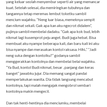
yang keluar seolah menyembur seperti air yang memancar
kuat. Setelah selesai, dia memiringkan tubuhnya dan
tangannya tetap meremas lembut toketku sambil
mencium wajahku. “Neng luar biasa, memeknya sempit
dan nikmat sekali. Gak apa kan aku ngecrot didalem”,
pujinya sambil membelai dadaku. “Gak apa kok bud, lebih
nikmat lagi kusemprot peju anget. Budi juga hebat. Bisa
membuat aku nyampe beberapa kali, dan baru kali ini aku
bisa nyampe dan merasakan kontol raksasa. Hihi..” “Jadi
neng suka dengan kontolku?” godanya sambil
menggerakkan kontolnya dan membelai belai wajahku.
“Ya Bud, kontol Budi nikmat, besar , panjang dan keras
banget” jawabku jujur. Dia memang sangat pandai
memperlakukan wanita. Dia tidak langsung mencabut
kontolnya, tapi malah mengajak mengobrol sembari
kontolnya makin mengecil.
Dan tak henti-hentinya dia menciumku, membelai