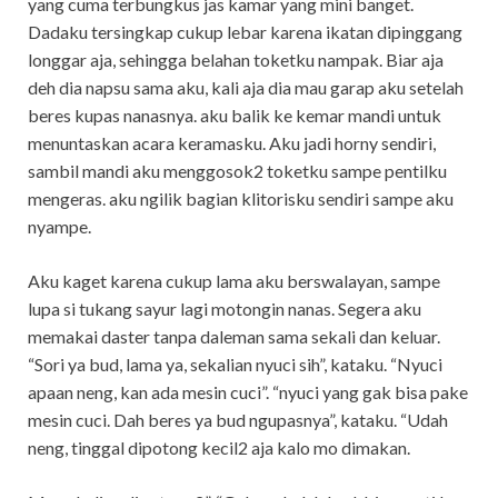
yang cuma terbungkus jas kamar yang mini banget.
Dadaku tersingkap cukup lebar karena ikatan dipinggang
longgar aja, sehingga belahan toketku nampak. Biar aja
deh dia napsu sama aku, kali aja dia mau garap aku setelah
beres kupas nanasnya. aku balik ke kemar mandi untuk
menuntaskan acara keramasku. Aku jadi horny sendiri,
sambil mandi aku menggosok2 toketku sampe pentilku
mengeras. aku ngilik bagian klitorisku sendiri sampe aku
nyampe.
Aku kaget karena cukup lama aku berswalayan, sampe
lupa si tukang sayur lagi motongin nanas. Segera aku
memakai daster tanpa daleman sama sekali dan keluar.
“Sori ya bud, lama ya, sekalian nyuci sih”, kataku. “Nyuci
apaan neng, kan ada mesin cuci”. “nyuci yang gak bisa pake
mesin cuci. Dah beres ya bud ngupasnya”, kataku. “Udah
neng, tinggal dipotong kecil2 aja kalo mo dimakan.