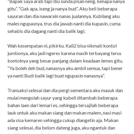
“Bapak saya arab tapi ibu sunda pisan neng, kenapa nanya
gitu”. “Gak apa, iseng ja nanya bud”. Aku beli beberapa
sayuran dan dia nawarain nanas jualannya. Kubilang aku
males ngupasnya, trus dia jawab nanti dia kupasin, cuma
sehabis dia dagang nanti dia balik lagi.
Wah kesempatan ni, pikirku. Kali2 bisa nikmati kontol
jumbonya, aku jadi ngeres karena masih terbayang terus
kontolnya yang besar panjang dalam keadaan lemes gitu.
“Ya boleh deh bud, nanasnya aku ambil semua, tapi bener
ya nanti Budi balik lagi buat ngupasin nanasnya”.
Transaksi selesai dan dia pergi sementara aku masuk dan
mulai mengolah sayur yang kubeli ditambah beberapa
bahan laen dari lemari es, sehingga tersajilah beberapa
lauk untuk aku makan siang dan makan malem, nasi masi
ada sisa kemaren sehingga cukup diangetin aja. Makan
siang selesai, dia belom dateng juga, aku ngantuk dan