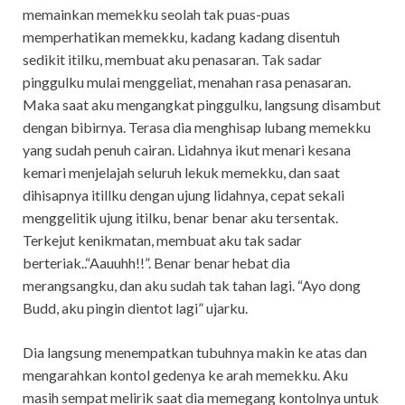
memainkan memekku seolah tak puas-puas
memperhatikan memekku, kadang kadang disentuh
sedikit itilku, membuat aku penasaran. Tak sadar
pinggulku mulai menggeliat, menahan rasa penasaran.
Maka saat aku mengangkat pinggulku, langsung disambut
dengan bibirnya. Terasa dia menghisap lubang memekku
yang sudah penuh cairan. Lidahnya ikut menari kesana
kemari menjelajah seluruh lekuk memekku, dan saat
dihisapnya itillku dengan ujung lidahnya, cepat sekali
menggelitik ujung itilku, benar benar aku tersentak.
Terkejut kenikmatan, membuat aku tak sadar
berteriak..“Aauuhh!!”. Benar benar hebat dia
merangsangku, dan aku sudah tak tahan lagi. “Ayo dong
Budd, aku pingin dientot lagi” ujarku.
Dia langsung menempatkan tubuhnya makin ke atas dan
mengarahkan kontol gedenya ke arah memekku. Aku
masih sempat melirik saat dia memegang kontolnya untuk