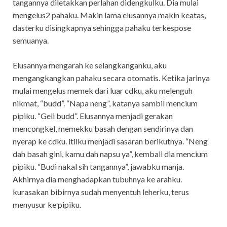
tangannya diletakkan perlahan didengkulku. Dia mulai
mengelus2 pahaku. Makin lama elusannya makin keatas,
dasterku disingkapnya sehingga pahaku terkespose
semuanya.
Elusannya mengarah ke selangkanganku, aku
mengangkangkan pahaku secara otomatis. Ketika jarinya
mulai mengelus memek dari luar cdku, aku melenguh
nikmat, “budd”. “Napa neng”, katanya sambil mencium
pipiku. “Geli budd”. Elusannya menjadi gerakan
mencongkel, memekku basah dengan sendirinya dan
nyerap ke cdku. itilku menjadi sasaran berikutnya. “Neng
dah basah gini, kamu dah napsu ya”, kembali dia mencium
pipiku. “Budi nakal sih tangannya”, jawabku manja.
Akhirnya dia menghadapkan tubuhnya ke arahku.
kurasakan bibirnya sudah menyentuh leherku, terus
menyusur ke pipiku.