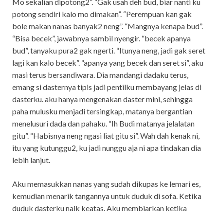
Mo sekalian dipotong2”. “Gak usah deh bud, biar nanti ku
potong sendiri kalo mo dimakan”. “Perempuan kan gak
bole makan nanas banyak2 neng”. “Mangnya kenapa bud”.
“Bisa becek”, jawabnya sambil nyengir. “becek apanya
bud”, tanyaku pura2 gak ngerti. “Itunya neng, jadi gak seret
lagi kan kalo becek”. “apanya yang becek dan seret si”, aku
masi terus bersandiwara. Dia mandangi dadaku terus,
emang si dasternya tipis jadi pentilku membayang jelas di
dasterku. aku hanya mengenakan daster mini, sehingga
paha mulusku menjadi tersingkap, matanya bergantian
menelusuri dada dan pahaku. “Ih Budi matanya jelalatan
gitu”. “Habisnya neng ngasi liat gitu si”. Wah dah kenak ni,
itu yang kutunggu2, ku jadi nunggu aja ni apa tindakan dia
lebih lanjut.
Aku memasukkan nanas yang sudah dikupas ke lemari es,
kemudian menarik tangannya untuk duduk di sofa. Ketika
duduk dasterku naik keatas. Aku membiarkan ketika