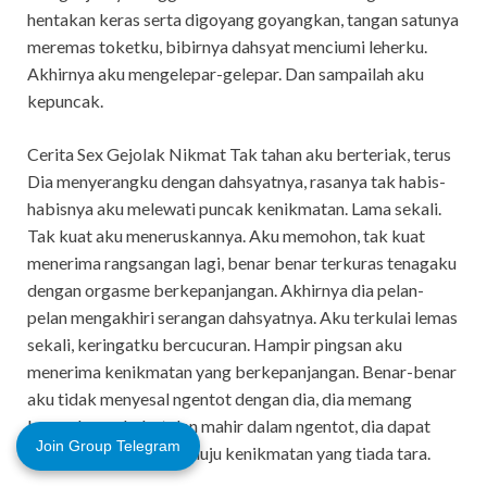
hentakan keras serta digoyang goyangkan, tangan satunya
meremas toketku, bibirnya dahsyat menciumi leherku.
Akhirnya aku mengelepar-gelepar. Dan sampailah aku
kepuncak.
Cerita Sex Gejolak Nikmat Tak tahan aku berteriak, terus
Dia menyerangku dengan dahsyatnya, rasanya tak habis-
habisnya aku melewati puncak kenikmatan. Lama sekali.
Tak kuat aku meneruskannya. Aku memohon, tak kuat
menerima rangsangan lagi, benar benar terkuras tenagaku
dengan orgasme berkepanjangan. Akhirnya dia pelan-
pelan mengakhiri serangan dahsyatnya. Aku terkulai lemas
sekali, keringatku bercucuran. Hampir pingsan aku
menerima kenikmatan yang berkepanjangan. Benar-benar
aku tidak menyesal ngentot dengan dia, dia memang
benar-benar hebat dan mahir dalam ngentot, dia dapat
Join Group Telegram
mengolah tubuhku menuju kenikmatan yang tiada tara.