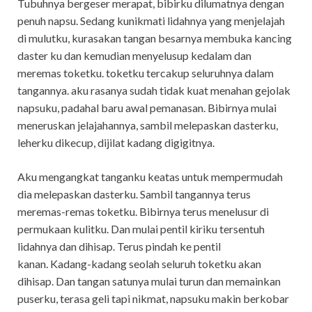
Tubuhnya bergeser merapat, bibirku dilumatnya dengan
penuh napsu. Sedang kunikmati lidahnya yang menjelajah
di mulutku, kurasakan tangan besarnya membuka kancing
daster ku dan kemudian menyelusup kedalam dan
meremas toketku. toketku tercakup seluruhnya dalam
tangannya. aku rasanya sudah tidak kuat menahan gejolak
napsuku, padahal baru awal pemanasan. Bibirnya mulai
meneruskan jelajahannya, sambil melepaskan dasterku,
leherku dikecup, dijilat kadang digigitnya.
Aku mengangkat tanganku keatas untuk mempermudah
dia melepaskan dasterku. Sambil tangannya terus
meremas-remas toketku. Bibirnya terus menelusur di
permukaan kulitku. Dan mulai pentil kiriku tersentuh
lidahnya dan dihisap. Terus pindah ke pentil
kanan. Kadang-kadang seolah seluruh toketku akan
dihisap. Dan tangan satunya mulai turun dan memainkan
puserku, terasa geli tapi nikmat, napsuku makin berkobar