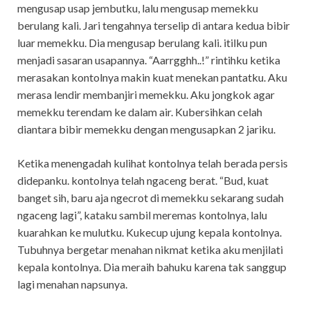
mengusap usap jembutku, lalu mengusap memekku
berulang kali. Jari tengahnya terselip di antara kedua bibir
luar memekku. Dia mengusap berulang kali. itilku pun
menjadi sasaran usapannya. “Aarrgghh..!” rintihku ketika
merasakan kontolnya makin kuat menekan pantatku. Aku
merasa lendir membanjiri memekku. Aku jongkok agar
memekku terendam ke dalam air. Kubersihkan celah
diantara bibir memekku dengan mengusapkan 2 jariku.
Ketika menengadah kulihat kontolnya telah berada persis
didepanku. kontolnya telah ngaceng berat. “Bud, kuat
banget sih, baru aja ngecrot di memekku sekarang sudah
ngaceng lagi”, kataku sambil meremas kontolnya, lalu
kuarahkan ke mulutku. Kukecup ujung kepala kontolnya.
Tubuhnya bergetar menahan nikmat ketika aku menjilati
kepala kontolnya. Dia meraih bahuku karena tak sanggup
lagi menahan napsunya.