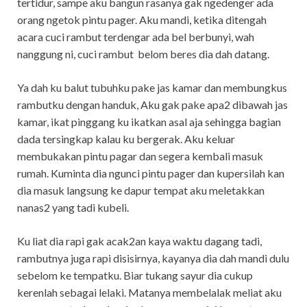
tertidur, sampe aku bangun rasanya gak ngedenger ada
orang ngetok pintu pager. Aku mandi, ketika ditengah
acara cuci rambut terdengar ada bel berbunyi, wah
nanggung ni, cuci rambut belom beres dia dah datang.
Ya dah ku balut tubuhku pake jas kamar dan membungkus
rambutku dengan handuk, Aku gak pake apa2 dibawah jas
kamar, ikat pinggang ku ikatkan asal aja sehingga bagian
dada tersingkap kalau ku bergerak. Aku keluar
membukakan pintu pagar dan segera kembali masuk
rumah. Kuminta dia ngunci pintu pager dan kupersilah kan
dia masuk langsung ke dapur tempat aku meletakkan
nanas2 yang tadi kubeli.
Ku liat dia rapi gak acak2an kaya waktu dagang tadi,
rambutnya juga rapi disisirnya, kayanya dia dah mandi dulu
sebelom ke tempatku. Biar tukang sayur dia cukup
kerenlah sebagai lelaki. Matanya membelalak meliat aku