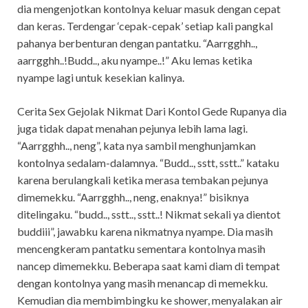
dia mengenjotkan kontolnya keluar masuk dengan cepat
dan keras. Terdengar ‘cepak-cepak’ setiap kali pangkal
pahanya berbenturan dengan pantatku. “Aarrgghh..,
aarrgghh..!Budd.., aku nyampe..!” Aku lemas ketika
nyampe lagi untuk kesekian kalinya.
Cerita Sex Gejolak Nikmat Dari Kontol Gede Rupanya dia
juga tidak dapat menahan pejunya lebih lama lagi.
“Aarrgghh.., neng”, kata nya sambil menghunjamkan
kontolnya sedalam-dalamnya. “Budd.., sstt, sstt..” kataku
karena berulangkali ketika merasa tembakan pejunya
dimemekku. “Aarrgghh.., neng, enaknya!” bisiknya
ditelingaku. “budd.., sstt.., sstt..! Nikmat sekali ya dientot
buddiii”, jawabku karena nikmatnya nyampe. Dia masih
mencengkeram pantatku sementara kontolnya masih
nancep dimemekku. Beberapa saat kami diam di tempat
dengan kontolnya yang masih menancap di memekku.
Kemudian dia membimbingku ke shower, menyalakan air