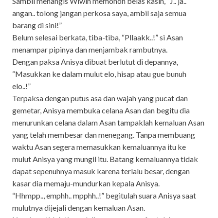
Sambil menangis Wiwin memohon belas kasih, “J.. ja..
angan.. tolong jangan perkosa saya, ambil saja semua
barang di sini!”
Belum selesai berkata, tiba-tiba, “Pllaakk..!” si Asan
menampar pipinya dan menjambak rambutnya.
Dengan paksa Anisya dibuat berlutut di depannya,
“Masukkan ke dalam mulut elo, hisap atau gue bunuh
elo..!”
Terpaksa dengan putus asa dan wajah yang pucat dan
gemetar, Anisya membuka celana Asan dan begitu dia
menurunkan celana dalam Asan tampaklah kemaluan Asan
yang telah membesar dan menegang. Tanpa membuang
waktu Asan segera memasukkan kemaluannya itu ke
mulut Anisya yang mungil itu. Batang kemaluannya tidak
dapat sepenuhnya masuk karena terlalu besar, dengan
kasar dia memaju-mundurkan kepala Anisya.
“Hhmpp.., emphh.. mpphh..!” begitulah suara Anisya saat
mulutnya dijejali dengan kemaluan Asan.