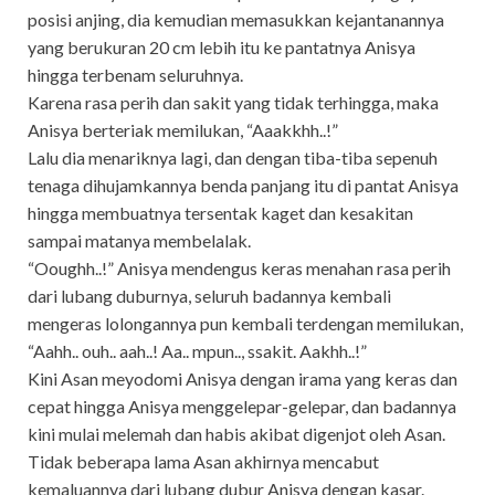
posisi anjing, dia kemudian memasukkan kejantanannya
yang berukuran 20 cm lebih itu ke pantatnya Anisya
hingga terbenam seluruhnya.
Karena rasa perih dan sakit yang tidak terhingga, maka
Anisya berteriak memilukan, “Aaakkhh..!”
Lalu dia menariknya lagi, dan dengan tiba-tiba sepenuh
tenaga dihujamkannya benda panjang itu di pantat Anisya
hingga membuatnya tersentak kaget dan kesakitan
sampai matanya membelalak.
“Ooughh..!” Anisya mendengus keras menahan rasa perih
dari lubang duburnya, seluruh badannya kembali
mengeras lolongannya pun kembali terdengan memilukan,
“Aahh.. ouh.. aah..! Aa.. mpun.., ssakit. Aakhh..!”
Kini Asan meyodomi Anisya dengan irama yang keras dan
cepat hingga Anisya menggelepar-gelepar, dan badannya
kini mulai melemah dan habis akibat digenjot oleh Asan.
Tidak beberapa lama Asan akhirnya mencabut
kemaluannya dari lubang dubur Anisya dengan kasar.