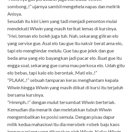
sombong..!” ujarnya sambil mengehela napas dan melirik
Anisya.
Sesudah itu kini Liem yang tadi menjadi penonton mulai
mendekati Wiwin yang masih terikat lemas di kursinya.
“Hei, teman elo boleh juga tuh. Nah, sekarang giliran elo
yang servise gue. Asal elo tau gue itu naksir berat ama elo,
tapi elo menghindar melulu. Gue tau gue jelek dan gue
beda ama yang elo bayangkan jadi pacar elo. Buat gue itu
engga soal, sekarang gue cuma mau perkosa elo. Udah gitu
elo bebas, tapi kalo elo berontak, Mati elo..!”
“PLAAK..!” sebuah tamparan keras menghantam kepala
Wiwin hingga Wiwin yang masih diikat di kursi itu terjatuh
bersama kursinya.
“Hmmph..!” dengan mulut tersumbat Wiwin berteriak.
Kemudian dia menarik dan meletakkan tubuh Wiwin
mengembalikan ke posisi semula. Dengan pisau dapur
milik kedua mahasiswi itu dia merobek-robek baju kaos
lengan panjang yang dikenakan oleh Wiwin. Nafas Wiwin