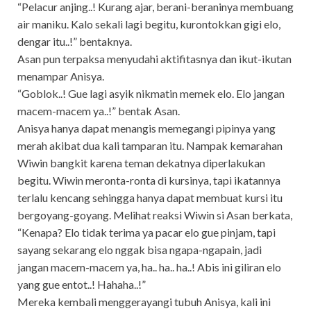
“Pelacur anjing..! Kurang ajar, berani-beraninya membuang
air maniku. Kalo sekali lagi begitu, kurontokkan gigi elo,
dengar itu..!” bentaknya.
Asan pun terpaksa menyudahi aktifitasnya dan ikut-ikutan
menampar Anisya.
“Goblok..! Gue lagi asyik nikmatin memek elo. Elo jangan
macem-macem ya..!” bentak Asan.
Anisya hanya dapat menangis memegangi pipinya yang
merah akibat dua kali tamparan itu. Nampak kemarahan
Wiwin bangkit karena teman dekatnya diperlakukan
begitu. Wiwin meronta-ronta di kursinya, tapi ikatannya
terlalu kencang sehingga hanya dapat membuat kursi itu
bergoyang-goyang. Melihat reaksi Wiwin si Asan berkata,
“Kenapa? Elo tidak terima ya pacar elo gue pinjam, tapi
sayang sekarang elo nggak bisa ngapa-ngapain, jadi
jangan macem-macem ya, ha.. ha.. ha..! Abis ini giliran elo
yang gue entot..! Hahaha..!”
Mereka kembali menggerayangi tubuh Anisya, kali ini