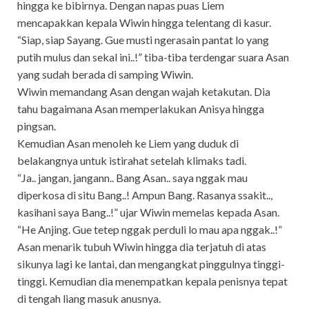
hingga ke bibirnya. Dengan napas puas Liem
mencapakkan kepala Wiwin hingga telentang di kasur.
“Siap, siap Sayang. Gue musti ngerasain pantat lo yang
putih mulus dan sekal ini..!” tiba-tiba terdengar suara Asan
yang sudah berada di samping Wiwin.
Wiwin memandang Asan dengan wajah ketakutan. Dia
tahu bagaimana Asan memperlakukan Anisya hingga
pingsan.
Kemudian Asan menoleh ke Liem yang duduk di
belakangnya untuk istirahat setelah klimaks tadi.
“Ja.. jangan, jangann.. Bang Asan.. saya nggak mau
diperkosa di situ Bang..! Ampun Bang. Rasanya ssakit..,
kasihani saya Bang..!” ujar Wiwin memelas kepada Asan.
“He Anjing. Gue tetep nggak perduli lo mau apa nggak..!”
Asan menarik tubuh Wiwin hingga dia terjatuh di atas
sikunya lagi ke lantai, dan mengangkat pinggulnya tinggi-
tinggi. Kemudian dia menempatkan kepala penisnya tepat
di tengah liang masuk anusnya.