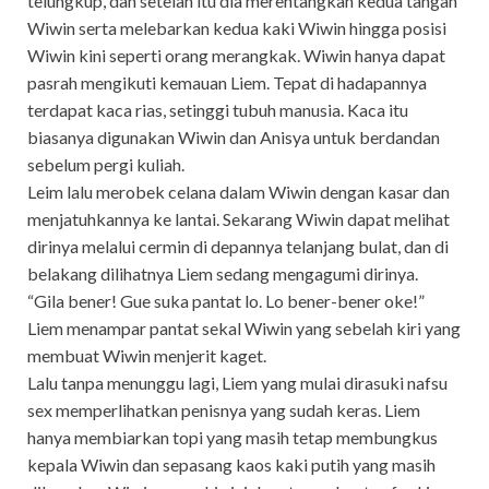
telungkup, dan setelah itu dia merentangkan kedua tangan
Wiwin serta melebarkan kedua kaki Wiwin hingga posisi
Wiwin kini seperti orang merangkak. Wiwin hanya dapat
pasrah mengikuti kemauan Liem. Tepat di hadapannya
terdapat kaca rias, setinggi tubuh manusia. Kaca itu
biasanya digunakan Wiwin dan Anisya untuk berdandan
sebelum pergi kuliah.
Leim lalu merobek celana dalam Wiwin dengan kasar dan
menjatuhkannya ke lantai. Sekarang Wiwin dapat melihat
dirinya melalui cermin di depannya telanjang bulat, dan di
belakang dilihatnya Liem sedang mengagumi dirinya.
“Gila bener! Gue suka pantat lo. Lo bener-bener oke!”
Liem menampar pantat sekal Wiwin yang sebelah kiri yang
membuat Wiwin menjerit kaget.
Lalu tanpa menunggu lagi, Liem yang mulai dirasuki nafsu
sex memperlihatkan penisnya yang sudah keras. Liem
hanya membiarkan topi yang masih tetap membungkus
kepala Wiwin dan sepasang kaos kaki putih yang masih