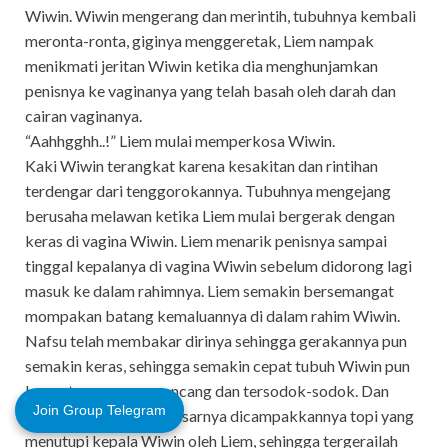
Wiwin. Wiwin mengerang dan merintih, tubuhnya kembali
meronta-ronta, giginya menggeretak, Liem nampak
menikmati jeritan Wiwin ketika dia menghunjamkan
penisnya ke vaginanya yang telah basah oleh darah dan
cairan vaginanya.
“Aahhgghh..!” Liem mulai memperkosa Wiwin.
Kaki Wiwin terangkat karena kesakitan dan rintihan
terdengar dari tenggorokannya. Tubuhnya mengejang
berusaha melawan ketika Liem mulai bergerak dengan
keras di vagina Wiwin. Liem menarik penisnya sampai
tinggal kepalanya di vagina Wiwin sebelum didorong lagi
masuk ke dalam rahimnya. Liem semakin bersemangat
mompakan batang kemaluannya di dalam rahim Wiwin.
Nafsu telah membakar dirinya sehingga gerakannya pun
semakin keras, sehingga semakin cepat tubuh Wiwin pun
lemas tergoncang-goncang dan tersodok-sodok. Dan
Join Group Telegram
suatu ketika dengan kasarnya dicampakkannya topi yang
menutupi kepala Wiwin oleh Liem, sehingga tergerailah