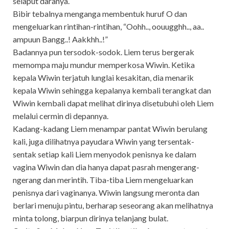
selaput daranya.
Bibir tebalnya menganga membentuk huruf O dan
mengeluarkan rintihan-rintihan, “Oohh.., oouugghh.., aa..
ampuun Bangg..! Aakkhh..!”
Badannya pun tersodok-sodok. Liem terus bergerak
memompa maju mundur memperkosa Wiwin. Ketika
kepala Wiwin terjatuh lunglai kesakitan, dia menarik
kepala Wiwin sehingga kepalanya kembali terangkat dan
Wiwin kembali dapat melihat dirinya disetubuhi oleh Liem
melalui cermin di depannya.
Kadang-kadang Liem menampar pantat Wiwin berulang
kali, juga dilihatnya payudara Wiwin yang tersentak-
sentak setiap kali Liem menyodok penisnya ke dalam
vagina Wiwin dan dia hanya dapat pasrah mengerang-
ngerang dan merintih. Tiba-tiba Liem mengeluarkan
penisnya dari vaginanya. Wiwin langsung meronta dan
berlari menuju pintu, berharap seseorang akan melihatnya
minta tolong, biarpun dirinya telanjang bulat.