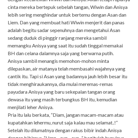
cinta mereka bertepuk sebelah tangan, Wiwin dan Anisya
lebih sering menghindar untuk bertemu dengan Asan dan
Liem. Dan yang membuat hati Wiwin menjerit dan panas
adalah begitu sadar sepenuhnya dan mengetahui Asan
sedang duduk di pinggir ranjang mereka sambil
memangku Anisya yang saat itu sudah tinggal memakai
BH dan celana dalamnya saja yang berwarna putih.
Anisya sambil menangis memohon-mohon minta
dilepaskan, air matanya telah membasahi wajahnya yang
cantik itu. Tapi si Asan yang badannya jauh lebih besar itu
tidak menghiraukannya, dia mulai meremas-remas
payudara Anisya yang baru sekepalan tangan orang
dewasa itu yang masih terbungkus BH itu, kemudian
menjilati leher Anisya.
Pria itu lalu berkata, “Diam, jangan macam-macam atau
kupatahkan lehermu, nurut saja kalau mau selamat..!”
Setelah itu dilumatnya dengan rakus bibir indah Anisya
dengan bibirnya, “Hmp.., cup.., cup..,” begitulah bunyinya