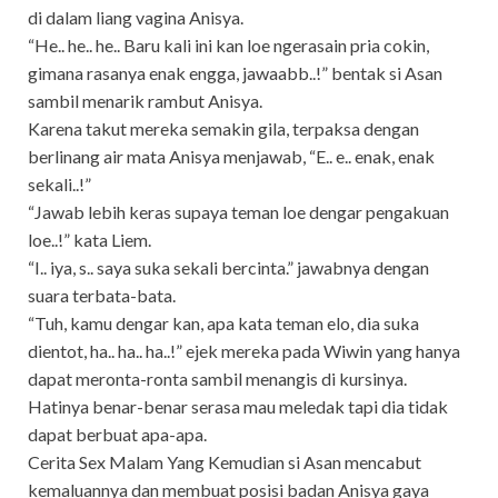
di dalam liang vagina Anisya.
“He.. he.. he.. Baru kali ini kan loe ngerasain pria cokin,
gimana rasanya enak engga, jawaabb..!” bentak si Asan
sambil menarik rambut Anisya.
Karena takut mereka semakin gila, terpaksa dengan
berlinang air mata Anisya menjawab, “E.. e.. enak, enak
sekali..!”
“Jawab lebih keras supaya teman loe dengar pengakuan
loe..!” kata Liem.
“I.. iya, s.. saya suka sekali bercinta.” jawabnya dengan
suara terbata-bata.
“Tuh, kamu dengar kan, apa kata teman elo, dia suka
dientot, ha.. ha.. ha..!” ejek mereka pada Wiwin yang hanya
dapat meronta-ronta sambil menangis di kursinya.
Hatinya benar-benar serasa mau meledak tapi dia tidak
dapat berbuat apa-apa.
Cerita Sex Malam Yang Kemudian si Asan mencabut
kemaluannya dan membuat posisi badan Anisya gaya