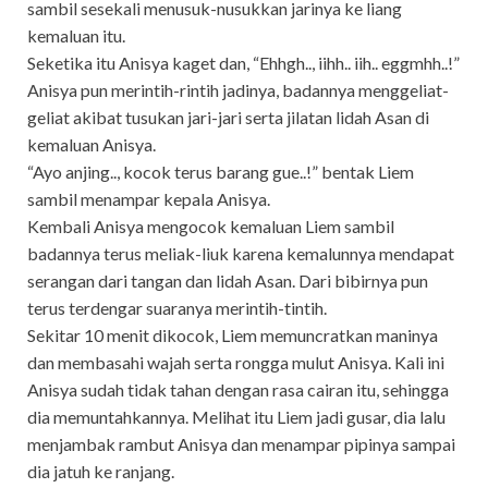
sambil sesekali menusuk-nusukkan jarinya ke liang
kemaluan itu.
Seketika itu Anisya kaget dan, “Ehhgh.., iihh.. iih.. eggmhh..!”
Anisya pun merintih-rintih jadinya, badannya menggeliat-
geliat akibat tusukan jari-jari serta jilatan lidah Asan di
kemaluan Anisya.
“Ayo anjing.., kocok terus barang gue..!” bentak Liem
sambil menampar kepala Anisya.
Kembali Anisya mengocok kemaluan Liem sambil
badannya terus meliak-liuk karena kemalunnya mendapat
serangan dari tangan dan lidah Asan. Dari bibirnya pun
terus terdengar suaranya merintih-tintih.
Sekitar 10 menit dikocok, Liem memuncratkan maninya
dan membasahi wajah serta rongga mulut Anisya. Kali ini
Anisya sudah tidak tahan dengan rasa cairan itu, sehingga
dia memuntahkannya. Melihat itu Liem jadi gusar, dia lalu
menjambak rambut Anisya dan menampar pipinya sampai
dia jatuh ke ranjang.