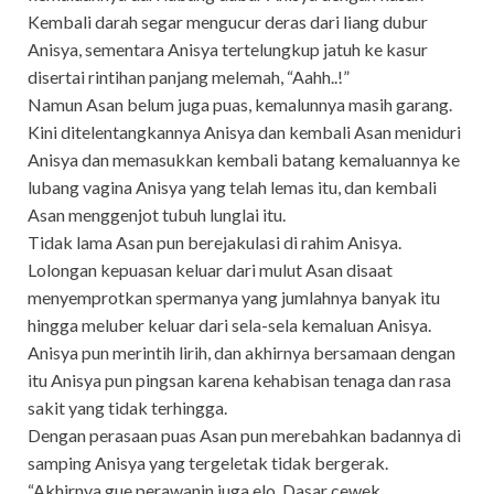
Kembali darah segar mengucur deras dari liang dubur
Anisya, sementara Anisya tertelungkup jatuh ke kasur
disertai rintihan panjang melemah, “Aahh..!”
Namun Asan belum juga puas, kemalunnya masih garang.
Kini ditelentangkannya Anisya dan kembali Asan meniduri
Anisya dan memasukkan kembali batang kemaluannya ke
lubang vagina Anisya yang telah lemas itu, dan kembali
Asan menggenjot tubuh lunglai itu.
Tidak lama Asan pun berejakulasi di rahim Anisya.
Lolongan kepuasan keluar dari mulut Asan disaat
menyemprotkan spermanya yang jumlahnya banyak itu
hingga meluber keluar dari sela-sela kemaluan Anisya.
Anisya pun merintih lirih, dan akhirnya bersamaan dengan
itu Anisya pun pingsan karena kehabisan tenaga dan rasa
sakit yang tidak terhingga.
Dengan perasaan puas Asan pun merebahkan badannya di
samping Anisya yang tergeletak tidak bergerak.
“Akhirnya gue perawanin juga elo. Dasar cewek