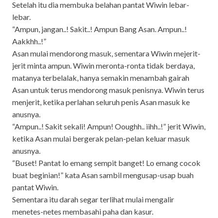
Setelah itu dia membuka belahan pantat Wiwin lebar-
lebar.
“Ampun, jangan..! Sakit..! Ampun Bang Asan. Ampun..!
Aakkhh..!”
Asan mulai mendorong masuk, sementara Wiwin mejerit-
jerit minta ampun. Wiwin meronta-ronta tidak berdaya,
matanya terbelalak, hanya semakin menambah gairah
Asan untuk terus mendorong masuk penisnya. Wiwin terus
menjerit, ketika perlahan seluruh penis Asan masuk ke
anusnya.
“Ampun..! Sakit sekali! Ampun! Ooughh.. iihh..!” jerit Wiwin,
ketika Asan mulai bergerak pelan-pelan keluar masuk
anusnya.
“Buset! Pantat lo emang sempit banget! Lo emang cocok
buat beginian!” kata Asan sambil mengusap-usap buah
pantat Wiwin.
Sementara itu darah segar terlihat mulai mengalir
menetes-netes membasahi paha dan kasur.