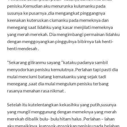
penisku.Kemudian aku menurunka kulumanku pada
susunya ke pusarnya ,dia mengangkat pinggangnya
keenakan kuteruskan ciumanku pada memeknya dan
menegang saat lidahku yang kasar menjilati memeknya
yang merah merekah. Dia mengimbangi permainan lidahku
dengan menggoyangkan pinggulnya bibirnya tak henti-
henti mendesah .
“Sekarang giliranmu sayang “kataku padanya sambil
menyodorkan penisku kemulutnya .Perlahan tapi pasti dia
mulai menciumi batang kemaluanku yang sejak tadi
menegang ,saat dia mulai mengulum penisku terbang
rasanya menahan rasa nikmat .
Setelah itu kutelentangkan kekasihku yang putih,susunya
yang mungil menggunung dengan memeknya yang merah
merekah dibalik bulu- bulu hitam halus .Perlahan – lahan
aku menaikinya ,kugosok-gosokkan penisku pada belahan