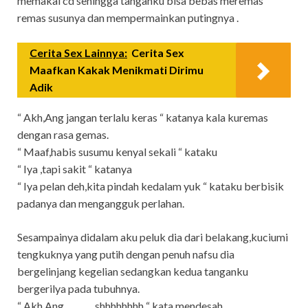
memakai cd sehingga tanganku bisa bebas meremas
remas susunya dan mempermainkan putingnya .
Cerita Sex Lainnya:
Cerita Sex
Maafkan Kakak Menikmati Dirimu
Adik
“ Akh,Ang jangan terlalu keras “ katanya kala kuremas
dengan rasa gemas.
“ Maaf,habis susumu kenyal sekali “ kataku
“ Iya ,tapi sakit “ katanya
“ Iya pelan deh,kita pindah kedalam yuk “ kataku berbisik
padanya dan mengangguk perlahan.
Sesampainya didalam aku peluk dia dari belakang,kuciumi
tengkuknya yang putih dengan penuh nafsu dia
bergelinjang kegelian sedangkan kedua tanganku
bergerilya pada tubuhnya.
“ Akh,Ang ………..shhhhhhhh “ kata mendesah