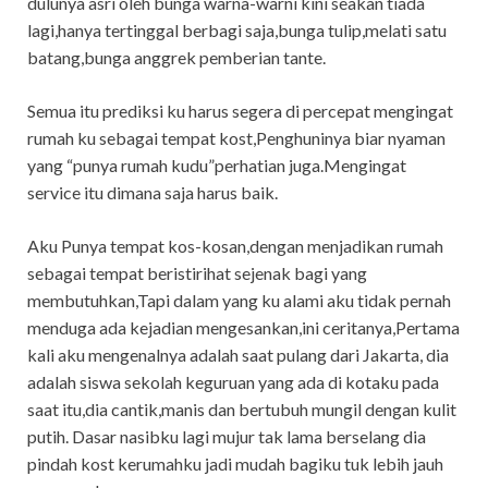
dulunya asri oleh bunga warna-warni kini seakan tiada
lagi,hanya tertinggal berbagi saja,bunga tulip,melati satu
batang,bunga anggrek pemberian tante.
Semua itu prediksi ku harus segera di percepat mengingat
rumah ku sebagai tempat kost,Penghuninya biar nyaman
yang “punya rumah kudu”perhatian juga.Mengingat
service itu dimana saja harus baik.
Aku Punya tempat kos-kosan,dengan menjadikan rumah
sebagai tempat beristirihat sejenak bagi yang
membutuhkan,Tapi dalam yang ku alami aku tidak pernah
menduga ada kejadian mengesankan,ini ceritanya,Pertama
kali aku mengenalnya adalah saat pulang dari Jakarta, dia
adalah siswa sekolah keguruan yang ada di kotaku pada
saat itu,dia cantik,manis dan bertubuh mungil dengan kulit
putih. Dasar nasibku lagi mujur tak lama berselang dia
pindah kost kerumahku jadi mudah bagiku tuk lebih jauh