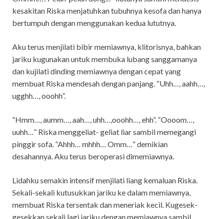
kesakitan Riska menjatuhkan tubuhnya kesofa dan hanya
bertumpuh dengan menggunakan kedua lututnya.
Aku terus menjilati bibir memiawnya, klitorisnya, bahkan
jariku kugunakan untuk membuka lubang sanggamanya
dan kujilati dinding memiawnya dengan cepat yang
membuat Riska mendesah dengan panjang. “Uhh…, aahh…,
ugghh…, ooohh”.
“Hmm…, aumm…, aah…, uhh…,ooohh…, ehh”. “Oooom…,
uuhh…” Riska menggeliat- geliat liar sambil memegangi
pinggir sofa. “Ahhh… mhhh… Omm…” demikian
desahannya. Aku terus beroperasi dimemiawnya.
Lidahku semakin intensif menjilati liang kemaluan Riska.
Sekali-sekali kutusukkan jariku ke dalam memiawnya,
membuat Riska tersentak dan meneriak kecil. Kugesek-
gesekkan sekali lagi jariku dengan memiawnya sambil