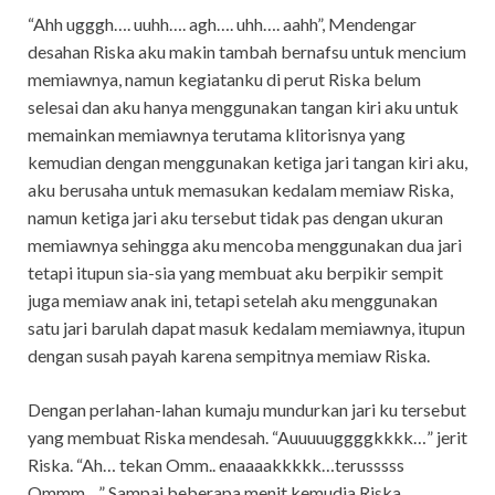
“Ahh ugggh…. uuhh…. agh…. uhh…. aahh”, Mendengar
desahan Riska aku makin tambah bernafsu untuk mencium
memiawnya, namun kegiatanku di perut Riska belum
selesai dan aku hanya menggunakan tangan kiri aku untuk
memainkan memiawnya terutama klitorisnya yang
kemudian dengan menggunakan ketiga jari tangan kiri aku,
aku berusaha untuk memasukan kedalam memiaw Riska,
namun ketiga jari aku tersebut tidak pas dengan ukuran
memiawnya sehingga aku mencoba menggunakan dua jari
tetapi itupun sia-sia yang membuat aku berpikir sempit
juga memiaw anak ini, tetapi setelah aku menggunakan
satu jari barulah dapat masuk kedalam memiawnya, itupun
dengan susah payah karena sempitnya memiaw Riska.
Dengan perlahan-lahan kumaju mundurkan jari ku tersebut
yang membuat Riska mendesah. “Auuuuuggggkkkk…” jerit
Riska. “Ah… tekan Omm.. enaaaakkkkk…terusssss
Ommm…” Sampai beberapa menit kemudia Riska