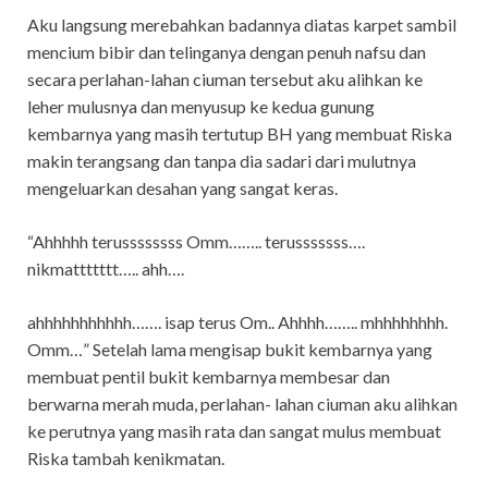
Aku langsung merebahkan badannya diatas karpet sambil
mencium bibir dan telinganya dengan penuh nafsu dan
secara perlahan-lahan ciuman tersebut aku alihkan ke
leher mulusnya dan menyusup ke kedua gunung
kembarnya yang masih tertutup BH yang membuat Riska
makin terangsang dan tanpa dia sadari dari mulutnya
mengeluarkan desahan yang sangat keras.
“Ahhhhh terussssssss Omm…….. terusssssss….
nikmattttttt….. ahh….
ahhhhhhhhhhh……. isap terus Om.. Ahhhh…….. mhhhhhhhh.
Omm…” Setelah lama mengisap bukit kembarnya yang
membuat pentil bukit kembarnya membesar dan
berwarna merah muda, perlahan- lahan ciuman aku alihkan
ke perutnya yang masih rata dan sangat mulus membuat
Riska tambah kenikmatan.