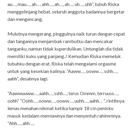
au…, mau…, ah…, ahh…, ah…, ah…, uh…, uhh”, tubuh Riska
menggelinjang hebat, seluruh anggota badannya bergetar
dan mengencang,
Mulutnya mengerang, pinggulnya naik turun dengan cepat
dan tangannya menjambak rambutku dan mencakar
tanganku, namun tidak kuperdulikan. Untunglah dia tidak
memiliki kuku yang panjang..! Kemudian Riska memeluk
tubuhku dengan erat. Riska telah mengalami orgasme
untuk yang kesekian kalinya. “Aaww…, ooww…, sshh…,
aahh”, desahnya lagi.
“Aawwuuww…, aahh…, sshh…, terus Ommm, terruuss…,
oohh” “Oohh…, ooww…, ooww…, uuhh…, aahh… “, rintihnya
lemas menahan nikmat ketika hampir 18 cm penisku
masuk kedalam memiawnya dan menyentuh rahimmnya.
“Ahh…, ahh…,