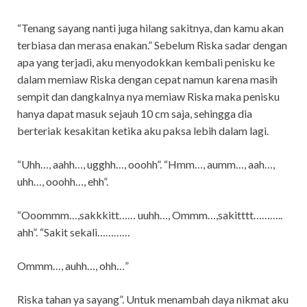
“Tenang sayang nanti juga hilang sakitnya, dan kamu akan
terbiasa dan merasa enakan.” Sebelum Riska sadar dengan
apa yang terjadi, aku menyodokkan kembali penisku ke
dalam memiaw Riska dengan cepat namun karena masih
sempit dan dangkalnya nya memiaw Riska maka penisku
hanya dapat masuk sejauh 10 cm saja, sehingga dia
berteriak kesakitan ketika aku paksa lebih dalam lagi.
“Uhh…, aahh…, ugghh…, ooohh”. “Hmm…, aumm…, aah…,
uhh…, ooohh…, ehh”.
“Ooommm…,sakkkitt…… uuhh…, Ommm…,sakitttt………..
ahh”. “Sakit sekali…………
Ommm…, auhh…, ohh…”
Riska tahan ya sayang”. Untuk menambah daya nikmat aku