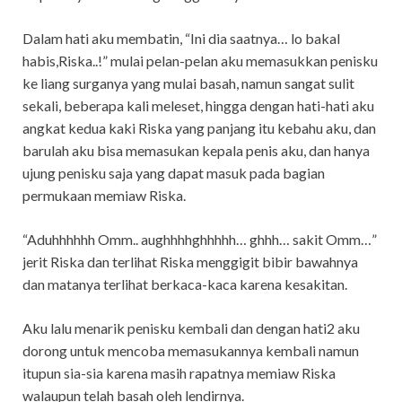
Dalam hati aku membatin, “Ini dia saatnya… lo bakal
habis,Riska..!” mulai pelan-pelan aku memasukkan penisku
ke liang surganya yang mulai basah, namun sangat sulit
sekali, beberapa kali meleset, hingga dengan hati-hati aku
angkat kedua kaki Riska yang panjang itu kebahu aku, dan
barulah aku bisa memasukan kepala penis aku, dan hanya
ujung penisku saja yang dapat masuk pada bagian
permukaan memiaw Riska.
“Aduhhhhhh Omm.. aughhhhghhhhh… ghhh… sakit Omm…”
jerit Riska dan terlihat Riska menggigit bibir bawahnya
dan matanya terlihat berkaca-kaca karena kesakitan.
Aku lalu menarik penisku kembali dan dengan hati2 aku
dorong untuk mencoba memasukannya kembali namun
itupun sia-sia karena masih rapatnya memiaw Riska
walaupun telah basah oleh lendirnya.