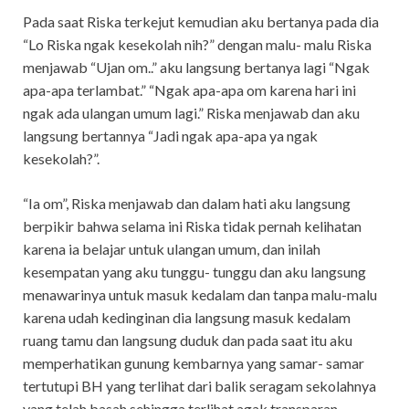
Pada saat Riska terkejut kemudian aku bertanya pada dia
“Lo Riska ngak kesekolah nih?” dengan malu- malu Riska
menjawab “Ujan om..” aku langsung bertanya lagi “Ngak
apa-apa terlambat.” “Ngak apa-apa om karena hari ini
ngak ada ulangan umum lagi.” Riska menjawab dan aku
langsung bertannya “Jadi ngak apa-apa ya ngak
kesekolah?”.
“Ia om”, Riska menjawab dan dalam hati aku langsung
berpikir bahwa selama ini Riska tidak pernah kelihatan
karena ia belajar untuk ulangan umum, dan inilah
kesempatan yang aku tunggu- tunggu dan aku langsung
menawarinya untuk masuk kedalam dan tanpa malu-malu
karena udah kedinginan dia langsung masuk kedalam
ruang tamu dan langsung duduk dan pada saat itu aku
memperhatikan gunung kembarnya yang samar- samar
tertutupi BH yang terlihat dari balik seragam sekolahnya
yang telah basah sehingga terlihat agak transparan.