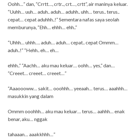
Oohh…” dan, “Crrtt…, crtr.., crt…, crtt”, air maninya keluar.
“Uuhh… uuh… aduh.. aduh… aduhh.. uhh… terus.. terus..
cepat… cepat aduhhh..!” Sementara nafas saya seolah
memburunya, “Ehh… ehhh… ehh..”
“Uhhh… uhhh…. aduh… aduh… cepat.. cepat Ommm…
aduh..!” “Hehh.. eh… eh…
ehhh..” “Aachh… aku mau keluar… oohh… yes,” dan…
“Creeet… creeet… creeet…”
“Aaaoooww… sakit… ooohhh… yeeaah… terus… aaahhh…
masukkin yang dalam
Ommm ooohhh… aku mau keluar… terus… aahhh… enak
benar, aku… nggak
tahaaan… aaakkhhh…”