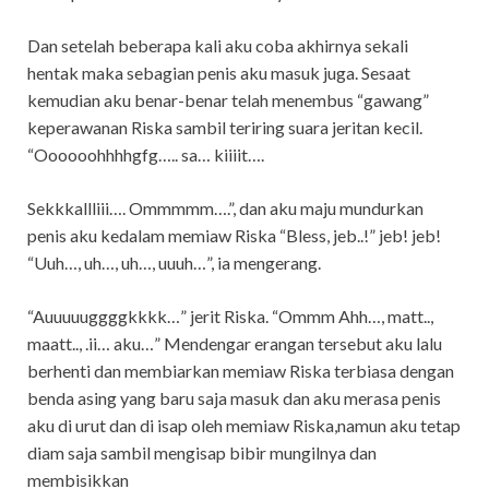
Dan setelah beberapa kali aku coba akhirnya sekali
hentak maka sebagian penis aku masuk juga. Sesaat
kemudian aku benar-benar telah menembus “gawang”
keperawanan Riska sambil teriring suara jeritan kecil.
“Oooooohhhhgfg….. sa… kiiiit….
Sekkkallliii…. Ommmmm….”, dan aku maju mundurkan
penis aku kedalam memiaw Riska “Bless, jeb..!” jeb! jeb!
“Uuh…, uh…, uh…, uuuh…”, ia mengerang.
“Auuuuuggggkkkk…” jerit Riska. “Ommm Ahh…, matt..,
maatt.., .ii… aku…” Mendengar erangan tersebut aku lalu
berhenti dan membiarkan memiaw Riska terbiasa dengan
benda asing yang baru saja masuk dan aku merasa penis
aku di urut dan di isap oleh memiaw Riska,namun aku tetap
diam saja sambil mengisap bibir mungilnya dan
membisikkan