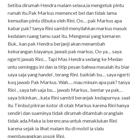
Setiba dirumah Hendra malam selasa,ia mengetuk pintu
rumah itu.Pak Markus memencet bel dan tidak lama
kemudian pintu dibuka oleh Rini. Oo… pak Markus apa
kabar pak? tanya Rini sambil menyilahkan markus masuk
kedalam ruang tamu saat itu. Mengenai yang kemaren
Buk.. kan pak Hendra berjanji akan menambah
kekurangan biayanya. jawab pak markus. Oo ya… saya
ngerti jawab Rini… Tapi Mas Hendra sedang ke Medan
untu seminggu ini dan ia titip pesan bahwa masalah itu biar
saya saja yang handel , terang Rini. baiklah bu… saya ngerti
koq jawab Pak Markus. Wah…. mau minum apa pak? tanya
Rini .. saya teh saja bu… jawab Markus.. bentar ya pak…
saya bikinkan…kata Rini sambil beranjak kedapurnya. saat
itu Timbul pikiran kotor di otak Markus karena Rini hanya
sendiri dan suaminya tidak dirumah ditambah oranglain
tidak ada.Maka ia berencana untuk menaklukan Rini
karena sejak ia lihat malam itu di mobil ia slalu
membayangkan sosok Rini.