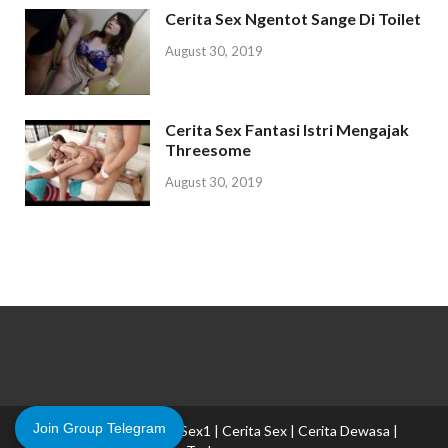
Cerita Sex Ngentot Sange Di Toilet
August 30, 2019
Cerita Sex Fantasi Istri Mengajak
Threesome
August 30, 2019
Join Group Telegram
Copyright © 2026
CeritaSex1 | Cerita Sex | Cerita Dewasa |