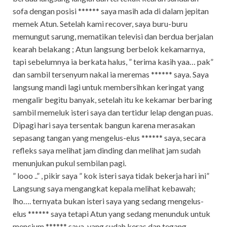
sofa dengan posisi ****** saya masih ada di dalam jepitan
memek Atun. Setelah kami recover, saya buru-buru
memungut sarung, mematikan televisi dan berdua berjalan
kearah belakang ; Atun langsung berbelok kekamarnya,
tapi sebelumnya ia berkata halus, ” terima kasih yaa… pak”
dan sambil tersenyum nakal ia meremas ****** saya. Saya
langsung mandi lagi untuk membersihkan keringat yang
mengalir begitu banyak, setelah itu ke kekamar berbaring
sambil memeluk isteri saya dan tertidur lelap dengan puas.
Dipagi hari saya tersentak bangun karena merasakan
sepasang tangan yang mengelus-elus ****** saya, secara
refleks saya melihat jam dinding dan melihat jam sudah
menunjukan pukul sembilan pagi.
” looo ..” , pikir saya ” kok isteri saya tidak bekerja hari ini”
Langsung saya mengangkat kepala melihat kebawah;
lho…. ternyata bukan isteri saya yang sedang mengelus-
elus ****** saya tetapi Atun yang sedang menunduk untuk
mencium ****** saya, yang sudah keras dan tegang.