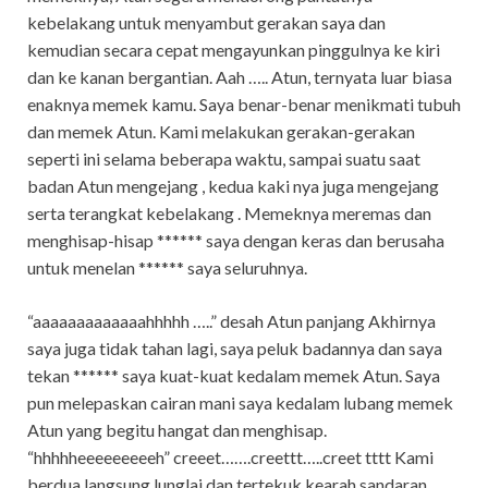
kebelakang untuk menyambut gerakan saya dan
kemudian secara cepat mengayunkan pinggulnya ke kiri
dan ke kanan bergantian. Aah ….. Atun, ternyata luar biasa
enaknya memek kamu. Saya benar-benar menikmati tubuh
dan memek Atun. Kami melakukan gerakan-gerakan
seperti ini selama beberapa waktu, sampai suatu saat
badan Atun mengejang , kedua kaki nya juga mengejang
serta terangkat kebelakang . Memeknya meremas dan
menghisap-hisap ****** saya dengan keras dan berusaha
untuk menelan ****** saya seluruhnya.
“aaaaaaaaaaaaahhhhh …..” desah Atun panjang Akhirnya
saya juga tidak tahan lagi, saya peluk badannya dan saya
tekan ****** saya kuat-kuat kedalam memek Atun. Saya
pun melepaskan cairan mani saya kedalam lubang memek
Atun yang begitu hangat dan menghisap.
“hhhhheeeeeeeeeh” creeet…….creettt…..creet tttt Kami
berdua langsung lunglai dan tertekuk kearah sandaran