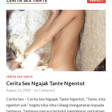
CERITA SEX TANTE
VIEW ALL
CERITA SEX TANTE
Cerita Sex Ngajak Tante Ngentot
August 23, 2020
-
by
Ceritasex1
Cerita Sex – Cerita Sex Ngajak Tante Ngentot, “Tante, kita
ngentot yuk” begitu tiba-tiba Gilang mengatakan kepada
tantenya, Tantenya merasa terkejut mendengar perkataan