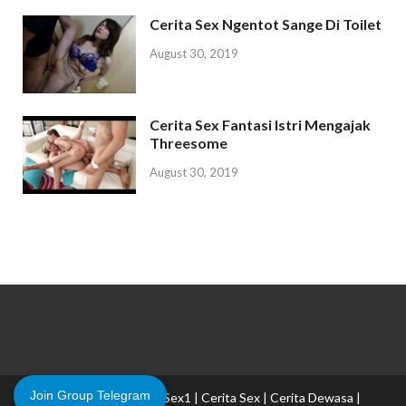
Cerita Sex Ngentot Sange Di Toilet
August 30, 2019
Cerita Sex Fantasi Istri Mengajak
Threesome
August 30, 2019
Join Group Telegram
Copyright © 2026
CeritaSex1 | Cerita Sex | Cerita Dewasa |