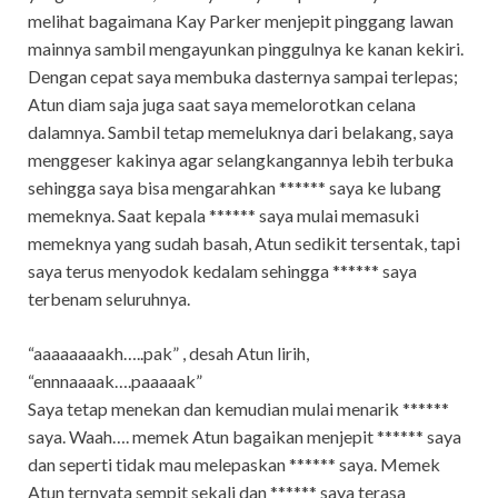
melihat bagaimana Kay Parker menjepit pinggang lawan
mainnya sambil mengayunkan pinggulnya ke kanan kekiri.
Dengan cepat saya membuka dasternya sampai terlepas;
Atun diam saja juga saat saya memelorotkan celana
dalamnya. Sambil tetap memeluknya dari belakang, saya
menggeser kakinya agar selangkangannya lebih terbuka
sehingga saya bisa mengarahkan ****** saya ke lubang
memeknya. Saat kepala ****** saya mulai memasuki
memeknya yang sudah basah, Atun sedikit tersentak, tapi
saya terus menyodok kedalam sehingga ****** saya
terbenam seluruhnya.
“aaaaaaaakh…..pak” , desah Atun lirih,
“ennnaaaak….paaaaak”
Saya tetap menekan dan kemudian mulai menarik ******
saya. Waah…. memek Atun bagaikan menjepit ****** saya
dan seperti tidak mau melepaskan ****** saya. Memek
Atun ternyata sempit sekali dan ****** saya terasa