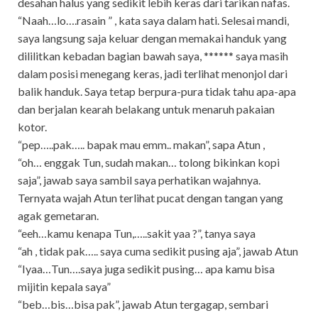
desahan halus yang sedikit lebih keras dari tarikan nafas.
“Naah…lo….rasain ” , kata saya dalam hati. Selesai mandi,
saya langsung saja keluar dengan memakai handuk yang
dililitkan kebadan bagian bawah saya, ****** saya masih
dalam posisi menegang keras, jadi terlihat menonjol dari
balik handuk. Saya tetap berpura-pura tidak tahu apa-apa
dan berjalan kearah belakang untuk menaruh pakaian
kotor.
“pep…..pak….. bapak mau emm.. makan”, sapa Atun ,
“oh… enggak Tun, sudah makan… tolong bikinkan kopi
saja”, jawab saya sambil saya perhatikan wajahnya.
Ternyata wajah Atun terlihat pucat dengan tangan yang
agak gemetaran.
“eeh…kamu kenapa Tun,…..sakit yaa ?”, tanya saya
“ah , tidak pak….. saya cuma sedikit pusing aja”, jawab Atun
“Iyaa…Tun….saya juga sedikit pusing… apa kamu bisa
mijitin kepala saya”
“beb…bis…bisa pak”, jawab Atun tergagap, sembari