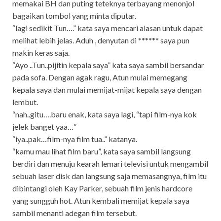
memakai BH dan puting teteknya terbayang menonjol
bagaikan tombol yang minta diputar.
“lagi sedikit Tun….” kata saya mencari alasan untuk dapat
melihat lebih jelas. Aduh , denyutan di ****** saya pun
makin keras saja.
“Ayo ..Tun..pijitin kepala saya” kata saya sambil bersandar
pada sofa. Dengan agak ragu, Atun mulai memegang
kepala saya dan mulai memijat-mijat kepala saya dengan
lembut.
“nah..gitu….baru enak, kata saya lagi, “tapi film-nya kok
jelek banget yaa…”
“iya..pak…film-nya film tua..” katanya.
“kamu mau lihat film baru”, kata saya sambil langsung
berdiri dan menuju kearah lemari televisi untuk mengambil
sebuah laser disk dan langsung saja memasangnya, film itu
dibintangi oleh Kay Parker, sebuah film jenis hardcore
yang sungguh hot. Atun kembali memijat kepala saya
sambil menanti adegan film tersebut.