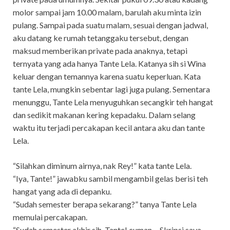
molor sampai jam 10.00 malam, barulah aku minta izin
pulang. Sampai pada suatu malam, sesuai dengan jadwal,
aku datang ke rumah tetanggaku tersebut, dengan
maksud memberikan private pada anaknya, tetapi
ternyata yang ada hanya Tante Lela. Katanya sih si Wina
keluar dengan temannya karena suatu keperluan. Kata
tante Lela, mungkin sebentar lagi juga pulang. Sementara
menunggu, Tante Lela menyuguhkan secangkir teh hangat
dan sedikit makanan kering kepadaku. Dalam selang
waktu itu terjadi percakapan kecil antara aku dan tante
Lela.
“Silahkan diminum airnya, nak Rey!” kata tante Lela.
“Iya, Tante!” jawabku sambil mengambil gelas berisi teh
hangat yang ada di depanku.
“Sudah semester berapa sekarang?” tanya Tante Lela
memulai percakapan.
“Sudah semester akhir sih, Tante! cuman… Skripsi saya