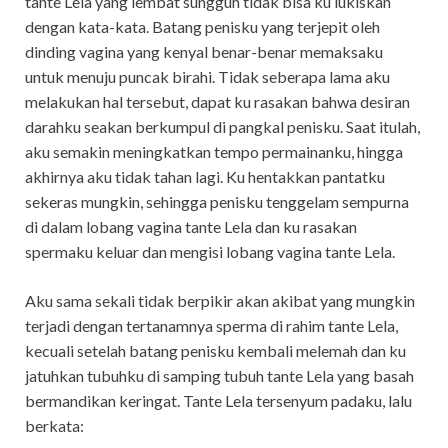
tante Lela yang lembat sungguh tidak bisa ku lukiskan
dengan kata-kata. Batang penisku yang terjepit oleh
dinding vagina yang kenyal benar-benar memaksaku
untuk menuju puncak birahi. Tidak seberapa lama aku
melakukan hal tersebut, dapat ku rasakan bahwa desiran
darahku seakan berkumpul di pangkal penisku. Saat itulah,
aku semakin meningkatkan tempo permainanku, hingga
akhirnya aku tidak tahan lagi. Ku hentakkan pantatku
sekeras mungkin, sehingga penisku tenggelam sempurna
di dalam lobang vagina tante Lela dan ku rasakan
spermaku keluar dan mengisi lobang vagina tante Lela.
Aku sama sekali tidak berpikir akan akibat yang mungkin
terjadi dengan tertanamnya sperma di rahim tante Lela,
kecuali setelah batang penisku kembali melemah dan ku
jatuhkan tubuhku di samping tubuh tante Lela yang basah
bermandikan keringat. Tante Lela tersenyum padaku, lalu
berkata: