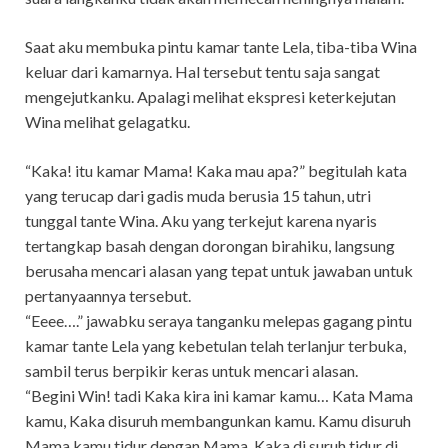
Saat aku membuka pintu kamar tante Lela, tiba-tiba Wina
keluar dari kamarnya. Hal tersebut tentu saja sangat
mengejutkanku. Apalagi melihat ekspresi keterkejutan
Wina melihat gelagatku.
“Kaka! itu kamar Mama! Kaka mau apa?” begitulah kata
yang terucap dari gadis muda berusia 15 tahun, utri
tunggal tante Wina. Aku yang terkejut karena nyaris
tertangkap basah dengan dorongan birahiku, langsung
berusaha mencari alasan yang tepat untuk jawaban untuk
pertanyaannya tersebut.
“Eeee….” jawabku seraya tanganku melepas gagang pintu
kamar tante Lela yang kebetulan telah terlanjur terbuka,
sambil terus berpikir keras untuk mencari alasan.
“Begini Win! tadi Kaka kira ini kamar kamu… Kata Mama
kamu, Kaka disuruh membangunkan kamu. Kamu disuruh
Mama kamu tidur dengan Mama, Kaka di suruh tidur di