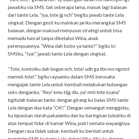
jawabku via SMS. tak seberapa lama, masuk lagi balasan
dari tante Lela. “iya, tnte jg nch” begitu jawab tante Lela
singkat. Dengan gesit ku mainkan jariku merangkai SMS
balasan, dengan maksud menyusun strategi untuk bisa
memadu hasrat tanpa diketahui Wina, anak
perempuannya. “Wina dah bobo ya tante?” bgitu isi
SMSku. “Iya!” jawab tante Lela dengan singkat.
“Tnte, kontolku dah bngun nch, tnte! udh ga thn mo ngntot
memek tnte!” bgitu rayuanku dalam SMS berusaha
mengajak tante Lela untuk kembali melakukan hubungan
seks denganku. “Rey! kmu tljg dlu, ya! nnti tnte ksana”
bgitulah balasan tante. dengan girang ku balas SMS tante
Lela dengan dua kata “OK!” Dengan semangat menggebu,
ku lepaskan sluruh pakaianku dan ku baringkan tubuhku di
atas tempat tidur di kamar Wina, putri semata wayangnya.
Dengan rasa tidak sabar, kembali ku berniat untuk
mengirim SMS ke tante Lela, tetapi tiba-tiba ku dengar