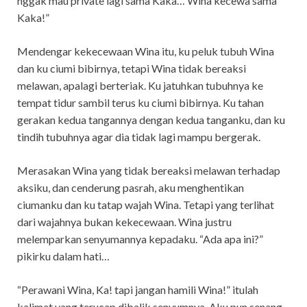
nggak mau private lagi sama Kaka… Wina kecewa sama
Kaka!”
Mendengar kekecewaan Wina itu, ku peluk tubuh Wina
dan ku ciumi bibirnya, tetapi Wina tidak bereaksi
melawan, apalagi berteriak. Ku jatuhkan tubuhnya ke
tempat tidur sambil terus ku ciumi bibirnya. Ku tahan
gerakan kedua tangannya dengan kedua tanganku, dan ku
tindih tubuhnya agar dia tidak lagi mampu bergerak.
Merasakan Wina yang tidak bereaksi melawan terhadap
aksiku, dan cenderung pasrah, aku menghentikan
ciumanku dan ku tatap wajah Wina. Tetapi yang terlihat
dari wajahnya bukan kekecewaan. Wina justru
melemparkan senyumannya kepadaku. “Ada apa ini?”
pikirku dalam hati…
“Perawani Wina, Ka! tapi jangan hamili Wina!” itulah
kalimat yang terucap dibalik senyumnya. Aku pun senang