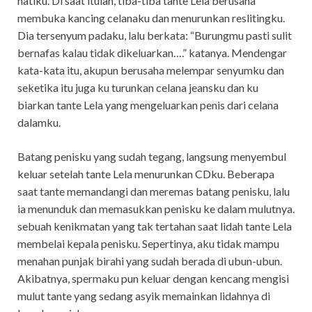
hatiku. Di saat itulah, tiba-tiba tante Lela berusaha
membuka kancing celanaku dan menurunkan reslitingku.
Dia tersenyum padaku, lalu berkata: “Burungmu pasti sulit
bernafas kalau tidak dikeluarkan….” katanya. Mendengar
kata-kata itu, akupun berusaha melempar senyumku dan
seketika itu juga ku turunkan celana jeansku dan ku
biarkan tante Lela yang mengeluarkan penis dari celana
dalamku.
Batang penisku yang sudah tegang, langsung menyembul
keluar setelah tante Lela menurunkan CDku. Beberapa
saat tante memandangi dan meremas batang penisku, lalu
ia menunduk dan memasukkan penisku ke dalam mulutnya.
sebuah kenikmatan yang tak tertahan saat lidah tante Lela
membelai kepala penisku. Sepertinya, aku tidak mampu
menahan punjak birahi yang sudah berada di ubun-ubun.
Akibatnya, spermaku pun keluar dengan kencang mengisi
mulut tante yang sedang asyik memainkan lidahnya di