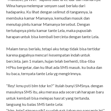
Wina hanya melempar senyum saat berlalu dari
hadapanku. Ku lihat dengan selimut di tangannya, ia
membuka kamar Mamanya, kemudian masuk dan
menutup pintu kamar Mamanya tersebut. Dengan
tertutupnya pintu kamar tante Lela, maka pupuslah
harapan untuk bisa kembali bercinta dengan tante Lela.
Malam terus berlalu, tetapi aku tetap tidak bisa tertidur
karena gagalnya mencuri kesempatan indah untuk
bercinta. jam 1 malam, hujan telah berhenti, tiba-tiba
HPku bergetar, dan ku lihat ada SMS masuk. ku buka dan
ku baca, ternyata tante Lela yg mengirimnya.
“Rey! kmu psti blm tdur kn?” itulah bunyi SMSnya. dengan
masuknya SMS itu, aku merasa ada secercah harapan baru
untuk kembali bisa melepas hasrat yang tertunda.
langsung ku balas SMS tante Lela:
“blm, tnte? gimana nih? sy udah gak tahan mo nancepin lgi.”