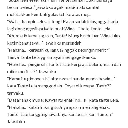
belum selesai.” jawabku agak malu-malu sambil
meletakkan kembali gelas teh ke atas meja.
“Wah… hampir selesai dong! Kalau sudah lulus, nggak ada
lagi dong ngasih private buat Wina…” kata Tante Lela
“Ah, masih lama juga sih, Tante! Mungkin duluan Wina lulus
ketimbang saya…” jawabku merendah
“Hahaha… kerasan kuliah ya? nggak kepingin merit?”
Tanya Tante Lela yg lumayan mengagetkanku.
“Hehehe… pingin sih, Tante! Tapi kerja aja belum, masa dah
mikir merit…!?” Jawabku.
“Kamu itu gimana sih? ntar nyesel nunda-nunda kawin…”
kata Tante Lela menggodaku. “nyesel kenapa, Tante?”
tanyaku.
“Dasar anak muda! Kawin itu enak lho…!!” kata tante Lela.
“Hahaha… kalau mikir gitu2nya aja sih memang enak,
Tante! tapi tanggung jawabnya kan besar kan, Tante!?”
Jawabku.