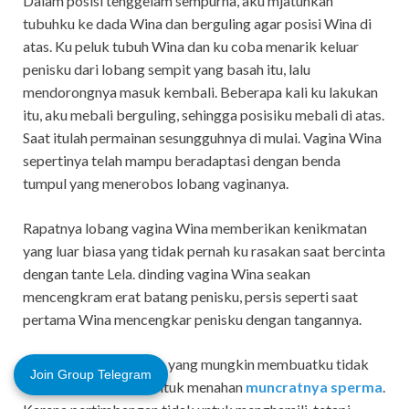
Dalam posisi tenggelam sempurna, aku mjatuhkan
tubuhku ke dada Wina dan berguling agar posisi Wina di
atas. Ku peluk tubuh Wina dan ku coba menarik keluar
penisku dari lobang sempit yang basah itu, lalu
mendorongnya masuk kembali. Beberapa kali ku lakukan
itu, aku mebali berguling, sehingga posisiku mebali di atas.
Saat itulah permainan sesungguhnya di mulai. Vagina Wina
sepertinya telah mampu beradaptasi dengan benda
tumpul yang menerobos lobang vaginanya.
Rapatnya lobang vagina Wina memberikan kenikmatan
yang luar biasa yang tidak pernah ku rasakan saat bercinta
dengan tante Lela. dinding vagina Wina seakan
mencengkram erat batang penisku, persis seperti saat
pertama Wina mencengkar penisku dengan tangannya.
Kenikmatan itu pulalah yang mungkin membuatku tidak
Join Group Telegram
bertahan lebih lama untuk menahan
muncratnya sperma
.