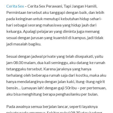
Cerita Sex
– Cerita Sex Perawani, Tapi Jangan Hamili,
Permintaan tersebut aku tanggapi dengan baik, dan lebih
pada keinginan untuk menutupi kebutuhan hidup sehari-
hari sebagai seorang mahasiswa yang hidup jauh dari
keluarga. Apalagi pelajaran yang diminta juga memang
sesuai dengan jurusan yang kuambil di kampus, jadi tidak
jadi masalah bagiku.
Sesuai dengan jadwal private yang telah disepakati, yaitu
jam 08.00 malam, dua kali seminggu, aku datang ke rumah
tetanggaku tersebut. Karena jaraknya yang hanya
terhalang oleh beberapa rumah saja dari kostku, maka aku
hanya mendatanginya dengan jalan kaki, itung-itung ngirit
bensin… Lumayan lah! dengan gaji 50ribu – per pertemuan,
aku bisa menghitung berapa penghasilanku per bulan.
Pada awalnya semua berjalan lancar, seperti layaknya
private pada umumnya. Sekitar pukul 09.30 atau kadang