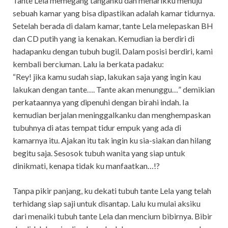
Tante Lela memegang tanganku dan menarikku menuju
sebuah kamar yang bisa dipastikan adalah kamar tidurnya.
Setelah berada di dalam kamar, tante Lela melepaskan BH
dan CD putih yang ia kenakan. Kemudian ia berdiri di
hadapanku dengan tubuh bugil. Dalam posisi berdiri, kami
kembali berciuman. Lalu ia berkata padaku:
“Rey! jika kamu sudah siap, lakukan saja yang ingin kau
lakukan dengan tante…. Tante akan menunggu…” demikian
perkataannya yang dipenuhi dengan birahi indah. Ia
kemudian berjalan meninggalkanku dan menghempaskan
tubuhnya di atas tempat tidur empuk yang ada di
kamarnya itu. Ajakan itu tak ingin ku sia-siakan dan hilang
begitu saja. Sesosok tubuh wanita yang siap untuk
dinikmati, kenapa tidak ku manfaatkan…!?
Tanpa pikir panjang, ku dekati tubuh tante Lela yang telah
terhidang siap saji untuk disantap. Lalu ku mulai aksiku
dari menaiki tubuh tante Lela dan mencium bibirnya. Bibir