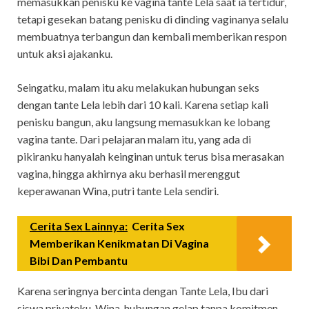
memasukkan penisku ke vagina tante Lela saat ia tertidur,
tetapi gesekan batang penisku di dinding vaginanya selalu
membuatnya terbangun dan kembali memberikan respon
untuk aksi ajakanku.
Seingatku, malam itu aku melakukan hubungan seks
dengan tante Lela lebih dari 10 kali. Karena setiap kali
penisku bangun, aku langsung memasukkan ke lobang
vagina tante. Dari pelajaran malam itu, yang ada di
pikiranku hanyalah keinginan untuk terus bisa merasakan
vagina, hingga akhirnya aku berhasil merenggut
keperawanan Wina, putri tante Lela sendiri.
Cerita Sex Lainnya:
Cerita Sex
Memberikan Kenikmatan Di Vagina
Bibi Dan Pembantu
Karena seringnya bercinta dengan Tante Lela, Ibu dari
siswa privateku, Wina, hubungan gelap tanpa komitmen