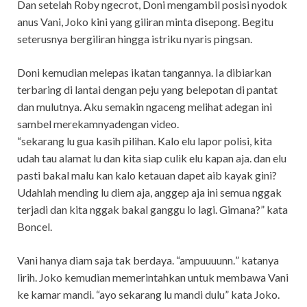
Dan setelah Roby ngecrot, Doni mengambil posisi nyodok
anus Vani, Joko kini yang giliran minta disepong. Begitu
seterusnya bergiliran hingga istriku nyaris pingsan.
Doni kemudian melepas ikatan tangannya. Ia dibiarkan
terbaring di lantai dengan peju yang belepotan di pantat
dan mulutnya. Aku semakin ngaceng melihat adegan ini
sambel merekamnyadengan video.
“sekarang lu gua kasih pilihan. Kalo elu lapor polisi, kita
udah tau alamat lu dan kita siap culik elu kapan aja. dan elu
pasti bakal malu kan kalo ketauan dapet aib kayak gini?
Udahlah mending lu diem aja, anggep aja ini semua nggak
terjadi dan kita nggak bakal ganggu lo lagi. Gimana?” kata
Boncel.
Vani hanya diam saja tak berdaya. “ampuuuunn.” katanya
lirih. Joko kemudian memerintahkan untuk membawa Vani
ke kamar mandi. “ayo sekarang lu mandi dulu” kata Joko.