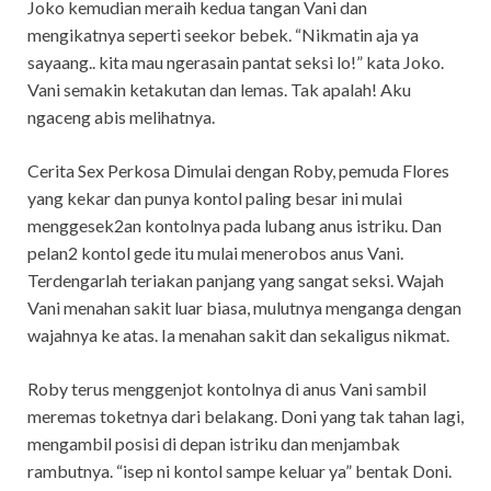
Joko kemudian meraih kedua tangan Vani dan
mengikatnya seperti seekor bebek. “Nikmatin aja ya
sayaang.. kita mau ngerasain pantat seksi lo!” kata Joko.
Vani semakin ketakutan dan lemas. Tak apalah! Aku
ngaceng abis melihatnya.
Cerita Sex Perkosa Dimulai dengan Roby, pemuda Flores
yang kekar dan punya kontol paling besar ini mulai
menggesek2an kontolnya pada lubang anus istriku. Dan
pelan2 kontol gede itu mulai menerobos anus Vani.
Terdengarlah teriakan panjang yang sangat seksi. Wajah
Vani menahan sakit luar biasa, mulutnya menganga dengan
wajahnya ke atas. Ia menahan sakit dan sekaligus nikmat.
Roby terus menggenjot kontolnya di anus Vani sambil
meremas toketnya dari belakang. Doni yang tak tahan lagi,
mengambil posisi di depan istriku dan menjambak
rambutnya. “isep ni kontol sampe keluar ya” bentak Doni.