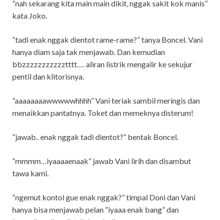
“nah sekarang kita main main dikit, nggak sakit kok manis”
kata Joko.
“tadi enak nggak dientot rame-rame?” tanya Boncel. Vani
hanya diam saja tak menjawab. Dan kemudian
bbzzzzzzzzzzztttt…. aliran listrik mengalir ke sekujur
pentil dan klitorisnya.
“aaaaaaaawwwwwhhhh” Vani teriak sambil meringis dan
menaikkan pantatnya. Toket dan memeknya disterum!
“jawab.. enak nggak tadi dientot?” bentak Boncel.
“mmmm…iyaaaaenaak” jawab Vani lirih dan disambut
tawa kami.
“ngemut kontol gue enak nggak?” timpal Doni dan Vani
hanya bisa menjawab pelan “iyaaa enak bang” dan