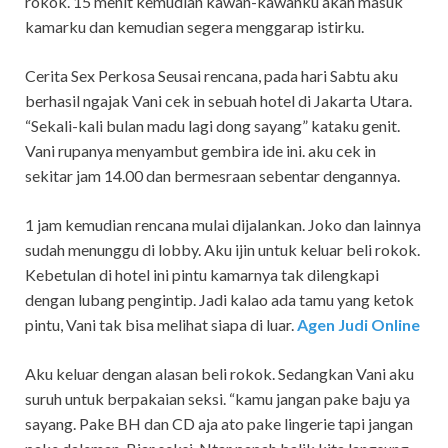
rokok. 15 menit kemudian kawan-kawanku akan masuk
kamarku dan kemudian segera menggarap istirku.
Cerita Sex Perkosa Seusai rencana, pada hari Sabtu aku
berhasil ngajak Vani cek in sebuah hotel di Jakarta Utara.
“Sekali-kali bulan madu lagi dong sayang” kataku genit.
Vani rupanya menyambut gembira ide ini. aku cek in
sekitar jam 14.00 dan bermesraan sebentar dengannya.
1 jam kemudian rencana mulai dijalankan. Joko dan lainnya
sudah menunggu di lobby. Aku ijin untuk keluar beli rokok.
Kebetulan di hotel ini pintu kamarnya tak dilengkapi
dengan lubang pengintip. Jadi kalao ada tamu yang ketok
pintu, Vani tak bisa melihat siapa di luar.
Agen Judi Online
Aku keluar dengan alasan beli rokok. Sedangkan Vani aku
suruh untuk berpakaian seksi. “kamu jangan pake baju ya
sayang. Pake BH dan CD aja ato pake lingerie tapi jangan