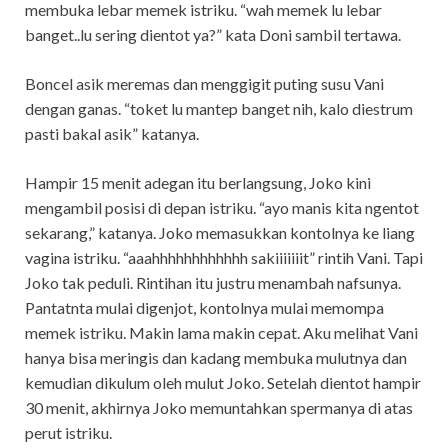
membuka lebar memek istriku. “wah memek lu lebar
banget..lu sering dientot ya?” kata Doni sambil tertawa.
Boncel asik meremas dan menggigit puting susu Vani
dengan ganas. “toket lu mantep banget nih, kalo diestrum
pasti bakal asik” katanya.
Hampir 15 menit adegan itu berlangsung, Joko kini
mengambil posisi di depan istriku. “ayo manis kita ngentot
sekarang,” katanya. Joko memasukkan kontolnya ke liang
vagina istriku. “aaahhhhhhhhhhhh sakiiiiiiit” rintih Vani. Tapi
Joko tak peduli. Rintihan itu justru menambah nafsunya.
Pantatnta mulai digenjot, kontolnya mulai memompa
memek istriku. Makin lama makin cepat. Aku melihat Vani
hanya bisa meringis dan kadang membuka mulutnya dan
kemudian dikulum oleh mulut Joko. Setelah dientot hampir
30 menit, akhirnya Joko memuntahkan spermanya di atas
perut istriku.