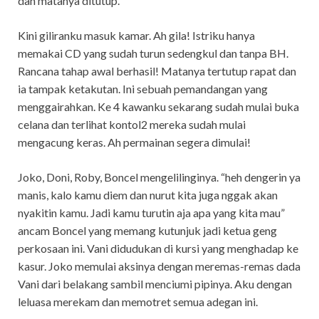
dan matanya ditutup.
Kini giliranku masuk kamar. Ah gila! Istriku hanya
memakai CD yang sudah turun sedengkul dan tanpa BH.
Rancana tahap awal berhasil! Matanya tertutup rapat dan
ia tampak ketakutan. Ini sebuah pemandangan yang
menggairahkan. Ke 4 kawanku sekarang sudah mulai buka
celana dan terlihat kontol2 mereka sudah mulai
mengacung keras. Ah permainan segera dimulai!
Joko, Doni, Roby, Boncel mengelilinginya. “heh dengerin ya
manis, kalo kamu diem dan nurut kita juga nggak akan
nyakitin kamu. Jadi kamu turutin aja apa yang kita mau”
ancam Boncel yang memang kutunjuk jadi ketua geng
perkosaan ini. Vani didudukan di kursi yang menghadap ke
kasur. Joko memulai aksinya dengan meremas-remas dada
Vani dari belakang sambil menciumi pipinya. Aku dengan
leluasa merekam dan memotret semua adegan ini.