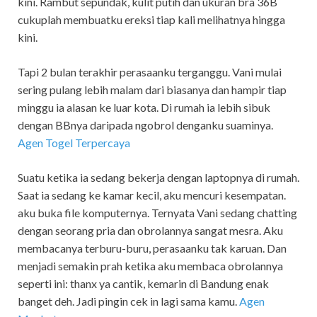
kini. Rambut sepundak, kulit putih dan ukuran bra 36B
cukuplah membuatku ereksi tiap kali melihatnya hingga
kini.
Tapi 2 bulan terakhir perasaanku terganggu. Vani mulai
sering pulang lebih malam dari biasanya dan hampir tiap
minggu ia alasan ke luar kota. Di rumah ia lebih sibuk
dengan BBnya daripada ngobrol denganku suaminya.
Agen Togel Terpercaya
Suatu ketika ia sedang bekerja dengan laptopnya di rumah.
Saat ia sedang ke kamar kecil, aku mencuri kesempatan.
aku buka file komputernya. Ternyata Vani sedang chatting
dengan seorang pria dan obrolannya sangat mesra. Aku
membacanya terburu-buru, perasaanku tak karuan. Dan
menjadi semakin prah ketika aku membaca obrolannya
seperti ini: thanx ya cantik, kemarin di Bandung enak
banget deh. Jadi pingin cek in lagi sama kamu.
Agen