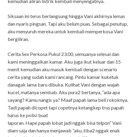
kemudian aliran listrik kembali menyengatnya.
Siksaan ini terus berlangsung hingga Vani akhirnya lemas
dan nyaris pingsan. Tapi aku belum puas. Sebagai penutup,
aku menyuruh mereka untuk kembali memperkosa Vani
bergiliran.
Cerita Sex Perkosa Pukul 23.00, semuanya selesai dan
kami meninggalkan kamar. Aku juga ikut keluar dan 15
menit kemudian aku masuk kembali dengan scenario
cerita yang sudah kami rancang. Pintu kamar kuketuk
danagak lama baru dibuka. Kulihat Vani dengan wajah
kucel, matanya sembab. Aku pura2 bertanya, “ada apa
sayang? Kamu nangis ya? Maaf papah lama beli rokoknya.
Tadi papah dicopet tapi copetnya ketangkep trus papah
harus ke polisi buat
laporan. Hape papah lobat jadi nggak bisa telpon” Vani
diam saja dan hanya menjawab “aku..tiba2 nggak enak