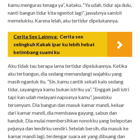
kamu menguras tenaga ya”, kataku. “Ya udah, tidur aja dulu,
nanti bangun tidur kita ngentot lagi”, jawabnya sambil
memelukku. Karena lelah, aku tertidur dipelukannya.
Cerita Sex Lainnya:
Cerita sex
selingkuh Kakak ipar ku lebih hebat
ketimbang suami ku
Aku tidak tau berapa lama tertidur dipelukannya. Ketika
aku terbangun, dia sedang memandangi wajahku yang
masih ngantuk itu. “Sin, kamu cantik sekali kalo sedang
tidur, sayangnya kamu bukan istriku ya”. “Enggak jadi istri
tapi kan udah melayani napsunya kamu”, jawabku
tersenyum. Dia bangun dan masuk kamar mandi, keluar
dari kamar mandi, dia membawa gayung, sabun dan
handuk. Dia mulai membersihkan nonokku yang belepotan
pejunya dan lendirku sendiri. Setelah bersih, dia masuk ke
kamar mandi lagi, terdengar suara air yang dibuang dan