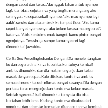
dengan cepat dan keras. Aku nggak tahan untuk nyampe
lagi, luar biasa enjotannya yang begitu merangsang aku
sehingga aku cepat sekali nyampe. “aku mau nyampe lagi,
aakh”, seruku dan aku ambruk ke tempat tidur. “Sin, kamu
cepet banget nyampenya, aku belum kerasa mau ngecret”,
katanya. “Abis kontolmu enak banget, kamu pinter banget
ngenjotnya. Terusin aja sampe kamu ngecret lagi
dinonokku”, jawabku.
Cerita Sex Perselingkuhanku Dengan Dia menelentangkan
ku dan segera dinaikinya tubuhku. kontolnya kembali
ambles dinonokku dan dia mulai mengenjotkan keluar
masuk dengan cepat. Kalo ditekan, kontolnya ambles
semua di nonokku, ooh nikmat banget rasanya. Dia dengan
perkasa terus mengenjotkan kontolnya keluar masuk.
Setelah ngecret 2 kali dinonokku, ternyata dia bisa
bertahan lebih lama. Kadang kontolnya dicabut dari
nonokku, dan sebentar kemudian ditancepkannya kembali