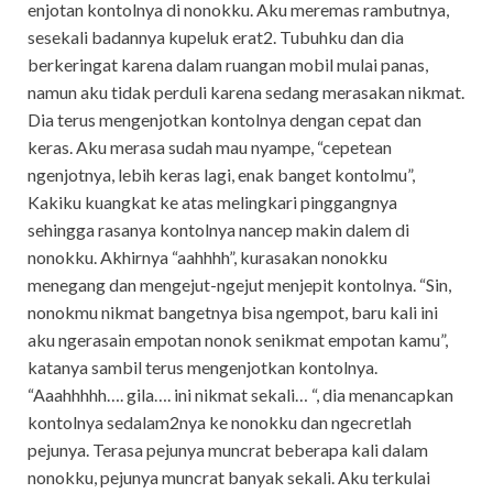
enjotan kontolnya di nonokku. Aku meremas rambutnya,
sesekali badannya kupeluk erat2. Tubuhku dan dia
berkeringat karena dalam ruangan mobil mulai panas,
namun aku tidak perduli karena sedang merasakan nikmat.
Dia terus mengenjotkan kontolnya dengan cepat dan
keras. Aku merasa sudah mau nyampe, “cepetean
ngenjotnya, lebih keras lagi, enak banget kontolmu”,
Kakiku kuangkat ke atas melingkari pinggangnya
sehingga rasanya kontolnya nancep makin dalem di
nonokku. Akhirnya “aahhhh”, kurasakan nonokku
menegang dan mengejut-ngejut menjepit kontolnya. “Sin,
nonokmu nikmat bangetnya bisa ngempot, baru kali ini
aku ngerasain empotan nonok senikmat empotan kamu”,
katanya sambil terus mengenjotkan kontolnya.
“Aaahhhhh…. gila…. ini nikmat sekali… “, dia menancapkan
kontolnya sedalam2nya ke nonokku dan ngecretlah
pejunya. Terasa pejunya muncrat beberapa kali dalam
nonokku, pejunya muncrat banyak sekali. Aku terkulai