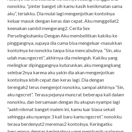
nonokku. “pinter banget sih kamu kasih kenikmatan sama
aku”, teriakku. Dia mulai lagi mengenjotkan kontolnya
keluar masuk dengan keras dan cepat. Aku menggeliat2
keenakan sambil mengerang2. Cerita Sex
Perselingkuhanku Dengan Aku membelitkan kakiku ke
pinggangnya, supaya dia cuma bisa mengeluar-masukkan
kontolnya ke nonokku tanpa bisa mencabutnya. “Sin, aku
udah mau ngecret”, akhirnya dia melenguh. Kakiku yang
melingkar dipinggangnya kuturunkan, aku mengangkang
selebar2nya karena aku yakin dia akan mengenjotkan
kontolnya lebih cepat dan keras lagi. Dia dengan
terengah2 terus mengenjot nonokku, sampai akhirnya “Sin,
aku ngecret”. Terasa pejunya muncrat beberapa kali dalam
nonokku, dan bersamaan dengan itu akupun nyampe lagi
“aakh nikmat banget malem ini, kamu luar biasa sekali
sehingga aku nyampe 3 kali baru kamu ngecret”. nonokku
terasa berdenyut2 meremas2 kontolnya. Keringatku
bercampur dengan keringatnya yang membanjir walaupun