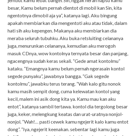
jembut kamu lebat banget Sin, nggak heran napsu kamu
besar, Kamu belum pernah dientot di mobil kan Sin, kita
ngentotnya dimobil aja ya”, katanya lagi. Aku bingung
apakah membiarkan dia mengentoti aku atau tidak, dalam
hati sih aku kepengen. Makanya aku membiarkan dia
meraba seluruh tubuhku. Aku buka retsluiting celananya
juga, menurunkan celananya, kemudian aku merogoh
masuk CDnya, wow kontolnya ternyata besar dan panjang,
ngacengnya sudah keras sekali. “Gede amat kontolmu”
kataku. “Emangnya kamu belum pernah ngerasain kontol
segede punyaku”, jawabnya bangga. “Gak segede
kontolmu”, jawabku terus terang. “Wah kalo gitu nonok
kamu masih sempit dong, cuma kelewatan kontol yang
kecil, malem ini asik dong kita ya. Kamu mau kan aku
entot”, katanya sambil tertawa. kontol dia tergolong besar
juga, keker, melengkung keatas dan urat-uratnya nonjol-
nonjol. “Wah!… pasti cewek kamu ngejerit kalo kamu entot
dong”. “Iya, ngejerit keenakan. sebentar lagi kamu juga