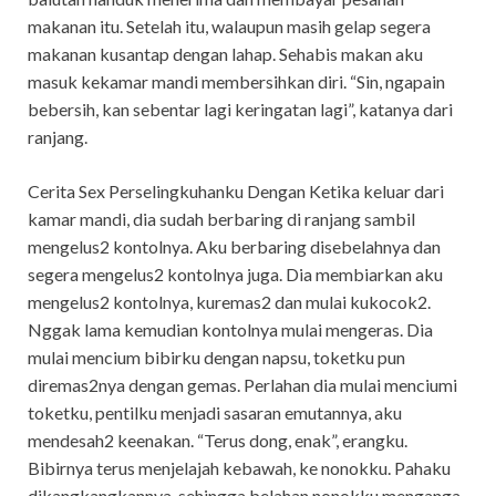
makanan itu. Setelah itu, walaupun masih gelap segera
makanan kusantap dengan lahap. Sehabis makan aku
masuk kekamar mandi membersihkan diri. “Sin, ngapain
bebersih, kan sebentar lagi keringatan lagi”, katanya dari
ranjang.
Cerita Sex Perselingkuhanku Dengan Ketika keluar dari
kamar mandi, dia sudah berbaring di ranjang sambil
mengelus2 kontolnya. Aku berbaring disebelahnya dan
segera mengelus2 kontolnya juga. Dia membiarkan aku
mengelus2 kontolnya, kuremas2 dan mulai kukocok2.
Nggak lama kemudian kontolnya mulai mengeras. Dia
mulai mencium bibirku dengan napsu, toketku pun
diremas2nya dengan gemas. Perlahan dia mulai menciumi
toketku, pentilku menjadi sasaran emutannya, aku
mendesah2 keenakan. “Terus dong, enak”, erangku.
Bibirnya terus menjelajah kebawah, ke nonokku. Pahaku
dikangkangkannya, sehingga belahan nonokku menganga.