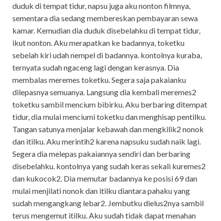
duduk di tempat tidur, napsu juga aku nonton filmnya,
sementara dia sedang membereskan pembayaran sewa
kamar. Kemudian dia duduk disebelahku di tempat tidur,
ikut nonton. Aku merapatkan ke badannya, toketku
sebelah kiri udah nempel di badannya. kontolnya kuraba,
ternyata sudah ngaceng lagi dengan kerasnya. Dia
membalas meremes toketku. Segera saja pakaianku
dilepasnya semuanya. Langsung dia kembali meremes2
toketku sambil mencium bibirku. Aku berbaring ditempat
tidur, dia mulai menciumi toketku dan menghisap pentilku.
Tangan satunya menjalar kebawah dan mengkilik2 nonok
dan itilku. Aku merintih2 karena napsuku sudah naik lagi.
Segera dia melepas pakaiannya sendiri dan berbaring
disebelahku. kontolnya yang sudah keras sekali kuremes2
dan kukocok2. Dia memutar badannya ke posisi 69 dan
mulai menjilati nonok dan itilku diantara pahaku yang
sudah mengangkang lebar2. Jembutku dielus2nya sambil
terus mengemut itilku. Aku sudah tidak dapat menahan