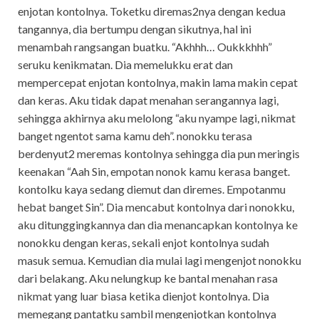
enjotan kontolnya. Toketku diremas2nya dengan kedua
tangannya, dia bertumpu dengan sikutnya, hal ini
menambah rangsangan buatku. “Akhhh… Oukkkhhh”
seruku kenikmatan. Dia memelukku erat dan
mempercepat enjotan kontolnya, makin lama makin cepat
dan keras. Aku tidak dapat menahan serangannya lagi,
sehingga akhirnya aku melolong “aku nyampe lagi, nikmat
banget ngentot sama kamu deh”. nonokku terasa
berdenyut2 meremas kontolnya sehingga dia pun meringis
keenakan “Aah Sin, empotan nonok kamu kerasa banget.
kontolku kaya sedang diemut dan diremes. Empotanmu
hebat banget Sin”. Dia mencabut kontolnya dari nonokku,
aku ditunggingkannya dan dia menancapkan kontolnya ke
nonokku dengan keras, sekali enjot kontolnya sudah
masuk semua. Kemudian dia mulai lagi mengenjot nonokku
dari belakang. Aku nelungkup ke bantal menahan rasa
nikmat yang luar biasa ketika dienjot kontolnya. Dia
memegang pantatku sambil mengenjotkan kontolnya