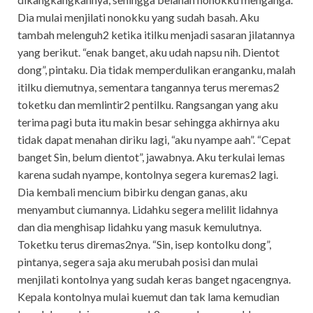
Dia mulai menjilati nonokku yang sudah basah. Aku
tambah melenguh2 ketika itilku menjadi sasaran jilatannya
yang berikut. “enak banget, aku udah napsu nih. Dientot
dong”, pintaku. Dia tidak memperdulikan eranganku, malah
itilku diemutnya, sementara tangannya terus meremas2
toketku dan memlintir2 pentilku. Rangsangan yang aku
terima pagi buta itu makin besar sehingga akhirnya aku
tidak dapat menahan diriku lagi, “aku nyampe aah”. “Cepat
banget Sin, belum dientot”, jawabnya. Aku terkulai lemas
karena sudah nyampe, kontolnya segera kuremas2 lagi.
Dia kembali mencium bibirku dengan ganas, aku
menyambut ciumannya. Lidahku segera melilit lidahnya
dan dia menghisap lidahku yang masuk kemulutnya.
Toketku terus diremas2nya. “Sin, isep kontolku dong”,
pintanya, segera saja aku merubah posisi dan mulai
menjilati kontolnya yang sudah keras banget ngacengnya.
Kepala kontolnya mulai kuemut dan tak lama kemudian