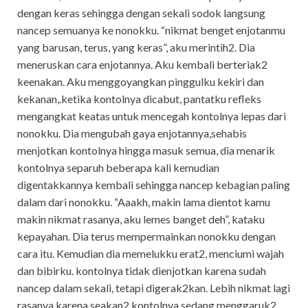
dengan keras sehingga dengan sekali sodok langsung
nancep semuanya ke nonokku. “nikmat benget enjotanmu
yang barusan, terus, yang keras”, aku merintih2. Dia
meneruskan cara enjotannya. Aku kembali berteriak2
keenakan. Aku menggoyangkan pinggulku kekiri dan
kekanan,.ketika kontolnya dicabut, pantatku refleks
mengangkat keatas untuk mencegah kontolnya lepas dari
nonokku. Dia mengubah gaya enjotannya,sehabis
menjotkan kontolnya hingga masuk semua, dia menarik
kontolnya separuh beberapa kali kemudian
digentakkannya kembali sehingga nancep kebagian paling
dalam dari nonokku. “Aaakh, makin lama dientot kamu
makin nikmat rasanya, aku lemes banget deh”, kataku
kepayahan. Dia terus mempermainkan nonokku dengan
cara itu. Kemudian dia memelukku erat2, menciumi wajah
dan bibirku. kontolnya tidak dienjotkan karena sudah
nancep dalam sekali, tetapi digerak2kan. Lebih nikmat lagi
rasanya karena seakan2 kontolnya sedang menggaruk2