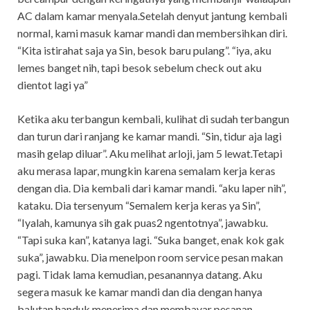
AC dalam kamar menyala.Setelah denyut jantung kembali
normal, kami masuk kamar mandi dan membersihkan diri.
“Kita istirahat saja ya Sin, besok baru pulang”. “iya, aku
lemes banget nih, tapi besok sebelum check out aku
dientot lagi ya”
Ketika aku terbangun kembali, kulihat di sudah terbangun
dan turun dari ranjang ke kamar mandi. “Sin, tidur aja lagi
masih gelap diluar”. Aku melihat arloji, jam 5 lewat.Tetapi
aku merasa lapar, mungkin karena semalam kerja keras
dengan dia. Dia kembali dari kamar mandi. “aku laper nih”,
kataku. Dia tersenyum “Semalem kerja keras ya Sin”,
“Iyalah, kamunya sih gak puas2 ngentotnya”, jawabku.
“Tapi suka kan”, katanya lagi. “Suka banget, enak kok gak
suka”, jawabku. Dia menelpon room service pesan makan
pagi. Tidak lama kemudian, pesanannya datang. Aku
segera masuk ke kamar mandi dan dia dengan hanya
balutan handuk menerima dan membayar pesanan