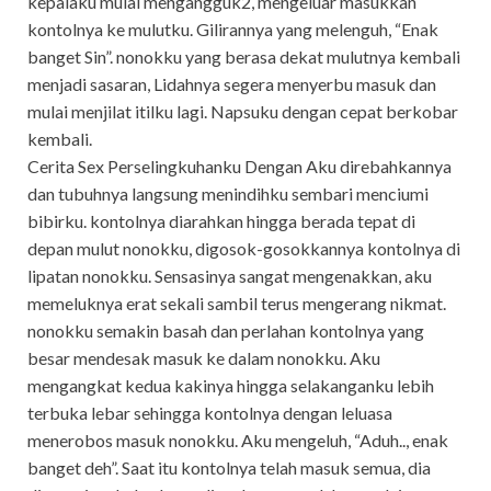
kepalaku mulai mengangguk2, mengeluar masukkan
kontolnya ke mulutku. Gilirannya yang melenguh, “Enak
banget Sin”. nonokku yang berasa dekat mulutnya kembali
menjadi sasaran, Lidahnya segera menyerbu masuk dan
mulai menjilat itilku lagi. Napsuku dengan cepat berkobar
kembali.
Cerita Sex Perselingkuhanku Dengan Aku direbahkannya
dan tubuhnya langsung menindihku sembari menciumi
bibirku. kontolnya diarahkan hingga berada tepat di
depan mulut nonokku, digosok-gosokkannya kontolnya di
lipatan nonokku. Sensasinya sangat mengenakkan, aku
memeluknya erat sekali sambil terus mengerang nikmat.
nonokku semakin basah dan perlahan kontolnya yang
besar mendesak masuk ke dalam nonokku. Aku
mengangkat kedua kakinya hingga selakanganku lebih
terbuka lebar sehingga kontolnya dengan leluasa
menerobos masuk nonokku. Aku mengeluh, “Aduh.., enak
banget deh”. Saat itu kontolnya telah masuk semua, dia