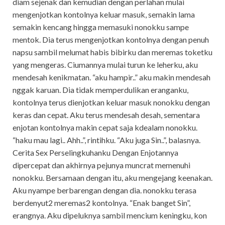
diam sejenak dan kemudian dengan perlahan mulai
mengenjotkan kontolnya keluar masuk, semakin lama
semakin kencang hingga memasuki nonokku sampe
mentok. Dia terus mengenjotkan kontolnya dengan penuh
napsu sambil melumat habis bibirku dan meremas toketku
yang mengeras. Ciumannya mulai turun ke leherku, aku
mendesah kenikmatan. “aku hampir..” aku makin mendesah
nggak karuan. Dia tidak memperdulikan eranganku,
kontolnya terus dienjotkan keluar masuk nonokku dengan
keras dan cepat. Aku terus mendesah desah, sementara
enjotan kontolnya makin cepat saja kdealam nonokku.
“haku mau lagi.. Ahh..”, rintihku. “Aku juga Sin..”, balasnya.
Cerita Sex Perselingkuhanku Dengan Enjotannya
dipercepat dan akhirnya pejunya muncrat memenuhi
nonokku. Bersamaan dengan itu, aku mengejang keenakan.
Aku nyampe berbarengan dengan dia. nonokku terasa
berdenyut2 meremas2 kontolnya. “Enak banget Sin”,
erangnya. Aku dipeluknya sambil mencium keningku, kon