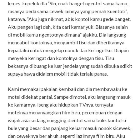
lemes, kupeluk dia “Sin, enak banget ngentot sama kamu,
rasanya beda sama cewek lainnya yang pernah kuentoti”,
katanya. “Aku juga nikmat, abis kontol kamu gede banget.
Aku pengen lagi deh, kita cari kamar yuk. Biasanya selain
di mobil kamu ngentotnya dimana” ajakku. Dia langsung
mencabut kontolnya, mengambil tisu dan diberikannya
kepadaku untuk mengelap nonok dan keringetku. Diapun
menyeka keringat dan kontolnya dengan tisu. Tisu
bekasnya dibuang ke luar jendela yang sudah dibuka sdikit
supaya hawa didalem mobil tidak terlalu panas.
Kami memakai pakaian kembali dan dia membawaku ke
motel didekat pantai. Sampe dimotel, aku langsung masuk
ke kamarnya. Iseng aku hidupkan TVnya, ternyata
motelnya menanyangkan film biru, perempuan dengan
wajah asia sedang nungging dientot sama bule. kontol si
bule yang besar dan panjang keluar masuk nonok sicewek,
dan ceweknya ber ah uh, seperti lazimnya film biru. Aku