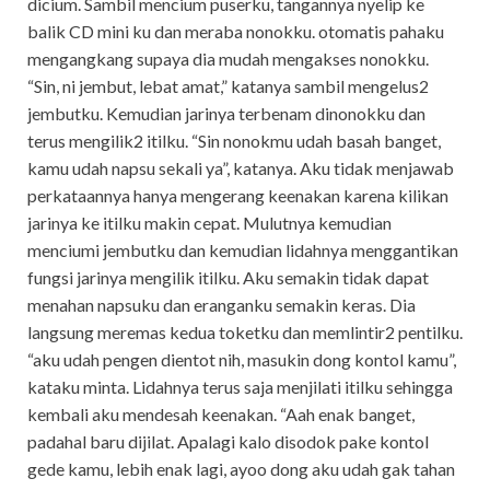
dicium. Sambil mencium puserku, tangannya nyelip ke
balik CD mini ku dan meraba nonokku. otomatis pahaku
mengangkang supaya dia mudah mengakses nonokku.
“Sin, ni jembut, lebat amat,” katanya sambil mengelus2
jembutku. Kemudian jarinya terbenam dinonokku dan
terus mengilik2 itilku. “Sin nonokmu udah basah banget,
kamu udah napsu sekali ya”, katanya. Aku tidak menjawab
perkataannya hanya mengerang keenakan karena kilikan
jarinya ke itilku makin cepat. Mulutnya kemudian
menciumi jembutku dan kemudian lidahnya menggantikan
fungsi jarinya mengilik itilku. Aku semakin tidak dapat
menahan napsuku dan eranganku semakin keras. Dia
langsung meremas kedua toketku dan memlintir2 pentilku.
“aku udah pengen dientot nih, masukin dong kontol kamu”,
kataku minta. Lidahnya terus saja menjilati itilku sehingga
kembali aku mendesah keenakan. “Aah enak banget,
padahal baru dijilat. Apalagi kalo disodok pake kontol
gede kamu, lebih enak lagi, ayoo dong aku udah gak tahan