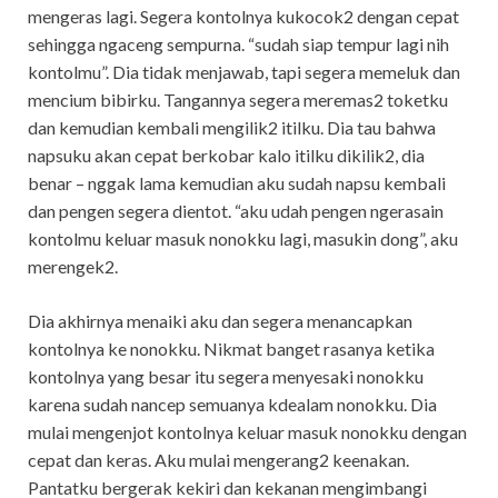
mengeras lagi. Segera kontolnya kukocok2 dengan cepat
sehingga ngaceng sempurna. “sudah siap tempur lagi nih
kontolmu”. Dia tidak menjawab, tapi segera memeluk dan
mencium bibirku. Tangannya segera meremas2 toketku
dan kemudian kembali mengilik2 itilku. Dia tau bahwa
napsuku akan cepat berkobar kalo itilku dikilik2, dia
benar – nggak lama kemudian aku sudah napsu kembali
dan pengen segera dientot. “aku udah pengen ngerasain
kontolmu keluar masuk nonokku lagi, masukin dong”, aku
merengek2.
Dia akhirnya menaiki aku dan segera menancapkan
kontolnya ke nonokku. Nikmat banget rasanya ketika
kontolnya yang besar itu segera menyesaki nonokku
karena sudah nancep semuanya kdealam nonokku. Dia
mulai mengenjot kontolnya keluar masuk nonokku dengan
cepat dan keras. Aku mulai mengerang2 keenakan.
Pantatku bergerak kekiri dan kekanan mengimbangi