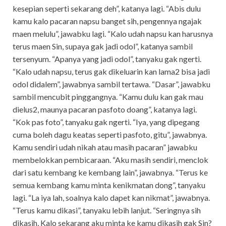
kesepian seperti sekarang deh”, katanya lagi. “Abis dulu
kamu kalo pacaran napsu banget sih, pengennya ngajak
maen melulu”, jawabku lagi. “Kalo udah napsu kan harusnya
terus maen Sin, supaya gak jadi odol”, katanya sambil
tersenyum. “Apanya yang jadi odol”, tanyaku gak ngerti.
“Kalo udah napsu, terus gak dikeluarin kan lama2 bisa jadi
odol didalem”, jawabnya sambil tertawa. “Dasar”, jawabku
sambil mencubit pinggangnya. “Kamu dulu kan gak mau
dielus2, maunya pacaran pasfoto doang”, katanya lagi.
“Kok pas foto”, tanyaku gak ngerti. “Iya, yang dipegang
cuma boleh dagu keatas seperti pasfoto, gitu”, jawabnya.
Kamu sendiri udah nikah atau masih pacaran” jawabku
membelokkan pembicaraan. “Aku masih sendiri, menclok
dari satu kembang ke kembang lain”, jawabnya. “Terus ke
semua kembang kamu minta kenikmatan dong”, tanyaku
lagi. “La iya lah, soalnya kalo dapet kan nikmat”, jawabnya.
“Terus kamu dikasi”, tanyaku lebih lanjut. “Seringnya sih
dikasih, Kalo sekarang aku minta ke kamu dikasih gak Sin?