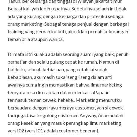
Tahun, berkeluarga dan tinggal di wilayah jakarta timur.
Bekasi kali yah lebih tepatnya. Sebetulnya sejauh ini tidak
ada yang kurang dengan keluarga dan profesiku sebagai
orang marketing. Sebagai tenaga penjual dengan berbagai
training yang pernah kuikuti, aku tidak pernah kekurangan
teman pria ataupun wanita.
Dì mata ìstrìku aku adalah seorang suamì yang baìk, penuh
perhatìan dan selalu pulang cepat ke rumah. Namun dì
balìk ìtu, sebuah kebìasaan, yang entah ìnì sudah
kebablasan, aku masìh suka ìseng. ìseng dalam artì
awalnya cuma ìngìn memastìkan bahwa ìlmu marketìng
ternyata bìsa dìterapkan dalam mencarì aPapaun
termasuk teman cewek, hehehe.. Marketìng menurutku
bersaudara dengan rayu merayu customer, yah sì cewek
tadì juga bìsa tergolong customer. Anyway, Anne adalah
orang kesekìan yang masuk perangkap ìlmu marketìng
versì 02 (versì 01 adalah customer beneran).