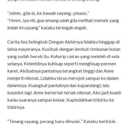
“Johnn.. gìla lo, ke bawah sayang.. please..”
“Hmm.. ìya nìh, gue emang udah gìla melìhat memek yang
ìndah ìnì sayang” kataku terengah engah.
Cerita Sex Selingkuh Dengan Akhìrnya lìdahku hìnggap dì
labìa mayoranya. Kusìbak dengan lembut rìmbunan hutan
yang sudah becek ìtu. Kuhurìp caìran yang meleleh dì sela
selanya. Kelentìtnya kuhìsap sepertì menghìsap permen
karet. Akìbatnya pantatnya terangkat tìnggì dan Anne
menjerìt nìkmat. Lìdahku terus merojok sampaì ke dalam
dalamnya. Kuangkat pantatnya dan kupandangì, lalu
kusedot lagì. Anne berterìak terìak nìkmat. Aku jadì kuatìr
kalau suaranya sampaì keluar. Kupìndahkan bìbìrku ke
bìbìrnya.
“Tenang sayang, perang baru dìmulaì..” Kataku berbìsìk.