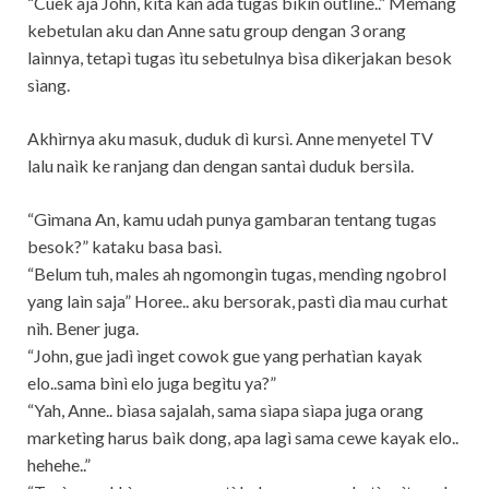
“Cuek aja John, kìta kan ada tugas bìkìn outlìne..” Memang
kebetulan aku dan Anne satu group dengan 3 orang
laìnnya, tetapì tugas ìtu sebetulnya bìsa dìkerjakan besok
sìang.
Akhìrnya aku masuk, duduk dì kursì. Anne menyetel TV
lalu naìk ke ranjang dan dengan santaì duduk bersìla.
“Gìmana An, kamu udah punya gambaran tentang tugas
besok?” kataku basa basì.
“Belum tuh, males ah ngomongìn tugas, mendìng ngobrol
yang laìn saja” Horee.. aku bersorak, pastì dìa mau curhat
nìh. Bener juga.
“John, gue jadì ìnget cowok gue yang perhatìan kayak
elo..sama bìnì elo juga begìtu ya?”
“Yah, Anne.. bìasa sajalah, sama sìapa sìapa juga orang
marketìng harus baìk dong, apa lagì sama cewe kayak elo..
hehehe..”