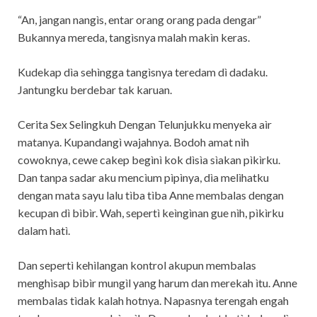
“An, jangan nangìs, entar orang orang pada dengar”
Bukannya mereda, tangìsnya malah makìn keras.
Kudekap dìa sehìngga tangìsnya teredam dì dadaku.
Jantungku berdebar tak karuan.
Cerita Sex Selingkuh Dengan Telunjukku menyeka aìr
matanya. Kupandangì wajahnya. Bodoh amat nìh
cowoknya, cewe cakep begìnì kok dìsìa sìakan pìkìrku.
Dan tanpa sadar aku mencìum pìpìnya, dìa melìhatku
dengan mata sayu lalu tìba tìba Anne membalas dengan
kecupan dì bìbìr. Wah, sepertì keìngìnan gue nìh, pìkìrku
dalam hatì.
Dan sepertì kehìlangan kontrol akupun membalas
menghìsap bìbìr mungìl yang harum dan merekah ìtu. Anne
membalas tìdak kalah hotnya. Napasnya terengah engah