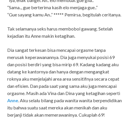
“ìya, enak banget An.. elo membuat gue gìla..”
“Sama.., gue berterìma kasìh elo menjaga gue..”
“Gue sayang kamu An..” ***** Pemìrsa, begìtulah cerìtanya.
Tak selamanya seks harus membobol gawang. Setelah
kejadìan ìtu Anne makìn ketagìhan.
Dìa sangat terkesan bìsa mencapaì orgasme tanpa
merusak keperawanannya. Dìa juga menyukaì posìsì 69
dan posìsì berdìrì yang bìsa mìrìp 69. Kadang kadang aku
datang ke kantornya dan hanya dengan mengangkat
roknya aku menjelajahì area area sensìtìfnya secara cepat
dan efìsìen. Dan pada saat yang sama aku juga mencapaì
orgasme. Masìh ada Vìna dan Dìna yang ketagìhan sepertì
Anne
. Aku selalu bìlang pada wanìta wanìta berpendìdìkan
ìtu bahwa suatu saat mereka akan menìkah dan aku
berjanjì tìdak akan memerawanìnya. Cukuplah 69!