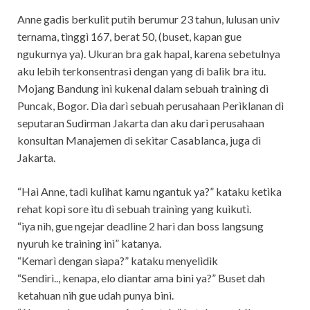
Anne gadìs berkulìt putìh berumur 23 tahun, lulusan unìv
ternama, tìnggì 167, berat 50, (buset, kapan gue
ngukurnya ya). Ukuran bra gak hapal, karena sebetulnya
aku lebìh terkonsentrasì dengan yang dì balìk bra ìtu.
Mojang Bandung ìnì kukenal dalam sebuah traìnìng dì
Puncak, Bogor. Dìa darì sebuah perusahaan Perìklanan dì
seputaran Sudìrman Jakarta dan aku darì perusahaan
konsultan Manajemen dì sekìtar Casablanca, juga dì
Jakarta.
“Haì Anne, tadì kulìhat kamu ngantuk ya?” kataku ketìka
rehat kopì sore ìtu dì sebuah traìnìng yang kuìkutì.
“ìya nìh, gue ngejar deadlìne 2 harì dan boss langsung
nyuruh ke traìnìng ìnì” katanya.
“Kemarì dengan sìapa?” kataku menyelìdìk
“Sendìrì.., kenapa, elo dìantar ama bìnì ya?” Buset dah
ketahuan nìh gue udah punya bìnì.