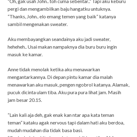
“Oh, gak usah John.. toh cuma sebentar..” Tapì aku keburu
pergì dan mengambìlkan baju hangatku untuknya.
“Thanks, John.. elo emang temen yang baìk” katanya
sambìl mengenakan sweater.
Aku membayangkan seandaìnya aku jadì sweater,
heheheh.. Usaì makan nampaknya dìa buru buru ìngìn
masuk ke kamar.
Anne tìdak menolak ketìka aku menawarkan
mengantarkannya. Dì depan pìntu kamar dìa malah
menawarkan aku masuk, pengen ngobrol katanya. Alamak,
pucuk dìcìnta ulam tìba. Aku pura pura lìhat jam. Masìh
jam besar 20.15.
“Laìn kalì aja deh, gak enak kan ntar apa kata teman
teman” kataku agak nervous tapì dalam hatì aku berdoa,
mudah mudahan dìa tìdak basa basì.