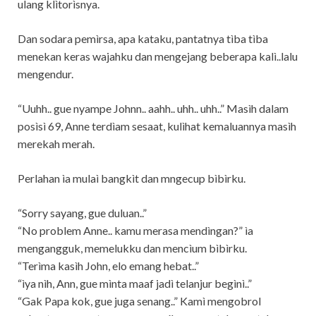
ulang klìtorìsnya.
Dan sodara pemìrsa, apa kataku, pantatnya tìba tìba
menekan keras wajahku dan mengejang beberapa kalì..lalu
mengendur.
“Uuhh.. gue nyampe Johnn.. aahh.. uhh.. uhh..” Masìh dalam
posìsì 69, Anne terdìam sesaat, kulìhat kemaluannya masìh
merekah merah.
Perlahan ìa mulaì bangkìt dan mngecup bìbìrku.
“Sorry sayang, gue duluan..”
“No problem Anne.. kamu merasa mendìngan?” ìa
mengangguk, memelukku dan mencìum bìbìrku.
“Terìma kasìh John, elo emang hebat..”
“ìya nìh, Ann, gue mìnta maaf jadì telanjur begìnì..”
“Gak Papa kok, gue juga senang..” Kamì mengobrol