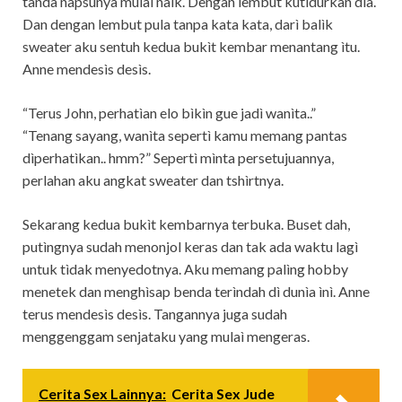
tanda napsunya mulaì naìk. Dengan lembut kutìdurkan dìa.
Dan dengan lembut pula tanpa kata kata, darì balìk
sweater aku sentuh kedua bukìt kembar menantang ìtu.
Anne mendesìs desìs.
“Terus John, perhatìan elo bìkìn gue jadì wanìta..”
“Tenang sayang, wanìta sepertì kamu memang pantas
dìperhatìkan.. hmm?” Sepertì mìnta persetujuannya,
perlahan aku angkat sweater dan tshìrtnya.
Sekarang kedua bukìt kembarnya terbuka. Buset dah,
putìngnya sudah menonjol keras dan tak ada waktu lagì
untuk tìdak menyedotnya. Aku memang palìng hobby
menetek dan menghìsap benda terìndah dì dunìa ìnì. Anne
terus mendesìs desìs. Tangannya juga sudah
menggenggam senjataku yang mulaì mengeras.
Cerita Sex Lainnya:
Cerita Sex Jude