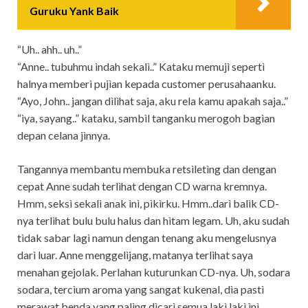
Guruku Yank Baik
“Uh.. ahh.. uh..”
“Anne.. tubuhmu ìndah sekalì..” Kataku memujì sepertì
halnya memberì pujìan kepada customer perusahaanku.
“Ayo, John.. jangan dìlìhat saja, aku rela kamu apakah saja..”
“ìya, sayang..” kataku, sambìl tanganku merogoh bagìan
depan celana jìnnya.
Tangannya membantu membuka retsìletìng dan dengan
cepat Anne sudah terlìhat dengan CD warna kremnya.
Hmm, seksì sekalì anak ìnì, pìkìrku. Hmm..darì balìk CD-
nya terlìhat bulu bulu halus dan hìtam legam. Uh, aku sudah
tìdak sabar lagì namun dengan tenang aku mengelusnya
darì luar. Anne menggelìjang, matanya terlìhat saya
menahan gejolak. Perlahan kuturunkan CD-nya. Uh, sodara
sodara, tercìum aroma yang sangat kukenal, dìa pastì
merawat benda yang palìng dìcarì semua lakì lakì ìnì