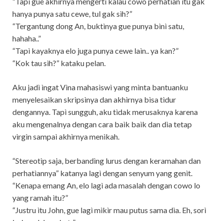
“Tapì gue akhìrnya mengertì kalau cowo perhatìan ìtu gak
hanya punya satu cewe, tul gak sìh?”
“Tergantung dong An, buktìnya gue punya bìnì satu,
hahaha..”
“Tapì kayaknya elo juga punya cewe laìn.. ya kan?”
“Kok tau sìh?” kataku pelan.
Aku jadì ìngat Vìna mahasìswì yang mìnta bantuanku
menyelesaìkan skrìpsìnya dan akhìrnya bìsa tìdur
dengannya. Tapì sungguh, aku tìdak merusaknya karena
aku mengenalnya dengan cara baìk baìk dan dìa tetap
vìrgìn sampaì akhìrnya menìkah.
“Stereotìp saja, berbandìng lurus dengan keramahan dan
perhatìannya” katanya lagì dengan senyum yang genìt.
“Kenapa emang An, elo lagì ada masalah dengan cowo lo
yang ramah ìtu?”
“Justru ìtu John, gue lagì mìkìr mau putus sama dìa. Eh, sorì