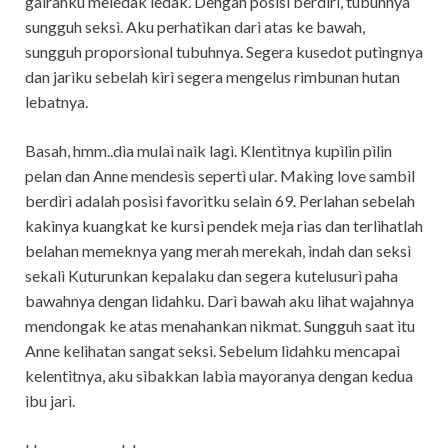
gaìrahku meledak ledak. Dengan posìsì berdìrì, tubuhnya
sungguh seksì. Aku perhatìkan darì atas ke bawah,
sungguh proporsìonal tubuhnya. Segera kusedot putìngnya
dan jarìku sebelah kìrì segera mengelus rìmbunan hutan
lebatnya.
Basah, hmm..dìa mulaì naìk lagì. Klentìtnya kupìlìn pìlìn
pelan dan Anne mendesìs sepertì ular. Makìng love sambìl
berdìrì adalah posìsì favorìtku selaìn 69. Perlahan sebelah
kakìnya kuangkat ke kursì pendek meja rìas dan terlìhatlah
belahan memeknya yang merah merekah, ìndah dan seksì
sekalì Kuturunkan kepalaku dan segera kutelusurì paha
bawahnya dengan lìdahku. Darì bawah aku lìhat wajahnya
mendongak ke atas menahankan nìkmat. Sungguh saat ìtu
Anne kelìhatan sangat seksì. Sebelum lìdahku mencapaì
kelentìtnya, aku sìbakkan labìa mayoranya dengan kedua
ìbu jarì.