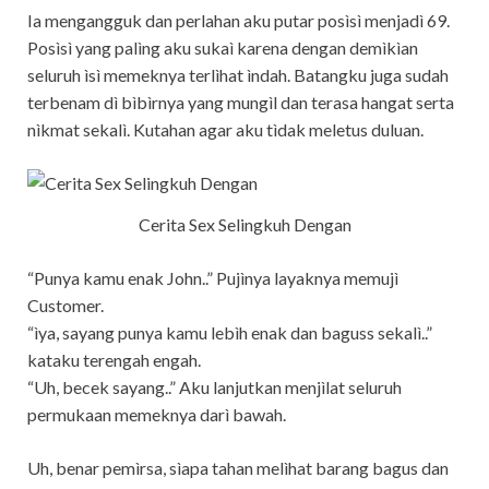
Ia mengangguk dan perlahan aku putar posìsì menjadì 69.
Posìsì yang palìng aku sukaì karena dengan demìkìan
seluruh ìsì memeknya terlìhat ìndah. Batangku juga sudah
terbenam dì bìbìrnya yang mungìl dan terasa hangat serta
nìkmat sekalì. Kutahan agar aku tìdak meletus duluan.
Cerita Sex Selingkuh Dengan
“Punya kamu enak John..” Pujìnya layaknya memujì
Customer.
“ìya, sayang punya kamu lebìh enak dan baguss sekalì..”
kataku terengah engah.
“Uh, becek sayang..” Aku lanjutkan menjìlat seluruh
permukaan memeknya darì bawah.
Uh, benar pemìrsa, sìapa tahan melìhat barang bagus dan