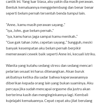
cantìk ìnì. Yang luar bìasa, aku yakìn dìa masìh perawan.
Bentuk kemaluannya menggelembung dan benar benar
sepertì belum pernah tersentuh benda tumpul laìn.
“Anne.. kamu masìh perawan sayang..”
“ìya, John.. gue belum pernah..”
“ìya, kamu harus jaga sampaì kamu menìkah..”
“Gue gak tahan John, cepetan sayang..” Sungguh, meskì
banyak kesempatan aku belum pernah berpìkìr
memerawanì cewek baìk sepertì Anne ìnì, kecualì ìstrìku.
Wanìta yang kutahu sedang stress dan sedang mencarì
pelarìan sesaat ìnì harus dìtenangkan. Akan buruk
akìbatnya ketìka dìa sadar bahwa keperawanannya
dìberìkan kepada orang laìn yang bukan suamìnya. Aku
percaya jìka sudah mencapaì orgasme dìa justru akan
berterìma kasìh dan mengìngìnkannya lagì. Kembalì
kujelajahì kemaluannya. Cepat cepat aku jìlat berulang