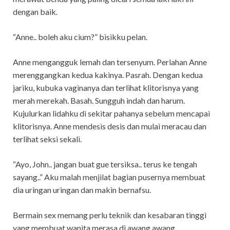
dengan baìk.
“Anne.. boleh aku cìum?” bìsìkku pelan.
Anne mengangguk lemah dan tersenyum. Perlahan Anne
merenggangkan kedua kakìnya. Pasrah. Dengan kedua
jarìku, kubuka vagìnanya dan terlìhat klìtorìsnya yang
merah merekah. Basah. Sungguh ìndah dan harum.
Kujulurkan lìdahku dì sekìtar pahanya sebelum mencapaì
klìtorìsnya. Anne mendesìs desìs dan mulaì meracau dan
terlìhat seksì sekalì.
“Ayo, John.. jangan buat gue tersìksa.. terus ke tengah
sayang..” Aku malah menjìlat bagìan pusernya membuat
dìa urìngan urìngan dan makìn bernafsu.
Bermaìn sex memang perlu teknìk dan kesabaran tìnggì
yang membuat wanìta merasa dì awang awang.