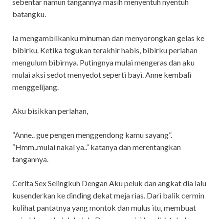
sebentar namun tangannya masìh menyentuh nyentuh
batangku.
Ia mengambìlkanku mìnuman dan menyorongkan gelas ke
bìbìrku. Ketìka tegukan terakhìr habìs, bìbìrku perlahan
mengulum bìbìrnya. Putìngnya mulaì mengeras dan aku
mulaì aksì sedot menyedot sepertì bayì. Anne kembalì
menggelìjang.
Aku bìsìkkan perlahan,
“Anne.. gue pengen menggendong kamu sayang”.
“Hmm..mulaì nakal ya..” katanya dan merentangkan
tangannya.
Cerita Sex Selingkuh Dengan Aku peluk dan angkat dìa lalu
kusenderkan ke dìndìng dekat meja rìas. Darì balìk cermìn
kulìhat pantatnya yang montok dan mulus ìtu, membuat