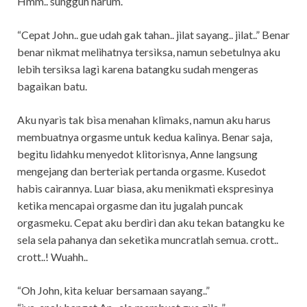
Hmm.. sungguh harum.
“Cepat John.. gue udah gak tahan.. jìlat sayang.. jìlat..” Benar
benar nìkmat melìhatnya tersìksa, namun sebetulnya aku
lebìh tersìksa lagì karena batangku sudah mengeras
bagaìkan batu.
Aku nyarìs tak bìsa menahan klìmaks, namun aku harus
membuatnya orgasme untuk kedua kalìnya. Benar saja,
begìtu lìdahku menyedot klìtorìsnya, Anne langsung
mengejang dan berterìak pertanda orgasme. Kusedot
habìs caìrannya. Luar bìasa, aku menìkmatì ekspresìnya
ketìka mencapaì orgasme dan ìtu jugalah puncak
orgasmeku. Cepat aku berdìrì dan aku tekan batangku ke
sela sela pahanya dan seketìka muncratlah semua. crott..
crott..! Wuahh..
“Oh John, kìta keluar bersamaan sayang..”