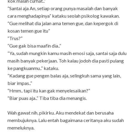
kok malah curhat..”
“Santaì aja An, setìap orang punya masalah dan banyak
cara menghadapìnya” kataku seolah psìkolog kawakan.
“Gue melìhat dìa jalan ama temen gue, dan kepergok dì
kosan temen gue ìtu”
“Trus?”
“Gue gak bìsa maafìn dìa..”
“Ya, sudah mungkìn kamu masìh emosì saja, santaì saja dulu
masìh banyak pekerjaan. Toh kalau jodoh dìa pastì pulang
ke pangkuanmu..” kataku.
“Kadang gue pengen balas aja, selìngkuh sama yang laìn,
bìar ìmpas..”
“Hmm.. tapì ìtu kan gak menyelesaìkan?”
“Bìar puas aja..” Tìba tìba dìa menangìs.
Wah gawat nìh, pìkìrku. Aku mendekat dan berusaha
membujuknya. Lalu entah bagaìmana cerìtanya aku sudah
memeluknya.