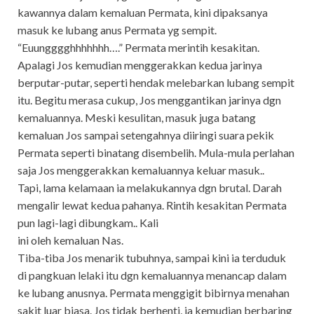
kawannya dalam kemaluan Permata, kini dipaksanya
masuk ke lubang anus Permata yg sempit.
“Euungggghhhhhhh….” Permata merintih kesakitan.
Apalagi Jos kemudian menggerakkan kedua jarinya
berputar-putar, seperti hendak melebarkan lubang sempit
itu. Begitu merasa cukup, Jos menggantikan jarinya dgn
kemaluannya. Meski kesulitan, masuk juga batang
kemaluan Jos sampai setengahnya diiringi suara pekik
Permata seperti binatang disembelih. Mula-mula perlahan
saja Jos menggerakkan kemaluannya keluar masuk..
Tapi, lama kelamaan ia melakukannya dgn brutal. Darah
mengalir lewat kedua pahanya. Rintih kesakitan Permata
pun lagi-lagi dibungkam.. Kali
ini oleh kemaluan Nas.
Tiba-tiba Jos menarik tubuhnya, sampai kini ia terduduk
di pangkuan lelaki itu dgn kemaluannya menancap dalam
ke lubang anusnya. Permata menggigit bibirnya menahan
sakit luar biasa. Jos tidak berhenti, ia kemudian berbaring