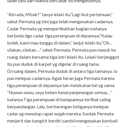
salah satu dari wanita bercadar itu mengetuknya.
“Abi ada, Mbak?” tanya lelaki itu.“Lagi ikut pertemuan,”
sahut Permata yg kini juga telah mengenakan cadarnya.
Cadar Permata yg memperlihatkan bagian matanya
berbeda dgn cadar tiga perempuan di depannya.“Kalau
boleh, kami mau tunggu di dalam,” lanjut lelaki itu.“Oh…
silakan, silakan…,” sahut Permata. Permata pun masuk ke
ruang dalam bersama tiga istri lelaki itu. Lelaki berjenggot
itu pun duduk di karpet yg digelar di ruang tamu.
Di ruang dalam, Permata duduk di antara tiga tamunya. Ia
pun melepas cadarnya. Agak heran juga Permata karena
tiga perempuan di depannya tak melakukan hal yg sama.
“Nuwun sewu, saya belum kenal panjenengan semua…”
katanya.Tiga perempuan di hadapannya terlihat saling
berpandangan. Lalu, berbarengan ketiganya melepas
cadar yg menutup rapat wajah mereka. Sontak Permata
menjerit dan bangkit berdiri sambil mengenakan kembali