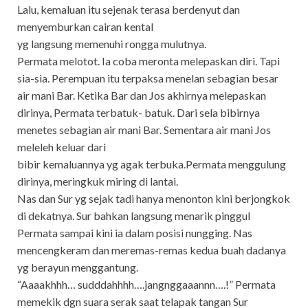
Lalu, kemaluan itu sejenak terasa berdenyut dan
menyemburkan cairan kental
yg langsung memenuhi rongga mulutnya.
Permata melotot. Ia coba meronta melepaskan diri. Tapi
sia-sia. Perempuan itu terpaksa menelan sebagian besar
air mani Bar. Ketika Bar dan Jos akhirnya melepaskan
dirinya, Permata terbatuk- batuk. Dari sela bibirnya
menetes sebagian air mani Bar. Sementara air mani Jos
meleleh keluar dari
bibir kemaluannya yg agak terbuka.Permata menggulung
dirinya, meringkuk miring di lantai.
Nas dan Sur yg sejak tadi hanya menonton kini berjongkok
di dekatnya. Sur bahkan langsung menarik pinggul
Permata sampai kini ia dalam posisi nungging. Nas
mencengkeram dan meremas-remas kedua buah dadanya
yg berayun menggantung.
“Aaaakhhh… sudddahhhh….jangnggaaannn….!” Permata
memekik dgn suara serak saat telapak tangan Sur