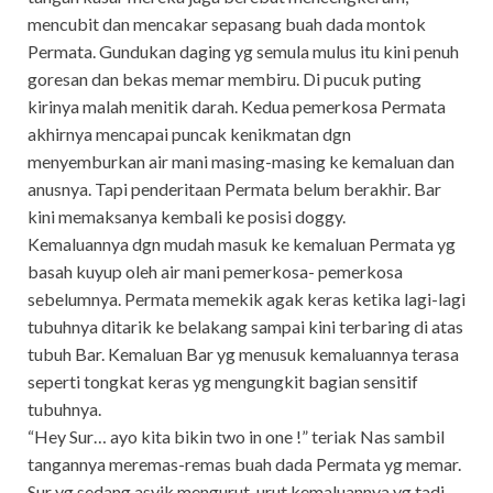
mencubit dan mencakar sepasang buah dada montok
Permata. Gundukan daging yg semula mulus itu kini penuh
goresan dan bekas memar membiru. Di pucuk puting
kirinya malah menitik darah. Kedua pemerkosa Permata
akhirnya mencapai puncak kenikmatan dgn
menyemburkan air mani masing-masing ke kemaluan dan
anusnya. Tapi penderitaan Permata belum berakhir. Bar
kini memaksanya kembali ke posisi doggy.
Kemaluannya dgn mudah masuk ke kemaluan Permata yg
basah kuyup oleh air mani pemerkosa- pemerkosa
sebelumnya. Permata memekik agak keras ketika lagi-lagi
tubuhnya ditarik ke belakang sampai kini terbaring di atas
tubuh Bar. Kemaluan Bar yg menusuk kemaluannya terasa
seperti tongkat keras yg mengungkit bagian sensitif
tubuhnya.
“Hey Sur… ayo kita bikin two in one !” teriak Nas sambil
tangannya meremas-remas buah dada Permata yg memar.
Sur yg sedang asyik mengurut-urut kemaluannya yg tadi