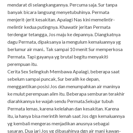
mendarat di selangkangannya. Percuma saja. Sur tanpa
banyak bicara langsung menyetubuhinya. Permata
menjerit-jerit kesakitan. Apalagi Nas kini memelintir-
melintir kedua putingnya. Khawatir jeritan Permata
terdengar tetangga, Jos maju ke depannya. Diangkatnya
dagu Permata, dipaksanya ia mengulum kemaluannya yg
berlumur air mani.. Tak sampai 10 menit Sur memperkosa
Permata. Tapi gayanya yg brutal begitu menyakiti
perempuan itu.
Cerita Sex Selingkuh Membawa Apalagi, beberapa saat
sebelum sampai puncak, Sur beralih ke depan,
menggantikan posisi Jos dan menumpahkan air maninya
ke mulut perempuan alim itu. Beberapa semburan terakhir
diarahkannya ke wajah sendu Permata.Sekujur tubuh
Permata lemas, karena kelelahan dan kesakitan. Karena
itu, ia hanya bisa merintih lemah saat Jos dgn kemaluannya
yg kembali mengeras menjadikan anusnya sebagai
sasaran. Dua jari Jos yg dibasahinya dgn air mani kawan-