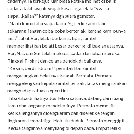
cadarnya. Ia terkejut luar biasa ketika melihat di balik
cadar adalah wajah-wajah kasar tiga lelaki.“Sss…si…
siapa…kalian?” katanya dgn suara gemetar.
“Nanti kamu tahu siapa kami. Yg perlu kamu tahu
sekarang, jangan coba-coba berteriak, karena kami punya
ini…” sahut Bar, lelaki berkumis tipis, sambil
memperlihatkan belati besar bergerigi di bagian atasnya.
Bar, Nas dan Sur telah melepas cadar dan jubah mereka.
Tinggal T- shirt dan celana pendek di baliknya.
“Ke sini, berdiri di sini !” perintah Bar sambil
mengacungkan belatinya ke arah Permata. Permata
menggelengkan kepala sambil terisak. Ia tak mengira akan
menghadapi situasi seperti ini.
Tiba-tiba dilihatnya Jos, lelaki satunya, datang dari ruang
tamu dan langsung mendekatinya. Permata memekik
ketika lengannya dicengkeram dan diseret ke tengah
lingkaran tempat tiga lelaki itu duduk. Permata menggigil.
Kedua tangannya menyilang di depan dada. Empat lelaki