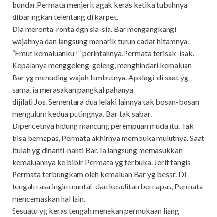
bundar.Permata menjerit agak keras ketika tubuhnya
dibaringkan telentang di karpet.
Dia meronta-ronta dgn sia-sia. Bar mengangkangi
wajahnya dan langsung menarik turun cadar hitamnya.
“Emut kemaluanku !” perintahnya.Permata terisak-isak.
Kepalanya menggeleng-geleng, menghindari kemaluan
Bar yg menuding wajah lembutnya. Apalagi, di saat yg
sama, ia merasakan pangkal pahanya
dijilati Jos. Sementara dua lelaki lainnya tak bosan-bosan
mengulum kedua putingnya. Bar tak sabar.
Dipencetnya hidung mancung perempuan muda itu. Tak
bisa bernapas, Permata akhirnya membuka mulutnya. Saat
itulah yg dinanti-nanti Bar. Ia langsung memasukkan
kemaluannya ke bibir Permata yg terbuka. Jerit tangis
Permata terbungkam oleh kemaluan Bar yg besar. Di
tengah rasa ingin muntah dan kesulitan bernapas, Permata
mencemaskan hal lain.
Sesuatu yg keras tengah menekan permukaan liang