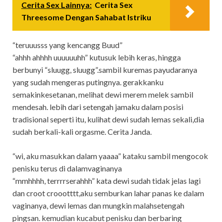
Cerita Sex Lainnya:
Cerita Sex
Threesome Dengan Sahabat Istriku
“teruuusss yang kencangg Buud”
“ahhh ahhhh uuuuuuhh” kutusuk lebih keras, hingga
berbunyi “sluugg, sluugg”.sambil kuremas payudaranya
yang sudah mengeras putingnya. gerakkanku
semakinkesetanan, melihat dewi merem melek sambil
mendesah. lebih dari setengah jamaku dalam posisi
tradisional seperti itu, kulihat dewi sudah lemas sekali,dia
sudah berkali-kali orgasme. Cerita Janda.
“wi, aku masukkan dalam yaaaa” kataku sambil mengocok
penisku terus di dalamvaginanya
“mmhhhh, terrrrserahhh” kata dewi sudah tidak jelas lagi
dan croot croootttt,aku semburkan lahar panas ke dalam
vaginanya, dewi lemas dan mungkin malahsetengah
pingsan. kemudian kucabut penisku dan berbaring