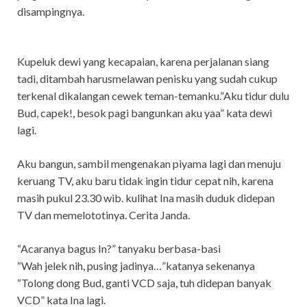
disampingnya.
Kupeluk dewi yang kecapaian, karena perjalanan siang
tadi, ditambah harusmelawan penisku yang sudah cukup
terkenal dikalangan cewek teman-temanku.”Aku tidur dulu
Bud, capek!, besok pagi bangunkan aku yaa” kata dewi
lagi.
Aku bangun, sambil mengenakan piyama lagi dan menuju
keruang TV, aku baru tidak ingin tidur cepat nih, karena
masih pukul 23.30 wib. kulihat Ina masih duduk didepan
TV dan memelototinya. Cerita Janda.
“Acaranya bagus In?” tanyaku berbasa-basi
“Wah jelek nih, pusing jadinya…”katanya sekenanya
“Tolong dong Bud, ganti VCD saja, tuh didepan banyak
VCD” kata Ina lagi.