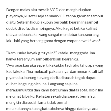
Dengan malas aku meraih VCD dan menghidupkan
playernya, kusetel saja sebuahVCD tanpa gambar sampul
disitu. Setelah hidup akupun berbalik kearah Inasambil
duduk di sofa, disampingnya. Aku kaget ketika kulihat
dilayar sebuah aksi yang sangat mendebarkan, seorang
laki-laki yang bersenggama dengan empat cewek! wah?!
“Kamu suka kayak gitu ya In?” kataku menggoda. Ina
hanya tersenyum sambilberbisik kearahku.
“Ayo puaskan aku seperti kakakku tadi, aku tahu apa yang
kau lakukan”Ina melucuti pakaiannya, dan menarik tali tali
piyamaku. burungku yang daritadi sudah tegak dapat
dilihat langsung oleh Ina. Langsung saja Ina
meraupmulutku dan kami berciuman diatas sofa. bibir Ina
melumat bibirku. Keliatan sekali dia sangat bernafsu,
mungkin dia sudah lama tidak pernah
melakukannya.kuangkat tubuhnya hingga dadanya ada