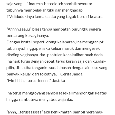
saja yang,….” inaterus berceloteh sambil memutar
tubuhnya membelakangiku dan menghadap
TV,didudukinya kemaluanku yang tegak berdiri keatas.
“Ahhhh,aaauu” bless tanpa hambatan burungku segera
bersarang ke vaginanya.
Dengan brutal, seperti orang kelaparan, Ina menggenjot
tubuhnya, hinggapenisku keluar masuk dan mengesek
dinding vaginanya. dari pantulan kacakulihat buah dada
Ina naik turun dengan cepat. terus kuraih saja dan kupilin-
pilin, tiba-tiba tanganku sudah basah dengan air susu yang
banyak keluar dari toketnya,… Cerita Janda.
“Mmhhhh,…terus, Innnnn” desisku
Ina terus menggoyang sambil sesekali mendongak keatas
hingga rambutnya menyabet wajahku.
“ahhh,…terussssssss” aku kenikmatan. sambil meremas-