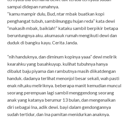
sampai didepan rumahnya.
“kamu mampir dulu, Bud, ntar mbak buatkan kopi
penghangat tubuh, sambilnunggu hujan reda” kata dewi
“makasih mbak, baiklah!” kataku sambil berpikir betapa
beruntungnya aku. akumasuk rumah mengikuti dewi dan
duduk di bangku kayu. Cerita Janda.
“nih handuknya, dan diminum kopinya yaaa” dewi melirik
kearahku yang basahkuyup. kulihat tubuhnya hanya
dibalut baju piyama dan rambutnya masih diikatdengan
handuk. dadanya terlihat menonjol besar sekali, wah pasti
enak nih,aku meliriknya. beberapa manit kemudian muncul
seorang perempuan lagi sambil menggendong seorang
anak yang katanya berumur 13 bulan, dan mengenalkan
diri sebagai Ina, adik dewi. bayi dalam gendongannya
sudah tertidur, dan Ina pamitan menidurkan anaknya.