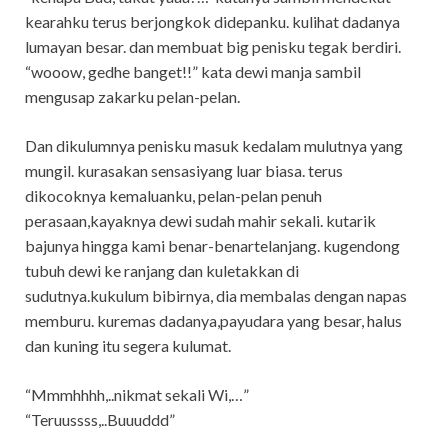
kearahku terus berjongkok didepanku. kulihat dadanya
lumayan besar. dan membuat big penisku tegak berdiri.
“wooow, gedhe banget!!” kata dewi manja sambil
mengusap zakarku pelan-pelan.
Dan dikulumnya penisku masuk kedalam mulutnya yang
mungil. kurasakan sensasiyang luar biasa. terus
dikocoknya kemaluanku, pelan-pelan penuh
perasaan,kayaknya dewi sudah mahir sekali. kutarik
bajunya hingga kami benar-benartelanjang. kugendong
tubuh dewi ke ranjang dan kuletakkan di
sudutnya.kukulum bibirnya, dia membalas dengan napas
memburu. kuremas dadanya,payudara yang besar, halus
dan kuning itu segera kulumat.
“Mmmhhhh,..nikmat sekali Wi,…”
“Teruussss,..Buuuddd”