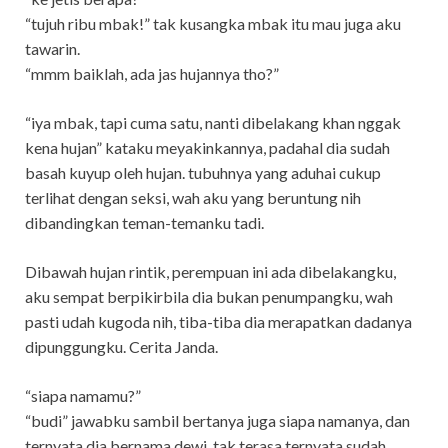
“tujuh ribu mbak!” tak kusangka mbak itu mau juga aku
tawarin.
“mmm baiklah, ada jas hujannya tho?”
“iya mbak, tapi cuma satu, nanti dibelakang khan nggak
kena hujan” kataku meyakinkannya, padahal dia sudah
basah kuyup oleh hujan. tubuhnya yang aduhai cukup
terlihat dengan seksi, wah aku yang beruntung nih
dibandingkan teman-temanku tadi.
Dibawah hujan rintik, perempuan ini ada dibelakangku,
aku sempat berpikirbila dia bukan penumpangku, wah
pasti udah kugoda nih, tiba-tiba dia merapatkan dadanya
dipunggungku. Cerita Janda.
“siapa namamu?”
“budi” jawabku sambil bertanya juga siapa namanya, dan
ternyata dia bernama dewi. tak terasa ternyata sudah