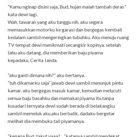
“Kamu nginap disini saja, Bud, hujan malah tambah deras”
kata dewi lagi.
Wah, tawaran yang aku tunggu nih, aku segera
memasukkan motorku ke garasi dan bergegas kembali
kedalam sambil mengeringkan tubuhku. Aku menuju ruang
TV tempat dewi menikmati secangkir kopinya. setelah
tahu aku datang, dia memberikan baju piyama
kepadaku. Cerita Janda.
“aku ganti dimana nih?” aku bertanya.
“tuh dikamarku saja” jawab dewi sambil menunjuk pintu
kamar. aku bergegas masuk kamar, kemudian melucuti
semua baju basahku dan memakai piyama itu.tanpa
kusadari ternyata dewi sudah berada di belakangku
sambil memeluk aku.aku berbalik, dadaku bergetar
melihat dia membuka tali piyamanya.
“kenapa Bud, takut yaaa?…”katanya sambil mendekat