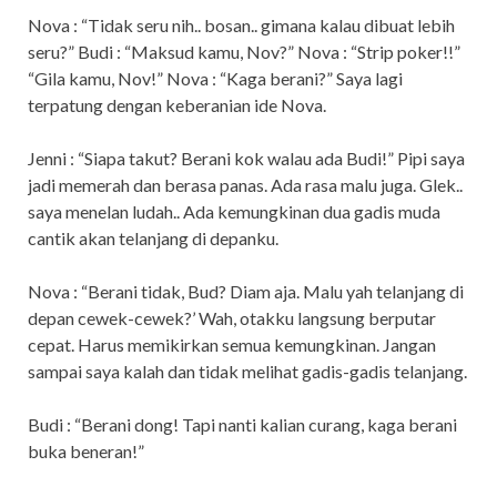
Nova : “Tidak seru nih.. bosan.. gimana kalau dibuat lebih
seru?” Budi : “Maksud kamu, Nov?” Nova : “Strip poker!!”
“Gila kamu, Nov!” Nova : “Kaga berani?” Saya lagi
terpatung dengan keberanian ide Nova.
Jenni : “Siapa takut? Berani kok walau ada Budi!” Pipi saya
jadi memerah dan berasa panas. Ada rasa malu juga. Glek..
saya menelan ludah.. Ada kemungkinan dua gadis muda
cantik akan telanjang di depanku.
Nova : “Berani tidak, Bud? Diam aja. Malu yah telanjang di
depan cewek-cewek?’ Wah, otakku langsung berputar
cepat. Harus memikirkan semua kemungkinan. Jangan
sampai saya kalah dan tidak melihat gadis-gadis telanjang.
Budi : “Berani dong! Tapi nanti kalian curang, kaga berani
buka beneran!”