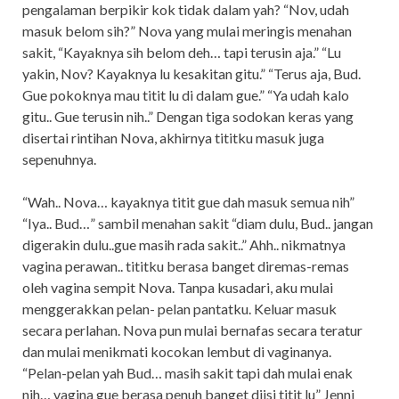
pengalaman berpikir kok tidak dalam yah? “Nov, udah
masuk belom sih?” Nova yang mulai meringis menahan
sakit, “Kayaknya sih belom deh… tapi terusin aja.” “Lu
yakin, Nov? Kayaknya lu kesakitan gitu.” “Terus aja, Bud.
Gue pokoknya mau titit lu di dalam gue.” “Ya udah kalo
gitu.. Gue terusin nih..” Dengan tiga sodokan keras yang
disertai rintihan Nova, akhirnya tititku masuk juga
sepenuhnya.
“Wah.. Nova… kayaknya titit gue dah masuk semua nih”
“Iya.. Bud…” sambil menahan sakit “diam dulu, Bud.. jangan
digerakin dulu..gue masih rada sakit..” Ahh.. nikmatnya
vagina perawan.. tititku berasa banget diremas-remas
oleh vagina sempit Nova. Tanpa kusadari, aku mulai
menggerakkan pelan- pelan pantatku. Keluar masuk
secara perlahan. Nova pun mulai bernafas secara teratur
dan mulai menikmati kocokan lembut di vaginanya.
“Pelan-pelan yah Bud… masih sakit tapi dah mulai enak
nih… vagina gue berasa penuh banget diisi titit lu” Jenni