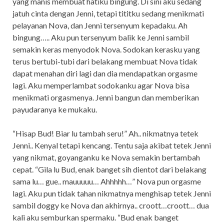
yang manis membuat hatiku bingung. Di sini aku sedang
jatuh cinta dengan Jenni, tetapi tititku sedang menikmati
pelayanan Nova, dan Jenni tersenyum kepadaku. Ah
bingung….. Aku pun tersenyum balik ke Jenni sambil
semakin keras menyodok Nova. Sodokan kerasku yang
terus bertubi-tubi dari belakang membuat Nova tidak
dapat menahan diri lagi dan dia mendapatkan orgasme
lagi. Aku memperlambat sodokanku agar Nova bisa
menikmati orgasmenya. Jenni bangun dan memberikan
payudaranya ke mukaku.
“Hisap Bud! Biar lu tambah seru!” Ah.. nikmatnya tetek
Jenni.. Kenyal tetapi kencang. Tentu saja akibat tetek Jenni
yang nikmat, goyanganku ke Nova semakin bertambah
cepat. “Gila lu Bud, enak banget sih dientot dari belakang
sama lu… gue.. mauuuuu… Ahhhhh…” Nova pun orgasme
lagi. Aku pun tidak tahan nikmatnya menghisap tetek Jenni
sambil doggy ke Nova dan akhirnya.. croott…croott… dua
kali aku semburkan spermaku. “Bud enak banget