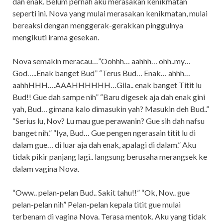
dan enak. Belum pernah aku merasakan kenikmatan
seperti ini. Nova yang mulai merasakan kenikmatan, mulai
bereaksi dengan menggerak-gerakkan pinggulnya
mengikuti irama gesekan.
Nova semakin meracau…”Oohhh… aahhh… ohh..my…
God…..Enak banget Bud” “Terus Bud… Enak… ahhh…
aahhHHH….AAAHHHHHH…Gila.. enak banget Titit lu
Bud!! Gue dah sampe nih” “Baru digesek aja dah enak gini
yah, Bud… gimana kalo dimasukin yah? Masukin deh Bud..”
“Serius lu, Nov? Lu mau gue perawanin? Gue sih dah nafsu
banget nih.” “Iya, Bud… Gue pengen ngerasain titit lu di
dalam gue… di luar aja dah enak, apalagi di dalam.” Aku
tidak pikir panjang lagi.. langsung berusaha merangsek ke
dalam vagina Nova.
“Oww.. pelan-pelan Bud.. Sakit tahu!!” “Ok, Nov.. gue
pelan-pelan nih” Pelan-pelan kepala titit gue mulai
terbenam di vagina Nova. Terasa mentok. Aku yang tidak