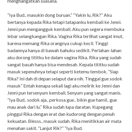
menghangatkan suasana.
“Iya Bud.. masukin dong buruan.” “Yakin lu, Rik?” Aku
bertanya kepada Rika tetapi tatapanku kembali ke Jenni.
Jenni pun mengangguk kembali. Aku pun segera membuka
lebar selangkangan Rika. Vagina Rika terlihat sangat imut,
karena memang Rika orangnya cukup kecil. Tinggi
badannya hanya di bawah bahuku sedikit. Perlahan-lahan
aku dorong tititku ke dalam vagina Rika. Rika yang sudah
sangat basah hanya bisa mendesah. Kepala tititku sudah
masuk sepenuhnya tetapi seperti ketemu tembok. “Siap
Rika? Ini dah di depan selaput dara nih. Tinggal gue sodok
masuk” Entah kenapa sekali lagi aku melirik ke Jenni dan
Jenni pun tersenyum kembali. Senyum yang sangat manis.
“Iya Bud.. sodok aja.. perkosa gue.. bikin gue hamil.. gue
mau anak dari lu.” Rika sudah lupa daratan. Kupegang
pinggul Rika dengan erat dan kudorong dengan penuh
kekuatan. Blesss.. masuk sudah. Rika menitikkan air mata
menahan sakit. “Lanjut Rik?” “Iya Bud.