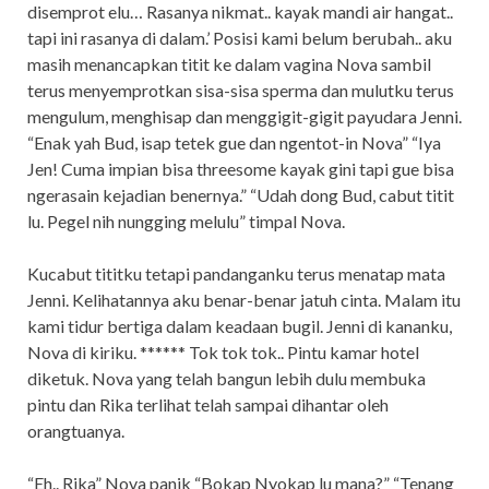
disemprot elu… Rasanya nikmat.. kayak mandi air hangat..
tapi ini rasanya di dalam.’ Posisi kami belum berubah.. aku
masih menancapkan titit ke dalam vagina Nova sambil
terus menyemprotkan sisa-sisa sperma dan mulutku terus
mengulum, menghisap dan menggigit-gigit payudara Jenni.
“Enak yah Bud, isap tetek gue dan ngentot-in Nova” “Iya
Jen! Cuma impian bisa threesome kayak gini tapi gue bisa
ngerasain kejadian benernya.” “Udah dong Bud, cabut titit
lu. Pegel nih nungging melulu” timpal Nova.
Kucabut tititku tetapi pandanganku terus menatap mata
Jenni. Kelihatannya aku benar-benar jatuh cinta. Malam itu
kami tidur bertiga dalam keadaan bugil. Jenni di kananku,
Nova di kiriku. ****** Tok tok tok.. Pintu kamar hotel
diketuk. Nova yang telah bangun lebih dulu membuka
pintu dan Rika terlihat telah sampai dihantar oleh
orangtuanya.
“Eh.. Rika” Nova panik “Bokap Nyokap lu mana?” “Tenang