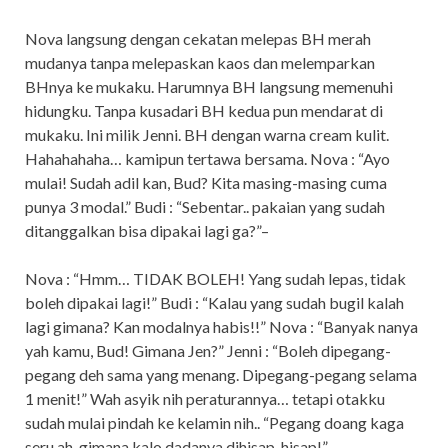
Nova langsung dengan cekatan melepas BH merah
mudanya tanpa melepaskan kaos dan melemparkan
BHnya ke mukaku. Harumnya BH langsung memenuhi
hidungku. Tanpa kusadari BH kedua pun mendarat di
mukaku. Ini milik Jenni. BH dengan warna cream kulit.
Hahahahaha… kamipun tertawa bersama. Nova : “Ayo
mulai! Sudah adil kan, Bud? Kita masing-masing cuma
punya 3 modal.” Budi : “Sebentar.. pakaian yang sudah
ditanggalkan bisa dipakai lagi ga?”–
Nova : “Hmm… TIDAK BOLEH! Yang sudah lepas, tidak
boleh dipakai lagi!” Budi : “Kalau yang sudah bugil kalah
lagi gimana? Kan modalnya habis!!” Nova : “Banyak nanya
yah kamu, Bud! Gimana Jen?” Jenni : “Boleh dipegang-
pegang deh sama yang menang. Dipegang-pegang selama
1 menit!” Wah asyik nih peraturannya… tetapi otakku
sudah mulai pindah ke kelamin nih.. “Pegang doang kaga
seru ah, gimana kalo dadanya dihisap-hisap!”