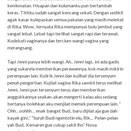
kenikmatan. Hisapan dan kulumanku pun bertambah
keras. Tititku sudah sangat kencang sekali. Dengan sedikit
agak kasar kulepaskan semua pakaian yang masih melekat
di Rika. Wow.. ternyata Rika mempunyai bulu jembut yang
sangat lebat. Lebat tapi terlihat sangat rapi dan terawat.
Kudekati vaginanya dan tercium wangi vagina yang
merangsang.
Tapi Jenni punya lebih wangi. Ah.. Jenni lagi.. ini ada gadis
yang sukarela memberikan perawannya, kok masih mikirin
perempuan lain. Kulirik Jenni dan kulihat dia tersenyum
penuh pengertian. Kujilat vagina Rika sambil terus melihat
Jenni. Jenni pun tersenyum terus dan memberikan
anggukkannya seakan-akan mengerti kalau aku sedang
bertanya bolehkan aku menjilat memek perempuan lain. “
Ohh…oohhh… enak banget Bud.. baru dijilat aja gue dah
kayak gini..” “Suruh Budi ngentotin elu, Rik… Pelan-pelan
yah Bud.. Kemaren gue cukup sakit lho” Nova