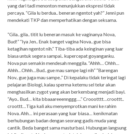
yang dari tadi menonton menunjukkan ekspresi tidak
percaya. “Gila lu berdua.. beneran ngentot yah?” Jenni pun
mendekati TKP dan memperhatikan dengan seksama.
“Gila.. gila.. titit lu beneran masuk ke vaginanya Nova,
Bud!” “Iya Jen.. Enak banget vagina Nova.. gue bisa
ketagihan ngentot nih.” Tiba-tiba ada keinginan yang luar
biasa untuk segera sampai.. kupercepat goyanganku.
Nova pun semakin mendesah menggila. “Ahhh… Ohhh…
Ahhh…Ohhh…Bud.. gue mau sampe lagi nih” “Barengan
Nov.. gue juga mau sampe..” Di kepalaku tidak teringat lagi
pelajaran Biologi, kalau sperma ketemu sel telur akan
menghasilkan zygot yang akan berkembang menjadi bayi.
“Ayo.. Bud… kita bbaaareeennggg….” Croootttt…croottt..
croottt…Tiga kali aku menyemprotkan mani ke rahim
Nova. Ahh… ini perasaan yang luar biasa… kenikmatan
berhubungan badan dengan seorang gadis muda yang
cantik. Beda banget sama masturbasi. Hubungan langsung