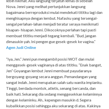
lebih nikmat. Aku langsung terjatuh lemas di sebelah
Nova. Jenni yang melihat pertunjukkan langsung
bagaimana berreproduksi mulai mendekati tititku lagi dan
menghisapnya dengan lembut. Nafasku yang tersengal-
sengal perlahan-lahan menjadi teratur seraya menikmati
hisapan- hisapan Jenni. Dikocoknya perlahan tapi pasti
membuat tititku menjadi tegang kembali. “Bud, jangan
dimasukin yah. Ini pengen gue gesek-gesek ke vagina.”
Agen Judi Online
“Iya, Jen.” Jenni pun mengambil posisi WOT dan mulai
menggesek-gesek vaginanya di atas tititku. “Enak banget,
Jen” Goyangan lembut Jenni membuat payudaranya
bergoyang-goyang secara anggun. Pemandangan yang
sangat indah. Jenni merupakan salah satu wanita impianku.
Tinggi, berdada montok, atletis, senang bercanda, dan
baik hati. Sekarang dia sedang menggesekkan kelaminnya
dengan kelaminku. Ah.. kepengen masukin d. Segera
kubalikkan posisi sehingga aku sekarang di atas. Kakinya