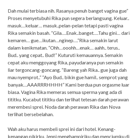
Dah mulai terbiasa nih. Rasanya penuh banget vagina gue”
Proses menyetubuhi Rika pun segera berlangsung. Keluar..
masuk…keluar… masuk..pelan-pelan tetapi pasti vagina
Rika semakin basah. “Gila….Enak..banget….Tahu gini… dari
kemaren… gue…ikutan…nginep….”Rika semakin larut
dalam kenikmatan. “Ohh…ooohh…enak… aahh.. terus..
Bud.. yang cepat.. Bud!” Kuturuti kemauannya. Semakin
cepat aku menggoyang Rika, payudaranya pun semakin
liar tergoncang-goncang. “Bareng yah Rika.. gue juga dah
mau nyemprot..” “Ayo Bud.. bikin gue hamil.. semprot yang
banyak…AAARRRHHHH” Kami berdua pun orgasme luar
biasa. Vagina Rika memeras semua sperma yang ada di
tititku. Kucabut tititku dan terlihat tetesan darah perawan
merembesi sprei. Noda darah perawan Rika dan Nova
terlihat bersebelahan.
Wah aku harus membeli sprei ini dari hotel. Kenang-
kenangan pikirku. Jenni menghampiriku dan menciumku di