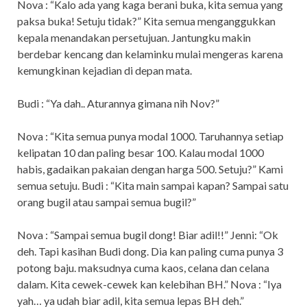
Nova : “Kalo ada yang kaga berani buka, kita semua yang
paksa buka! Setuju tidak?” Kita semua menganggukkan
kepala menandakan persetujuan. Jantungku makin
berdebar kencang dan kelaminku mulai mengeras karena
kemungkinan kejadian di depan mata.
Budi : “Ya dah.. Aturannya gimana nih Nov?”
Nova : “Kita semua punya modal 1000. Taruhannya setiap
kelipatan 10 dan paling besar 100. Kalau modal 1000
habis, gadaikan pakaian dengan harga 500. Setuju?” Kami
semua setuju. Budi : “Kita main sampai kapan? Sampai satu
orang bugil atau sampai semua bugil?”
Nova : “Sampai semua bugil dong! Biar adil!!” Jenni: “Ok
deh. Tapi kasihan Budi dong. Dia kan paling cuma punya 3
potong baju. maksudnya cuma kaos, celana dan celana
dalam. Kita cewek-cewek kan kelebihan BH.” Nova : “Iya
yah… ya udah biar adil, kita semua lepas BH deh.”