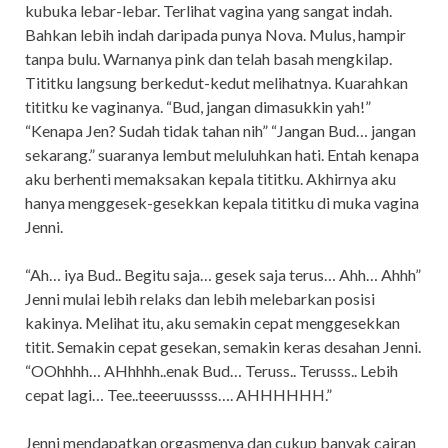
kubuka lebar-lebar. Terlihat vagina yang sangat indah.
Bahkan lebih indah daripada punya Nova. Mulus, hampir
tanpa bulu. Warnanya pink dan telah basah mengkilap.
Tititku langsung berkedut-kedut melihatnya. Kuarahkan
tititku ke vaginanya. “Bud, jangan dimasukkin yah!”
“Kenapa Jen? Sudah tidak tahan nih” “Jangan Bud… jangan
sekarang.” suaranya lembut meluluhkan hati. Entah kenapa
aku berhenti memaksakan kepala tititku. Akhirnya aku
hanya menggesek-gesekkan kepala tititku di muka vagina
Jenni.
“Ah… iya Bud.. Begitu saja… gesek saja terus… Ahh… Ahhh”
Jenni mulai lebih relaks dan lebih melebarkan posisi
kakinya. Melihat itu, aku semakin cepat menggesekkan
titit. Semakin cepat gesekan, semakin keras desahan Jenni.
“OOhhhh… AHhhhh..enak Bud… Teruss.. Terusss.. Lebih
cepat lagi… Tee..teeeruussss…. AHHHHHH.”
Jenni mendapatkan orgasmenya dan cukup banyak cairan