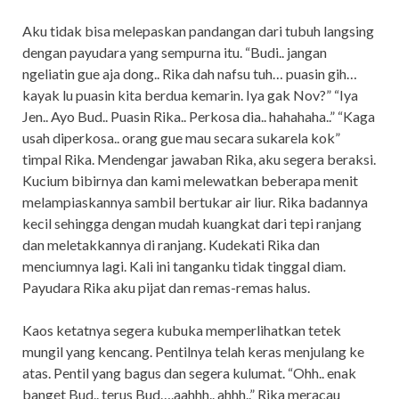
Aku tidak bisa melepaskan pandangan dari tubuh langsing
dengan payudara yang sempurna itu. “Budi.. jangan
ngeliatin gue aja dong.. Rika dah nafsu tuh… puasin gih…
kayak lu puasin kita berdua kemarin. Iya gak Nov?” “Iya
Jen.. Ayo Bud.. Puasin Rika.. Perkosa dia.. hahahaha..” “Kaga
usah diperkosa.. orang gue mau secara sukarela kok”
timpal Rika. Mendengar jawaban Rika, aku segera beraksi.
Kucium bibirnya dan kami melewatkan beberapa menit
melampiaskannya sambil bertukar air liur. Rika badannya
kecil sehingga dengan mudah kuangkat dari tepi ranjang
dan meletakkannya di ranjang. Kudekati Rika dan
menciumnya lagi. Kali ini tanganku tidak tinggal diam.
Payudara Rika aku pijat dan remas-remas halus.
Kaos ketatnya segera kubuka memperlihatkan tetek
mungil yang kencang. Pentilnya telah keras menjulang ke
atas. Pentil yang bagus dan segera kulumat. “Ohh.. enak
banget Bud.. terus Bud….aahhh.. ahhh..” Rika meracau