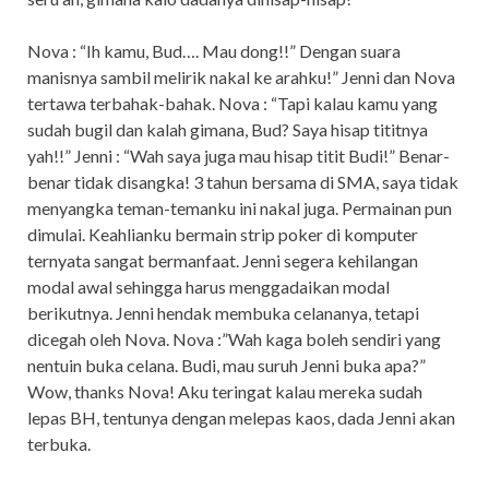
Nova : “Ih kamu, Bud…. Mau dong!!” Dengan suara
manisnya sambil melirik nakal ke arahku!” Jenni dan Nova
tertawa terbahak-bahak. Nova : “Tapi kalau kamu yang
sudah bugil dan kalah gimana, Bud? Saya hisap tititnya
yah!!” Jenni : “Wah saya juga mau hisap titit Budi!” Benar-
benar tidak disangka! 3 tahun bersama di SMA, saya tidak
menyangka teman-temanku ini nakal juga. Permainan pun
dimulai. Keahlianku bermain strip poker di komputer
ternyata sangat bermanfaat. Jenni segera kehilangan
modal awal sehingga harus menggadaikan modal
berikutnya. Jenni hendak membuka celananya, tetapi
dicegah oleh Nova. Nova :”Wah kaga boleh sendiri yang
nentuin buka celana. Budi, mau suruh Jenni buka apa?”
Wow, thanks Nova! Aku teringat kalau mereka sudah
lepas BH, tentunya dengan melepas kaos, dada Jenni akan
terbuka.