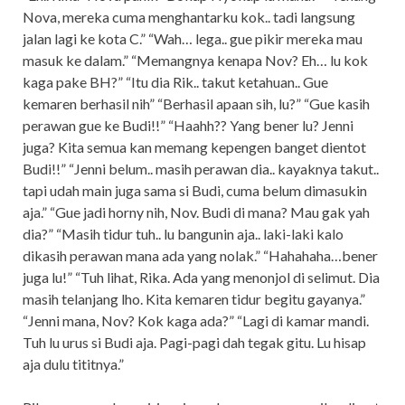
Nova, mereka cuma menghantarku kok.. tadi langsung
jalan lagi ke kota C.” “Wah… lega.. gue pikir mereka mau
masuk ke dalam.” “Memangnya kenapa Nov? Eh… lu kok
kaga pake BH?” “Itu dia Rik.. takut ketahuan.. Gue
kemaren berhasil nih” “Berhasil apaan sih, lu?” “Gue kasih
perawan gue ke Budi!!” “Haahh?? Yang bener lu? Jenni
juga? Kita semua kan memang kepengen banget dientot
Budi!!” “Jenni belum.. masih perawan dia.. kayaknya takut..
tapi udah main juga sama si Budi, cuma belum dimasukin
aja.” “Gue jadi horny nih, Nov. Budi di mana? Mau gak yah
dia?” “Masih tidur tuh.. lu bangunin aja.. laki-laki kalo
dikasih perawan mana ada yang nolak.” “Hahahaha…bener
juga lu!” “Tuh lihat, Rika. Ada yang menonjol di selimut. Dia
masih telanjang lho. Kita kemaren tidur begitu gayanya.”
“Jenni mana, Nov? Kok kaga ada?” “Lagi di kamar mandi.
Tuh lu urus si Budi aja. Pagi-pagi dah tegak gitu. Lu hisap
aja dulu tititnya.”