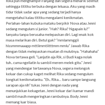
Rika pun menghampiri ranjang dan segera menarik selimut
sehingga tititku terbuka dengan leluasa. Aku yang masih
tidur tidak sadar apa yang sedang terjadi hanya
mengetahui kalau tititku mengalami kenikmatan.
Perlahan-lahan kubuka mataku berpikir Nova atau Jenni
sedang mengulum si junior. “Hah? Rika? Ngapain lu?”
tanyaku tanpa berusaha melepaskan diri. Lagi enak kok
masa melarikan diri. Betul gak? “mmlammggii
hissmmmaaapp mttiimmtiitttmm mmlu” Jawab Rika
dengan tidak melepaskan muatan di mulutnya. “Hahahaha”
Nova tertawa geli. “Lanjutin aja Rik, si Budi kaga nolak
tuh.. cuma ngeliatin lu sambil merem melek gitu.” Jenni
yang mendengar tertawanya Nova, segera melongok
keluar dan cukup kaget melihat Rika sedang mengulum
tongkat kenikmatanku. “Eh.. Rika… baru sampe langsung
sarapan aja nih” tukas Jenni dengan nada yang
menunjukkan kekagetan. Jenni keluar dari kamar mandi
sambil masih mengeringkan rambutnya. Body Jenni
memang luar biasa.