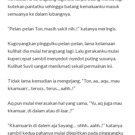
kutekan pantatku sehingga batang kemaluanku masuk
semuanya ke dalam lubangnya.
“Pelan-pelan Ton, masih sakit nih..!” katanya meringis.
Kugoyangkan pinggulku pelan-pelan, lama kelamaan
kulihat dia mulai terangsang lagi. Lalu gerakanku mulai
kupercepat sambil menyedot-nyedot puting susunya.
Kulihat Suvii sangat menikmati sekali permainan ini.
Tidak lama kemudian ia mengejang, “Ton, aa.. aqu.. mau
kkamuarr.., teruss.. terus.., aahh..!”
Aq pun mulai merasakan hal yang sama, “Yu, aq juga mau
kkamuar, di dalam atau di luar..?”
“Kkamuarin di dalem aja Sayang… ohhh.. aahh..!” katanya
sambil kedua pahanya mulai dijepitkan pada pinggangku