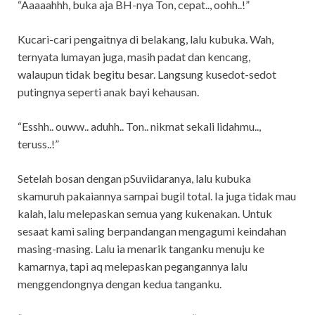
“Aaaaahhh, buka aja BH-nya Ton, cepat.., oohh..!”
Kucari-cari pengaitnya di belakang, lalu kubuka. Wah,
ternyata lumayan juga, masih padat dan kencang,
walaupun tidak begitu besar. Langsung kusedot-sedot
putingnya seperti anak bayi kehausan.
“Esshh.. ouww.. aduhh.. Ton.. nikmat sekali lidahmu..,
teruss..!”
Setelah bosan dengan pSuviidaranya, lalu kubuka
skamuruh pakaiannya sampai bugil total. Ia juga tidak mau
kalah, lalu melepaskan semua yang kukenakan. Untuk
sesaat kami saling berpandangan mengagumi keindahan
masing-masing. Lalu ia menarik tanganku menuju ke
kamarnya, tapi aq melepaskan pegangannya lalu
menggendongnya dengan kedua tanganku.