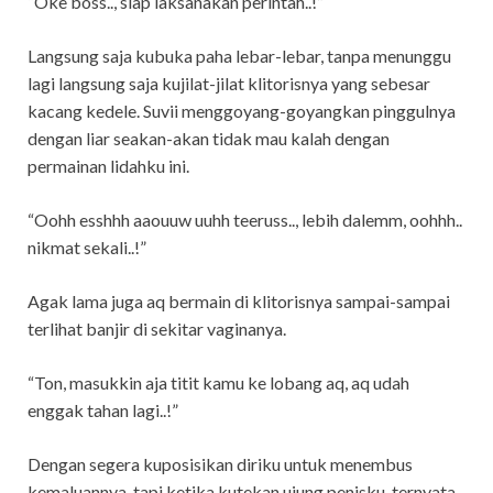
“Oke boss.., siap laksanakan perintah..!”
Langsung saja kubuka paha lebar-lebar, tanpa menunggu
lagi langsung saja kujilat-jilat klitorisnya yang sebesar
kacang kedele. Suvii menggoyang-goyangkan pinggulnya
dengan liar seakan-akan tidak mau kalah dengan
permainan lidahku ini.
“Oohh esshhh aaouuw uuhh teeruss.., lebih dalemm, oohhh..
nikmat sekali..!”
Agak lama juga aq bermain di klitorisnya sampai-sampai
terlihat banjir di sekitar vaginanya.
“Ton, masukkin aja titit kamu ke lobang aq, aq udah
enggak tahan lagi..!”
Dengan segera kuposisikan diriku untuk menembus
kemaluannya, tapi ketika kutekan ujung penisku, ternyata