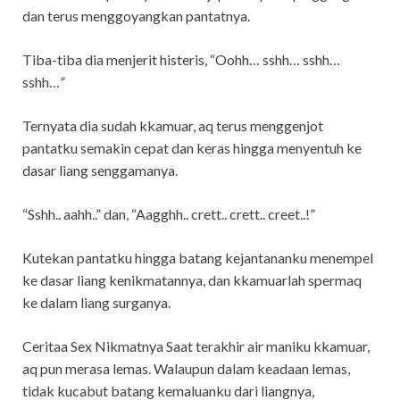
dan terus menggoyangkan pantatnya.
Tiba-tiba dia menjerit histeris, “Oohh… sshh… sshh…
sshh…”
Ternyata dia sudah kkamuar, aq terus menggenjot
pantatku semakin cepat dan keras hingga menyentuh ke
dasar liang senggamanya.
“Sshh.. aahh..” dan, “Aagghh.. crett.. crett.. creet..!”
Kutekan pantatku hingga batang kejantananku menempel
ke dasar liang kenikmatannya, dan kkamuarlah spermaq
ke dalam liang surganya.
Ceritaa Sex Nikmatnya Saat terakhir air maniku kkamuar,
aq pun merasa lemas. Walaupun dalam keadaan lemas,
tidak kucabut batang kemaluanku dari liangnya,