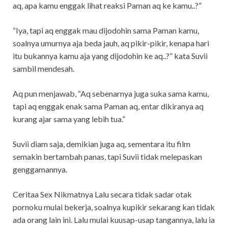
aq, apa kamu enggak lihat reaksi Paman aq ke kamu..?”
“Iya, tapi aq enggak mau dijodohin sama Paman kamu,
soalnya umurnya aja beda jauh, aq pikir-pikir, kenapa hari
itu bukannya kamu aja yang dijodohin ke aq..?” kata Suvii
sambil mendesah.
Aq pun menjawab, “Aq sebenarnya juga suka sama kamu,
tapi aq enggak enak sama Paman aq, entar dikiranya aq
kurang ajar sama yang lebih tua.”
Suvii diam saja, demikian juga aq, sementara itu film
semakin bertambah panas, tapi Suvii tidak melepaskan
genggamannya.
Ceritaa Sex Nikmatnya Lalu secara tidak sadar otak
pornoku mulai bekerja, soalnya kupikir sekarang kan tidak
ada orang lain ini. Lalu mulai kuusap-usap tangannya, lalu ia