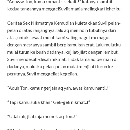
“Aouww Ton, kamu romantis sekali..!” katanya sambil
kedua tangannya menggelSuviit manja melingkari leherku.
Ceritaa Sex Nikmatnya Kemudian kuletakkan Suvii pelan-
pelan di atas ranjangnya, lalu aq menindih tubuhnya dari
atas, untuk sesaat mulut kami saling pagut memagut
dengan mesranya sambil berpkamukan erat. Lalu mulutku
mulai turun ke buah dadanya, kujilat-jilat dengan lembut,
Suvii mendesah-desah nikmat. Tidak lama aq bermain di
dadanya, mulutku pelan-pelan mulai menjilati turun ke
perutnya, Suvii menggeliat kegelian.
“Aduh Ton, kamu ngerjain aq yah, awas kamu nanti..!”
“Tapi kamu suka khan? Geli-geli nikmat..!”
“Udah ah, jilati aja memek aq Ton..!”