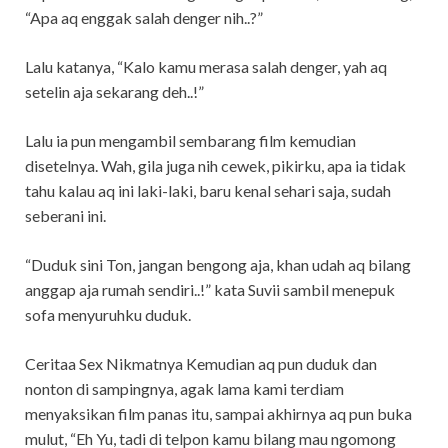
“Apa aq enggak salah denger nih..?”
Lalu katanya, “Kalo kamu merasa salah denger, yah aq
setelin aja sekarang deh..!”
Lalu ia pun mengambil sembarang film kemudian
disetelnya. Wah, gila juga nih cewek, pikirku, apa ia tidak
tahu kalau aq ini laki-laki, baru kenal sehari saja, sudah
seberani ini.
“Duduk sini Ton, jangan bengong aja, khan udah aq bilang
anggap aja rumah sendiri..!” kata Suvii sambil menepuk
sofa menyuruhku duduk.
Ceritaa Sex Nikmatnya Kemudian aq pun duduk dan
nonton di sampingnya, agak lama kami terdiam
menyaksikan film panas itu, sampai akhirnya aq pun buka
mulut, “Eh Yu, tadi di telpon kamu bilang mau ngomong