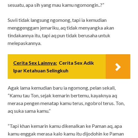
sesuatu, apa sih yang mau kamu ngomongin..?”
Suvii tidak langsung ngomong, tapi ia kemudian
menggenggam jemariku, aq tidak menyangka akan
tindakannya itu, tapi aq pun tidak berusaha untuk
melepaskannya.
Cerita Sex Lainnya:
Cerita Sex Adik
Ipar Ketahuan Selingkuh
Agak lama kemudian baru ia ngomong, pelan sekali,
“Kamu tau Ton, sejak kemarin bertemu, kayaknya aq
merasa pengen menatap kamu terus, ngobrol terus. Ton,
aq suka sama kamu.”
“Tapi khan kemarin kamu dikenalkan ke Paman aq, apa
kamu enggak merasa kalo kamu itu dijodohin ke Paman