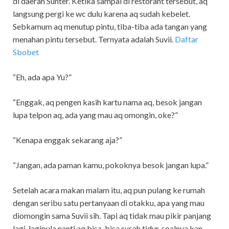
di daerah Sunter. Ketika sampai di restorant tersebut, aq
langsung pergi ke wc dulu karena aq sudah kebelet.
Sebkamum aq menutup pintu, tiba-tiba ada tangan yang
menahan pintu tersebut. Ternyata adalah Suvii.
Daftar
Sbobet
“Eh, ada apa Yu?”
“Enggak, aq pengen kasih kartu nama aq, besok jangan
lupa telpon aq, ada yang mau aq omongin, oke?”
“Kenapa enggak sekarang aja?”
“Jangan, ada paman kamu, pokoknya besok jangan lupa.”
Setelah acara makan malam itu, aq pun pulang ke rumah
dengan seribu satu pertanyaan di otakku, apa yang mau
diomongin sama Suvii sih. Tapi aq tidak mau pikir panjang
lagi, lagipula nanti aq bisa-bisa susah tidur, soalnya kan