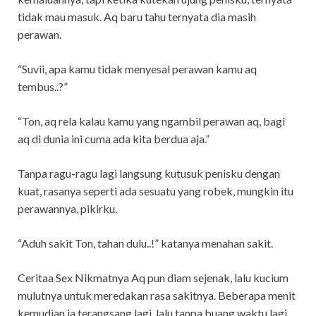
tidak mau masuk. Aq baru tahu ternyata dia masih
perawan.
“Suvii, apa kamu tidak menyesal perawan kamu aq
tembus..?”
“Ton, aq rela kalau kamu yang ngambil perawan aq, bagi
aq di dunia ini cuma ada kita berdua aja.”
Tanpa ragu-ragu lagi langsung kutusuk penisku dengan
kuat, rasanya seperti ada sesuatu yang robek, mungkin itu
perawannya, pikirku.
“Aduh sakit Ton, tahan dulu..!” katanya menahan sakit.
Ceritaa Sex Nikmatnya Aq pun diam sejenak, lalu kucium
mulutnya untuk meredakan rasa sakitnya. Beberapa menit
kemudian ia terangsang lagi, lalu tanpa buang waktu lagi