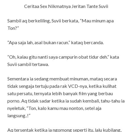
Ceritaa Sex Nikmatnya Jeritan Tante Suvii
Sambil aq berkeliling, Suvii berkata, “Mau minum apa
Ton?”
“Apa saja lah, asal bukan racun.” kataq bercanda.
“Oh, kalau gitu nanti saya campurin obat tidur deh.” kata
Suvii sambil tertawa.
Sementara ia sedang membuat minuman, mataq secara
tidak sengaja tertuju pada rak VCD-nya, ketika kulihat
satu persatu, ternyata lebih banyak film yang berbau
porno. Aq tidak sadar ketika ia sudah kembali, tahu-tahu ia
nyeletuk, “Ton, kalo kamu mau nonton, setel aja
langsung..!”
Aq tersentak ketika ia ngomong seperti itu, lalu kubilang,