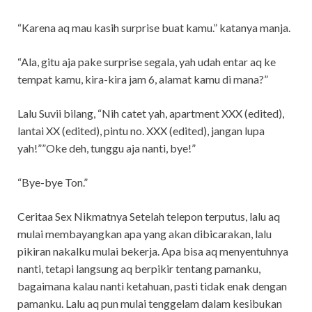
“Karena aq mau kasih surprise buat kamu.” katanya manja.
“Ala, gitu aja pake surprise segala, yah udah entar aq ke
tempat kamu, kira-kira jam 6, alamat kamu di mana?”
Lalu Suvii bilang, “Nih catet yah, apartment XXX (edited),
lantai XX (edited), pintu no. XXX (edited), jangan lupa
yah!””Oke deh, tunggu aja nanti, bye!”
“Bye-bye Ton.”
Ceritaa Sex Nikmatnya Setelah telepon terputus, lalu aq
mulai membayangkan apa yang akan dibicarakan, lalu
pikiran nakalku mulai bekerja. Apa bisa aq menyentuhnya
nanti, tetapi langsung aq berpikir tentang pamanku,
bagaimana kalau nanti ketahuan, pasti tidak enak dengan
pamanku. Lalu aq pun mulai tenggelam dalam kesibukan