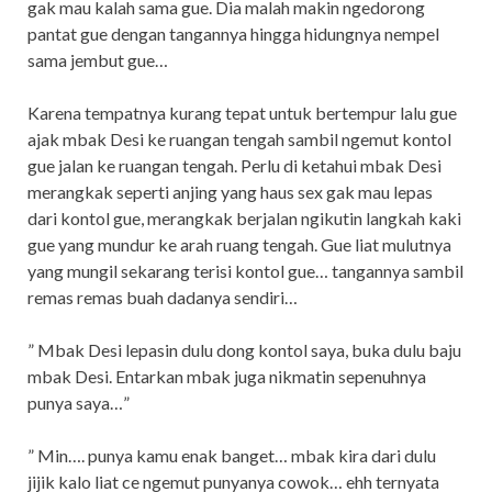
gak mau kalah sama gue. Dia malah makin ngedorong
pantat gue dengan tangannya hingga hidungnya nempel
sama jembut gue…
Karena tempatnya kurang tepat untuk bertempur lalu gue
ajak mbak Desi ke ruangan tengah sambil ngemut kontol
gue jalan ke ruangan tengah. Perlu di ketahui mbak Desi
merangkak seperti anjing yang haus sex gak mau lepas
dari kontol gue, merangkak berjalan ngikutin langkah kaki
gue yang mundur ke arah ruang tengah. Gue liat mulutnya
yang mungil sekarang terisi kontol gue… tangannya sambil
remas remas buah dadanya sendiri…
” Mbak Desi lepasin dulu dong kontol saya, buka dulu baju
mbak Desi. Entarkan mbak juga nikmatin sepenuhnya
punya saya…”
” Min…. punya kamu enak banget… mbak kira dari dulu
jijik kalo liat ce ngemut punyanya cowok… ehh ternyata