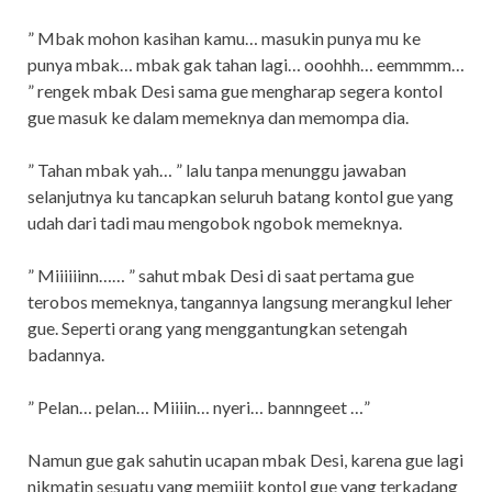
” Mbak mohon kasihan kamu… masukin punya mu ke
punya mbak… mbak gak tahan lagi… ooohhh… eemmmm…
” rengek mbak Desi sama gue mengharap segera kontol
gue masuk ke dalam memeknya dan memompa dia.
” Tahan mbak yah… ” lalu tanpa menunggu jawaban
selanjutnya ku tancapkan seluruh batang kontol gue yang
udah dari tadi mau mengobok ngobok memeknya.
” Miiiiiinn…… ” sahut mbak Desi di saat pertama gue
terobos memeknya, tangannya langsung merangkul leher
gue. Seperti orang yang menggantungkan setengah
badannya.
” Pelan… pelan… Miiiin… nyeri… bannngeet …”
Namun gue gak sahutin ucapan mbak Desi, karena gue lagi
nikmatin sesuatu yang memijit kontol gue yang terkadang