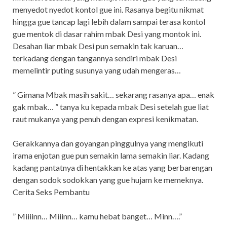
menyedot nyedot kontol gue ini. Rasanya begitu nikmat
hingga gue tancap lagi lebih dalam sampai terasa kontol
gue mentok di dasar rahim mbak Desi yang montok ini.
Desahan liar mbak Desi pun semakin tak karuan…
terkadang dengan tangannya sendiri mbak Desi
memelintir puting susunya yang udah mengeras…
” Gimana Mbak masih sakit… sekarang rasanya apa… enak
gak mbak… ” tanya ku kepada mbak Desi setelah gue liat
raut mukanya yang penuh dengan expresi kenikmatan.
Gerakkannya dan goyangan pinggulnya yang mengikuti
irama enjotan gue pun semakin lama semakin liar. Kadang
kadang pantatnya di hentakkan ke atas yang berbarengan
dengan sodok sodokkan yang gue hujam ke memeknya.
Cerita Seks Pembantu
” Miiiinn… Miiinn… kamu hebat banget… Minn….”