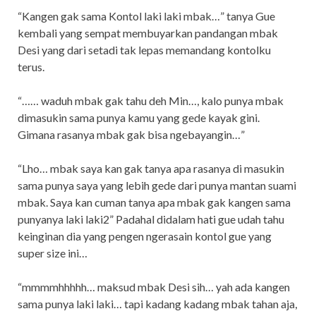
“Kangen gak sama Kontol laki laki mbak…” tanya Gue
kembali yang sempat membuyarkan pandangan mbak
Desi yang dari setadi tak lepas memandang kontolku
terus.
“…… waduh mbak gak tahu deh Min…, kalo punya mbak
dimasukin sama punya kamu yang gede kayak gini.
Gimana rasanya mbak gak bisa ngebayangin…”
“Lho… mbak saya kan gak tanya apa rasanya di masukin
sama punya saya yang lebih gede dari punya mantan suami
mbak. Saya kan cuman tanya apa mbak gak kangen sama
punyanya laki laki2” Padahal didalam hati gue udah tahu
keinginan dia yang pengen ngerasain kontol gue yang
super size ini…
“mmmmhhhhh… maksud mbak Desi sih… yah ada kangen
sama punya laki laki… tapi kadang kadang mbak tahan aja,