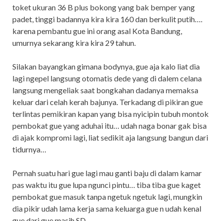
toket ukuran 36 B plus bokong yang bak bemper yang
padet, tinggi badannya kira kira 160 dan berkulit putih….
karena pembantu gue ini orang asal Kota Bandung,
umurnya sekarang kira kira 29 tahun.
Silakan bayangkan gimana bodynya, gue aja kalo liat dia
lagi ngepel langsung otomatis dede yang di dalem celana
langsung mengeliak saat bongkahan dadanya memaksa
keluar dari celah kerah bajunya. Terkadang di pikiran gue
terlintas pemikiran kapan yang bisa nyicipin tubuh montok
pembokat gue yang aduhai itu… udah naga bonar gak bisa
di ajak kompromi lagi, liat sedikit aja langsung bangun dari
tidurnya…
Pernah suatu hari gue lagi mau ganti baju di dalam kamar
pas waktu itu gue lupa ngunci pintu… tiba tiba gue kaget
pembokat gue masuk tanpa ngetuk ngetuk lagi, mungkin
dia pikir udah lama kerja sama keluarga gue n udah kenal
gue dari gue masih SD…