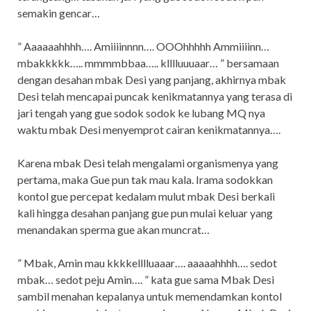
semakin gencar…
” Aaaaaahhhh…. Amiiiinnnn…. OOOhhhhh Ammiiiinn…
mbakkkkk….. mmmmbbaa….. klllluuuaar… ” bersamaan
dengan desahan mbak Desi yang panjang, akhirnya mbak
Desi telah mencapai puncak kenikmatannya yang terasa di
jari tengah yang gue sodok sodok ke lubang MQ nya
waktu mbak Desi menyemprot cairan kenikmatannya….
Karena mbak Desi telah mengalami organismenya yang
pertama, maka Gue pun tak mau kala. Irama sodokkan
kontol gue percepat kedalam mulut mbak Desi berkali
kali hingga desahan panjang gue pun mulai keluar yang
menandakan sperma gue akan muncrat…
” Mbak, Amin mau kkkkelllluaaar…. aaaaahhhh…. sedot
mbak… sedot peju Amin…. ” kata gue sama Mbak Desi
sambil menahan kepalanya untuk memendamkan kontol