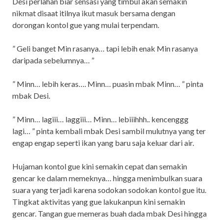
Desi perlahan biar sensasi yang timbul akan semakin
nikmat disaat itilnya ikut masuk bersama dengan
dorongan kontol gue yang mulai terpendam.
” Geli banget Min rasanya… tapi lebih enak Min rasanya
daripada sebelumnya… ”
” Minn… lebih keras…. Minn… puasin mbak Minn… ” pinta
mbak Desi.
” Minn… lagiii… laggiii… Minn… lebiiihhh.. kencenggg
lagi… ” pinta kembali mbak Desi sambil mulutnya yang ter
engap engap seperti ikan yang baru saja keluar dari air.
Hujaman kontol gue kini semakin cepat dan semakin
gencar ke dalam memeknya… hingga menimbulkan suara
suara yang terjadi karena sodokan sodokan kontol gue itu.
Tingkat aktivitas yang gue lakukanpun kini semakin
gencar. Tangan gue memeras buah dada mbak Desi hingga