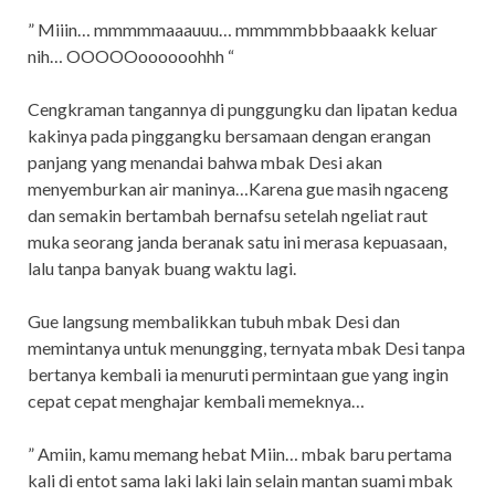
” Miiin… mmmmmaaauuu… mmmmmbbbaaakk keluar
nih… OOOOOoooooohhh “
Cengkraman tangannya di punggungku dan lipatan kedua
kakinya pada pinggangku bersamaan dengan erangan
panjang yang menandai bahwa mbak Desi akan
menyemburkan air maninya…Karena gue masih ngaceng
dan semakin bertambah bernafsu setelah ngeliat raut
muka seorang janda beranak satu ini merasa kepuasaan,
lalu tanpa banyak buang waktu lagi.
Gue langsung membalikkan tubuh mbak Desi dan
memintanya untuk menungging, ternyata mbak Desi tanpa
bertanya kembali ia menuruti permintaan gue yang ingin
cepat cepat menghajar kembali memeknya…
” Amiin, kamu memang hebat Miin… mbak baru pertama
kali di entot sama laki laki lain selain mantan suami mbak