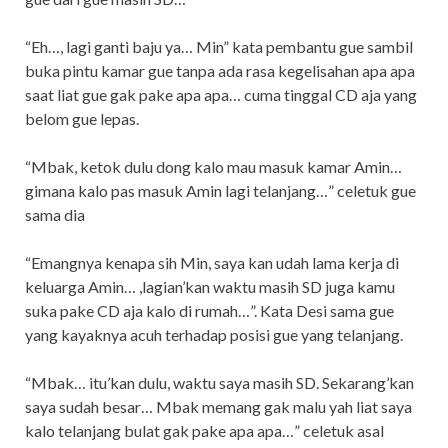
“Eh…, lagi ganti baju ya… Min” kata pembantu gue sambil
buka pintu kamar gue tanpa ada rasa kegelisahan apa apa
saat liat gue gak pake apa apa… cuma tinggal CD aja yang
belom gue lepas.
“Mbak, ketok dulu dong kalo mau masuk kamar Amin…
gimana kalo pas masuk Amin lagi telanjang…” celetuk gue
sama dia
“Emangnya kenapa sih Min, saya kan udah lama kerja di
keluarga Amin… ,lagian’kan waktu masih SD juga kamu
suka pake CD aja kalo di rumah…”. Kata Desi sama gue
yang kayaknya acuh terhadap posisi gue yang telanjang.
“Mbak… itu’kan dulu, waktu saya masih SD. Sekarang’kan
saya sudah besar… Mbak memang gak malu yah liat saya
kalo telanjang bulat gak pake apa apa…” celetuk asal