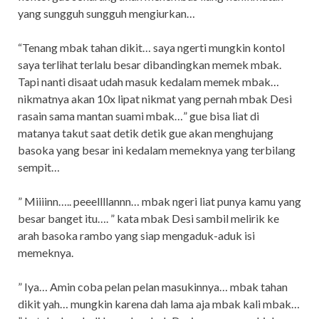
yang sungguh sungguh mengiurkan…
“Tenang mbak tahan dikit… saya ngerti mungkin kontol
saya terlihat terlalu besar dibandingkan memek mbak.
Tapi nanti disaat udah masuk kedalam memek mbak…
nikmatnya akan 10x lipat nikmat yang pernah mbak Desi
rasain sama mantan suami mbak…” gue bisa liat di
matanya takut saat detik detik gue akan menghujang
basoka yang besar ini kedalam memeknya yang terbilang
sempit…
” Miiiinn….. peeellllannn… mbak ngeri liat punya kamu yang
besar banget itu…. ” kata mbak Desi sambil melirik ke
arah basoka rambo yang siap mengaduk-aduk isi
memeknya.
” Iya… Amin coba pelan pelan masukinnya… mbak tahan
dikit yah… mungkin karena dah lama aja mbak kali mbak…