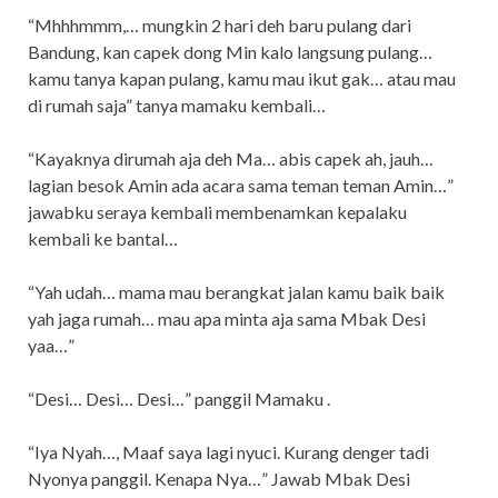
“Mhhhmmm,… mungkin 2 hari deh baru pulang dari
Bandung, kan capek dong Min kalo langsung pulang…
kamu tanya kapan pulang, kamu mau ikut gak… atau mau
di rumah saja” tanya mamaku kembali…
“Kayaknya dirumah aja deh Ma… abis capek ah, jauh…
lagian besok Amin ada acara sama teman teman Amin…”
jawabku seraya kembali membenamkan kepalaku
kembali ke bantal…
“Yah udah… mama mau berangkat jalan kamu baik baik
yah jaga rumah… mau apa minta aja sama Mbak Desi
yaa…”
“Desi… Desi… Desi…” panggil Mamaku .
“Iya Nyah…, Maaf saya lagi nyuci. Kurang denger tadi
Nyonya panggil. Kenapa Nya…” Jawab Mbak Desi