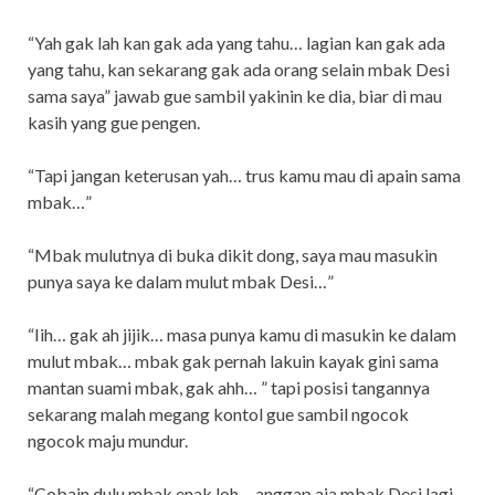
“Yah gak lah kan gak ada yang tahu… lagian kan gak ada
yang tahu, kan sekarang gak ada orang selain mbak Desi
sama saya” jawab gue sambil yakinin ke dia, biar di mau
kasih yang gue pengen.
“Tapi jangan keterusan yah… trus kamu mau di apain sama
mbak…”
“Mbak mulutnya di buka dikit dong, saya mau masukin
punya saya ke dalam mulut mbak Desi…”
“Iih… gak ah jijik… masa punya kamu di masukin ke dalam
mulut mbak… mbak gak pernah lakuin kayak gini sama
mantan suami mbak, gak ahh… ” tapi posisi tangannya
sekarang malah megang kontol gue sambil ngocok
ngocok maju mundur.
“Cobain dulu mbak enak loh… anggap aja mbak Desi lagi