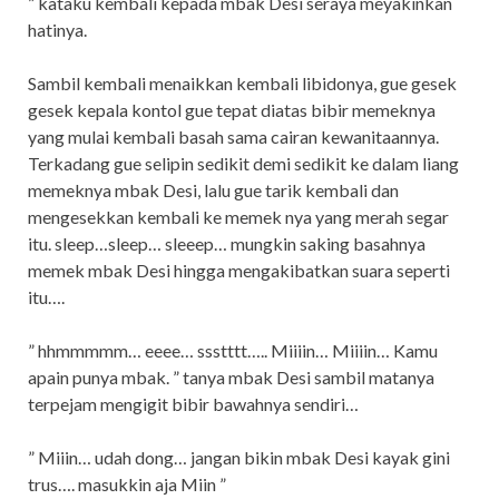
” kataku kembali kepada mbak Desi seraya meyakinkan
hatinya.
Sambil kembali menaikkan kembali libidonya, gue gesek
gesek kepala kontol gue tepat diatas bibir memeknya
yang mulai kembali basah sama cairan kewanitaannya.
Terkadang gue selipin sedikit demi sedikit ke dalam liang
memeknya mbak Desi, lalu gue tarik kembali dan
mengesekkan kembali ke memek nya yang merah segar
itu. sleep…sleep… sleeep… mungkin saking basahnya
memek mbak Desi hingga mengakibatkan suara seperti
itu….
” hhmmmmm… eeee… ssstttt….. Miiiin… Miiiin… Kamu
apain punya mbak. ” tanya mbak Desi sambil matanya
terpejam mengigit bibir bawahnya sendiri…
” Miiin… udah dong… jangan bikin mbak Desi kayak gini
trus…. masukkin aja Miin ”