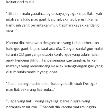
keluar dari mulut.
“Iiiihhh…. malu gapain… lagian saya juga gak mau liat… yah
udah sana kalo mau ganti baju, mbak mau beresin kamar
kamu nih yang berantakan mulu tiap hari kayak kandang
sapi…”
Karena dia menjawab dengan rasa yang tidak keberatan
kalo gue ganti baju disaat ada dia. Dengan santai gue mulai
turunin CD gue yang nutupin kontol gue yang udah mulai
agak kenceng dikit… Tanpa sengaja gue tangkap lirikan
matanya yang memandang ke arak selangkangan gue yang
di tumbuhin rambut yang lebat…
“Nah… tuh ngeliatin mulu… katanya tadi mbak Desi gak
mau liat, sekarang liat mulu…”
“Siapa yang liat… wong saya lagi beresin sprei yang
berantakan ini kok…” bantah dia karena malu mungkin