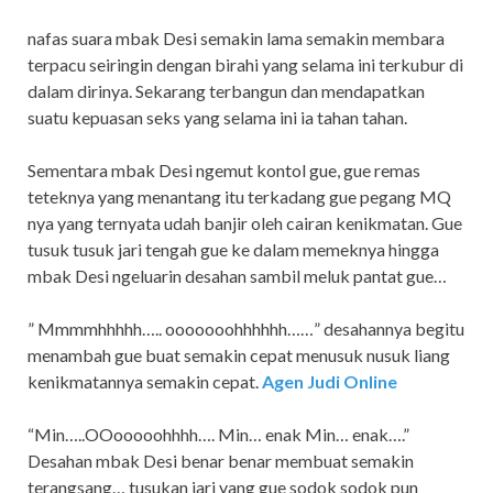
nafas suara mbak Desi semakin lama semakin membara
terpacu seiringin dengan birahi yang selama ini terkubur di
dalam dirinya. Sekarang terbangun dan mendapatkan
suatu kepuasan seks yang selama ini ia tahan tahan.
Sementara mbak Desi ngemut kontol gue, gue remas
teteknya yang menantang itu terkadang gue pegang MQ
nya yang ternyata udah banjir oleh cairan kenikmatan. Gue
tusuk tusuk jari tengah gue ke dalam memeknya hingga
mbak Desi ngeluarin desahan sambil meluk pantat gue…
” Mmmmhhhhh….. ooooooohhhhhh……” desahannya begitu
menambah gue buat semakin cepat menusuk nusuk liang
kenikmatannya semakin cepat.
Agen Judi Online
“Min…..OOooooohhhh…. Min… enak Min… enak….”
Desahan mbak Desi benar benar membuat semakin
terangsang… tusukan jari yang gue sodok sodok pun