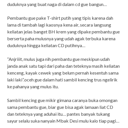
duduknya yang buat naga di dalam cd gue bangun…
Pembantu gue pake T-shirt putih yang tipis karena dah
lama di tambah lagi kaosnya kena air, secara langsung
keliatan jelas banget BH krem yang dipake pembantu gue
berserta paha mulusnya yang udah agak terbuka karena
duduknya hingga keliatan CD putihnya…
“Anjriiit, mulus juga nih pembantu gue meskipun udah
janda anak satu tapi dari paha dan teteknya masih keliatan
kenceng, kayak cewek yang belum pernah kesentuh sama
laki laki”.oceh gue dalam hati sambil kencing trus ngelirik
ke pahanya yang mulus itu.
Sambil kencing gue mikir gimana caranya buka omongan
sama pembantu gue, biar gue bisa agak lamaan liat CD
dan teteknya yang aduhai itu… pantes banyak tukang
sayur selalu suka nanyain Mbak Desi mulu kalo tiap pagi…