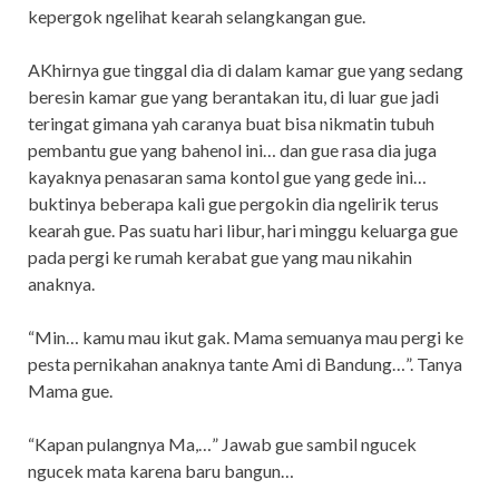
kepergok ngelihat kearah selangkangan gue.
AKhirnya gue tinggal dia di dalam kamar gue yang sedang
beresin kamar gue yang berantakan itu, di luar gue jadi
teringat gimana yah caranya buat bisa nikmatin tubuh
pembantu gue yang bahenol ini… dan gue rasa dia juga
kayaknya penasaran sama kontol gue yang gede ini…
buktinya beberapa kali gue pergokin dia ngelirik terus
kearah gue. Pas suatu hari libur, hari minggu keluarga gue
pada pergi ke rumah kerabat gue yang mau nikahin
anaknya.
“Min… kamu mau ikut gak. Mama semuanya mau pergi ke
pesta pernikahan anaknya tante Ami di Bandung…”. Tanya
Mama gue.
“Kapan pulangnya Ma,…” Jawab gue sambil ngucek
ngucek mata karena baru bangun…