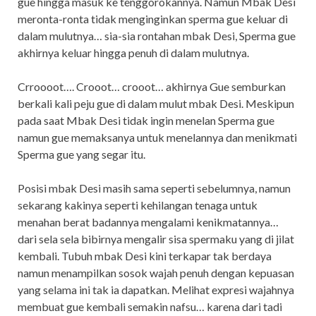
gue hingga masuk ke tenggorokannya. Namun Mbak Desi
meronta-ronta tidak menginginkan sperma gue keluar di
dalam mulutnya… sia-sia rontahan mbak Desi, Sperma gue
akhirnya keluar hingga penuh di dalam mulutnya.
Crroooot…. Crooot… crooot… akhirnya Gue semburkan
berkali kali peju gue di dalam mulut mbak Desi. Meskipun
pada saat Mbak Desi tidak ingin menelan Sperma gue
namun gue memaksanya untuk menelannya dan menikmati
Sperma gue yang segar itu.
Posisi mbak Desi masih sama seperti sebelumnya, namun
sekarang kakinya seperti kehilangan tenaga untuk
menahan berat badannya mengalami kenikmatannya…
dari sela sela bibirnya mengalir sisa spermaku yang di jilat
kembali. Tubuh mbak Desi kini terkapar tak berdaya
namun menampilkan sosok wajah penuh dengan kepuasan
yang selama ini tak ia dapatkan. Melihat expresi wajahnya
membuat gue kembali semakin nafsu… karena dari tadi