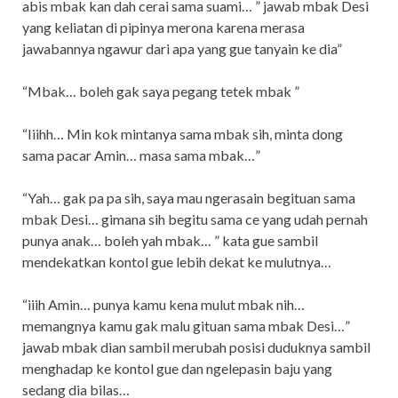
abis mbak kan dah cerai sama suami… ” jawab mbak Desi
yang keliatan di pipinya merona karena merasa
jawabannya ngawur dari apa yang gue tanyain ke dia”
“Mbak… boleh gak saya pegang tetek mbak ”
“Iiihh… Min kok mintanya sama mbak sih, minta dong
sama pacar Amin… masa sama mbak…”
“Yah… gak pa pa sih, saya mau ngerasain begituan sama
mbak Desi… gimana sih begitu sama ce yang udah pernah
punya anak… boleh yah mbak… ” kata gue sambil
mendekatkan kontol gue lebih dekat ke mulutnya…
“iiih Amin… punya kamu kena mulut mbak nih…
memangnya kamu gak malu gituan sama mbak Desi…”
jawab mbak dian sambil merubah posisi duduknya sambil
menghadap ke kontol gue dan ngelepasin baju yang
sedang dia bilas…