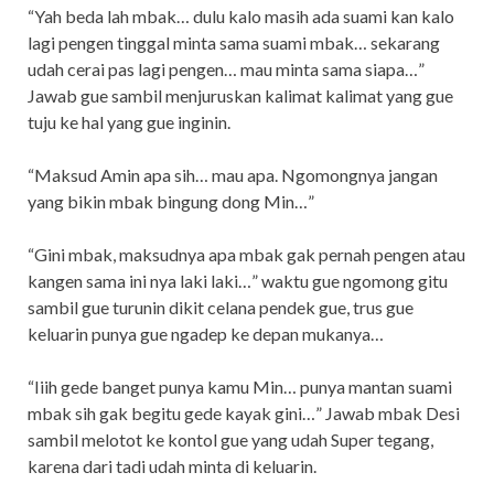
“Yah beda lah mbak… dulu kalo masih ada suami kan kalo
lagi pengen tinggal minta sama suami mbak… sekarang
udah cerai pas lagi pengen… mau minta sama siapa…”
Jawab gue sambil menjuruskan kalimat kalimat yang gue
tuju ke hal yang gue inginin.
“Maksud Amin apa sih… mau apa. Ngomongnya jangan
yang bikin mbak bingung dong Min…”
“Gini mbak, maksudnya apa mbak gak pernah pengen atau
kangen sama ini nya laki laki…” waktu gue ngomong gitu
sambil gue turunin dikit celana pendek gue, trus gue
keluarin punya gue ngadep ke depan mukanya…
“Iiih gede banget punya kamu Min… punya mantan suami
mbak sih gak begitu gede kayak gini…” Jawab mbak Desi
sambil melotot ke kontol gue yang udah Super tegang,
karena dari tadi udah minta di keluarin.