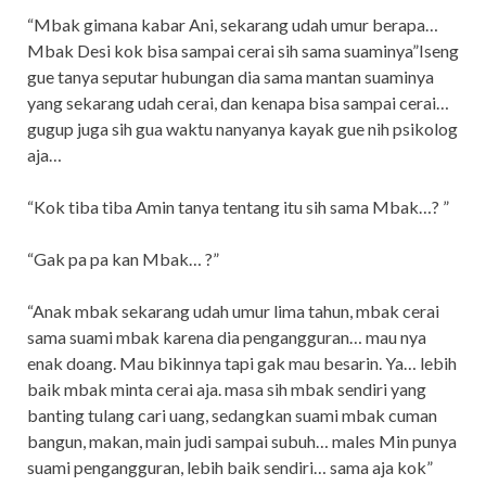
“Mbak gimana kabar Ani, sekarang udah umur berapa…
Mbak Desi kok bisa sampai cerai sih sama suaminya”Iseng
gue tanya seputar hubungan dia sama mantan suaminya
yang sekarang udah cerai, dan kenapa bisa sampai cerai…
gugup juga sih gua waktu nanyanya kayak gue nih psikolog
aja…
“Kok tiba tiba Amin tanya tentang itu sih sama Mbak…? ”
“Gak pa pa kan Mbak… ?”
“Anak mbak sekarang udah umur lima tahun, mbak cerai
sama suami mbak karena dia pengangguran… mau nya
enak doang. Mau bikinnya tapi gak mau besarin. Ya… lebih
baik mbak minta cerai aja. masa sih mbak sendiri yang
banting tulang cari uang, sedangkan suami mbak cuman
bangun, makan, main judi sampai subuh… males Min punya
suami pengangguran, lebih baik sendiri… sama aja kok”