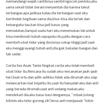
memandangi wajah cantiknya sambil ngocok penisku.aku
sama sekali tidak berani menyentuh dia karena takut
terbangun.apa jadinya kalau dia terbangun saat aku
bertindak begituan sama dia,bisa-bisa dia teriak dan
keluargaku tau,kan bisa jadi kasus yang
memalukan.Sampai suatu hari aku menemukan ide untuk
bisa menikmati tubuh sepupuku itu.yaitu dengan cara
membeli obat tidur yang dosisnya cukup tinggi.jadi saat
aku menggrayangi tubuh anti,dia gak bakalan bangun dan
tak sadar.
Cerita Sex Anak Tante Singkat cerita aku telah membeli
obat tidur itu.Rencana itu sudah aku rencanakan jauh-jauh
hari.Saat ortu dan adik-adikku tidak ada dirumah aku siap
melancarkan niat bejatku itu.saat itu hanyalah aku dan anti
yang berada dirumah.saat anti sedang makan,aku
mendekati dia.aku basa-basi dengannya, ” mbak,tolong
bikinin aku telor goreng sih”.terus anti menjawab “bikin