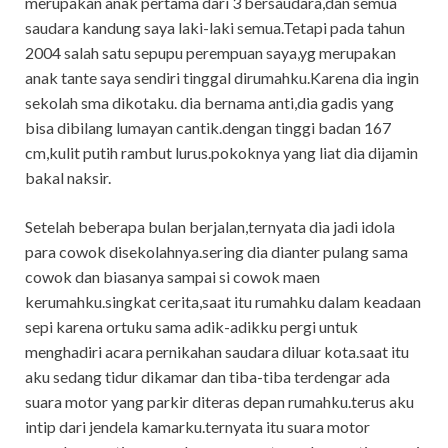
merupakan anak pertama dari 3 bersaudara,dan semua
saudara kandung saya laki-laki semua.Tetapi pada tahun
2004 salah satu sepupu perempuan saya,yg merupakan
anak tante saya sendiri tinggal dirumahku.Karena dia ingin
sekolah sma dikotaku. dia bernama anti,dia gadis yang
bisa dibilang lumayan cantik.dengan tinggi badan 167
cm,kulit putih rambut lurus.pokoknya yang liat dia dijamin
bakal naksir.
Setelah beberapa bulan berjalan,ternyata dia jadi idola
para cowok disekolahnya.sering dia dianter pulang sama
cowok dan biasanya sampai si cowok maen
kerumahku.singkat cerita,saat itu rumahku dalam keadaan
sepi karena ortuku sama adik-adikku pergi untuk
menghadiri acara pernikahan saudara diluar kota.saat itu
aku sedang tidur dikamar dan tiba-tiba terdengar ada
suara motor yang parkir diteras depan rumahku.terus aku
intip dari jendela kamarku.ternyata itu suara motor