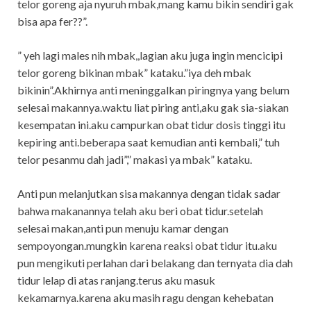
telor goreng aja nyuruh mbak,mang kamu bikin sendiri gak
bisa apa fer??”.
” yeh lagi males nih mbak,,lagian aku juga ingin mencicipi
telor goreng bikinan mbak” kataku.”iya deh mbak
bikinin”.Akhirnya anti meninggalkan piringnya yang belum
selesai makannya.waktu liat piring anti,aku gak sia-siakan
kesempatan ini.aku campurkan obat tidur dosis tinggi itu
kepiring anti.beberapa saat kemudian anti kembali,” tuh
telor pesanmu dah jadi”,” makasi ya mbak” kataku.
Anti pun melanjutkan sisa makannya dengan tidak sadar
bahwa makanannya telah aku beri obat tidur.setelah
selesai makan,anti pun menuju kamar dengan
sempoyongan.mungkin karena reaksi obat tidur itu.aku
pun mengikuti perlahan dari belakang dan ternyata dia dah
tidur lelap di atas ranjang.terus aku masuk
kekamarnya.karena aku masih ragu dengan kehebatan