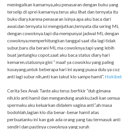
meningalkan kamarnya,aku penasaran dengan buku yang
terselip di sprei kamarnya.terus aku lihat dan ternyata itu
buku diary.karena penasaran isinya apa aku baca dari
awal.dan ternyata isi mengejutkan,ternyata dia sering ML
dengan cowoknya.tapi dia mempunyai jadwal ML dengan
cowoknya.memperhitungkan tanggal saat dia lagi tidak
subur,baru dia berani ML ma cowoknya.tapi yang lebih
buat jantungku copot,saat aku baca status diary hari
kemaren.statusnya gini ” maaf ya cowokku yang paling
kusayang,untuk beberapa hari ini ayang puasa dulu ya coz
anti lagi subur nih,anti kan takut klo sampe hamil”.
Hokibet
Cerita Sex Anak Tante aku terus berfikir “duh gimana
nih,klo anti hamil dan mengandung anakku,tadi kan semua
spermaku aku keluarkan didalem vagina anti”.ah masa
bodohlah,lagian klo dia benar-benar hamil atas
perbuatanku ini kan gak ada orang yang tau termasuk anti
sendiri dan pastinya cowoknya yang suruh