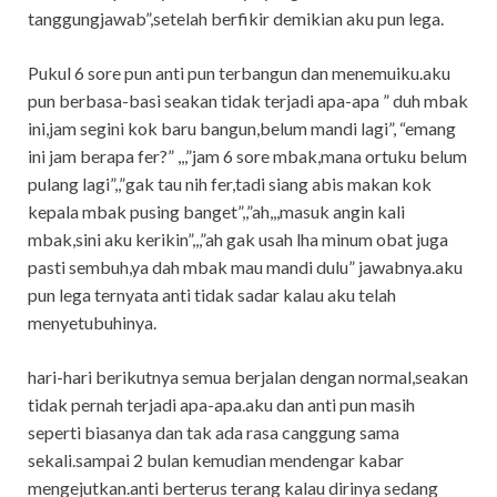
tanggungjawab”,setelah berfikir demikian aku pun lega.
Pukul 6 sore pun anti pun terbangun dan menemuiku.aku
pun berbasa-basi seakan tidak terjadi apa-apa ” duh mbak
ini,jam segini kok baru bangun,belum mandi lagi”, “emang
ini jam berapa fer?” ,,,”jam 6 sore mbak,mana ortuku belum
pulang lagi”,,”gak tau nih fer,tadi siang abis makan kok
kepala mbak pusing banget”,,”ah,,,masuk angin kali
mbak,sini aku kerikin”,,,”ah gak usah lha minum obat juga
pasti sembuh,ya dah mbak mau mandi dulu” jawabnya.aku
pun lega ternyata anti tidak sadar kalau aku telah
menyetubuhinya.
hari-hari berikutnya semua berjalan dengan normal,seakan
tidak pernah terjadi apa-apa.aku dan anti pun masih
seperti biasanya dan tak ada rasa canggung sama
sekali.sampai 2 bulan kemudian mendengar kabar
mengejutkan.anti berterus terang kalau dirinya sedang