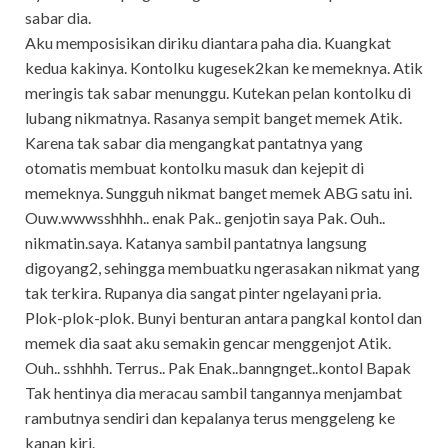
sabar dia.
Aku memposisikan diriku diantara paha dia. Kuangkat
kedua kakinya. Kontolku kugesek2kan ke memeknya. Atik
meringis tak sabar menunggu. Kutekan pelan kontolku di
lubang nikmatnya. Rasanya sempit banget memek Atik.
Karena tak sabar dia mengangkat pantatnya yang
otomatis membuat kontolku masuk dan kejepit di
memeknya. Sungguh nikmat banget memek ABG satu ini.
Ouw.wwwsshhhh.. enak Pak.. genjotin saya Pak. Ouh..
nikmatin.saya. Katanya sambil pantatnya langsung
digoyang2, sehingga membuatku ngerasakan nikmat yang
tak terkira. Rupanya dia sangat pinter ngelayani pria.
Plok-plok-plok. Bunyi benturan antara pangkal kontol dan
memek dia saat aku semakin gencar menggenjot Atik.
Ouh.. sshhhh. Terrus.. Pak Enak..banngnget..kontol Bapak
Tak hentinya dia meracau sambil tangannya menjambat
rambutnya sendiri dan kepalanya terus menggeleng ke
kanan kiri.