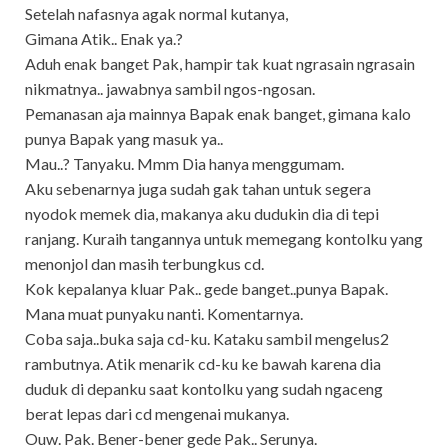
Setelah nafasnya agak normal kutanya,
Gimana Atik.. Enak ya.?
Aduh enak banget Pak, hampir tak kuat ngrasain ngrasain
nikmatnya.. jawabnya sambil ngos-ngosan.
Pemanasan aja mainnya Bapak enak banget, gimana kalo
punya Bapak yang masuk ya..
Mau..? Tanyaku. Mmm Dia hanya menggumam.
Aku sebenarnya juga sudah gak tahan untuk segera
nyodok memek dia, makanya aku dudukin dia di tepi
ranjang. Kuraih tangannya untuk memegang kontolku yang
menonjol dan masih terbungkus cd.
Kok kepalanya kluar Pak.. gede banget..punya Bapak.
Mana muat punyaku nanti. Komentarnya.
Coba saja..buka saja cd-ku. Kataku sambil mengelus2
rambutnya. Atik menarik cd-ku ke bawah karena dia
duduk di depanku saat kontolku yang sudah ngaceng
berat lepas dari cd mengenai mukanya.
Ouw. Pak. Bener-bener gede Pak.. Serunya.