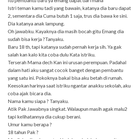
Itu pembantu baru ya emang dapat dari mana
Istri teman kamu tadi yang bawain, katanya dia baru dapat
2, sementara dia Cuma butuh 1 saja, trus dia bawa ke sini.
Dia katanya anak lampung.
Oh jawabku. Kayaknya dia masih bocah gitu Emang dia
sudah bisa kerja ?Tanyaku.
Baru 18 th, tapi katanya sudah pernah kerja sih. Ya gak
salah kan kalo kita coba dulu Kata istriku.
Terserah Mama dech Kan ini urusan perempuan. Padahal
dalam hati aku sangat cocok banget dengan pembantu
yang satu ini. Pokoknya bakal bisa aku betah di rumah.
Keesokan harinya saat istriku ngantar anakku sekolah, aku
coba ajak bicara dia.
Nama kamu siapa ? Tanyaku.
Atik Pak Jawabnya singkat. Walaupun masih agak malu2
tapi kelihatannya dia cukup berani.
Umur kamu berapa ?
18 tahun Pak ?