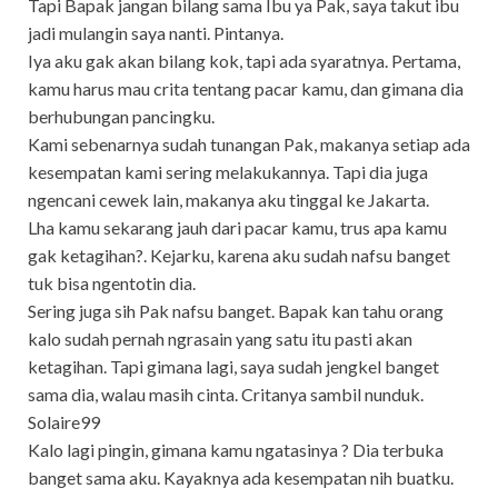
Tapi Bapak jangan bilang sama Ibu ya Pak, saya takut ibu
jadi mulangin saya nanti. Pintanya.
Iya aku gak akan bilang kok, tapi ada syaratnya. Pertama,
kamu harus mau crita tentang pacar kamu, dan gimana dia
berhubungan pancingku.
Kami sebenarnya sudah tunangan Pak, makanya setiap ada
kesempatan kami sering melakukannya. Tapi dia juga
ngencani cewek lain, makanya aku tinggal ke Jakarta.
Lha kamu sekarang jauh dari pacar kamu, trus apa kamu
gak ketagihan?. Kejarku, karena aku sudah nafsu banget
tuk bisa ngentotin dia.
Sering juga sih Pak nafsu banget. Bapak kan tahu orang
kalo sudah pernah ngrasain yang satu itu pasti akan
ketagihan. Tapi gimana lagi, saya sudah jengkel banget
sama dia, walau masih cinta. Critanya sambil nunduk.
Solaire99
Kalo lagi pingin, gimana kamu ngatasinya ? Dia terbuka
banget sama aku. Kayaknya ada kesempatan nih buatku.