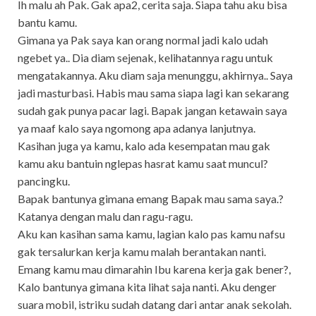
Ih malu ah Pak. Gak apa2, cerita saja. Siapa tahu aku bisa
bantu kamu.
Gimana ya Pak saya kan orang normal jadi kalo udah
ngebet ya.. Dia diam sejenak, kelihatannya ragu untuk
mengatakannya. Aku diam saja menunggu, akhirnya.. Saya
jadi masturbasi. Habis mau sama siapa lagi kan sekarang
sudah gak punya pacar lagi. Bapak jangan ketawain saya
ya maaf kalo saya ngomong apa adanya lanjutnya.
Kasihan juga ya kamu, kalo ada kesempatan mau gak
kamu aku bantuin nglepas hasrat kamu saat muncul?
pancingku.
Bapak bantunya gimana emang Bapak mau sama saya.?
Katanya dengan malu dan ragu-ragu.
Aku kan kasihan sama kamu, lagian kalo pas kamu nafsu
gak tersalurkan kerja kamu malah berantakan nanti.
Emang kamu mau dimarahin Ibu karena kerja gak bener?,
Kalo bantunya gimana kita lihat saja nanti. Aku denger
suara mobil, istriku sudah datang dari antar anak sekolah.