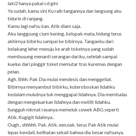
laki2 hanya pakai cd gini
Ya sudah, kamu sini Ku raih tangannya dan langsung aku
tidurin di ranjang.
Kamu lagi nafsu kan. Atik diam saja.
Aku langgsung cium kening, kelopak mata, hidung terus
akhirnya bibirku sampai ke bibirnya. Tanganku dari
belakang leher menuju ke arah toketnya yang sudah
membusung menanti serangan dariku, setelah sampai
kuelus dari pinggir toket memutar trus kuremas dengan
pelan.
Agh. Shhh. Pak Dia mulai mendesis dan menggeliat.
Bibirnya menyambut bibirku, kuteroboskan lidahku
kedalam mulutnya tuk menggapai lidahnya. Dia membalas
dengan mengeluarkan lidahnya dan melilit lidahku.
Sungguh nikmat rasanya memeluk cewek ABG seperti
Atik. Kugigit lidahnya..
Ough.. shhhhh. Pak. Atik. een.nak. terus Pak Atik mulai
lepas kendali, kelihatan sekali bahwa dia besar nafsunya.