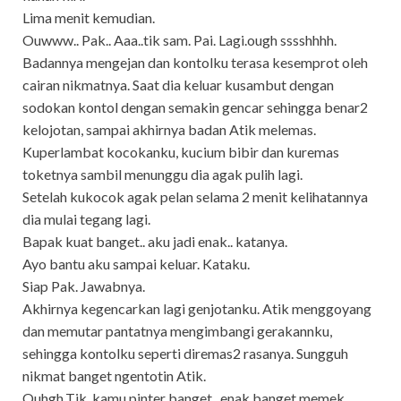
Lima menit kemudian.
Ouwww.. Pak.. Aaa..tik sam. Pai. Lagi.ough sssshhhh.
Badannya mengejan dan kontolku terasa kesemprot oleh
cairan nikmatnya. Saat dia keluar kusambut dengan
sodokan kontol dengan semakin gencar sehingga benar2
kelojotan, sampai akhirnya badan Atik melemas.
Kuperlambat kocokanku, kucium bibir dan kuremas
toketnya sambil menunggu dia agak pulih lagi.
Setelah kukocok agak pelan selama 2 menit kelihatannya
dia mulai tegang lagi.
Bapak kuat banget.. aku jadi enak.. katanya.
Ayo bantu aku sampai keluar. Kataku.
Siap Pak. Jawabnya.
Akhirnya kegencarkan lagi genjotanku. Atik menggoyang
dan memutar pantatnya mengimbangi gerakannku,
sehingga kontolku seperti diremas2 rasanya. Sungguh
nikmat banget ngentotin Atik.
Ouhgh.Tik..kamu pinter banget.. enak banget memek