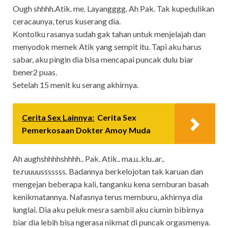
Ough shhhh.Atik. me. Layangggg. Ah Pak. Tak kupedulikan
ceracaunya, terus kuserang dia.
Kontolku rasanya sudah gak tahan untuk menjelajah dan
menyodok memek Atik yang sempit itu. Tapi aku harus
sabar, aku pingin dia bisa mencapai puncak dulu biar
bener2 puas.
Setelah 15 menit ku serang akhirnya.
Cerita Sex Lainnya:
Cerita Sex
Pemerkosaan Dokter Amoy Muda
Ah aughshhhhshhhh.. Pak. Atik.. ma.u..klu..ar..
te.ruuuusssssss. Badannya berkelojotan tak karuan dan
mengejan beberapa kali, tanganku kena semburan basah
kenikmatannya. Nafasnya terus memburu, akhirnya dia
lunglai. Dia aku peluk mesra sambil aku ciumin bibirnya
biar dia lebih bisa ngerasa nikmat di puncak orgasmenya.