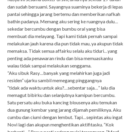
dan sudah bersuami. Sayangnya suaminya bekerja di lepas
pantai sehingga jarang bertemu dan memberikan nafkah
bathin padanya. Memang aku sering ke ruangnya dulu…
sekedar bercumbu dengan bumbu oral yang bisa
membuat dia melayang. Tapi kami tidak pernah sampai
melakukan jauh karena dia pun tidak mau, ya akupun tidak
memaksa. Tidak semua affairku selalu aku tiduri…yang
penting ada penawaran rindu dan bisa memuaskanku
walau tidak sampai melakukan senggama.
“Aku sibuk Rasy…banyak yang melahirkan juga jadi
residen” ujarku sambil memegang pinggangnya
“tidak ada waktu untuk aku?…sebentar saja…” lalu dia
memagut bibirku dan selanjutnya kamipun bercumbu.
Satu persatu aku buka kancing blousenya aku temukan
dua gunung kembar yang jarang dijamah pemiliknya. Aku
cumbu dan ciumi dengan lembut. Tapi…sepintas aku ingat
Novi lagi dan akupun menghentikan aktifitasku. “Kok
berhenti…” Rasya pasti sedang mulai terangsang. “Maaf