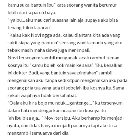
kamu suka bantuin ibu” kata seorang wanita berumur
lebih dari separuh baya.
“iya bu…aku mau cari suasana lain aja, supaya aku bisa
tenang bikin laporan”
“Kalau kak Novi ngga ada, kalau diantara kita ada yang
sakit siapa yang bantuin” seorang wanita muda yang aku
tebak masih maha siswa juga menimpali.
Novi tersenyum sambil mengacak-acak rambut teman
kosnya itu “kamu boleh kok main ke sana”. “Bu, kenalkan
ini dokter Budi, yang bantuin saya pindahan” sambil
mengenalkan aku, tanpa sedikitpun mengenalkan aku pada
seorang pria tua yang ada di sebelah ibu kosnya itu. Sama
sekali wajahnya tidak bersahabat.
“Oala aku kira bojo mu nduk…gantenge…” ku tersenyum
dalam hati mendengarkan ucapan ibu kosnya itu
“ah ibu bisa aja…” Novi tersipu. Aku berharap itu menjadi
nyata, dan tidak hanya menjadi pacarnya tapi aku bisa
mengambil semuanya dari dia.