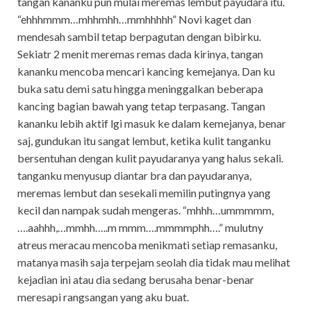
tangan kananku pun mulai meremas lembut payudara itu.
“ehhhmmm…mhhmhh…mmhhhhh” Novi kaget dan
mendesah sambil tetap berpagutan dengan bibirku.
Sekiatr 2 menit meremas remas dada kirinya, tangan
kananku mencoba mencari kancing kemejanya. Dan ku
buka satu demi satu hingga meninggalkan beberapa
kancing bagian bawah yang tetap terpasang. Tangan
kananku lebih aktif lgi masuk ke dalam kemejanya, benar
saj, gundukan itu sangat lembut, ketika kulit tanganku
bersentuhan dengan kulit payudaranya yang halus sekali.
tanganku menyusup diantar bra dan payudaranya,
meremas lembut dan sesekali memilin putingnya yang
kecil dan nampak sudah mengeras. “mhhh…ummmmm,
….aahhh,…mmhh…..m mmm….mmmmphh….” mulutny
atreus meracau mencoba menikmati setiap remasanku,
matanya masih saja terpejam seolah dia tidak mau melihat
kejadian ini atau dia sedang berusaha benar-benar
meresapi rangsangan yang aku buat.