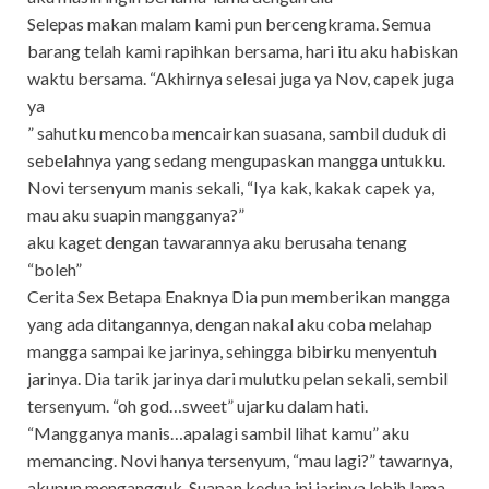
Selepas makan malam kami pun bercengkrama. Semua
barang telah kami rapihkan bersama, hari itu aku habiskan
waktu bersama. “Akhirnya selesai juga ya Nov, capek juga
ya
” sahutku mencoba mencairkan suasana, sambil duduk di
sebelahnya yang sedang mengupaskan mangga untukku.
Novi tersenyum manis sekali, “Iya kak, kakak capek ya,
mau aku suapin mangganya?”
aku kaget dengan tawarannya aku berusaha tenang
“boleh”
Cerita Sex Betapa Enaknya Dia pun memberikan mangga
yang ada ditangannya, dengan nakal aku coba melahap
mangga sampai ke jarinya, sehingga bibirku menyentuh
jarinya. Dia tarik jarinya dari mulutku pelan sekali, sembil
tersenyum. “oh god…sweet” ujarku dalam hati.
“Mangganya manis…apalagi sambil lihat kamu” aku
memancing. Novi hanya tersenyum, “mau lagi?” tawarnya,
akupun mengangguk. Suapan kedua ini jarinya lebih lama