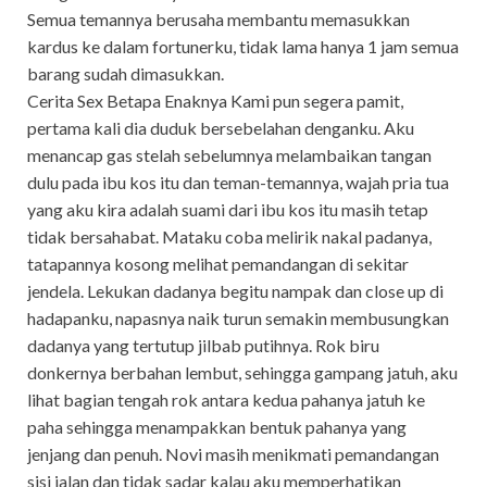
Semua temannya berusaha membantu memasukkan
kardus ke dalam fortunerku, tidak lama hanya 1 jam semua
barang sudah dimasukkan.
Cerita Sex Betapa Enaknya Kami pun segera pamit,
pertama kali dia duduk bersebelahan denganku. Aku
menancap gas stelah sebelumnya melambaikan tangan
dulu pada ibu kos itu dan teman-temannya, wajah pria tua
yang aku kira adalah suami dari ibu kos itu masih tetap
tidak bersahabat. Mataku coba melirik nakal padanya,
tatapannya kosong melihat pemandangan di sekitar
jendela. Lekukan dadanya begitu nampak dan close up di
hadapanku, napasnya naik turun semakin membusungkan
dadanya yang tertutup jilbab putihnya. Rok biru
donkernya berbahan lembut, sehingga gampang jatuh, aku
lihat bagian tengah rok antara kedua pahanya jatuh ke
paha sehingga menampakkan bentuk pahanya yang
jenjang dan penuh. Novi masih menikmati pemandangan
sisi jalan dan tidak sadar kalau aku memperhatikan