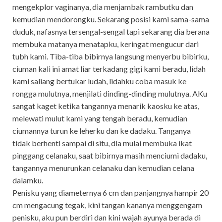
mengekplor vaginanya, dia menjambak rambutku dan
kemudian mendorongku. Sekarang posisi kami sama-sama
duduk, nafasnya tersengal-sengal tapi sekarang dia berana
membuka matanya menatapku, keringat mengucur dari
tubh kami. Tiba-tiba bibirnya langsung menyerbu bibirku,
ciuman kali ini amat liar terkadang gigi kami beradu, lidah
kami saliang bertukar ludah, lidahku coba masuk ke
rongga mulutnya, menjilati dinding-dinding mulutnya. AKu
sangat kaget ketika tangannya menarik kaosku ke atas,
melewati mulut kami yang tengah beradu, kemudian
ciumannya turun ke leherku dan ke dadaku. Tanganya
tidak berhenti sampai di situ, dia mulai membuka ikat
pinggang celanaku, saat bibirnya masih menciumi dadaku,
tangannya menurunkan celanaku dan kemudian celana
dalamku.
Penisku yang diameternya 6 cm dan panjangnya hampir 20
cm mengacung tegak, kini tangan kananya menggengam
penisku, aku pun berdiri dan kini wajah ayunya berada di