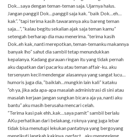
Dok…saya dengan teman-teman saja. Ujarnya halus.
Jangan panggil Dok…panggil saja kak. “baik Dok…eh…
kak”. “tapi terima kasih tawarannya aku bareng teman
saja…”, “kalau begitu sekalian ajak saja teman kamu”
setengah berharap dia mau menerima. “terima kasih
Dok..eh kak, nanti merepotkan, teman-temanku makannya
banyak lho” sahut dia sambil tetap menundukkan
kepalanya. Kadang gurauan ringan itu yang tidak pernah
aku dapatkan dari pacarku atau teman affair-ku. aku
tersenyum kecil mendengar alasannya yang sangat lucu…
humoris juga dia, “baiklah…mungkin lain kali” kataku
“oh ya, jika ada apa-apa masalah administrasi di sini atau
masalah kerjaan jangan sungkan bicara aja ya, nanti aku
bantu” aku masih berusaha mencari celah.
“Terima kasi pak ehh..kak…saya pamit” sambil berlalu
AKu perhatikan dari belakang, roknya yang juga lebar
tidak bisa menutupi lekukan pantatnya yang bergoyang
mengikuti langkah kakinya..perfect…aku menggeleng.