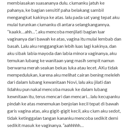
membiasakan suasananya dulu. ciumanku jatuh ke
pahanya, ke bagian sensitif paha belakang sambil
mengangkat kakinya ke atas. lalu pada sat yang tepat aku
mulai turunkan ciumanku di antara selangkangannya.
“kaakk…ahh…”, aku mencoba menjilati bagian luar
vaginanya dari bawah ke atas, vagina itu mulai lembab dan
basah. Lalu aku renggangkan lebih luas lagi kakinya, dan
aku sibak labia mayoda dan labia minora vaginanya, aku
temukan lubang ke wanitaan yang masih sempit namun
berwarna merah seakan bekas luka atau lecet. AKu tidak
mempedulukan, karena aku melihat cairan bening meleleh
dari dalam lubang kewanitaan Novi, lalu aku jilati dan
lidahku pun nakal mencoba masuk ke dalam lubang
kewnitaan itu, terus mencari dan mencari…lalu kecupanku
pindah ke atas menemukan benjolan kecil tepat di bawah
garis vagina atas, aku gigit-gigit kecil, aku cium aku sedot,
tidak ketinggalan tangan kananku mencoba sedikit demi
sedikit masuk ke vaginanya. “aahhhhh…