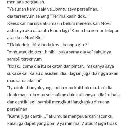
menjaga pergaulan.
“Ya sudah kamu saja ya…bantu saya persalinan…”
dia tersenyum senang “Terima kasih dok…”
Keesokan harinya aku masih belum menemukan Novi.
akhirnya aku di bantu Rinda lagi “Kamu tau nomor telepon
atau kos Novi Rin..”
“Tidak dok…kita beda kos…kenapa gitu?”
“mhh..atau dokter…hihihi…suka sama dia ya” sahutnya
sambil tersenyum
“tidak…cuma dia itu cekatan dan pintar…makanya saya
suka sekali kalau diasisteni dia…lagian juga dia ngga akan
mau sama aku ini”
“Iya dok…banyak yang sudha mau khitbah dia..tapi dia
tidak mau…dia mau selesaikan dulu kuliahnya…dia itu baik
dan cantik lagi” sambil mengikuti langkahku di ruang
persalinan
“Kamu juga cantik…” aku mulai mengeluarkan racunku,
kalau ga dapet yang poin 9 ya minimal 7 atau 8 juga tidak