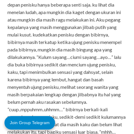
depan penisku hanya beberapa senti saja. ku lihat dia
menelan ludah, apa mungkin dia kaget dengan ukuran ini
atau mungkin dia masih ragu melakukan ini. Aku pegang
kepalanya yang masih menggunakan jilbab putih yang
mulai kusut. kudekatkan penisku dengan bibirnya,
bibirnya masih terkatup ketika ujung penisku menempel
pada bibirnya, mungkin dia masih bingung apa yang
dilakukannya. “Kulum sayang…ciumi sayang…ayo…” lalu
dia buka bibirnya sedikit dan mencium ujung penisku,
kaku, tapi menimbulkan sensasi yang dahsyat, selain
karena bibirnya yang lembut, hangat dan basah
menyentuh ujung penisku, melihat seorang wanita yang
masih berpakaian lengkap dengan jilbabnya itu hal yang
belum pernah aku rasakan sebelumnya.
“cuup..mppuhmm..uhhmm…” bibirnya berkali-kali
mengulum ujung penisku, sedikit-demi sedikit kulumannya
Join Group Telegram
semakin masuk. Aku lihat dia masih kaku dan belum lihat
melakukan itu, tapi bagiku sensasi luar biasa. “mhhh…