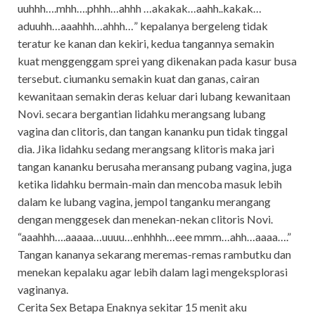
uuhhh….mhh….phhh…ahhh …akakak…aahh..kakak…
aduuhh…aaahhh…ahhh…” kepalanya bergeleng tidak
teratur ke kanan dan kekiri, kedua tangannya semakin
kuat menggenggam sprei yang dikenakan pada kasur busa
tersebut. ciumanku semakin kuat dan ganas, cairan
kewanitaan semakin deras keluar dari lubang kewanitaan
Novi. secara bergantian lidahku merangsang lubang
vagina dan clitoris, dan tangan kananku pun tidak tinggal
dia. Jika lidahku sedang merangsang klitoris maka jari
tangan kananku berusaha meransang pubang vagina, juga
ketika lidahku bermain-main dan mencoba masuk lebih
dalam ke lubang vagina, jempol tanganku merangang
dengan menggesek dan menekan-nekan clitoris Novi.
“aaahhh….aaaaa…uuuu…enhhhh…eee mmm…ahh…aaaa….”
Tangan kananya sekarang meremas-remas rambutku dan
menekan kepalaku agar lebih dalam lagi mengeksplorasi
vaginanya.
Cerita Sex Betapa Enaknya sekitar 15 menit aku