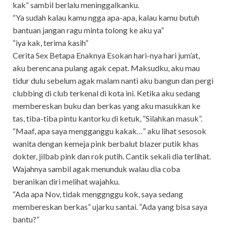
kak” sambil berlalu meninggalkanku.
“Ya sudah kalau kamu ngga apa-apa, kalau kamu butuh
bantuan jangan ragu minta tolong ke aku ya”
“iya kak, terima kasih”
Cerita Sex Betapa Enaknya Esokan hari-nya hari jum’at,
aku berencana pulang agak cepat. Maksudku, aku mau
tidur dulu sebelum agak malam nanti aku bangun dan pergi
clubbing di club terkenal di kota ini. Ketika aku sedang
membereskan buku dan berkas yang aku masukkan ke
tas, tiba-tiba pintu kantorku di ketuk, “Silahkan masuk”.
“Maaf, apa saya mengganggu kakak…” aku lihat sesosok
wanita dengan kemeja pink berbalut blazer putik khas
dokter, jilbab pink dan rok putih. Cantik sekali dia terlihat.
Wajahnya sambil agak menunduk walau dia coba
beranikan diri melihat wajahku.
“Ada apa Nov, tidak menggnggu kok, saya sedang
membereskan berkas” ujarku santai. “Ada yang bisa saya
bantu?”