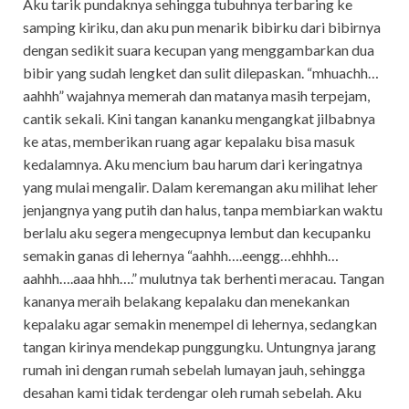
Aku tarik pundaknya sehingga tubuhnya terbaring ke
samping kiriku, dan aku pun menarik bibirku dari bibirnya
dengan sedikit suara kecupan yang menggambarkan dua
bibir yang sudah lengket dan sulit dilepaskan. “mhuachh…
aahhh” wajahnya memerah dan matanya masih terpejam,
cantik sekali. Kini tangan kananku mengangkat jilbabnya
ke atas, memberikan ruang agar kepalaku bisa masuk
kedalamnya. Aku mencium bau harum dari keringatnya
yang mulai mengalir. Dalam keremangan aku milihat leher
jenjangnya yang putih dan halus, tanpa membiarkan waktu
berlalu aku segera mengecupnya lembut dan kecupanku
semakin ganas di lehernya “aahhh….eengg…ehhhh…
aahhh….aaa hhh….” mulutnya tak berhenti meracau. Tangan
kananya meraih belakang kepalaku dan menekankan
kepalaku agar semakin menempel di lehernya, sedangkan
tangan kirinya mendekap punggungku. Untungnya jarang
rumah ini dengan rumah sebelah lumayan jauh, sehingga
desahan kami tidak terdengar oleh rumah sebelah. Aku