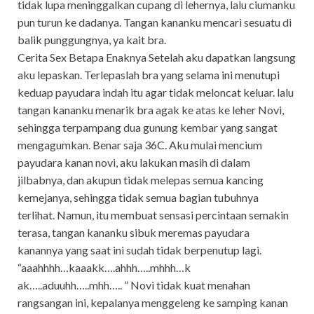
tidak lupa meninggalkan cupang di lehernya, lalu ciumanku
pun turun ke dadanya. Tangan kananku mencari sesuatu di
balik punggungnya, ya kait bra.
Cerita Sex Betapa Enaknya Setelah aku dapatkan langsung
aku lepaskan. Terlepaslah bra yang selama ini menutupi
keduap payudara indah itu agar tidak meloncat keluar. lalu
tangan kananku menarik bra agak ke atas ke leher Novi,
sehingga terpampang dua gunung kembar yang sangat
mengagumkan. Benar saja 36C. Aku mulai mencium
payudara kanan novi, aku lakukan masih di dalam
jilbabnya, dan akupun tidak melepas semua kancing
kemejanya, sehingga tidak semua bagian tubuhnya
terlihat. Namun, itu membuat sensasi percintaan semakin
terasa, tangan kananku sibuk meremas payudara
kanannya yang saat ini sudah tidak berpenutup lagi.
“aaahhhh…kaaakk….ahhh…..mhhh…k
ak…..aduuhh…..mhh….. ” Novi tidak kuat menahan
rangsangan ini, kepalanya menggeleng ke samping kanan