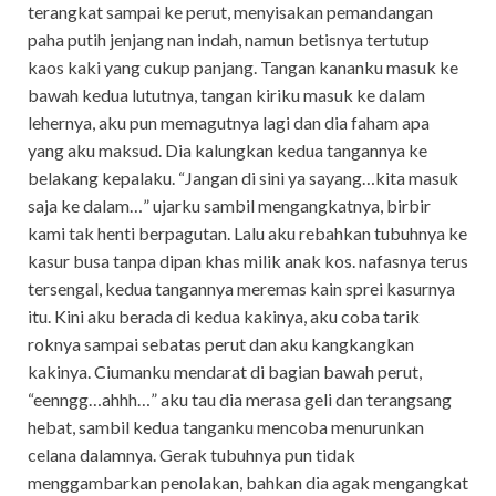
terangkat sampai ke perut, menyisakan pemandangan
paha putih jenjang nan indah, namun betisnya tertutup
kaos kaki yang cukup panjang. Tangan kananku masuk ke
bawah kedua lututnya, tangan kiriku masuk ke dalam
lehernya, aku pun memagutnya lagi dan dia faham apa
yang aku maksud. Dia kalungkan kedua tangannya ke
belakang kepalaku. “Jangan di sini ya sayang…kita masuk
saja ke dalam…” ujarku sambil mengangkatnya, birbir
kami tak henti berpagutan. Lalu aku rebahkan tubuhnya ke
kasur busa tanpa dipan khas milik anak kos. nafasnya terus
tersengal, kedua tangannya meremas kain sprei kasurnya
itu. Kini aku berada di kedua kakinya, aku coba tarik
roknya sampai sebatas perut dan aku kangkangkan
kakinya. Ciumanku mendarat di bagian bawah perut,
“eenngg…ahhh…” aku tau dia merasa geli dan terangsang
hebat, sambil kedua tanganku mencoba menurunkan
celana dalamnya. Gerak tubuhnya pun tidak
menggambarkan penolakan, bahkan dia agak mengangkat