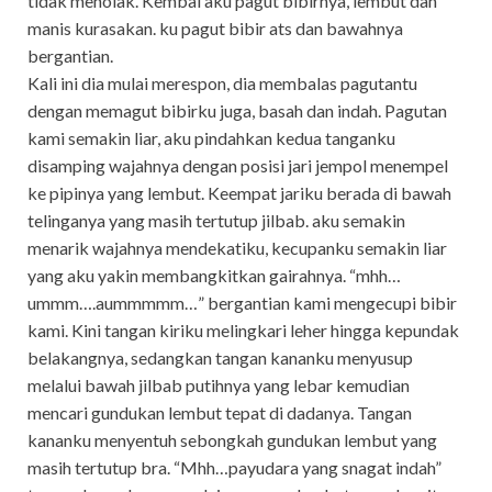
tidak menolak. Kembai aku pagut bibirnya, lembut dan
manis kurasakan. ku pagut bibir ats dan bawahnya
bergantian.
Kali ini dia mulai merespon, dia membalas pagutantu
dengan memagut bibirku juga, basah dan indah. Pagutan
kami semakin liar, aku pindahkan kedua tanganku
disamping wajahnya dengan posisi jari jempol menempel
ke pipinya yang lembut. Keempat jariku berada di bawah
telinganya yang masih tertutup jilbab. aku semakin
menarik wajahnya mendekatiku, kecupanku semakin liar
yang aku yakin membangkitkan gairahnya. “mhh…
ummm….aummmmm…” bergantian kami mengecupi bibir
kami. Kini tangan kiriku melingkari leher hingga kepundak
belakangnya, sedangkan tangan kananku menyusup
melalui bawah jilbab putihnya yang lebar kemudian
mencari gundukan lembut tepat di dadanya. Tangan
kananku menyentuh sebongkah gundukan lembut yang
masih tertutup bra. “Mhh…payudara yang snagat indah”