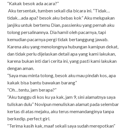
“Kakak besok ada acara?”
Aku tersentak, tumben sekali dia bicara ini. “Tidak…
tidak…ada apa? besok aku bebas kok” Aku melupakan
janjiku untuk bertemu Dian, passienku yang pernah aku
tolong persalinannya. Dia hamil oleh pacarnya, tapi
kemudian pacarnya pergi tidak bertanggung jawab.
Karena aku yang menolongnya hubungan kamipun dekat,
dan tidak perlu dijelaskan detail apa yang kami lakukan,
karena bukan inti dari cerita ini, yang pasti kami lakukan
dengan aman.
“Saya mau minta tolong, besok aku mau pindah kos, apa
kakak bisa bantu bawakan barang”
“Oh…tentu, jam berapa?”
“Aku tunggu di kos ku ya kak, jam 9, sini alamatnya saya
tuliskan dulu” Novipun menuliskan alamat pada selembar
kertas di atas mejaku, aku terus memandanginya tanpa
berkedip. perfect girl.
“Terima kasih kak, maaf sekali saya sudah merepotkan”