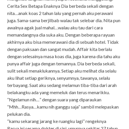
Cerita Sex Betapa Enaknya Dia berbeda sekali dengan
nita…anak koas 2 tahun lalu yang pernah aku perawani
juga. Sama-sama berjilbab walau tak selebar dia. Nita pun
awalnya agak jual mahal…walau aku tau dari cara
memandangnya dia suka aku. Dengan beberapa rayuan
akhirnya aku bisa memerawani dia di sebuah hotel. Tidak
dengan paksaan dan sangat mudah. Affair kita berlalu
dengan selesainya masa koas dia, juga karena dia tahu aku
punya affair juga dengan temannya. Dia berbeda sekali,
sulit sekali menaklukannya. Setiap aku melihat dia selalu
aku lihat setiap geriknya, senyumnya, tawanya, selalu
terbayang. Saat aku sedang melamun tiba-tiba dari arah
belakangku ada yang memeluk dan terus menarikku.
“Ngelamun nih…” dengan suara yang diparaukan
“Mhh…Rasya…kamu nih ganggu saja” sambil melepaskan
pelukan dia.
“kamu sekarang jarang ke ruangku lagi” rengeknya
Rasya ini sesama dokter di sini, umurnya sekitar 27 tahun