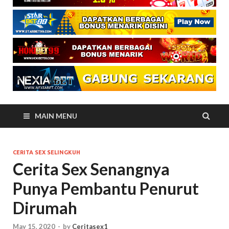
MAIN MENU
CERITA SEX SELINGKUH
Cerita Sex Senangnya
Punya Pembantu Penurut
Dirumah
May 15, 2020
-
by
Ceritasex1