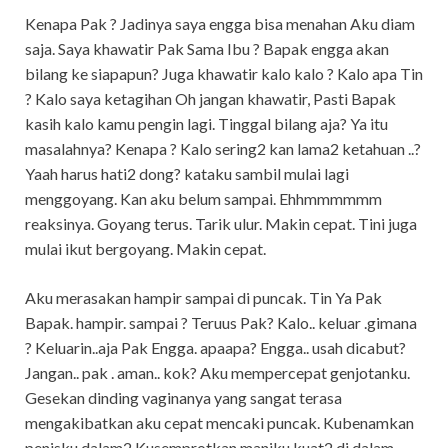
Kenapa Pak ? Jadinya saya engga bisa menahan Aku diam
saja. Saya khawatir Pak Sama Ibu ? Bapak engga akan
bilang ke siapapun? Juga khawatir kalo kalo ? Kalo apa Tin
? Kalo saya ketagihan Oh jangan khawatir, Pasti Bapak
kasih kalo kamu pengin lagi. Tinggal bilang aja? Ya itu
masalahnya? Kenapa ? Kalo sering2 kan lama2 ketahuan ..?
Yaah harus hati2 dong? kataku sambil mulai lagi
menggoyang. Kan aku belum sampai. Ehhmmmmmm
reaksinya. Goyang terus. Tarik ulur. Makin cepat. Tini juga
mulai ikut bergoyang. Makin cepat.
Aku merasakan hampir sampai di puncak. Tin Ya Pak
Bapak. hampir. sampai ? Teruus Pak? Kalo.. keluar .gimana
? Keluarin..aja Pak Engga. apaapa? Engga.. usah dicabut?
Jangan.. pak . aman.. kok? Aku mempercepat genjotanku.
Gesekan dinding vaginanya yang sangat terasa
mengakibatkan aku cepat mencaki puncak. Kubenamkan
penisku dalam2 Kusemprotkan maniku kuat2 di dalam.