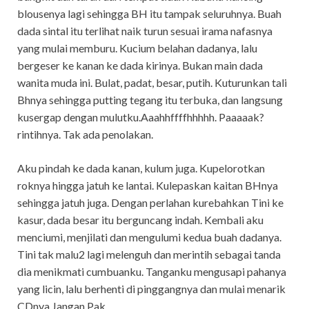
blousenya lagi sehingga BH itu tampak seluruhnya. Buah
dada sintal itu terlihat naik turun sesuai irama nafasnya
yang mulai memburu. Kucium belahan dadanya, lalu
bergeser ke kanan ke dada kirinya. Bukan main dada
wanita muda ini. Bulat, padat, besar, putih. Kuturunkan tali
Bhnya sehingga putting tegang itu terbuka, dan langsung
kusergap dengan mulutku.Aaahhffffhhhhh. Paaaaak?
rintihnya. Tak ada penolakan.
Aku pindah ke dada kanan, kulum juga. Kupelorotkan
roknya hingga jatuh ke lantai. Kulepaskan kaitan BHnya
sehingga jatuh juga. Dengan perlahan kurebahkan Tini ke
kasur, dada besar itu berguncang indah. Kembali aku
menciumi, menjilati dan mengulumi kedua buah dadanya.
Tini tak malu2 lagi melenguh dan merintih sebagai tanda
dia menikmati cumbuanku. Tanganku mengusapi pahanya
yang licin, lalu berhenti di pinggangnya dan mulai menarik
CDnya Jangan Pak.