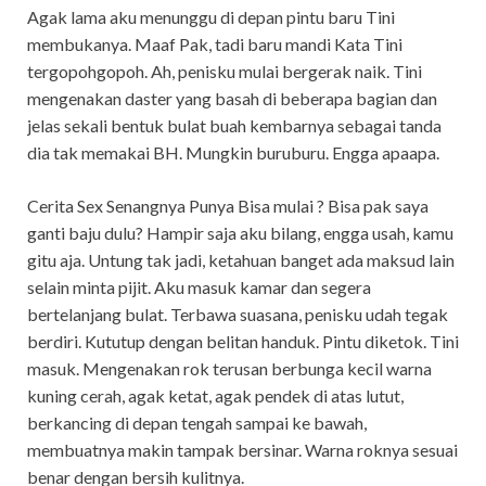
Agak lama aku menunggu di depan pintu baru Tini
membukanya. Maaf Pak, tadi baru mandi Kata Tini
tergopohgopoh. Ah, penisku mulai bergerak naik. Tini
mengenakan daster yang basah di beberapa bagian dan
jelas sekali bentuk bulat buah kembarnya sebagai tanda
dia tak memakai BH. Mungkin buruburu. Engga apaapa.
Cerita Sex Senangnya Punya Bisa mulai ? Bisa pak saya
ganti baju dulu? Hampir saja aku bilang, engga usah, kamu
gitu aja. Untung tak jadi, ketahuan banget ada maksud lain
selain minta pijit. Aku masuk kamar dan segera
bertelanjang bulat. Terbawa suasana, penisku udah tegak
berdiri. Kututup dengan belitan handuk. Pintu diketok. Tini
masuk. Mengenakan rok terusan berbunga kecil warna
kuning cerah, agak ketat, agak pendek di atas lutut,
berkancing di depan tengah sampai ke bawah,
membuatnya makin tampak bersinar. Warna roknya sesuai
benar dengan bersih kulitnya.