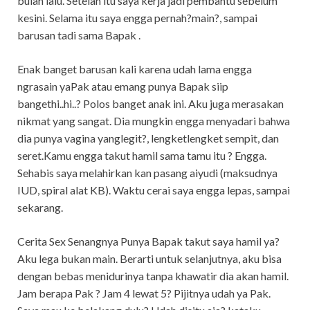
bulan lalu. Setelah itu saya kerja jadi pembantu sebelum
kesini. Selama itu saya engga pernah?main?, sampai
barusan tadi sama Bapak .
Enak banget barusan kali karena udah lama engga
ngrasain yaPak atau emang punya Bapak siip
bangethi..hi..? Polos banget anak ini. Aku juga merasakan
nikmat yang sangat. Dia mungkin engga menyadari bahwa
dia punya vagina yanglegit?, lengketlengket sempit, dan
seret.Kamu engga takut hamil sama tamu itu ? Engga.
Sehabis saya melahirkan kan pasang aiyudi (maksudnya
IUD, spiral alat KB). Waktu cerai saya engga lepas, sampai
sekarang.
Cerita Sex Senangnya Punya Bapak takut saya hamil ya?
Aku lega bukan main. Berarti untuk selanjutnya, aku bisa
dengan bebas menidurinya tanpa khawatir dia akan hamil.
Jam berapa Pak ? Jam 4 lewat 5? Pijitnya udah ya Pak.