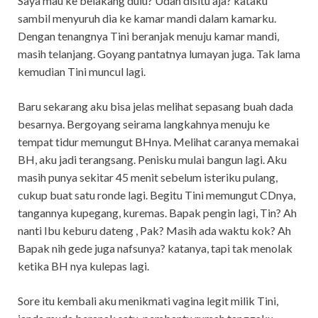
Saya mau ke belakang dulu? Udah disitu aja? kataku
sambil menyuruh dia ke kamar mandi dalam kamarku.
Dengan tenangnya Tini beranjak menuju kamar mandi,
masih telanjang. Goyang pantatnya lumayan juga. Tak lama
kemudian Tini muncul lagi.
Baru sekarang aku bisa jelas melihat sepasang buah dada
besarnya. Bergoyang seirama langkahnya menuju ke
tempat tidur memungut BHnya. Melihat caranya memakai
BH, aku jadi terangsang. Penisku mulai bangun lagi. Aku
masih punya sekitar 45 menit sebelum isteriku pulang,
cukup buat satu ronde lagi. Begitu Tini memungut CDnya,
tangannya kupegang, kuremas. Bapak pengin lagi, Tin? Ah
nanti Ibu keburu dateng , Pak? Masih ada waktu kok? Ah
Bapak nih gede juga nafsunya? katanya, tapi tak menolak
ketika BH nya kulepas lagi.
Sore itu kembali aku menikmati vagina legit milik Tini,