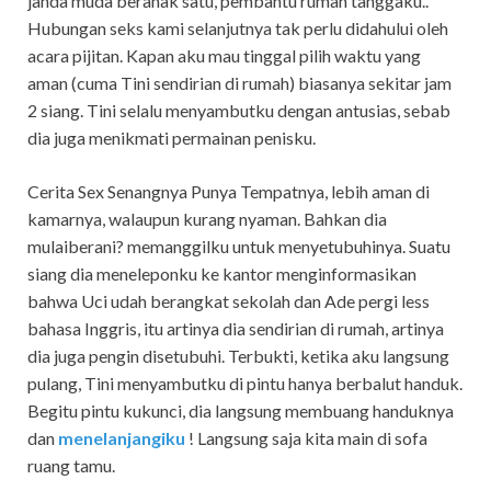
janda muda beranak satu, pembantu rumah tanggaku..
Hubungan seks kami selanjutnya tak perlu didahului oleh
acara pijitan. Kapan aku mau tinggal pilih waktu yang
aman (cuma Tini sendirian di rumah) biasanya sekitar jam
2 siang. Tini selalu menyambutku dengan antusias, sebab
dia juga menikmati permainan penisku.
Cerita Sex Senangnya Punya Tempatnya, lebih aman di
kamarnya, walaupun kurang nyaman. Bahkan dia
mulaiberani? memanggilku untuk menyetubuhinya. Suatu
siang dia meneleponku ke kantor menginformasikan
bahwa Uci udah berangkat sekolah dan Ade pergi less
bahasa Inggris, itu artinya dia sendirian di rumah, artinya
dia juga pengin disetubuhi. Terbukti, ketika aku langsung
pulang, Tini menyambutku di pintu hanya berbalut handuk.
Begitu pintu kukunci, dia langsung membuang handuknya
dan
menelanjangiku
! Langsung saja kita main di sofa
ruang tamu.