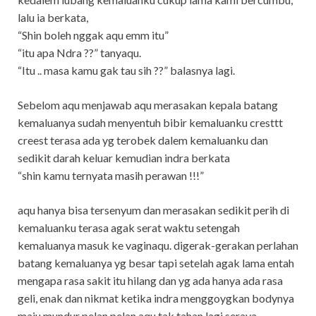
lalu ia berkata,
“Shin boleh nggak aqu emm itu”
“itu apa Ndra ??” tanyaqu.
“Itu .. masa kamu gak tau sih ??” balasnya lagi.
Sebelom aqu menjawab aqu merasakan kepala batang
kemaluanya sudah menyentuh bibir kemaluanku cresttt
creest terasa ada yg terobek dalem kemaluanku dan
sedikit darah keluar kemudian indra berkata
“shin kamu ternyata masih perawan !!!”
aqu hanya bisa tersenyum dan merasakan sedikit perih di
kemaluanku terasa agak serat waktu setengah
kemaluanya masuk ke vaginaqu. digerak-gerakan perlahan
batang kemaluanya yg besar tapi setelah agak lama entah
mengapa rasa sakit itu hilang dan yg ada hanya ada rasa
geli, enak dan nikmat ketika indra menggoygkan bodynya
maju mundur pelan pelan aqu tak tahan lagi seraya