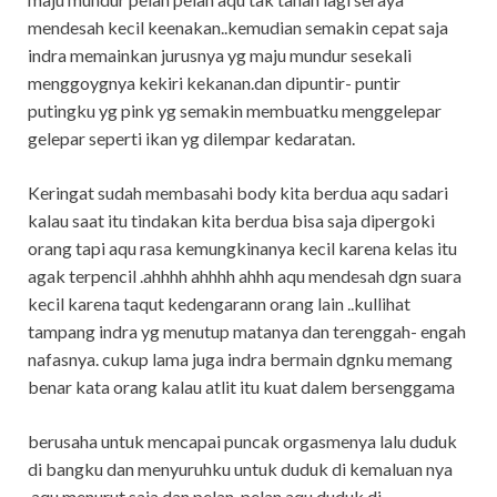
mendesah kecil keenakan..kemudian semakin cepat saja
indra memainkan jurusnya yg maju mundur sesekali
menggoygnya kekiri kekanan.dan dipuntir- puntir
putingku yg pink yg semakin membuatku menggelepar
gelepar seperti ikan yg dilempar kedaratan.
Keringat sudah membasahi body kita berdua aqu sadari
kalau saat itu tindakan kita berdua bisa saja dipergoki
orang tapi aqu rasa kemungkinanya kecil karena kelas itu
agak terpencil .ahhhh ahhhh ahhh aqu mendesah dgn suara
kecil karena taqut kedengarann orang lain ..kullihat
tampang indra yg menutup matanya dan terenggah- engah
nafasnya. cukup lama juga indra bermain dgnku memang
benar kata orang kalau atlit itu kuat dalem bersenggama
berusaha untuk mencapai puncak orgasmenya lalu duduk
di bangku dan menyuruhku untuk duduk di kemaluan nya
.aqu menurut saja dan pelan-pelan aqu duduk di