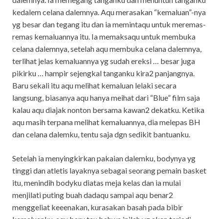
kedalem celana dalemnya. Aqu merasakan “kemaluan”-nya
yg besar dan tegang itu dan ia memintaqu untuk meremas-
remas kemaluannya itu. Ia memaksaqu untuk membuka
celana dalemnya, setelah aqu membuka celana dalemnya,
terlihat jelas kemaluannya yg sudah ereksi … besar juga
pikirku … hampir sejengkal tanganku kira2 panjangnya.
Baru sekali itu aqu melihat kemaluan lelaki secara
langsung, biasanya aqu hanya meihat dari “Blue” film saja
kalau aqu diajak nonton bersama kawan2 dekatku. Ketika
aqu masih terpana melihat kemaluannya, dia melepas BH
dan celana dalemku, tentu saja dgn sedikit bantuanku.
Setelah ia menyingkirkan pakaian dalemku, bodynya yg
tinggi dan atletis layaknya sebagai seorang pemain basket
itu, menindih bodyku diatas meja kelas dan ia mulai
menjilati puting buah dadaqu sampai aqu benar2
menggeliat keeenakan, kurasakan basah pada bibir