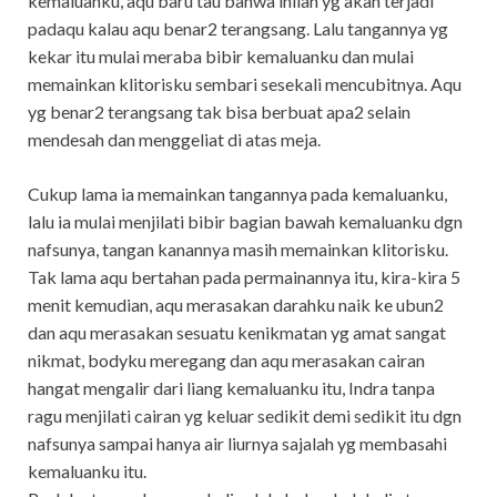
kemaluanku, aqu baru tau bahwa inilah yg akan terjadi
padaqu kalau aqu benar2 terangsang. Lalu tangannya yg
kekar itu mulai meraba bibir kemaluanku dan mulai
memainkan klitorisku sembari sesekali mencubitnya. Aqu
yg benar2 terangsang tak bisa berbuat apa2 selain
mendesah dan menggeliat di atas meja.
Cukup lama ia memainkan tangannya pada kemaluanku,
lalu ia mulai menjilati bibir bagian bawah kemaluanku dgn
nafsunya, tangan kanannya masih memainkan klitorisku.
Tak lama aqu bertahan pada permainannya itu, kira-kira 5
menit kemudian, aqu merasakan darahku naik ke ubun2
dan aqu merasakan sesuatu kenikmatan yg amat sangat
nikmat, bodyku meregang dan aqu merasakan cairan
hangat mengalir dari liang kemaluanku itu, Indra tanpa
ragu menjilati cairan yg keluar sedikit demi sedikit itu dgn
nafsunya sampai hanya air liurnya sajalah yg membasahi
kemaluanku itu.