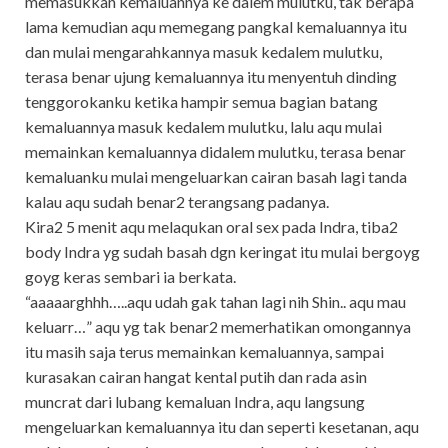
memasukkan kemaluannya ke dalem mulutku, tak berapa
lama kemudian aqu memegang pangkal kemaluannya itu
dan mulai mengarahkannya masuk kedalem mulutku,
terasa benar ujung kemaluannya itu menyentuh dinding
tenggorokanku ketika hampir semua bagian batang
kemaluannya masuk kedalem mulutku, lalu aqu mulai
memainkan kemaluannya didalem mulutku, terasa benar
kemaluanku mulai mengeluarkan cairan basah lagi tanda
kalau aqu sudah benar2 terangsang padanya.
Kira2 5 menit aqu melaqukan oral sex pada Indra, tiba2
body Indra yg sudah basah dgn keringat itu mulai bergoyg
goyg keras sembari ia berkata.
“aaaaarghhh…..aqu udah gak tahan lagi nih Shin.. aqu mau
keluarr…” aqu yg tak benar2 memerhatikan omongannya
itu masih saja terus memainkan kemaluannya, sampai
kurasakan cairan hangat kental putih dan rada asin
muncrat dari lubang kemaluan Indra, aqu langsung
mengeluarkan kemaluannya itu dan seperti kesetanan, aqu