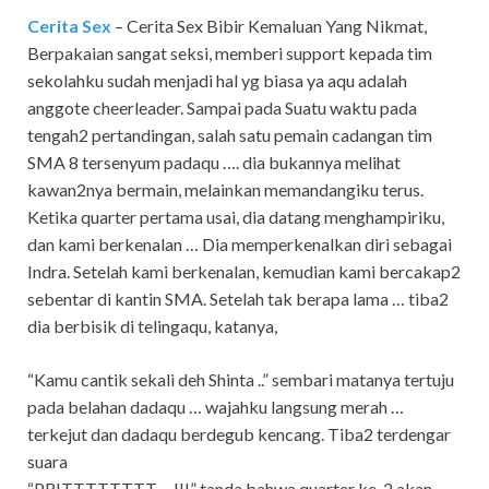
Cerita Sex
– Cerita Sex Bibir Kemaluan Yang Nikmat,
Berpakaian sangat seksi, memberi support kepada tim
sekolahku sudah menjadi hal yg biasa ya aqu adalah
anggote cheerleader. Sampai pada Suatu waktu pada
tengah2 pertandingan, salah satu pemain cadangan tim
SMA 8 tersenyum padaqu …. dia bukannya melihat
kawan2nya bermain, melainkan memandangiku terus.
Ketika quarter pertama usai, dia datang menghampiriku,
dan kami berkenalan … Dia memperkenalkan diri sebagai
Indra. Setelah kami berkenalan, kemudian kami bercakap2
sebentar di kantin SMA. Setelah tak berapa lama … tiba2
dia berbisik di telingaqu, katanya,
“Kamu cantik sekali deh Shinta ..” sembari matanya tertuju
pada belahan dadaqu … wajahku langsung merah …
terkejut dan dadaqu berdegub kencang. Tiba2 terdengar
suara
“PRITTTTTTTT….!!!” tanda bahwa quarter ke-2 akan