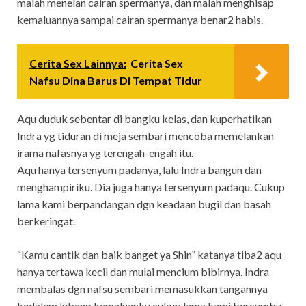
malah menelan cairan spermanya, dan malah menghisap
kemaluannya sampai cairan spermanya benar2 habis.
Cerita Sex Lainnya:
Cerita Sex
Nafsu Dina Barus Di Tempat Tidur
Aqu duduk sebentar di bangku kelas, dan kuperhatikan
Indra yg tiduran di meja sembari mencoba memelankan
irama nafasnya yg terengah-engah itu.
Aqu hanya tersenyum padanya, lalu Indra bangun dan
menghampiriku. Dia juga hanya tersenyum padaqu. Cukup
lama kami berpandangan dgn keadaan bugil dan basah
berkeringat.
“Kamu cantik dan baik banget ya Shin” katanya tiba2 aqu
hanya tertawa kecil dan mulai mencium bibirnya. Indra
membalas dgn nafsu sembari memasukkan tangannya
kedalem lubang kemaluanku cukup lama kami bercumbu,