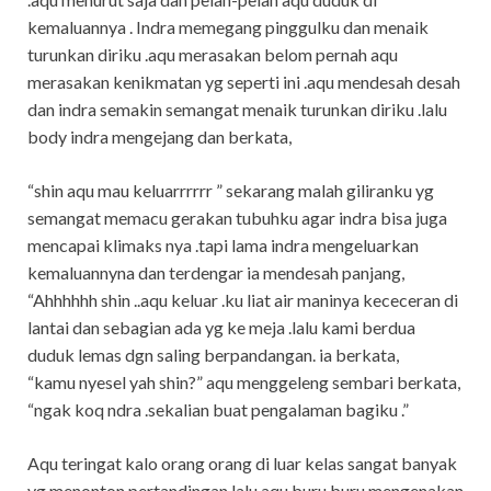
kemaluannya . Indra memegang pinggulku dan menaik
turunkan diriku .aqu merasakan belom pernah aqu
merasakan kenikmatan yg seperti ini .aqu mendesah desah
dan indra semakin semangat menaik turunkan diriku .lalu
body indra mengejang dan berkata,
“shin aqu mau keluarrrrrr ” sekarang malah giliranku yg
semangat memacu gerakan tubuhku agar indra bisa juga
mencapai klimaks nya .tapi lama indra mengeluarkan
kemaluannyna dan terdengar ia mendesah panjang,
“Ahhhhhh shin ..aqu keluar .ku liat air maninya kececeran di
lantai dan sebagian ada yg ke meja .lalu kami berdua
duduk lemas dgn saling berpandangan. ia berkata,
“kamu nyesel yah shin?” aqu menggeleng sembari berkata,
“ngak koq ndra .sekalian buat pengalaman bagiku .”
Aqu teringat kalo orang orang di luar kelas sangat banyak
yg menonton pertandingan lalu aqu buru buru mengenakan