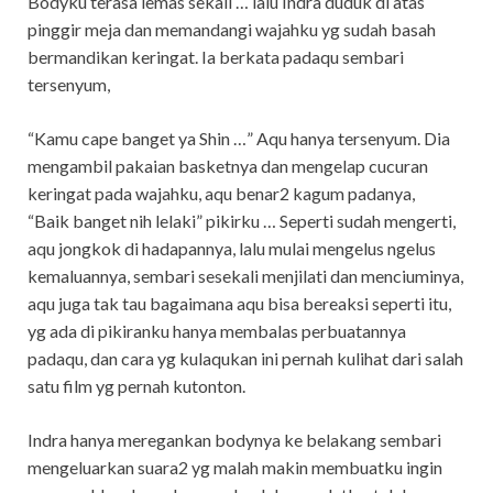
Bodyku terasa lemas sekali … lalu Indra duduk di atas
pinggir meja dan memandangi wajahku yg sudah basah
bermandikan keringat. Ia berkata padaqu sembari
tersenyum,
“Kamu cape banget ya Shin …” Aqu hanya tersenyum. Dia
mengambil pakaian basketnya dan mengelap cucuran
keringat pada wajahku, aqu benar2 kagum padanya,
“Baik banget nih lelaki” pikirku … Seperti sudah mengerti,
aqu jongkok di hadapannya, lalu mulai mengelus ngelus
kemaluannya, sembari sesekali menjilati dan menciuminya,
aqu juga tak tau bagaimana aqu bisa bereaksi seperti itu,
yg ada di pikiranku hanya membalas perbuatannya
padaqu, dan cara yg kulaqukan ini pernah kulihat dari salah
satu film yg pernah kutonton.
Indra hanya meregankan bodynya ke belakang sembari
mengeluarkan suara2 yg malah makin membuatku ingin