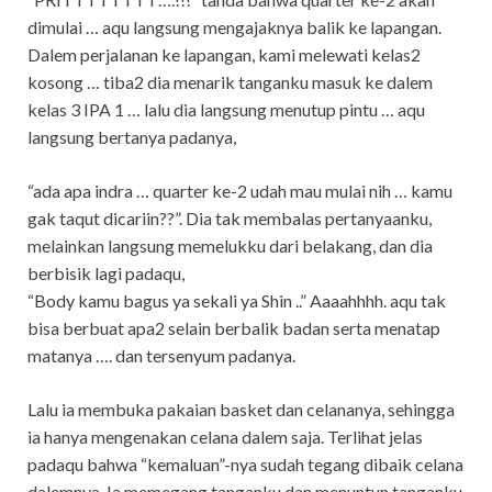
dimulai … aqu langsung mengajaknya balik ke lapangan.
Dalem perjalanan ke lapangan, kami melewati kelas2
kosong … tiba2 dia menarik tanganku masuk ke dalem
kelas 3 IPA 1 … lalu dia langsung menutup pintu … aqu
langsung bertanya padanya,
“ada apa indra … quarter ke-2 udah mau mulai nih … kamu
gak taqut dicariin??”. Dia tak membalas pertanyaanku,
melainkan langsung memelukku dari belakang, dan dia
berbisik lagi padaqu,
“Body kamu bagus ya sekali ya Shin ..” Aaaahhhh. aqu tak
bisa berbuat apa2 selain berbalik badan serta menatap
matanya …. dan tersenyum padanya.
Lalu ia membuka pakaian basket dan celananya, sehingga
ia hanya mengenakan celana dalem saja. Terlihat jelas
padaqu bahwa “kemaluan”-nya sudah tegang dibaik celana
dalemnya. Ia memegang tanganku dan menuntun tanganku