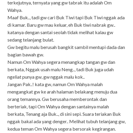
terkejutnya, ternyata yang gw tabrak itu adalah Om
Wahya.
Maaf Buk.., tadi gw cari Buk Tiwi tapi Buk Tiwi nggak ada
di kamar. Baru gw mau keluar, eh Buk tiwi nabrak gw..
katanya dengan santai seolah tidak melihat kalau gw
sedang telanjang bulat.
Gw begitu malu berusah bangkit sambil mentupi dada dan
bagian bawah gw.
Namun Om Wahya segera menangkap tangan gw dan
berkata, Nggak usah malu Neng.., tadi Buk juga udah
ngeliat punya gw, gw nggak malu kok..
Jangan Pak..! kata gw, namun Om Wahya malah
mengangkat gw ke arah halaman belakang menuju dua
orang temannya. Gw berusaha memberontak dan
berteriak, tapi Om Wahya dengan santainya malah
berkata, Tenang aja Buk.., di sini sepi. Suara teriakan Buk
nggak bakal ada yang denger.. Melihat tubuh telanjang gw,
kedua teman Om Wahya segera bersorak kegirangan.