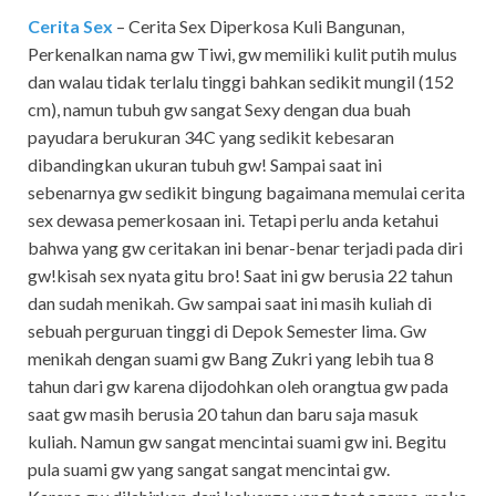
Cerita Sex
– Cerita Sex Diperkosa Kuli Bangunan,
Perkenalkan nama gw Tiwi, gw memiliki kulit putih mulus
dan walau tidak terlalu tinggi bahkan sedikit mungil (152
cm), namun tubuh gw sangat Sexy dengan dua buah
payudara berukuran 34C yang sedikit kebesaran
dibandingkan ukuran tubuh gw! Sampai saat ini
sebenarnya gw sedikit bingung bagaimana memulai cerita
sex dewasa pemerkosaan ini. Tetapi perlu anda ketahui
bahwa yang gw ceritakan ini benar-benar terjadi pada diri
gw!kisah sex nyata gitu bro! Saat ini gw berusia 22 tahun
dan sudah menikah. Gw sampai saat ini masih kuliah di
sebuah perguruan tinggi di Depok Semester lima. Gw
menikah dengan suami gw Bang Zukri yang lebih tua 8
tahun dari gw karena dijodohkan oleh orangtua gw pada
saat gw masih berusia 20 tahun dan baru saja masuk
kuliah. Namun gw sangat mencintai suami gw ini. Begitu
pula suami gw yang sangat sangat mencintai gw.