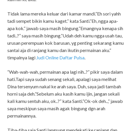
Tidak lama mereka keluar dari kamar mandi.”Eh sori yahh
tadi sempet bikin kamu kaget.” kata Santi.”Eh, ngga apa-
apa kok.” jawab saya masih bingung.”Emangnya kenapa sih
tadi..?” saya masih bingung.”Udah deh kamu ngga usah tau,
urusan perempuan kok barusan, yg penting sekarang kamu
santai aja di ranjang kamu dan ikutin permainan aku.”
timpalnya lagi
Judi Online Daftar Pulsa
.
“Wah-wah-wah, permainan apa lagi nih..?” pikir saya dalam
hati.Tapi saya sudah senang sekali, apalagi saya melihat
Dina tersenyum nakal ke arah saya. Duh, saya jadi tambah
horni saja deh.”Sebelum aku kasih kamu ijin, jangan sekali
kali kamu sentuh aku, ok..?” kata Santi.”Ok-ok deh..,” jawab
saya meskipun saya masih agak bingung dgn arah
permainannya.
Tiba-tiba saja Santi langsung mendekati ke ranjang dan