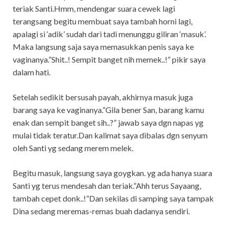
teriak Santi.Hmm, mendengar suara cewek lagi
terangsang begitu membuat saya tambah horni lagi,
apalagi si ‘adik’ sudah dari tadi menunggu giliran ‘masuk’.
Maka langsung saja saya memasukkan penis saya ke
vaginanya.”Shit..! Sempit banget nih memek..!” pikir saya
dalam hati.
Setelah sedikit bersusah payah, akhirnya masuk juga
barang saya ke vaginanya.”Gila bener San, barang kamu
enak dan sempit banget sih..?” jawab saya dgn napas yg
mulai tidak teratur.Dan kalimat saya dibalas dgn senyum
oleh Santi yg sedang merem melek.
Begitu masuk, langsung saya goygkan. yg ada hanya suara
Santi yg terus mendesah dan teriak.”Ahh terus Sayaang,
tambah cepet donk..!”Dan sekilas di samping saya tampak
Dina sedang meremas-remas buah dadanya sendiri.