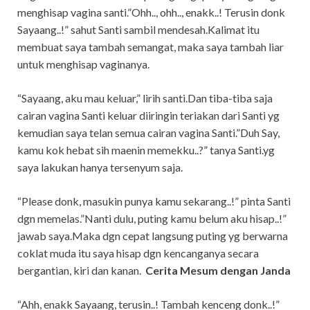
menghisap vagina santi.”Ohh.., ohh.., enakk..! Terusin donk
Sayaang..!” sahut Santi sambil mendesah.Kalimat itu
membuat saya tambah semangat, maka saya tambah liar
untuk menghisap vaginanya.
“Sayaang, aku mau keluar,” lirih santi.Dan tiba-tiba saja
cairan vagina Santi keluar diiringin teriakan dari Santi yg
kemudian saya telan semua cairan vagina Santi.”Duh Say,
kamu kok hebat sih maenin memekku..?” tanya Santi.yg
saya lakukan hanya tersenyum saja.
“Please donk, masukin punya kamu sekarang..!” pinta Santi
dgn memelas.”Nanti dulu, puting kamu belum aku hisap..!”
jawab saya.Maka dgn cepat langsung puting yg berwarna
coklat muda itu saya hisap dgn kencanganya secara
bergantian, kiri dan kanan.
Cerita Mesum dengan Janda
“Ahh, enakk Sayaang, terusin..! Tambah kenceng donk..!”