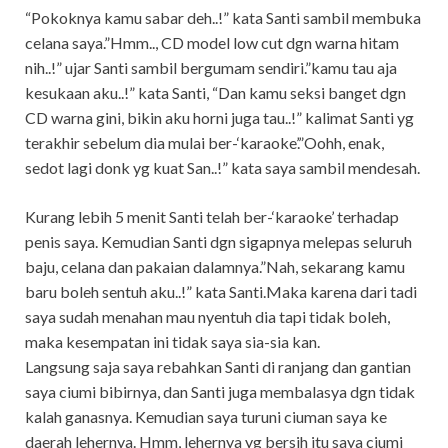
“Pokoknya kamu sabar deh..!” kata Santi sambil membuka
celana saya.”Hmm.., CD model low cut dgn warna hitam
nih..!” ujar Santi sambil bergumam sendiri.”kamu tau aja
kesukaan aku..!” kata Santi, “Dan kamu seksi banget dgn
CD warna gini, bikin aku horni juga tau..!” kalimat Santi yg
terakhir sebelum dia mulai ber-‘karaoke’.”Oohh, enak,
sedot lagi donk yg kuat San..!” kata saya sambil mendesah.
Kurang lebih 5 menit Santi telah ber-‘karaoke’ terhadap
penis saya. Kemudian Santi dgn sigapnya melepas seluruh
baju, celana dan pakaian dalamnya.”Nah, sekarang kamu
baru boleh sentuh aku..!” kata Santi.Maka karena dari tadi
saya sudah menahan mau nyentuh dia tapi tidak boleh,
maka kesempatan ini tidak saya sia-sia kan.
Langsung saja saya rebahkan Santi di ranjang dan gantian
saya ciumi bibirnya, dan Santi juga membalasya dgn tidak
kalah ganasnya. Kemudian saya turuni ciuman saya ke
daerah lehernya. Hmm, lehernya yg bersih itu saya ciumi