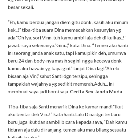
besar sekali.
“Eh, kamu berdua jangan diem gitu donk, kasih aku minum
kek..!” tiba-tiba suara Dina memecahkan kesunyian yg
ada.”Oh iya, sori Vinn, tuh kamu ambil aja deh di kulkas..!”
jawab saya sekenanya.”Gini..,” kata Dina. “Temen aku Santi
ini seorang janda anak satu, tapi kamu pikir deh, umurnya
baru 24 dan body-nya masih segini, ngga kecewa donk
kamu aku bawain yg kaya gini.” lanjut Dina lagi.”Ah elu
bisaan aja Vin,” sahut Santi dgn tersipu, sehingga
tampaklah wajahnya yg sedikit memerah.Aduh.., ini
membuat saya jadi horni saja.
Cerita Sex Janda Muda
Tiba-tiba saja Santi menarik Dina ke kamar mandi.”Ikut
aku bentar deh Vin..!” kata Santi.Lalu Dina dgn terburu
buru juga ikut dan sambil bicara kepada saya, “Dah kamu
tiduran aja dulu di ranjang, temen aku mau bilang sesuatu
kali nih ke aku.”