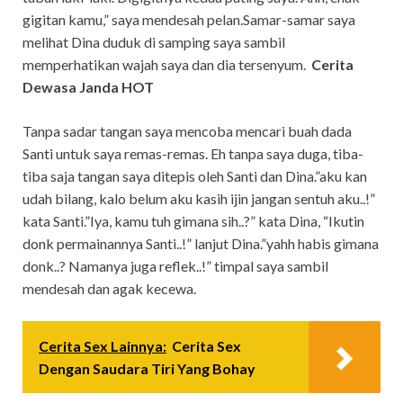
gigitan kamu,” saya mendesah pelan.Samar-samar saya
melihat Dina duduk di samping saya sambil
memperhatikan wajah saya dan dia tersenyum.
Cerita
Dewasa Janda HOT
Tanpa sadar tangan saya mencoba mencari buah dada
Santi untuk saya remas-remas. Eh tanpa saya duga, tiba-
tiba saja tangan saya ditepis oleh Santi dan Dina.”aku kan
udah bilang, kalo belum aku kasih ijin jangan sentuh aku..!”
kata Santi.”Iya, kamu tuh gimana sih..?” kata Dina, “Ikutin
donk permainannya Santi..!” lanjut Dina.”yahh habis gimana
donk..? Namanya juga reflek..!” timpal saya sambil
mendesah dan agak kecewa.
Cerita Sex Lainnya:
Cerita Sex
Dengan Saudara Tiri Yang Bohay