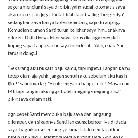
segera menciumi saya di bibir. yahh sudah otomatis saya
akan merespon juga donk. Lidah kami saling ‘bergerilya’,
sedangkan saya hanya boleh telentang saja di ranjang.
Kemudian ciuman Santi turun ke leher saya, hm.. enaknya
pikirku. Dijilatinnya leher saya, terus dia juga menjilati
kuping saya.Tanpa sadar saya mendesah, “Ahh, enak, San,
terusin dong..!”
“Sekarang aku bukain baju kamu, tapi inget..! Tangan kamu
tetep diam aja yahh, jangan sentuh aku sebelum aku kasih
ijin..!” sahutnya lagi.”Aduh sengsara banget nih..! Masa mau
ML tapi tangan aku ngga boleh megang-megang sih..!”
pikir saya dalam hati.
dgn cepet Santi membuka baju saya dan langsung
dilempar. dgn sigapnya Santi langsung bergerilya di dada
saya, bagaikan seseorang yg lama tidak mendapatkan
tubuh laki-laki. Digigitnya kedua puting saya.”Ahh, enak