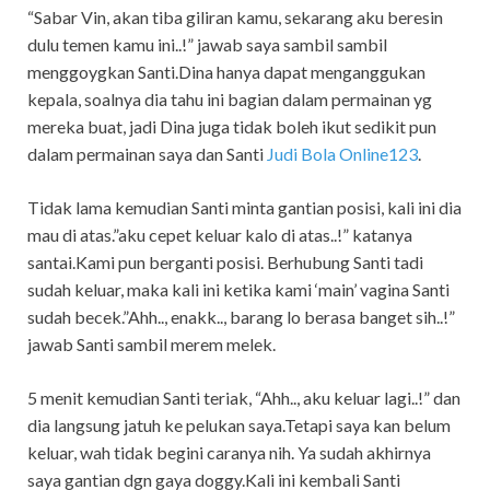
“Sabar Vin, akan tiba giliran kamu, sekarang aku beresin
dulu temen kamu ini..!” jawab saya sambil sambil
menggoygkan Santi.Dina hanya dapat menganggukan
kepala, soalnya dia tahu ini bagian dalam permainan yg
mereka buat, jadi Dina juga tidak boleh ikut sedikit pun
dalam permainan saya dan Santi
Judi Bola Online123
.
Tidak lama kemudian Santi minta gantian posisi, kali ini dia
mau di atas.”aku cepet keluar kalo di atas..!” katanya
santai.Kami pun berganti posisi. Berhubung Santi tadi
sudah keluar, maka kali ini ketika kami ‘main’ vagina Santi
sudah becek.”Ahh.., enakk.., barang lo berasa banget sih..!”
jawab Santi sambil merem melek.
5 menit kemudian Santi teriak, “Ahh.., aku keluar lagi..!” dan
dia langsung jatuh ke pelukan saya.Tetapi saya kan belum
keluar, wah tidak begini caranya nih. Ya sudah akhirnya
saya gantian dgn gaya doggy.Kali ini kembali Santi