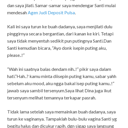
dan saya jilati. Samar-samar saya mendengar Santi mulai
mendesah
Agen Judi Deposit Pulsa
.
Kali ini saya turun ke buah dadanya, saya menjilati dulu
pinggirnya secara bergantian, dari kanan ke kiri. Tetapi
saya tidak menyentuh sedikit pun putingnya Santi.Dan
Santi kemudian bicara, “Ayo donk isepin puting aku,
please..!”
“Wah ini saatnya balas dendam nih..!” pikir saya dalam
hati.”Hah..? kamu minta diisepin puting kamu, sabar yahh
sebelum aku mood, aku ngga bakal isep puting kamu..!”
jawab saya sambil tersenyum.Saya lihat Dina juga ikut
tersenyum melihat temannya terkapar pasrah.
Tidak lama setelah saya memainkan buah dadanya, saya
turun ke vaginanya. Tampaklah bulu-bulu vagina Santi yg
begitu halus dan dicukur rapih. dgn sigap saya langsung