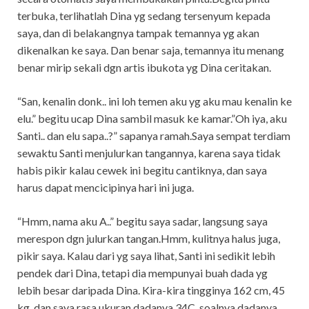
terbuka, terlihatlah Dina yg sedang tersenyum kepada
saya, dan di belakangnya tampak temannya yg akan
dikenalkan ke saya. Dan benar saja, temannya itu menang
benar mirip sekali dgn artis ibukota yg Dina ceritakan.
“San, kenalin donk.. ini loh temen aku yg aku mau kenalin ke
elu.” begitu ucap Dina sambil masuk ke kamar.”Oh iya, aku
Santi.. dan elu sapa..?” sapanya ramah.Saya sempat terdiam
sewaktu Santi menjulurkan tangannya, karena saya tidak
habis pikir kalau cewek ini begitu cantiknya, dan saya
harus dapat mencicipinya hari ini juga.
“Hmm, nama aku A..” begitu saya sadar, langsung saya
merespon dgn julurkan tangan.Hmm, kulitnya halus juga,
pikir saya. Kalau dari yg saya lihat, Santi ini sedikit lebih
pendek dari Dina, tetapi dia mempunyai buah dada yg
lebih besar daripada Dina. Kira-kira tingginya 162 cm, 45
kg, dan saya rasa ukuran dadanya 34C, soalnya dadanya