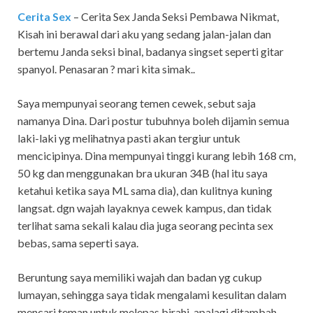
Cerita Sex
– Cerita Sex Janda Seksi Pembawa Nikmat,
Kisah ini berawal dari aku yang sedang jalan-jalan dan
bertemu Janda seksi binal, badanya singset seperti gitar
spanyol. Penasaran ? mari kita simak..
Saya mempunyai seorang temen cewek, sebut saja
namanya Dina. Dari postur tubuhnya boleh dijamin semua
laki-laki yg melihatnya pasti akan tergiur untuk
mencicipinya. Dina mempunyai tinggi kurang lebih 168 cm,
50 kg dan menggunakan bra ukuran 34B (hal itu saya
ketahui ketika saya ML sama dia), dan kulitnya kuning
langsat. dgn wajah layaknya cewek kampus, dan tidak
terlihat sama sekali kalau dia juga seorang pecinta sex
bebas, sama seperti saya.
Beruntung saya memiliki wajah dan badan yg cukup
lumayan, sehingga saya tidak mengalami kesulitan dalam
mencari teman untuk melepas birahi, apalagi ditambah