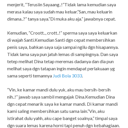
menjerit, “Terusiin Sayaang..!”Tidak lama kemudian saya
merasa kalau saya sudah mau keluar.”San, mau keluarin
dimana..?” tanya saya.”Di muka aku aja.” jawabnya cepat.
Kemudian, “Croott.., crott..!” sperma saya saya keluarkan
di wajah Santi.Kemudian Santi dgn cepat membersihkan
penis saya, bahkan saya saja sampai ngilu dgn hisapannya.
Tidak lama saya pun jatuh lemas di sampingnya. Dan saya
tetep melihat Dina tetap meremas dadanya dan dia pun
melihat saya dgn tatapan ingin mendapat perlakuaan yg
sama seperti temannya
Judi Bola 3033
.
“Vin, ke kamar mandi dulu yuk, aku mau bersih-bersih
nih..!” jawab saya sambil mengajak Dina.Kemudian Dina
dgn cepat menarik saya ke kamar mandi. Di kamar mandi
kami saling membersihkan satu sama lain.”Vin, aku
istirahat dulu yahh, aku cape banget soalnya,” timpal saya
dgn suara lemas karena horni tapi penuh dgn kebahagiaan.