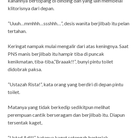
kanannya bertopang di dinding dan yang lain membelai
klitorisnya dari depan.
”Uuuh…mmhhh…ssshhh…”, desis wanita berjilbab itu pelan
tertahan.
Keringat nampak mulai mengalir dari atas keningnya. Saat
PNS manis berjilbab itu hampir tiba di puncak
kenikmatan, tiba-tiba,”Braaak!!”, bunyi pintu toilet
didobrak paksa.
”Ustazah Rista!”, kata orang yang berdiri di depan pintu
toilet.
Matanya yang tidak berkedip sedikitpun melihat
perempuan cantik berseragam dan berjilbab itu. Diapun
tersentak kaget,
“Ustad Adi!!”, katanya kaget setengah berteriak.