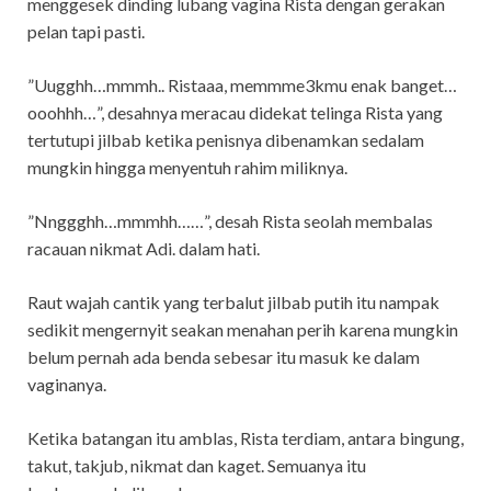
menggesek dinding lubang vagina Rista dengan gerakan
pelan tapi pasti.
”Uugghh…mmmh.. Ristaaa, memmme3kmu enak banget…
ooohhh…”, desahnya meracau didekat telinga Rista yang
tertutupi jilbab ketika penisnya dibenamkan sedalam
mungkin hingga menyentuh rahim miliknya.
”Nnggghh…mmmhh……”, desah Rista seolah membalas
racauan nikmat Adi. dalam hati.
Raut wajah cantik yang terbalut jilbab putih itu nampak
sedikit mengernyit seakan menahan perih karena mungkin
belum pernah ada benda sebesar itu masuk ke dalam
vaginanya.
Ketika batangan itu amblas, Rista terdiam, antara bingung,
takut, takjub, nikmat dan kaget. Semuanya itu