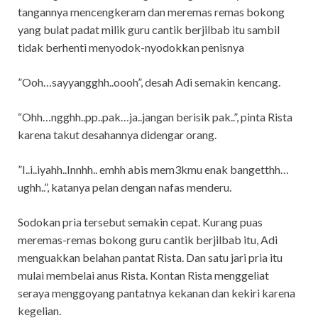
tangannya mencengkeram dan meremas remas bokong
yang bulat padat milik guru cantik berjilbab itu sambil
tidak berhenti menyodok-nyodokkan penisnya
”Ooh…sayyangghh..oooh”, desah Adi semakin kencang.
“Ohh…ngghh..pp..pak…ja..jangan berisik pak..”, pinta Rista
karena takut desahannya didengar orang.
”I..i..iyahh..Innhh.. emhh abis mem3kmu enak bangetthh…
ughh..”, katanya pelan dengan nafas menderu.
Sodokan pria tersebut semakin cepat. Kurang puas
meremas-remas bokong guru cantik berjilbab itu, Adi
menguakkan belahan pantat Rista. Dan satu jari pria itu
mulai membelai anus Rista. Kontan Rista menggeliat
seraya menggoyang pantatnya kekanan dan kekiri karena
kegelian.