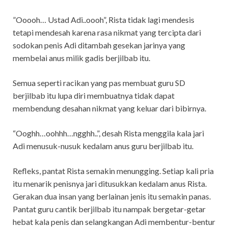
”Ooooh… Ustad Adi..oooh”, Rista tidak lagi mendesis
tetapi mendesah karena rasa nikmat yang tercipta dari
sodokan penis Adi ditambah gesekan jarinya yang
membelai anus milik gadis berjilbab itu.
Semua seperti racikan yang pas membuat guru SD
berjilbab itu lupa diri membuatnya tidak dapat
membendung desahan nikmat yang keluar dari bibirnya.
“Ooghh…oohhh…ngghh..”, desah Rista menggila kala jari
Adi menusuk-nusuk kedalam anus guru berjilbab itu.
Refleks, pantat Rista semakin menungging. Setiap kali pria
itu menarik penisnya jari ditusukkan kedalam anus Rista.
Gerakan dua insan yang berlainan jenis itu semakin panas.
Pantat guru cantik berjilbab itu nampak bergetar-getar
hebat kala penis dan selangkangan Adi membentur-bentur