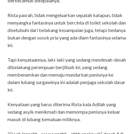
berkecamuk dikepalanya.
Rista pasrah, tidak mengeluarkan sepatah katapun, tidak
menyangka fantasinya untuk bercinta di toilet sekolah dan
disetubuhi dari belakang kesampaian juga, tetapi bedanya
bukan dengan sosok pria yang ada dlam fantasinya selama
ini.
Tapi kenyataannya, laki-laki yang sedang mendesah-desah
dibelakang perempuan berjilbab ini, yang sedang
membenamkan dan memaju mundurkan penisnya ke
dalam lubang surgawinya ini adalah penjaga sekolah dasar
ini.
Kenyataan yang harus diterima Rista kala Adilah yang
sedang asyik menikmati dan memompa penisnya keluar
masuk di lubang kemaluan miliknya.
”Oooh Innnahh…sssayyanghh…ohhh enaknyah”, desah Adi