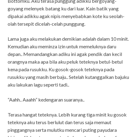
Bottomku. Aku terasa punggung adikku bergoyang-
goyang melenyek batang ku dari luar. Kain batik yang
dipakai adikku agak nipis menyebabkan kote ku seolah-
olah tersepit dicelah-celah punggung.
Lama juga aku melakukan demikian adalah dalam 10 minit.
Kemudian aku meminza izin untuk memeluknya daru
depan.. Memandangkan adiku ini agak pendik dan kecil
orangnya maka apa bila aku peluk teteknya betul-betul
kena pada rusukku. Ku gosok-gosok teteknya pada
rusukku yang masih berbaju.. Setelah kutanggalkan bajuku
aku lakukan lagu seperti tadi..
“Aahh.. Aaahh” kedengaran suaranya..
Terasa hangat teteknya. Lebih kurang tiga minit ku gosok
teteknya aku terus berlulut dan terus saja memaut
pinggangnya serta mulutku mencari puting payudara