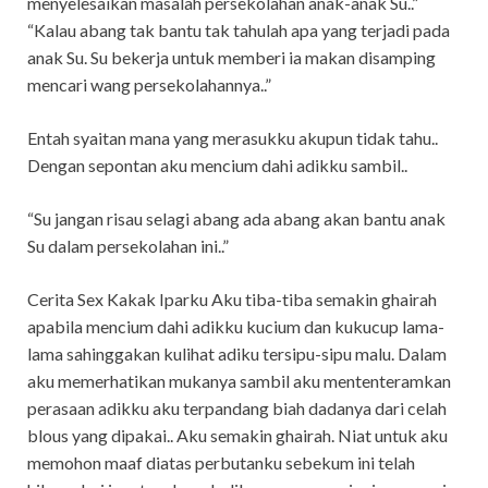
menyelesaikan masalah persekolahan anak-anak Su..”
“Kalau abang tak bantu tak tahulah apa yang terjadi pada
anak Su. Su bekerja untuk memberi ia makan disamping
mencari wang persekolahannya..”
Entah syaitan mana yang merasukku akupun tidak tahu..
Dengan sepontan aku mencium dahi adikku sambil..
“Su jangan risau selagi abang ada abang akan bantu anak
Su dalam persekolahan ini..”
Cerita Sex Kakak Iparku Aku tiba-tiba semakin ghairah
apabila mencium dahi adikku kucium dan kukucup lama-
lama sahinggakan kulihat adiku tersipu-sipu malu. Dalam
aku memerhatikan mukanya sambil aku mententeramkan
perasaan adikku aku terpandang biah dadanya dari celah
blous yang dipakai.. Aku semakin ghairah. Niat untuk aku
memohon maaf diatas perbutanku sebekum ini telah