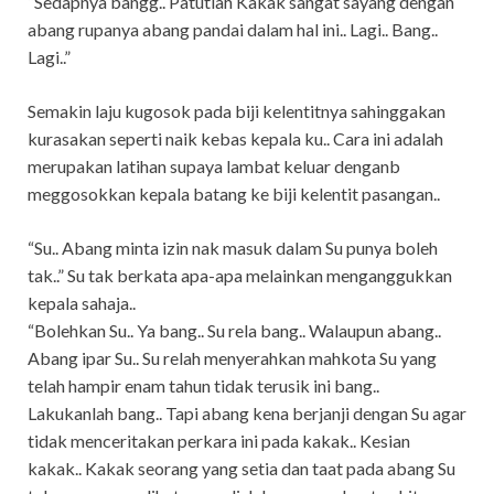
“Sedapnya bangg.. Patutlah Kakak sangat sayang dengan
abang rupanya abang pandai dalam hal ini.. Lagi.. Bang..
Lagi..”
Semakin laju kugosok pada biji kelentitnya sahinggakan
kurasakan seperti naik kebas kepala ku.. Cara ini adalah
merupakan latihan supaya lambat keluar denganb
meggosokkan kepala batang ke biji kelentit pasangan..
“Su.. Abang minta izin nak masuk dalam Su punya boleh
tak..” Su tak berkata apa-apa melainkan menganggukkan
kepala sahaja..
“Bolehkan Su.. Ya bang.. Su rela bang.. Walaupun abang..
Abang ipar Su.. Su relah menyerahkan mahkota Su yang
telah hampir enam tahun tidak terusik ini bang..
Lakukanlah bang.. Tapi abang kena berjanji dengan Su agar
tidak menceritakan perkara ini pada kakak.. Kesian
kakak.. Kakak seorang yang setia dan taat pada abang Su