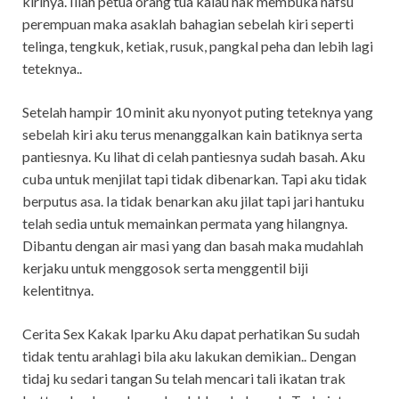
kirinya. Iilah petua orang tua kalau nak membuka nafsu
perempuan maka asaklah bahagian sebelah kiri seperti
telinga, tengkuk, ketiak, rusuk, pangkal peha dan lebih lagi
teteknya..
Setelah hampir 10 minit aku nyonyot puting teteknya yang
sebelah kiri aku terus menanggalkan kain batiknya serta
pantiesnya. Ku lihat di celah pantiesnya sudah basah. Aku
cuba untuk menjilat tapi tidak dibenarkan. Tapi aku tidak
berputus asa. Ia tidak benarkan aku jilat tapi jari hantuku
telah sedia untuk memainkan permata yang hilangnya.
Dibantu dengan air masi yang dan basah maka mudahlah
kerjaku untuk menggosok serta menggentil biji
kelentitnya.
Cerita Sex Kakak Iparku Aku dapat perhatikan Su sudah
tidak tentu arahlagi bila aku lakukan demikian.. Dengan
tidaj ku sedari tangan Su telah mencari tali ikatan trak