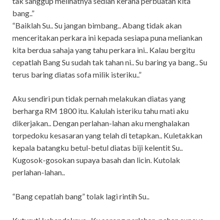
tak sanggup melihatnya sediah kerana perbuatan kita
bang..”
“Baiklah Su.. Su jangan bimbang.. Abang tidak akan
menceritakan perkara ini kepada sesiapa puna meliankan
kita berdua sahaja yang tahu perkara ini.. Kalau bergitu
cepatlah Bang Su sudah tak tahan ni.. Su baring ya bang.. Su
terus baring diatas sofa milik isteriku..”
Aku sendiri pun tidak pernah melakukan diatas yang
berharga RM 1800 itu. Kalulah isteriku tahu mati aku
dikerjakan.. Dengan perlahan-lahan aku menghalakan
torpedoku kesasaran yang telah di tetapkan.. Kuletakkan
kepala batangku betul-betul diatas biji kelentit Su..
Kugosok-gosokan supaya basah dan licin. Kutolak
perlahan-lahan..
“Bang cepatlah bang” tolak lagi rintih Su..