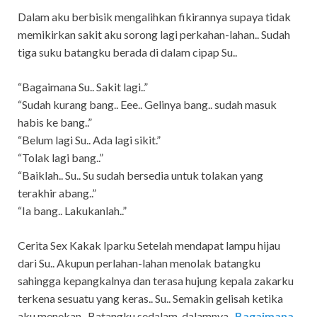
Dalam aku berbisik mengalihkan fikirannya supaya tidak
memikirkan sakit aku sorong lagi perkahan-lahan.. Sudah
tiga suku batangku berada di dalam cipap Su..
“Bagaimana Su.. Sakit lagi..”
“Sudah kurang bang.. Eee.. Gelinya bang.. sudah masuk
habis ke bang..”
“Belum lagi Su.. Ada lagi sikit.”
“Tolak lagi bang..”
“Baiklah.. Su.. Su sudah bersedia untuk tolakan yang
terakhir abang..”
“Ia bang.. Lakukanlah..”
Cerita Sex Kakak Iparku Setelah mendapat lampu hijau
dari Su.. Akupun perlahan-lahan menolak batangku
sahingga kepangkalnya dan terasa hujung kepala zakarku
terkena sesuatu yang keras.. Su.. Semakin gelisah ketika
aku menekan.. Batangku sedalam-dalamnya..
Bagaimana