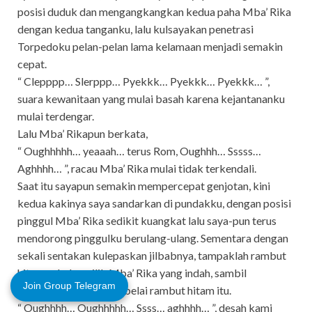
posisi duduk dan mengangkangkan kedua paha Mba’ Rika
dengan kedua tanganku, lalu kulsayakan penetrasi
Torpedoku pelan-pelan lama kelamaan menjadi semakin
cepat.
“ Clepppp… Slerppp… Pyekkk… Pyekkk… Pyekkk… ”,
suara kewanitaan yang mulai basah karena kejantananku
mulai terdengar.
Lalu Mba’ Rikapun berkata,
“ Oughhhhh… yeaaah… terus Rom, Oughhh… Sssss…
Aghhhh… ”, racau Mba’ Rika mulai tidak terkendali.
Saat itu sayapun semakin mempercepat genjotan, kini
kedua kakinya saya sandarkan di pundakku, dengan posisi
pinggul Mba’ Rika sedikit kuangkat lalu saya-pun terus
mendorong pinggulku berulang-ulang. Sementara dengan
sekali sentakan kulepaskan jilbabnya, tampaklah rambut
hitam sebahu milik Mba’ Rika yang indah, sambil
Join Group Telegram
menggenjot saya membelai rambut hitam itu.
“ Oughhhh… Oughhhhh… Ssss… aghhhh… ”, desah kami