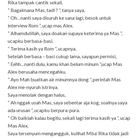
Rika tampak cantik sekali.
“ Bagaimana Mas, tadi ? ”, tanya saya.
“ Oh…nanti saya disuruh ke sana lagi, besok untuk
interview Rom ”, ucap mas Alex.
“ Alhamdulillah, saya doakan supaya keterima ya Mas ”,
ucapku berbasa-basi.
“ Terima kasih ya Rom ”, ucapnya.
Setelah berbasa – basi cukup lama, sayapun permisi,
“ Eehh…nanti dulu, kamu khan belum minum ”,ucap Mas
Alex berusaha mencegahku.
“ Ayo Mah buatkan air minumnya dong ”, perintah Mas
Alex me-nyuruh istrinya.
Saya menolak dengan halus,
“ Ah nggak usah Mas, saya sebentar aja kog, soalnya saya
ada urusan ”, ucapku berpura-pura.
“ Oh baiklah kalau begitu, sekali lagi terima kasih ya ”, ucap
Mas Alex.
Saya tersenyum mengangguk, kulihat Mba’ Rika tidak jadi