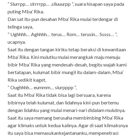
“ Slurrpp… slrrrrpp… .slluuurpp ”, suara hisapan saya pada
puting Mba’ Rika.
Dan sat itu-pun desahan Mba’ Rika mulai terdengar di
telinga saya,
“ Ughhhh… Aghhhh… terus… Rom… terusin… Sssss… ”,
ucapnya.
Saat itu dengan tangan kiriku tetap beraksi di kewanitaan
Mba’ Rika. Kini mulutku mulai merangkak maju menuju
bibir Mba’ Rika yang mendesah-desah, begitu wajah kami
bertatapan, kulumat bibir mungil itu dalam-dalam, Mba’
Rika sedikit kaget,
“ Oughhhh… eummm… slurpppp ”,
Saat itu Mba’ Rika tidak bisa lagi bersuara, karena
bibirnya telah kulumat, dan lidahnya kini-pun bertemu
dengan lidahku yang mulai menari-nari didalam mulutnya.
Saat itu saya memang berusaha membimbing Mba’ Rika
agar klimaks untuk kedua kalinya. Agar di saat klimaksnya
itu saya bisa memasukankejantananku, mempenetrasi