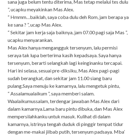
sana juga belum tentu diterima, Mas tetap melalui tes dulu
”, ucapku meyakinkan Mas Alex.
“ Hmmm…baiklah, saya coba dulu deh Rom, jam berapa ya
ke sana ? ”, ucap Mas Alex.
“ Sekitar jam kerja saja baiknya, jam 07.00 pagi saja Mas ”,
ucapku menyarankan.
Mas Alex hanya mengangguk tersenyum, lalu permisi
seraya tak lupa berterima kasih kepadsaya. Saya hanya
tersenyum, berarti selangkah lagi keinginanku tercapai.
Hari ini selasa, sesuai pre-diksiku, Mas Alex pagi-pagi
sudah berangkat, dan sekitar jam 11.00 siang baru
pulang.Saya menuju ke kamarnya, lalu mengetuk pintu,
“ Assalamualaikum ”, saya memberi salam.
Waalaikumussalam, terdengar jawaban Mas Alex dari
dalam kamarnya.Lama baru pintu dibuka, dan Mas Alex
mempersilahkanku untuk masuk. Kulihat di dalam
kamarnya, istrinya tengah duduk di pinggir tempat tidur
dengan me-makai jilbab putih, tersenyum padsaya. Mba’