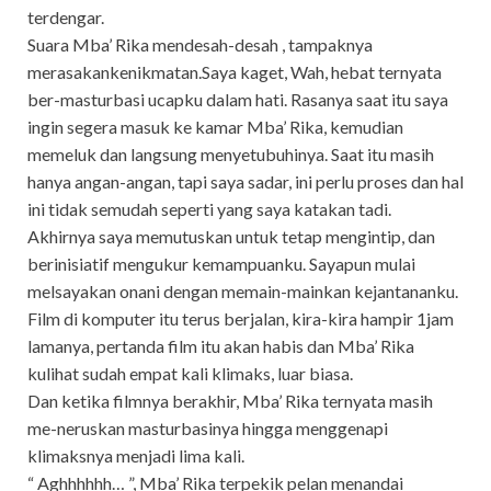
terdengar.
Suara Mba’ Rika mendesah-desah , tampaknya
merasakankenikmatan.Saya kaget, Wah, hebat ternyata
ber-masturbasi ucapku dalam hati. Rasanya saat itu saya
ingin segera masuk ke kamar Mba’ Rika, kemudian
memeluk dan langsung menyetubuhinya. Saat itu masih
hanya angan-angan, tapi saya sadar, ini perlu proses dan hal
ini tidak semudah seperti yang saya katakan tadi.
Akhirnya saya memutuskan untuk tetap mengintip, dan
berinisiatif mengukur kemampuanku. Sayapun mulai
melsayakan onani dengan memain-mainkan kejantananku.
Film di komputer itu terus berjalan, kira-kira hampir 1jam
lamanya, pertanda film itu akan habis dan Mba’ Rika
kulihat sudah empat kali klimaks, luar biasa.
Dan ketika filmnya berakhir, Mba’ Rika ternyata masih
me-neruskan masturbasinya hingga menggenapi
klimaksnya menjadi lima kali.
“ Aghhhhhh… ”, Mba’ Rika terpekik pelan menandai