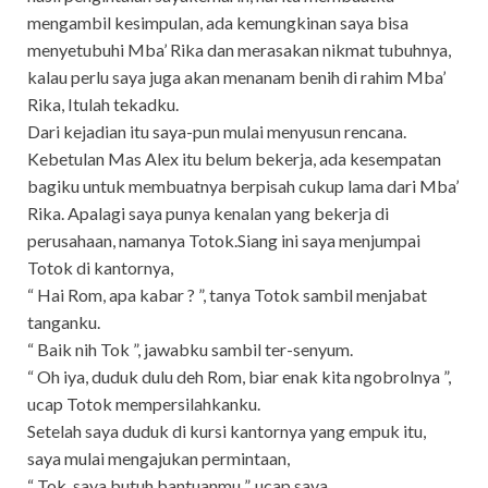
mengambil kesimpulan, ada kemungkinan saya bisa
menyetubuhi Mba’ Rika dan merasakan nikmat tubuhnya,
kalau perlu saya juga akan menanam benih di rahim Mba’
Rika, Itulah tekadku.
Dari kejadian itu saya-pun mulai menyusun rencana.
Kebetulan Mas Alex itu belum bekerja, ada kesempatan
bagiku untuk membuatnya berpisah cukup lama dari Mba’
Rika. Apalagi saya punya kenalan yang bekerja di
perusahaan, namanya Totok.Siang ini saya menjumpai
Totok di kantornya,
“ Hai Rom, apa kabar ? ”, tanya Totok sambil menjabat
tanganku.
“ Baik nih Tok ”, jawabku sambil ter-senyum.
“ Oh iya, duduk dulu deh Rom, biar enak kita ngobrolnya ”,
ucap Totok mempersilahkanku.
Setelah saya duduk di kursi kantornya yang empuk itu,
saya mulai mengajukan permintaan,
“ Tok, saya butuh bantuanmu ”, ucap saya.