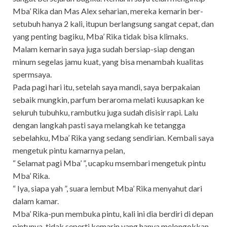
Mba’ Rika dan Mas Alex seharian, mereka kemarin ber-
setubuh hanya 2 kali, itupun berlangsung sangat cepat, dan
yang penting bagiku, Mba’ Rika tidak bisa klimaks.
Malam kemarin saya juga sudah bersiap-siap dengan
minum segelas jamu kuat, yang bisa menambah kualitas
spermsaya.
Pada pagi hari itu, setelah saya mandi, saya berpakaian
sebaik mungkin, parfum beraroma melati kuusapkan ke
seluruh tubuhku, rambutku juga sudah disisir rapi. Lalu
dengan langkah pasti saya melangkah ke tetangga
sebelahku, Mba’ Rika yang sedang sendirian. Kembali saya
mengetuk pintu kamarnya pelan,
“ Selamat pagi Mba’ ”, ucapku msembari mengetuk pintu
Mba’ Rika.
“ Iya, siapa yah ”, suara lembut Mba’ Rika menyahut dari
dalam kamar.
Mba’ Rika-pun membuka pintu, kali ini dia berdiri di depan
pintunya, tidak seperti kemarin yang hanya melongokkan