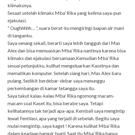
klimaksnya.
Sesaat setelah klimaks Mba’ Rika yang kelima saya-pun
ejakulasi.
“ Oughhhhh… ”, suara berat-ku mengiringi luapan air mani
di tanganku.
Saya senang sekali, berarti saya lebih tangguh dari Mas
Alex dan bisa memuaskan Mba’ Rika nantinya karena bisa
klimaks dan ejakulasi bersamaan.Kemudian Mba’ Rika
sesuai petunjukku, kulihat mengeluarkan Kasetnya dan
mematikan komputer. Setelah siang hari, Mas Alex baru
pulang. Sedikit berdebar-debar saya menunggu
perkembangan di kamar tetangga saya itu.
Saya takut kalau-kalau Mba’ Rika ngomong macam-
macam soal Kaset itu, bisa berabe saya. Tetapi
kelihatannya tak terjadi apa-apa. Kembali saya mengintip
lewat Fentilasi, apa yang terjadi di sebelah. Begitu saya
mulai mengintip, saya kaget ! Karena kulihat Mba’ Rika
dalam keadaan hampir bugil. Saat itu Mba’ Rika hanya