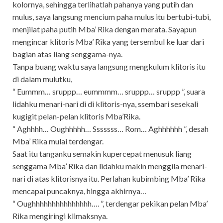
kolornya, sehingga terlihatlah pahanya yang putih dan
mulus, saya langsung mencium paha mulus itu bertubi-tubi,
menjilat paha putih Mba’ Rika dengan merata. Sayapun
mengincar klitoris Mba’ Rika yang tersembul ke luar dari
bagian atas liang senggama-nya.
Tanpa buang waktu saya langsung mengkulum klitoris itu
di dalam mulutku,
“ Eummm… sruppp… eummmm… sruppp… sruppp ”, suara
lidahku menari-nari di di klitoris-nya, ssembari sesekali
kugigit pelan-pelan klitoris Mba’Rika.
“ Aghhhh… Oughhhhh… Sssssss… Rom… Aghhhhhh ”, desah
Mba’ Rika mulai terdengar.
Saat itu tanganku semakin kupercepat menusuk liang
senggama Mba’ Rika dan lidahku makin menggila menari-
nari di atas klitorisnya itu. Perlahan kubimbing Mba’ Rika
mencapai puncaknya, hingga akhirnya…
“ Oughhhhhhhhhhhhhhh…. ”, terdengar pekikan pelan Mba’
Rika mengiringi klimaksnya.