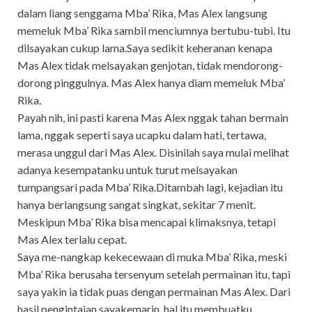
dalam liang senggama Mba’ Rika, Mas Alex langsung
memeluk Mba’ Rika sambil menciumnya bertubu-tubi. Itu
dilsayakan cukup lama.Saya sedikit keheranan kenapa
Mas Alex tidak melsayakan genjotan, tidak mendorong-
dorong pinggulnya. Mas Alex hanya diam memeluk Mba’
Rika.
Payah nih, ini pasti karena Mas Alex nggak tahan bermain
lama, nggak seperti saya ucapku dalam hati, tertawa,
merasa unggul dari Mas Alex. Disinilah saya mulai melihat
adanya kesempatanku untuk turut melsayakan
tumpangsari pada Mba’ Rika.Ditambah lagi, kejadian itu
hanya berlangsung sangat singkat, sekitar 7 menit.
Meskipun Mba’ Rika bisa mencapai klimaksnya, tetapi
Mas Alex terlalu cepat.
Saya me-nangkap kekecewaan di muka Mba’ Rika, meski
Mba’ Rika berusaha tersenyum setelah permainan itu, tapi
saya yakin ia tidak puas dengan permainan Mas Alex. Dari
hasil pengintaian sayakemarin, hal itu membuatku