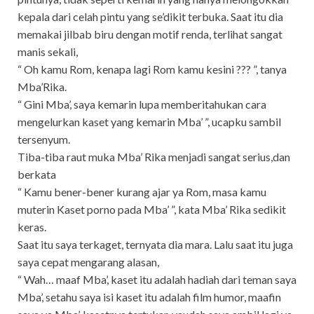
kepala dari celah pintu yang se’dikit terbuka. Saat itu dia
memakai jilbab biru dengan motif renda, terlihat sangat
manis sekali,
“ Oh kamu Rom, kenapa lagi Rom kamu kesini ??? ”, tanya
Mba’Rika.
“ Gini Mba’, saya kemarin lupa memberitahukan cara
mengelurkan kaset yang kemarin Mba’ ”, ucapku sambil
tersenyum.
Tiba-tiba raut muka Mba’ Rika menjadi sangat serius,dan
berkata
“ Kamu bener-bener kurang ajar ya Rom, masa kamu
muterin Kaset porno pada Mba’ ”, kata Mba’ Rika sedikit
keras.
Saat itu saya terkaget, ternyata dia mara. Lalu saat itu juga
saya cepat mengarang alasan,
“ Wah… maaf Mba’, kaset itu adalah hadiah dari teman saya
Mba’, setahu saya isi kaset itu adalah film humor, maafin