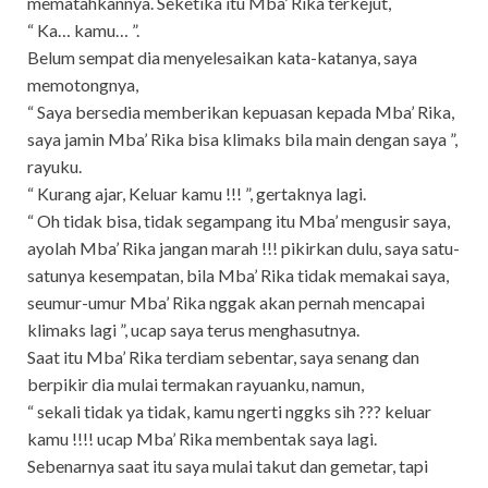
mematahkannya. Seketika itu Mba’ Rika terkejut,
“ Ka… kamu… ”.
Belum sempat dia menyelesaikan kata-katanya, saya
memotongnya,
“ Saya bersedia memberikan kepuasan kepada Mba’ Rika,
saya jamin Mba’ Rika bisa klimaks bila main dengan saya ”,
rayuku.
“ Kurang ajar, Keluar kamu !!! ”, gertaknya lagi.
“ Oh tidak bisa, tidak segampang itu Mba’ mengusir saya,
ayolah Mba’ Rika jangan marah !!! pikirkan dulu, saya satu-
satunya kesempatan, bila Mba’ Rika tidak memakai saya,
seumur-umur Mba’ Rika nggak akan pernah mencapai
klimaks lagi ”, ucap saya terus menghasutnya.
Saat itu Mba’ Rika terdiam sebentar, saya senang dan
berpikir dia mulai termakan rayuanku, namun,
“ sekali tidak ya tidak, kamu ngerti nggks sih ??? keluar
kamu !!!! ucap Mba’ Rika membentak saya lagi.
Sebenarnya saat itu saya mulai takut dan gemetar, tapi