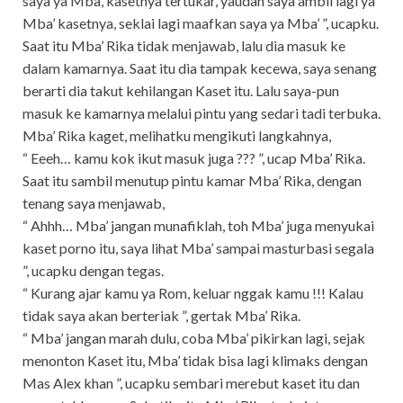
saya ya Mba’, kasetnya tertukar, yaudah saya ambil lagi ya
Mba’ kasetnya, seklai lagi maafkan saya ya Mba’ ”, ucapku.
Saat itu Mba’ Rika tidak menjawab, lalu dia masuk ke
dalam kamarnya. Saat itu dia tampak kecewa, saya senang
berarti dia takut kehilangan Kaset itu. Lalu saya-pun
masuk ke kamarnya melalui pintu yang sedari tadi terbuka.
Mba’ Rika kaget, melihatku mengikuti langkahnya,
“ Eeeh… kamu kok ikut masuk juga ??? ”, ucap Mba’ Rika.
Saat itu sambil menutup pintu kamar Mba’ Rika, dengan
tenang saya menjawab,
“ Ahhh… Mba’ jangan munafiklah, toh Mba’ juga menyukai
kaset porno itu, saya lihat Mba’ sampai masturbasi segala
”, ucapku dengan tegas.
“ Kurang ajar kamu ya Rom, keluar nggak kamu !!! Kalau
tidak saya akan berteriak ”, gertak Mba’ Rika.
“ Mba’ jangan marah dulu, coba Mba’ pikirkan lagi, sejak
menonton Kaset itu, Mba’ tidak bisa lagi klimaks dengan
Mas Alex khan ”, ucapku sembari merebut kaset itu dan