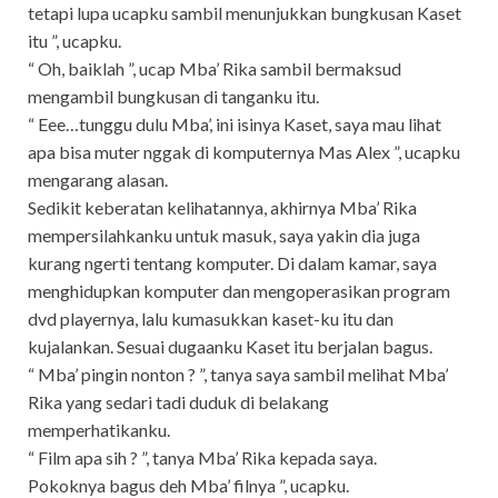
tetapi lupa ucapku sambil menunjukkan bungkusan Kaset
itu ”, ucapku.
“ Oh, baiklah ”, ucap Mba’ Rika sambil bermaksud
mengambil bungkusan di tanganku itu.
“ Eee…tunggu dulu Mba’, ini isinya Kaset, saya mau lihat
apa bisa muter nggak di komputernya Mas Alex ”, ucapku
mengarang alasan.
Sedikit keberatan kelihatannya, akhirnya Mba’ Rika
mempersilahkanku untuk masuk, saya yakin dia juga
kurang ngerti tentang komputer. Di dalam kamar, saya
menghidupkan komputer dan mengoperasikan program
dvd playernya, lalu kumasukkan kaset-ku itu dan
kujalankan. Sesuai dugaanku Kaset itu berjalan bagus.
“ Mba’ pingin nonton ? ”, tanya saya sambil melihat Mba’
Rika yang sedari tadi duduk di belakang
memperhatikanku.
“ Film apa sih ? ”, tanya Mba’ Rika kepada saya.
Pokoknya bagus deh Mba’ filnya ”, ucapku.