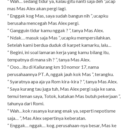
“ Wah… sedang tidur ya, kalau gitu nanti saja deh ”,ucap
mas Mas Alex akan pergi lagi.
“ Enggak kog Mas, saya sudah bangun nih ”, ucapku
berusaha mencegah Mas Alex pergi.
“ Gangguin tidur kamu nggak ? ”, tanya Mas Alex.
“ Ndak… masuk saja Mas ”, ucapku mempersilahkan.
Setelah kami berdua duduk di karpet kamarku, lalu…
“ Begini, ini soal lamaran kerja yang kamu bilang itu,
tempatnya di mana sih ? ”, tanya Mas Alex.
“ Ooo…itu di Kaliurang km 10 nomor 17, nama
perusahaannya PT. A, nggak jauh kok Mas ”, terangku.
“ Syaratnya apa aja ya Rom kira-kira ? ”, tanya Mas Alex.
“ Saya kurang tau juga tuh, Mas Alex pergi saja ke sana.
temui teman saya, Totok, katakan Mas butuh pekerjaan ”,
tahunya dari Romi.
“ Wah…kok rasanya kurang enak ya, seperti nepotisme
saja… ”, Mas Alex sepertinya keberatan.
“ Enggak… nggak… kog, perusahaan-nya besar, Mas ke