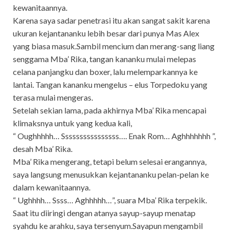
kewanitaannya.
Karena saya sadar penetrasi itu akan sangat sakit karena
ukuran kejantananku lebih besar dari punya Mas Alex
yang biasa masuk.Sambil mencium dan merang-sang liang
senggama Mba’ Rika, tangan kananku mulai melepas
celana panjangku dan boxer, lalu melemparkannya ke
lantai. Tangan kananku mengelus – elus Torpedoku yang
terasa mulai mengeras.
Setelah sekian lama, pada akhirnya Mba’ Rika mencapai
klimaksnya untuk yang kedua kali,
“ Oughhhhh… Ssssssssssssssss…. Enak Rom… Aghhhhhhh ”,
desah Mba’ Rika.
Mba’ Rika mengerang, tetapi belum selesai erangannya,
saya langsung menusukkan kejantananku pelan-pelan ke
dalam kewanitaannya.
“ Ughhhh… Ssss… Aghhhhh…”, suara Mba’ Rika terpekik.
Saat itu diiringi dengan atanya sayup-sayup menatap
syahdu ke arahku, saya tersenyum.Sayapun mengambil