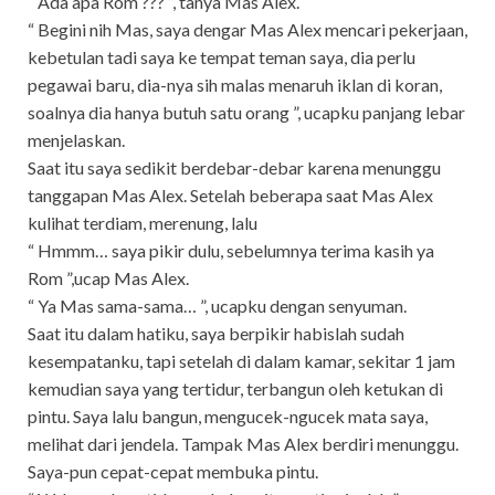
“ Ada apa Rom ??? ”, tanya Mas Alex.
“ Begini nih Mas, saya dengar Mas Alex mencari pekerjaan,
kebetulan tadi saya ke tempat teman saya, dia perlu
pegawai baru, dia-nya sih malas menaruh iklan di koran,
soalnya dia hanya butuh satu orang ”, ucapku panjang lebar
menjelaskan.
Saat itu saya sedikit berdebar-debar karena menunggu
tanggapan Mas Alex. Setelah beberapa saat Mas Alex
kulihat terdiam, merenung, lalu
“ Hmmm… saya pikir dulu, sebelumnya terima kasih ya
Rom ”,ucap Mas Alex.
“ Ya Mas sama-sama… ”, ucapku dengan senyuman.
Saat itu dalam hatiku, saya berpikir habislah sudah
kesempatanku, tapi setelah di dalam kamar, sekitar 1 jam
kemudian saya yang tertidur, terbangun oleh ketukan di
pintu. Saya lalu bangun, mengucek-ngucek mata saya,
melihat dari jendela. Tampak Mas Alex berdiri menunggu.
Saya-pun cepat-cepat membuka pintu.