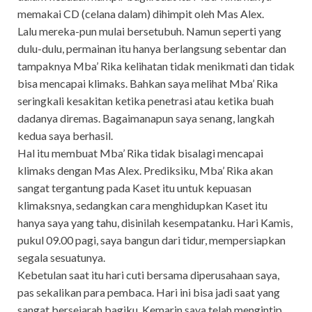
memakai CD (celana dalam) dihimpit oleh Mas Alex.
Lalu mereka-pun mulai bersetubuh. Namun seperti yang
dulu-dulu, permainan itu hanya berlangsung sebentar dan
tampaknya Mba’ Rika kelihatan tidak menikmati dan tidak
bisa mencapai klimaks. Bahkan saya melihat Mba’ Rika
seringkali kesakitan ketika penetrasi atau ketika buah
dadanya diremas. Bagaimanapun saya senang, langkah
kedua saya berhasil.
Hal itu membuat Mba’ Rika tidak bisalagi mencapai
klimaks dengan Mas Alex. Prediksiku, Mba’ Rika akan
sangat tergantung pada Kaset itu untuk kepuasan
klimaksnya, sedangkan cara menghidupkan Kaset itu
hanya saya yang tahu, disinilah kesempatanku. Hari Kamis,
pukul 09.00 pagi, saya bangun dari tidur, mempersiapkan
segala sesuatunya.
Kebetulan saat itu hari cuti bersama diperusahaan saya,
pas sekalikan para pembaca. Hari ini bisa jadi saat yang
sangat bersejarah bagiku. Kemarin saya telah mengintip