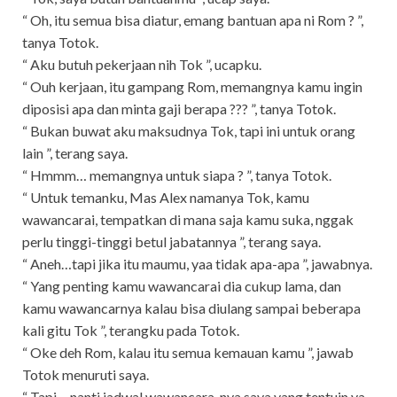
“ Oh, itu semua bisa diatur, emang bantuan apa ni Rom ? ”,
tanya Totok.
“ Aku butuh pekerjaan nih Tok ”, ucapku.
“ Ouh kerjaan, itu gampang Rom, memangnya kamu ingin
diposisi apa dan minta gaji berapa ??? ”, tanya Totok.
“ Bukan buwat aku maksudnya Tok, tapi ini untuk orang
lain ”, terang saya.
“ Hmmm… memangnya untuk siapa ? ”, tanya Totok.
“ Untuk temanku, Mas Alex namanya Tok, kamu
wawancarai, tempatkan di mana saja kamu suka, nggak
perlu tinggi-tinggi betul jabatannya ”, terang saya.
“ Aneh…tapi jika itu maumu, yaa tidak apa-apa ”, jawabnya.
“ Yang penting kamu wawancarai dia cukup lama, dan
kamu wawancarnya kalau bisa diulang sampai beberapa
kali gitu Tok ”, terangku pada Totok.
“ Oke deh Rom, kalau itu semua kemauan kamu ”, jawab
Totok menuruti saya.
“ Tapi… nanti jadwal wawancara-nya saya yang tentuin ya