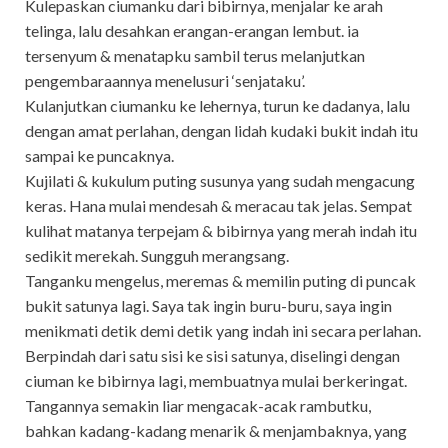
Kulepaskan ciumanku dari bibirnya, menjalar ke arah
telinga, lalu desahkan erangan-erangan lembut. ia
tersenyum & menatapku sambil terus melanjutkan
pengembaraannya menelusuri ‘senjataku’.
Kulanjutkan ciumanku ke lehernya, turun ke dadanya, lalu
dengan amat perlahan, dengan lidah kudaki bukit indah itu
sampai ke puncaknya.
Kujilati & kukulum puting susunya yang sudah mengacung
keras. Hana mulai mendesah & meracau tak jelas. Sempat
kulihat matanya terpejam & bibirnya yang merah indah itu
sedikit merekah. Sungguh merangsang.
Tanganku mengelus, meremas & memilin puting di puncak
bukit satunya lagi. Saya tak ingin buru-buru, saya ingin
menikmati detik demi detik yang indah ini secara perlahan.
Berpindah dari satu sisi ke sisi satunya, diselingi dengan
ciuman ke bibirnya lagi, membuatnya mulai berkeringat.
Tangannya semakin liar mengacak-acak rambutku,
bahkan kadang-kadang menarik & menjambaknya, yang