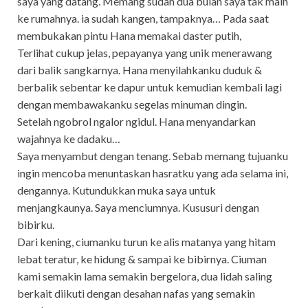
saya yang datang. Memang sudah dua bulan saya tak main
ke rumahnya. ia sudah kangen, tampaknya… Pada saat
membukakan pintu Hana memakai daster putih,
Terlihat cukup jelas, pepayanya yang unik menerawang
dari balik sangkarnya. Hana menyilahkanku duduk &
berbalik sebentar ke dapur untuk kemudian kembali lagi
dengan membawakanku segelas minuman dingin.
Setelah ngobrol ngalor ngidul. Hana menyandarkan
wajahnya ke dadaku…
Saya menyambut dengan tenang. Sebab memang tujuanku
ingin mencoba menuntaskan hasratku yang ada selama ini,
dengannya. Kutundukkan muka saya untuk
menjangkaunya. Saya menciumnya. Kususuri dengan
bibirku.
Dari kening, ciumanku turun ke alis matanya yang hitam
lebat teratur, ke hidung & sampai ke bibirnya. Ciuman
kami semakin lama semakin bergelora, dua lidah saling
berkait diikuti dengan desahan nafas yang semakin