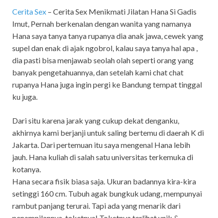
Cerita Sex
– Cerita Sex Menikmati Jilatan Hana Si Gadis
Imut,
Pernah berkenalan dengan wanita yang namanya
Hana saya tanya tanya rupanya dia anak jawa, cewek yang
supel dan enak di ajak ngobrol, kalau saya tanya hal apa ,
dia pasti bisa menjawab seolah olah seperti orang yang
banyak pengetahuannya, dan setelah kami chat chat
rupanya Hana juga ingin pergi ke Bandung tempat tinggal
ku juga.
Dari situ karena jarak yang cukup dekat denganku,
akhirnya kami berjanji untuk saling bertemu di daerah K di
Jakarta. Dari pertemuan itu saya mengenal Hana lebih
jauh. Hana kuliah di salah satu universitas terkemuka di
kotanya.
Hana secara fisik biasa saja. Ukuran badannya kira-kira
setinggi 160 cm. Tubuh agak bungkuk udang, mempunyai
rambut panjang terurai. Tapi ada yang menarik dari
penampilannya, toketnya! Toketnya terlihat unik &