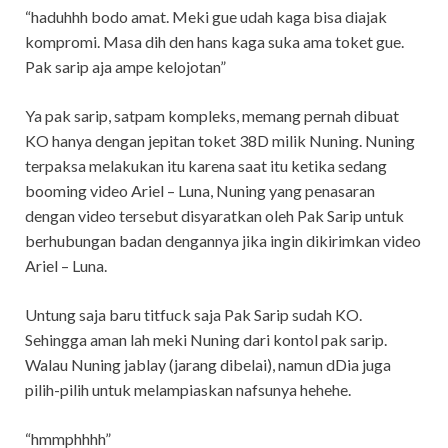
“haduhhh bodo amat. Meki gue udah kaga bisa diajak
kompromi. Masa dih den hans kaga suka ama toket gue.
Pak sarip aja ampe kelojotan”
Ya pak sarip, satpam kompleks, memang pernah dibuat
KO hanya dengan jepitan toket 38D milik Nuning. Nuning
terpaksa melakukan itu karena saat itu ketika sedang
booming video Ariel – Luna, Nuning yang penasaran
dengan video tersebut disyaratkan oleh Pak Sarip untuk
berhubungan badan dengannya jika ingin dikirimkan video
Ariel – Luna.
Untung saja baru titfuck saja Pak Sarip sudah KO.
Sehingga aman lah meki Nuning dari kontol pak sarip.
Walau Nuning jablay (jarang dibelai), namun dDia juga
pilih-pilih untuk melampiaskan nafsunya hehehe.
“hmmphhhh”