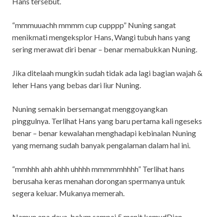
Hans tersebut.
“mmmuuachh mmmm cup cupppp” Nuning sangat
menikmati mengeksplor Hans, Wangi tubuh hans yang
sering merawat diri benar – benar memabukkan Nuning.
Jika ditelaah mungkin sudah tidak ada lagi bagian wajah &
leher Hans yang bebas dari liur Nuning.
Nuning semakin bersemangat menggoyangkan
pinggulnya. Terlihat Hans yang baru pertama kali ngeseks
benar – benar kewalahan menghadapi kebinalan Nuning
yang memang sudah banyak pengalaman dalam hal ini.
“mmhhh ahh ahhh uhhhh mmmmmhhhh” Terlihat hans
berusaha keras menahan dorongan spermanya untuk
segera keluar. Mukanya memerah.
Namun apa daya, belum sampai 5 menit kemudDian.