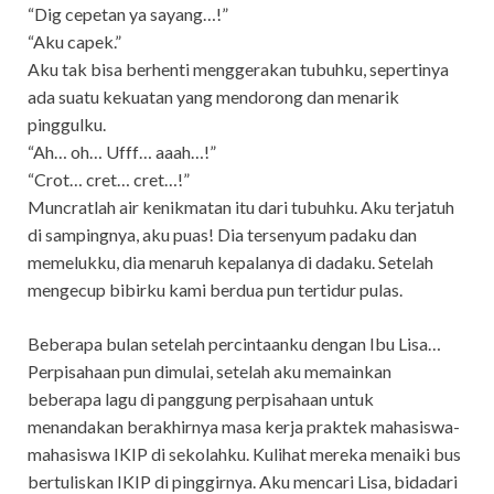
“Dig cepetan ya sayang…!”
“Aku capek.”
Aku tak bisa berhenti menggerakan tubuhku, sepertinya
ada suatu kekuatan yang mendorong dan menarik
pinggulku.
“Ah… oh… Ufff… aaah…!”
“Crot… cret… cret…!”
Muncratlah air kenikmatan itu dari tubuhku. Aku terjatuh
di sampingnya, aku puas! Dia tersenyum padaku dan
memelukku, dia menaruh kepalanya di dadaku. Setelah
mengecup bibirku kami berdua pun tertidur pulas.
Beberapa bulan setelah percintaanku dengan Ibu Lisa…
Perpisahaan pun dimulai, setelah aku memainkan
beberapa lagu di panggung perpisahaan untuk
menandakan berakhirnya masa kerja praktek mahasiswa-
mahasiswa IKIP di sekolahku. Kulihat mereka menaiki bus
bertuliskan IKIP di pinggirnya. Aku mencari Lisa, bidadari