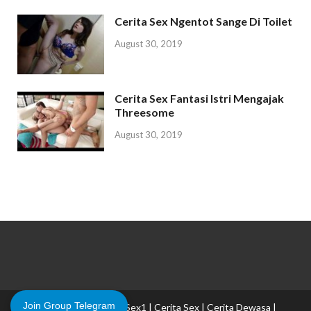
Cerita Sex Ngentot Sange Di Toilet
August 30, 2019
Cerita Sex Fantasi Istri Mengajak
Threesome
August 30, 2019
Join Group Telegram
Copyright © 2026
CeritaSex1 | Cerita Sex | Cerita Dewasa |