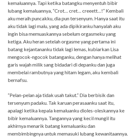
kemaluannya. Tapi ketika batangku menyentuh bibir
lubang kemaluannya, “Crot… cret… creeett…!” Kembali
aku meraih puncakku, dia pun tersenyum. Hanya saat itu
aku tidak lagi malu, yang ada dipikiranku hanyalah aku
ingin bisa memuaskannya sebelum orgasmeku yang
ketiga. Aku heran setelah orgasme yang pertama ini
batang kejantananku tidak lagi lemas, kubiarkan Lisa
mengocok-ngocok batanganku, dengan hanya melihat
garis wajah milik sang bidadari di depanku dan juga
membelai rambutnya yang hitam legam, aku kembali
bernafsu.
“Pelan-pelan aja tidak usah takut.” Dia berbisik dan
tersenyum padaku. Tak karuan perasaanku saat itu,
apalagi ketika kepala kemaluanku dioles-oleskannya ke
bibir kemaluannya. Tangannya yang kecil mungil itu
akhirnya menarik batang kemaluanku dan
membimbingnya untuk memasuki lubang kewanitaannya.