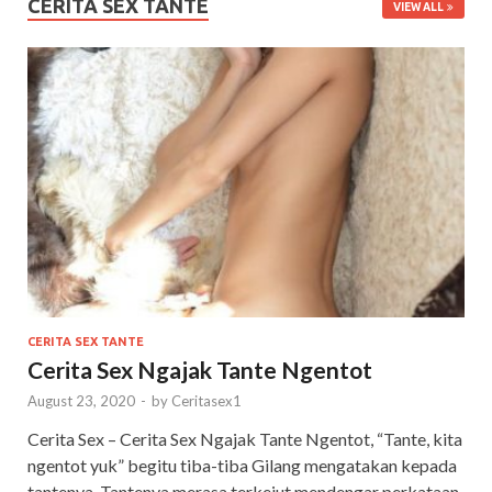
CERITA SEX TANTE
VIEW ALL
CERITA SEX TANTE
Cerita Sex Ngajak Tante Ngentot
August 23, 2020
-
by
Ceritasex1
Cerita Sex – Cerita Sex Ngajak Tante Ngentot, “Tante, kita
ngentot yuk” begitu tiba-tiba Gilang mengatakan kepada
tantenya, Tantenya merasa terkejut mendengar perkataan