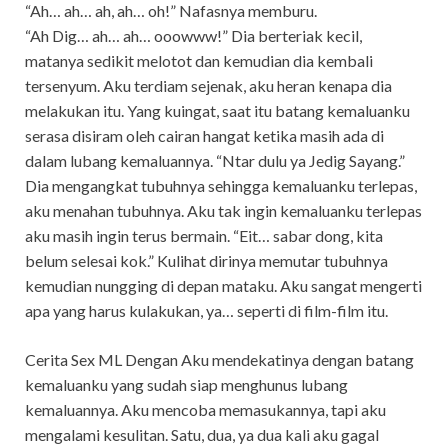
“Ah… ah… ah, ah… oh!” Nafasnya memburu.
“Ah Dig… ah… ah… ooowww!” Dia berteriak kecil,
matanya sedikit melotot dan kemudian dia kembali
tersenyum. Aku terdiam sejenak, aku heran kenapa dia
melakukan itu. Yang kuingat, saat itu batang kemaluanku
serasa disiram oleh cairan hangat ketika masih ada di
dalam lubang kemaluannya. “Ntar dulu ya Jedig Sayang.”
Dia mengangkat tubuhnya sehingga kemaluanku terlepas,
aku menahan tubuhnya. Aku tak ingin kemaluanku terlepas
aku masih ingin terus bermain. “Eit… sabar dong, kita
belum selesai kok.” Kulihat dirinya memutar tubuhnya
kemudian nungging di depan mataku. Aku sangat mengerti
apa yang harus kulakukan, ya… seperti di film-film itu.
Cerita Sex ML Dengan Aku mendekatinya dengan batang
kemaluanku yang sudah siap menghunus lubang
kemaluannya. Aku mencoba memasukannya, tapi aku
mengalami kesulitan. Satu, dua, ya dua kali aku gagal