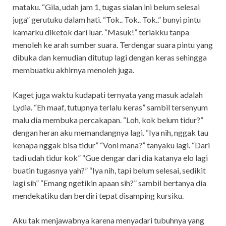
mataku. “Gila, udah jam 1, tugas sialan ini belum selesai
juga” gerutuku dalam hati. “Tok.. Tok.. Tok..” bunyi pintu
kamarku diketok dari luar. “Masuk!” teriakku tanpa
menoleh ke arah sumber suara. Terdengar suara pintu yang
dibuka dan kemudian ditutup lagi dengan keras sehingga
membuatku akhirnya menoleh juga.
Kaget juga waktu kudapati ternyata yang masuk adalah
Lydia. “Eh maaf, tutupnya terlalu keras” sambil tersenyum
malu dia membuka percakapan. “Loh, kok belum tidur?”
dengan heran aku memandangnya lagi. “Iya nih, nggak tau
kenapa nggak bisa tidur” “Voni mana?” tanyaku lagi. “Dari
tadi udah tidur kok” “Gue dengar dari dia katanya elo lagi
buatin tugasnya yah?” “Iya nih, tapi belum selesai, sedikit
lagi sih” “Emang ngetikin apaan sih?” sambil bertanya dia
mendekatiku dan berdiri tepat disamping kursiku.
Aku tak menjawabnya karena menyadari tubuhnya yang