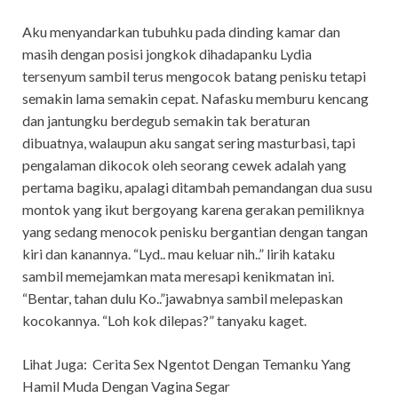
Aku menyandarkan tubuhku pada dinding kamar dan
masih dengan posisi jongkok dihadapanku Lydia
tersenyum sambil terus mengocok batang penisku tetapi
semakin lama semakin cepat. Nafasku memburu kencang
dan jantungku berdegub semakin tak beraturan
dibuatnya, walaupun aku sangat sering masturbasi, tapi
pengalaman dikocok oleh seorang cewek adalah yang
pertama bagiku, apalagi ditambah pemandangan dua susu
montok yang ikut bergoyang karena gerakan pemiliknya
yang sedang menocok penisku bergantian dengan tangan
kiri dan kanannya. “Lyd.. mau keluar nih..” lirih kataku
sambil memejamkan mata meresapi kenikmatan ini.
“Bentar, tahan dulu Ko..”jawabnya sambil melepaskan
kocokannya. “Loh kok dilepas?” tanyaku kaget.
Lihat Juga:
Cerita Sex Ngentot Dengan Temanku Yang
Hamil Muda Dengan Vagina Segar