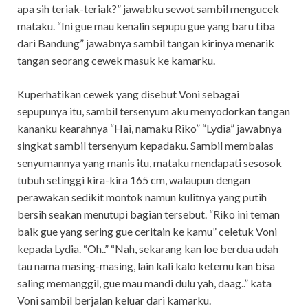
apa sih teriak-teriak?” jawabku sewot sambil mengucek
mataku. “Ini gue mau kenalin sepupu gue yang baru tiba
dari Bandung” jawabnya sambil tangan kirinya menarik
tangan seorang cewek masuk ke kamarku.
Kuperhatikan cewek yang disebut Voni sebagai
sepupunya itu, sambil tersenyum aku menyodorkan tangan
kananku kearahnya “Hai, namaku Riko” “Lydia” jawabnya
singkat sambil tersenyum kepadaku. Sambil membalas
senyumannya yang manis itu, mataku mendapati sesosok
tubuh setinggi kira-kira 165 cm, walaupun dengan
perawakan sedikit montok namun kulitnya yang putih
bersih seakan menutupi bagian tersebut. “Riko ini teman
baik gue yang sering gue ceritain ke kamu” celetuk Voni
kepada Lydia. “Oh..” “Nah, sekarang kan loe berdua udah
tau nama masing-masing, lain kali kalo ketemu kan bisa
saling memanggil, gue mau mandi dulu yah, daag..” kata
Voni sambil berjalan keluar dari kamarku.