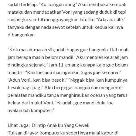
sudah terlelap. “Ko, bangun dong” Aku membuka kembali
mataku dan mendapatkan Voni yang sedang duduk di tepi
ranjangku sambil menggoyangkan lututku. “Ada apa sih?”
tanyaku dengan nada sewot setelah untuk kedua kalinya
dibangunkan.
“Kok marah-marah sih, udah bagus gue bangunin. Liat udah
jam berapa masih belom mandi!” Aku menoleh ke arah jam
dindingku sejenak. “Jam 11, emang kenapa kalo gue belum
mandi?” “Kan loe janji mau ngetikin tugas gue kemaren”
“Aduh Voni.. kan bisa besok..” “Nggak bisa, kan kumpulnya
besok pagi-pagi” Aku bergegas bangun dan mengambil
peralatan mandiku tanpa menghiraukan ocehan yang terus
keluar dari mulut Voni. “Ya udah, gue mandi dulu, loe
nyalain tuh komputer!”
Lihat Juga:
Diintip Anakku Yang Cewek
Tulisan di layar komputerku sepertinya mulai kabur di