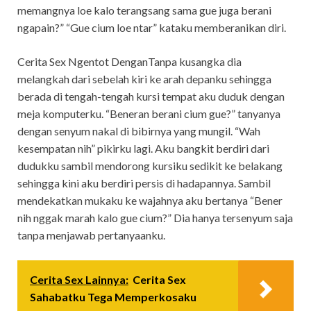
memangnya loe kalo terangsang sama gue juga berani
ngapain?” “Gue cium loe ntar” kataku memberanikan diri.
Cerita Sex Ngentot DenganTanpa kusangka dia
melangkah dari sebelah kiri ke arah depanku sehingga
berada di tengah-tengah kursi tempat aku duduk dengan
meja komputerku. “Beneran berani cium gue?” tanyanya
dengan senyum nakal di bibirnya yang mungil. “Wah
kesempatan nih” pikirku lagi. Aku bangkit berdiri dari
dudukku sambil mendorong kursiku sedikit ke belakang
sehingga kini aku berdiri persis di hadapannya. Sambil
mendekatkan mukaku ke wajahnya aku bertanya “Bener
nih nggak marah kalo gue cium?” Dia hanya tersenyum saja
tanpa menjawab pertanyaanku.
Cerita Sex Lainnya:
Cerita Sex
Sahabatku Tega Memperkosaku