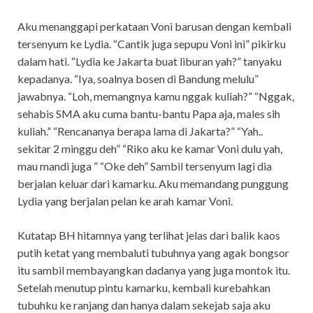
Aku menanggapi perkataan Voni barusan dengan kembali
tersenyum ke Lydia. “Cantik juga sepupu Voni ini” pikirku
dalam hati. “Lydia ke Jakarta buat liburan yah?” tanyaku
kepadanya. “Iya, soalnya bosen di Bandung melulu”
jawabnya. “Loh, memangnya kamu nggak kuliah?” “Nggak,
sehabis SMA aku cuma bantu-bantu Papa aja, males sih
kuliah.” “Rencananya berapa lama di Jakarta?” “Yah..
sekitar 2 minggu deh” “Riko aku ke kamar Voni dulu yah,
mau mandi juga ” “Oke deh” Sambil tersenyum lagi dia
berjalan keluar dari kamarku. Aku memandang punggung
Lydia yang berjalan pelan ke arah kamar Voni.
Kutatap BH hitamnya yang terlihat jelas dari balik kaos
putih ketat yang membaluti tubuhnya yang agak bongsor
itu sambil membayangkan dadanya yang juga montok itu.
Setelah menutup pintu kamarku, kembali kurebahkan
tubuhku ke ranjang dan hanya dalam sekejab saja aku