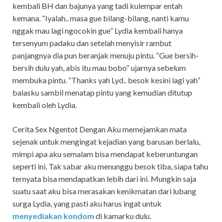
kembali BH dan bajunya yang tadi kulempar entah
kemana. “Iyalah.. masa gue bilang-bilang, nanti kamu
nggak mau lagi ngocokin gue” Lydia kembali hanya
tersenyum padaku dan setelah menyisir rambut
panjangnya dia pun beranjak menuju pintu. “Gue bersih-
bersih dulu yah, abis itu mau bobo” ujarnya sebelum
membuka pintu. “Thanks yah Lyd.. besok kesini lagi yah”
balasku sambil menatap pintu yang kemudian ditutup
kembali oleh Lydia.
Cerita Sex Ngentot Dengan Aku memejamkan mata
sejenak untuk mengingat kejadian yang barusan berlalu,
mimpi apa aku semalam bisa mendapat keberuntungan
seperti ini. Tak sabar aku menunggu besok tiba, siapa tahu
ternyata bisa mendapatkan lebih dari ini. Mungkin saja
suatu saat aku bisa merasakan kenikmatan dari lubang
surga Lydia, yang pasti aku harus ingat untuk
menyediakan kondom
di kamarku dulu.