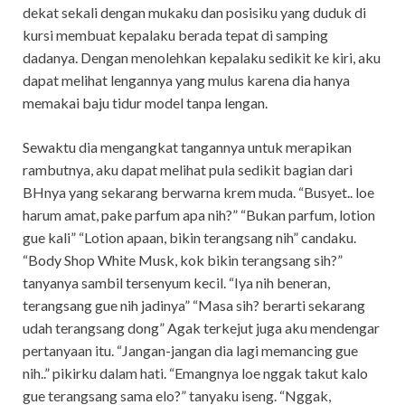
dekat sekali dengan mukaku dan posisiku yang duduk di
kursi membuat kepalaku berada tepat di samping
dadanya. Dengan menolehkan kepalaku sedikit ke kiri, aku
dapat melihat lengannya yang mulus karena dia hanya
memakai baju tidur model tanpa lengan.
Sewaktu dia mengangkat tangannya untuk merapikan
rambutnya, aku dapat melihat pula sedikit bagian dari
BHnya yang sekarang berwarna krem muda. “Busyet.. loe
harum amat, pake parfum apa nih?” “Bukan parfum, lotion
gue kali” “Lotion apaan, bikin terangsang nih” candaku.
“Body Shop White Musk, kok bikin terangsang sih?”
tanyanya sambil tersenyum kecil. “Iya nih beneran,
terangsang gue nih jadinya” “Masa sih? berarti sekarang
udah terangsang dong” Agak terkejut juga aku mendengar
pertanyaan itu. “Jangan-jangan dia lagi memancing gue
nih..” pikirku dalam hati. “Emangnya loe nggak takut kalo
gue terangsang sama elo?” tanyaku iseng. “Nggak,