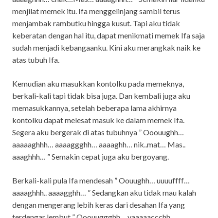
menjilat memek itu. Ifa menggelinjang sambil terus
menjambak rambutku hingga kusut. Tapi aku tidak
keberatan dengan hal itu, dapat menikmati memek Ifa saja
sudah menjadi kebangaanku. Kini aku merangkak naik ke
atas tubuh Ifa.
Kemudian aku masukkan kontolku pada memeknya,
berkali-kali tapi tidak bisa juga. Dan kembali juga aku
memasukkannya, setelah beberapa lama akhirnya
kontolku dapat melesat masuk ke dalam memek Ifa.
Segera aku bergerak di atas tubuhnya ” Ooouughh…
aaaaaghhh… aaaaggghh… aaaaghh… nik..mat… Mas..
aaaghhh… ” Semakin cepat juga aku bergoyang.
Berkali-kali pula Ifa mendesah ” Oouughh… uuuuffff…
aaaaghhh.. aaaagghh… ” Sedangkan aku tidak mau kalah
dengan mengerang lebih keras dari desahan Ifa yang
terdengar lembut ” Ooouuggghh… yaaaaaccchh…