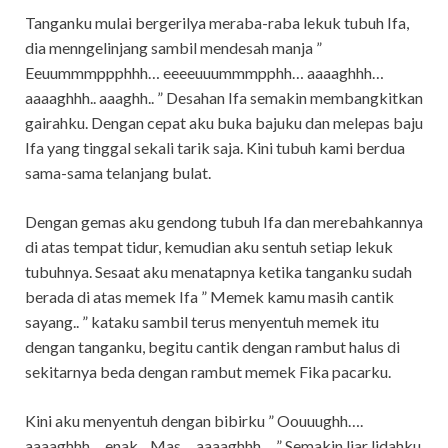
Tanganku mulai bergerilya meraba-raba lekuk tubuh Ifa,
dia menngelinjang sambil mendesah manja ”
Eeuummmppphhh… eeeeuuummmpphh… aaaaghhh…
aaaaghhh.. aaaghh.. ” Desahan Ifa semakin membangkitkan
gairahku. Dengan cepat aku buka bajuku dan melepas baju
Ifa yang tinggal sekali tarik saja. Kini tubuh kami berdua
sama-sama telanjang bulat.
Dengan gemas aku gendong tubuh Ifa dan merebahkannya
di atas tempat tidur, kemudian aku sentuh setiap lekuk
tubuhnya. Sesaat aku menatapnya ketika tanganku sudah
berada di atas memek Ifa ” Memek kamu masih cantik
sayang.. ” kataku sambil terus menyentuh memek itu
dengan tanganku, begitu cantik dengan rambut halus di
sekitarnya beda dengan rambut memek Fika pacarku.
Kini aku menyentuh dengan bibirku ” Oouuughh….
aaaaghhh… enak…Mas… aaaaghhh… ” Semakin liar lidahku