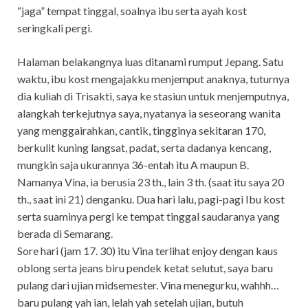
“jaga” tempat tinggal, soalnya ibu serta ayah kost
seringkali pergi.
Halaman belakangnya luas ditanami rumput Jepang. Satu
waktu, ibu kost mengajakku menjemput anaknya, tuturnya
dia kuliah di Trisakti, saya ke stasiun untuk menjemputnya,
alangkah terkejutnya saya, nyatanya ia seseorang wanita
yang menggairahkan, cantik, tingginya sekitaran 170,
berkulit kuning langsat, padat, serta dadanya kencang,
mungkin saja ukurannya 36-entah itu A maupun B.
Namanya Vina, ia berusia 23 th., lain 3 th. (saat itu saya 20
th., saat ini 21) denganku. Dua hari lalu, pagi-pagi Ibu kost
serta suaminya pergi ke tempat tinggal saudaranya yang
berada di Semarang.
Sore hari (jam 17. 30) itu Vina terlihat enjoy dengan kaus
oblong serta jeans biru pendek ketat selutut, saya baru
pulang dari ujian midsemester. Vina menegurku, wahhh…
baru pulang yah ian, lelah yah setelah ujian, butuh