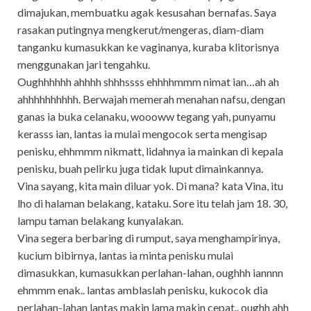
dimajukan, membuatku agak kesusahan bernafas. Saya
rasakan putingnya mengkerut/mengeras, diam-diam
tanganku kumasukkan ke vaginanya, kuraba klitorisnya
menggunakan jari tengahku.
Oughhhhhh ahhhh shhhssss ehhhhmmm nimat ian…ah ah
ahhhhhhhhhh. Berwajah memerah menahan nafsu, dengan
ganas ia buka celanaku, woooww tegang yah, punyamu
kerasss ian, lantas ia mulai mengocok serta mengisap
penisku, ehhmmm nikmatt, lidahnya ia mainkan di kepala
penisku, buah pelirku juga tidak luput dimainkannya.
Vina sayang, kita main diluar yok. Di mana? kata Vina, itu
lho di halaman belakang, kataku. Sore itu telah jam 18. 30,
lampu taman belakang kunyalakan.
Vina segera berbaring di rumput, saya menghampirinya,
kucium bibirnya, lantas ia minta penisku mulai
dimasukkan, kumasukkan perlahan-lahan, oughhh iannnn
ehmmm enak.. lantas amblaslah penisku, kukocok dia
perlahan-lahan lantas makin lama makin cepat.. oughh ahh