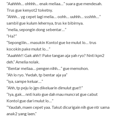
“Aahhhh… ohhhh… enak meliaa…” suara gue mendesah.
Trus gue kenyot2 toketny.
“Ahhh… yg cepet lagi melia… oohh… uuhhh… ssshhh…”
sambil gue kulum lehernya, trus ke bibirnya.
“melia, sepongin dong sebentar…”
“Ha?”
“Sepongiiin… masukin Kontol gue ke mulut lo… trus
kocokin pake mulut lo…”
“Aaahhh!! Gak ahh!! Pake tangan aja yah ryo? Nnti kpn2
deh.” Amelia nolak.
“Bentar meliaa… pengen nihh…” gue memohon.
“Ah lo ryo. Ywdah, tp bentar aja ya”
“iya, sampe keluar…”
“Ahh, tp peju lo jgn dikeluarin dimulut gue!!”
“Iya, gak… nnti kalo gue dah mau muncrat gue cabut
Kontol gue dari mulut lo…”
“Yaudah, maen cepet yaa. Takut dicurigain nih gue ntr sama
anak2 yang laen.”