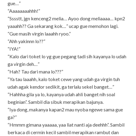
gue…”
“Aaaaaaaahhh!”
“Sssstt, jgn kenceng2 melia… Ayoo dong meliaaaa… kpn2
yaaahh?? Ga sekarang kok…” ucap gue memohon lagi.
“Gue masih virgin laaahh ryoo.”
“Ahh yakinnn lo??”
“IYA!”
“Kalo dari toket lo yg gue pegang tadi sih kayanya lo udah
ga virgin deh…”
“Hah? Tau dari mana lo???”
“Ya tau laaahh, kalo toket cewe yang udah ga virgin tuh
udah agak kendor sedikit, ga terlalu sekel banget…”
“Hahhha gila ya lo, kayanya udah ahli banget nih soal
beginian”. Sambil dia sibuk merapikan bajunya.
“Iya dong, makanya kapan2 mau nyoba ngewe sama gue
ga?”
“Hmmm gimana yaaaaa, yaa liat nanti aja deehhh”. Sambil
berkaca di cermin kecil sambil merapikan rambut dan