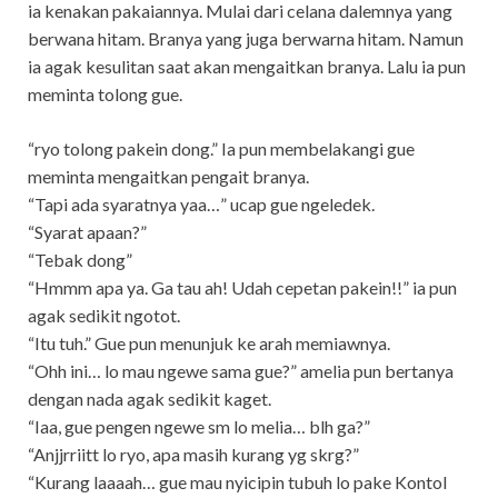
ia kenakan pakaiannya. Mulai dari celana dalemnya yang
berwana hitam. Branya yang juga berwarna hitam. Namun
ia agak kesulitan saat akan mengaitkan branya. Lalu ia pun
meminta tolong gue.
“ryo tolong pakein dong.” Ia pun membelakangi gue
meminta mengaitkan pengait branya.
“Tapi ada syaratnya yaa…” ucap gue ngeledek.
“Syarat apaan?”
“Tebak dong”
“Hmmm apa ya. Ga tau ah! Udah cepetan pakein!!” ia pun
agak sedikit ngotot.
“Itu tuh.” Gue pun menunjuk ke arah memiawnya.
“Ohh ini… lo mau ngewe sama gue?” amelia pun bertanya
dengan nada agak sedikit kaget.
“Iaa, gue pengen ngewe sm lo melia… blh ga?”
“Anjjrriitt lo ryo, apa masih kurang yg skrg?”
“Kurang laaaah… gue mau nyicipin tubuh lo pake Kontol