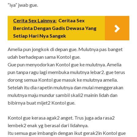
“iya” jwab gue.
Cerita Sex Lainnya:
Ceritaa Sex
Bercinta Dengan Gadis Dewasa Yang
Setiap Hari Nya Sangek
Amelia pun jongkok di depan gue. Mulutnya pas banget
udah berhadepan sama Kontol gue.
Gue pun menyodorkan Kontol gue ke mulutnya. Amelia
pun tanpa ragu lagi membuka mulutnya lebar2. gue terus
dorong semua Kontol gue masuk ke mulutnya amelia.
Setelah itu dia rapetin mulutnya dan mulai menggerakan
mulutnya maju mundur sambil skali2 mainin lidah dan
bibirnya buat mijet2 Kontol gue.
Kontol gue kerasa agak2 anget. Trus juga ada rasa2
lembek2 enak yg berasal dari lidahnya.
Itu semua gue imbangin dengan ikut gerak2in Kontol gue