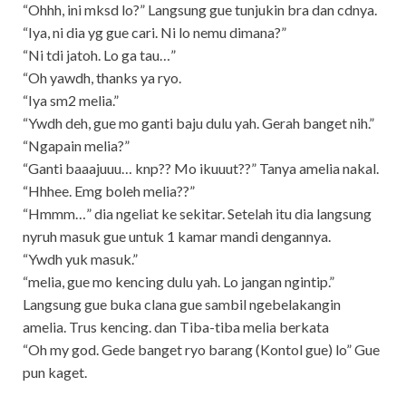
“Ohhh, ini mksd lo?” Langsung gue tunjukin bra dan cdnya.
“Iya, ni dia yg gue cari. Ni lo nemu dimana?”
“Ni tdi jatoh. Lo ga tau…”
“Oh yawdh, thanks ya ryo.
“Iya sm2 melia.”
“Ywdh deh, gue mo ganti baju dulu yah. Gerah banget nih.”
“Ngapain melia?”
“Ganti baaajuuu… knp?? Mo ikuuut??” Tanya amelia nakal.
“Hhhee. Emg boleh melia??”
“Hmmm…” dia ngeliat ke sekitar. Setelah itu dia langsung
nyruh masuk gue untuk 1 kamar mandi dengannya.
“Ywdh yuk masuk.”
“melia, gue mo kencing dulu yah. Lo jangan ngintip.”
Langsung gue buka clana gue sambil ngebelakangin
amelia. Trus kencing. dan Tiba-tiba melia berkata
“Oh my god. Gede banget ryo barang (Kontol gue) lo” Gue
pun kaget.