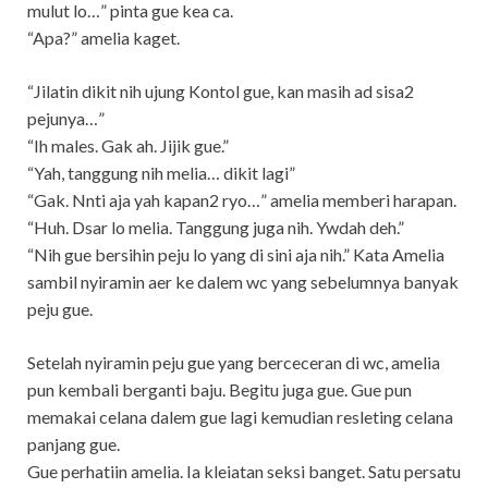
mulut lo…” pinta gue kea ca.
“Apa?” amelia kaget.
“Jilatin dikit nih ujung Kontol gue, kan masih ad sisa2
pejunya…”
“Ih males. Gak ah. Jijik gue.”
“Yah, tanggung nih melia… dikit lagi”
“Gak. Nnti aja yah kapan2 ryo…” amelia memberi harapan.
“Huh. Dsar lo melia. Tanggung juga nih. Ywdah deh.”
“Nih gue bersihin peju lo yang di sini aja nih.” Kata Amelia
sambil nyiramin aer ke dalem wc yang sebelumnya banyak
peju gue.
Setelah nyiramin peju gue yang berceceran di wc, amelia
pun kembali berganti baju. Begitu juga gue. Gue pun
memakai celana dalem gue lagi kemudian resleting celana
panjang gue.
Gue perhatiin amelia. Ia kleiatan seksi banget. Satu persatu