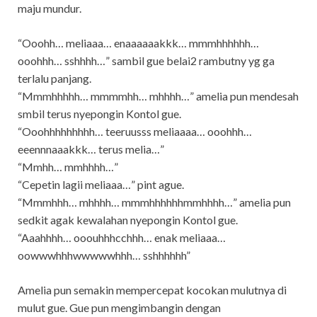
maju mundur.
“Ooohh… meliaaa… enaaaaaakkk… mmmhhhhhh…
ooohhh… sshhhh…” sambil gue belai2 rambutny yg ga
terlalu panjang.
“Mmmhhhhh… mmmmhh… mhhhh…” amelia pun mendesah
smbil terus nyepongin Kontol gue.
“Ooohhhhhhhhh… teeruusss meliaaaa… ooohhh…
eeennnaaakkk… terus melia…”
“Mmhh… mmhhhh…”
“Cepetin lagii meliaaa…” pint ague.
“Mmmhhh… mhhhh… mmmhhhhhhmmhhhh…” amelia pun
sedkit agak kewalahan nyepongin Kontol gue.
“Aaahhhh… ooouhhhcchhh… enak meliaaa…
oowwwhhhwwwwwhhh… sshhhhhh”
Amelia pun semakin mempercepat kocokan mulutnya di
mulut gue. Gue pun mengimbangin dengan