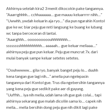
Akhirnya setelah kira2 3 menit dikocokin pake tangannya.
“Aaarrghhhh… cchhaaaaaa… gue mauuu keluarrrrr nihh…”
“Uwwhh, ywdah keluarin aja ryo…” dia pun ngarahin Kontol
gue ke wc biar peju gue nnti langsung ke buang ke lubang
wc tanpa berceceran di lantai.
“Aaarghhh… oooooooooouhhhhhhhh…
sssssssshhhhhhhhhhh… aaaaah… gue keluar meliaaa…”
akhirnya peju gue pun keluar. Peju gue muncrat 7x. dari
mulai banyak sampe keluar setetes setetes.
“Oouhwwww… gila ryo, banyak banget peju lo… duuhh
kena tangan gue lagi nih…” amelia pun ngelepasin
tangannya dari Kontol gue. Trus dia ngebersihin tangannya
yang kena peju gue sedikit pake aer di gayung.
“Uuffhh… iya nih melia, udah lama sih gue gak colai… tapi
akhirnya sekarang gue malah dicoliin sama lo… capek nih
melia… melia bersihin dong peju gue nih dikit lagi pake