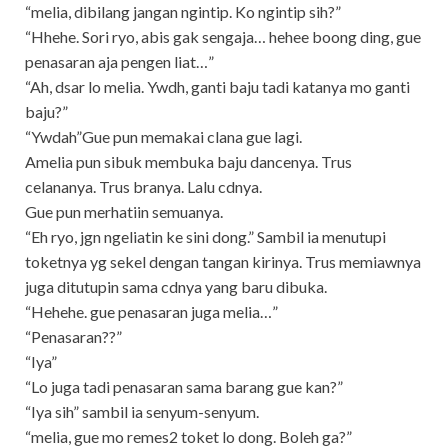
“melia, dibilang jangan ngintip. Ko ngintip sih?”
“Hhehe. Sori ryo, abis gak sengaja… hehee boong ding, gue
penasaran aja pengen liat…”
“Ah, dsar lo melia. Ywdh, ganti baju tadi katanya mo ganti
baju?”
“Ywdah”Gue pun memakai clana gue lagi.
Amelia pun sibuk membuka baju dancenya. Trus
celananya. Trus branya. Lalu cdnya.
Gue pun merhatiin semuanya.
“Eh ryo, jgn ngeliatin ke sini dong.” Sambil ia menutupi
toketnya yg sekel dengan tangan kirinya. Trus memiawnya
juga ditutupin sama cdnya yang baru dibuka.
“Hehehe. gue penasaran juga melia…”
“Penasaran??”
“Iya”
“Lo juga tadi penasaran sama barang gue kan?”
“Iya sih” sambil ia senyum-senyum.
“melia, gue mo remes2 toket lo dong. Boleh ga?”