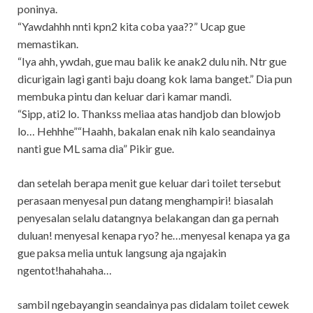
poninya.
“Yawdahhh nnti kpn2 kita coba yaa??” Ucap gue
memastikan.
“Iya ahh, ywdah, gue mau balik ke anak2 dulu nih. Ntr gue
dicurigain lagi ganti baju doang kok lama banget.” Dia pun
membuka pintu dan keluar dari kamar mandi.
“Sipp, ati2 lo. Thankss meliaa atas handjob dan blowjob
lo… Hehhhe”“Haahh, bakalan enak nih kalo seandainya
nanti gue ML sama dia” Pikir gue.
dan setelah berapa menit gue keluar dari toilet tersebut
perasaan menyesal pun datang menghampiri! biasalah
penyesalan selalu datangnya belakangan dan ga pernah
duluan! menyesal kenapa ryo? he…menyesal kenapa ya ga
gue paksa melia untuk langsung aja ngajakin
ngentot!hahahaha…
sambil ngebayangin seandainya pas didalam toilet cewek