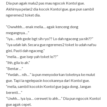
Dia pun agak malu2 pas mau ngocok Kontol gue.
Akhirnya pelan2 dia kocok Kontol gue. gue pun sambil
ngeremes2 toket dia.
“Owwhhh… enak melia… agak kenceng dong
megangnya…”
“Iya… ohh gede bgt sih ryo?? Lo dah ngaceng ya nih??”
“Iya udah lah. Secara gue ngeremes2 toket lo udah nafsu
gini. Pasti dah ngaceng.”
“melia… gue isep yah toket lo??”
“Ihh, gila lo ah.”
“Bentar…”
“Ywdah… nih…” ia pun menyodorkan toketnya ke mulut
gue. Tapi ia ngelepasin kocokannya dari Kontol gue.
“melia, sambil kocokin Kontol gue juga dong. Jangan
berenti…”
“Uwhh… iya iya… cerewet lo ahh…” Dia pun ngocok Kontol
gue agak cepet.