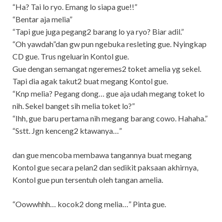
“Ha? Tai lo ryo. Emang lo siapa gue!!”
“Bentar aja melia”
“Tapi gue juga pegang2 barang lo ya ryo? Biar adil.”
“Oh yawdah”dan gw pun ngebuka resleting gue. Nyingkap
CD gue. Trus ngeluarin Kontol gue.
Gue dengan semangat ngeremes2 toket amelia yg sekel.
Tapi dia agak takut2 buat megang Kontol gue.
“Knp melia? Pegang dong… gue aja udah megang toket lo
nih. Sekel banget sih melia toket lo?”
“Ihh, gue baru pertama nih megang barang cowo. Hahaha.”
“Sstt. Jgn kenceng2 ktawanya…”
dan gue mencoba membawa tangannya buat megang
Kontol gue secara pelan2 dan sedikit paksaan akhirnya,
Kontol gue pun tersentuh oleh tangan amelia.
“Oowwhhh… kocok2 dong melia…” Pinta gue.