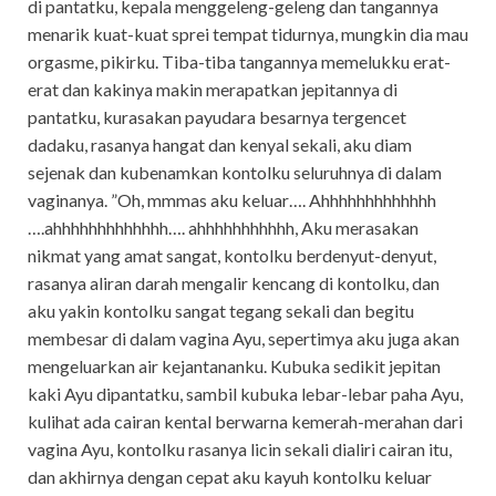
di pantatku, kepala menggeleng-geleng dan tangannya
menarik kuat-kuat sprei tempat tidurnya, mungkin dia mau
orgasme, pikirku. Tiba-tiba tangannya memelukku erat-
erat dan kakinya makin merapatkan jepitannya di
pantatku, kurasakan payudara besarnya tergencet
dadaku, rasanya hangat dan kenyal sekali, aku diam
sejenak dan kubenamkan kontolku seluruhnya di dalam
vaginanya. ”Oh, mmmas aku keluar…. Ahhhhhhhhhhhhh
….ahhhhhhhhhhhhh…. ahhhhhhhhhhh, Aku merasakan
nikmat yang amat sangat, kontolku berdenyut-denyut,
rasanya aliran darah mengalir kencang di kontolku, dan
aku yakin kontolku sangat tegang sekali dan begitu
membesar di dalam vagina Ayu, sepertimya aku juga akan
mengeluarkan air kejantananku. Kubuka sedikit jepitan
kaki Ayu dipantatku, sambil kubuka lebar-lebar paha Ayu,
kulihat ada cairan kental berwarna kemerah-merahan dari
vagina Ayu, kontolku rasanya licin sekali dialiri cairan itu,
dan akhirnya dengan cepat aku kayuh kontolku keluar