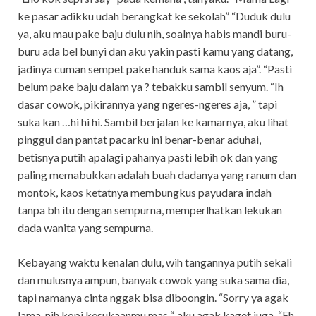
ke pasar adikku udah berangkat ke sekolah” “Duduk dulu
ya, aku mau pake baju dulu nih, soalnya habis mandi buru-
buru ada bel bunyi dan aku yakin pasti kamu yang datang,
jadinya cuman sempet pake handuk sama kaos aja”. “Pasti
belum pake baju dalam ya ? tebakku sambil senyum. “Ih
dasar cowok, pikirannya yang ngeres-ngeres aja, ” tapi
suka kan …hi hi hi. Sambil berjalan ke kamarnya, aku lihat
pinggul dan pantat pacarku ini benar-benar aduhai,
betisnya putih apalagi pahanya pasti lebih ok dan yang
paling memabukkan adalah buah dadanya yang ranum dan
montok, kaos ketatnya membungkus payudara indah
tanpa bh itu dengan sempurna, memperlhatkan lekukan
dada wanita yang sempurna.
Kebayang waktu kenalan dulu, wih tangannya putih sekali
dan mulusnya ampun, banyak cowok yang suka sama dia,
tapi namanya cinta nggak bisa diboongin. “Sorry ya agak
lama, nih kopi kesukaanmu mas “, aku agak kaget juga. “Eh,