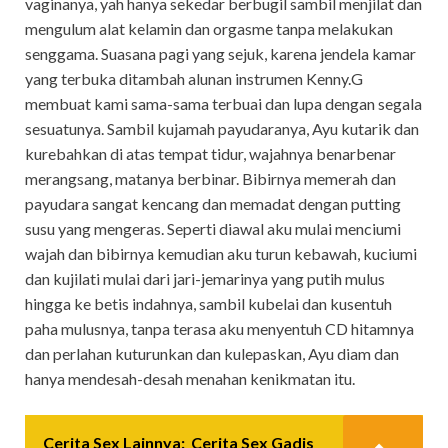
vaginanya, yah hanya sekedar berbugil sambil menjilat dan
mengulum alat kelamin dan orgasme tanpa melakukan
senggama. Suasana pagi yang sejuk, karena jendela kamar
yang terbuka ditambah alunan instrumen Kenny.G
membuat kami sama-sama terbuai dan lupa dengan segala
sesuatunya. Sambil kujamah payudaranya, Ayu kutarik dan
kurebahkan di atas tempat tidur, wajahnya benarbenar
merangsang, matanya berbinar. Bibirnya memerah dan
payudara sangat kencang dan memadat dengan putting
susu yang mengeras. Seperti diawal aku mulai menciumi
wajah dan bibirnya kemudian aku turun kebawah, kuciumi
dan kujilati mulai dari jari-jemarinya yang putih mulus
hingga ke betis indahnya, sambil kubelai dan kusentuh
paha mulusnya, tanpa terasa aku menyentuh CD hitamnya
dan perlahan kuturunkan dan kulepaskan, Ayu diam dan
hanya mendesah-desah menahan kenikmatan itu.
Cerita Sex Lainnya:
Cerita Sex Gadis