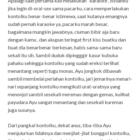
Apalagi saat pertama kali melakukan “karaoke”, istilahku
jika ingin di-oral-sex sama pacarku, cara memperlakukan
kontolku benar-benar istimewa, saat kutanya emangnya
sudah pernah karaoke ya, pacarku marah besar,
bagaimana mungkin jawabnya, ciuman bibir aja baru
dengan kamu , dan akupun teringat first kiss buatku dan
buat dia benarbenar berkesan, habis sama-sama baru
sekali itu sih. Sambil duduk dipingggir kasur kubuka
pahaku sehingga kontolku yang sudah ereksi terlihat
menantang seperti tugu monas, Ayu jongkok dibawah
sambil membelai perlahan kontolku, jari jemarinya menari-
nari sepanjang kontolku mengikuti urat-uratnya yang
menonjol sambil sesekali meremas dengan gemas, kulihat
payudara Ayu sangat menantang dan sesekali kuremas
juga susunya.
Dari pangkal kontolku, dekat anus, tiba-tiba Ayu
menjulurkan lidahnya dan menjilat-jilat bonggol kontolku,