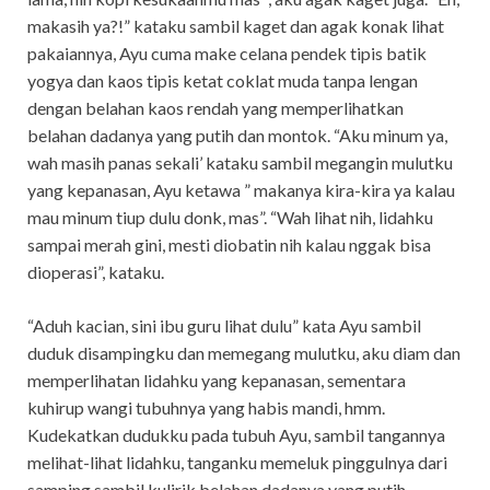
makasih ya?!” kataku sambil kaget dan agak konak lihat
pakaiannya, Ayu cuma make celana pendek tipis batik
yogya dan kaos tipis ketat coklat muda tanpa lengan
dengan belahan kaos rendah yang memperlihatkan
belahan dadanya yang putih dan montok. “Aku minum ya,
wah masih panas sekali’ kataku sambil megangin mulutku
yang kepanasan, Ayu ketawa ” makanya kira-kira ya kalau
mau minum tiup dulu donk, mas”. “Wah lihat nih, lidahku
sampai merah gini, mesti diobatin nih kalau nggak bisa
dioperasi”, kataku.
“Aduh kacian, sini ibu guru lihat dulu” kata Ayu sambil
duduk disampingku dan memegang mulutku, aku diam dan
memperlihatan lidahku yang kepanasan, sementara
kuhirup wangi tubuhnya yang habis mandi, hmm.
Kudekatkan dudukku pada tubuh Ayu, sambil tangannya
melihat-lihat lidahku, tanganku memeluk pinggulnya dari
samping sambil kulirik belahan dadanya yang putih,