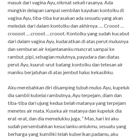
masuk dari vagina Ayu, nikmat sekali rasanya. Ada
mungkin delapan sampai sembilan kayuhan kontolku di
vagina Ayu, tiba-tiba kurasakan ada sesuatu yang akan
meledak dari dalam kontolku dan akhirnya …. Crooot …
croooot ….crooot …crooot. Kontolku yang sudah kucabut
dari dalam vagina Ayu, kudaratkan di atas perut mulusnya
dan semburan air kejantananku muncrat sampai ke
rambut, pipi, sebagian mulutnya, payudara dan diatas
perut Ayu, kuurut-urut batang kontolku dan tetesan air
maniku berjatuhan di atas jembut halus kekasihku.
Aku merebahkan diri disamping tubuh mulus Ayu, kupeluk
dia sambil kubelai rambutnya, Ayu terpejam, diam dan
tiba-tiba dari ujung kedua belah matanya yang terpejam
menetes air mata. Kuseka air matanya dan kupeluk dia
erat-erat, dan dia memelukku juga, ” Mas, hari ini aku
sudah persembahkan kesucianku untukmu, sesuatu yang
berharga yang kumiliki telah kuberikan padamu, aku