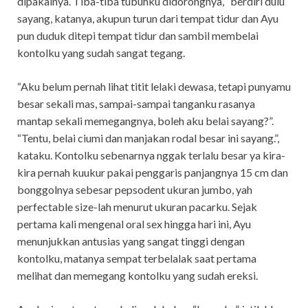
dipakainya. Tiba-tiba tubuhku didorongnya, “berdiri dulu
sayang, katanya, akupun turun dari tempat tidur dan Ayu
pun duduk ditepi tempat tidur dan sambil membelai
kontolku yang sudah sangat tegang.
“Aku belum pernah lihat titit lelaki dewasa, tetapi punyamu
besar sekali mas, sampai-sampai tanganku rasanya
mantap sekali memegangnya, boleh aku belai sayang?”.
“Tentu, belai ciumi dan manjakan rodal besar ini sayang.”,
kataku. Kontolku sebenarnya nggak terlalu besar ya kira-
kira pernah kuukur pakai penggaris panjangnya 15 cm dan
bonggolnya sebesar pepsodent ukuran jumbo, yah
perfectable size-lah menurut ukuran pacarku. Sejak
pertama kali mengenal oral sex hingga hari ini, Ayu
menunjukkan antusias yang sangat tinggi dengan
kontolku, matanya sempat terbelalak saat pertama
melihat dan memegang kontolku yang sudah ereksi.