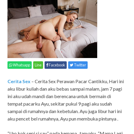
Whatsapp
Line
Facebook
Twitter
Cerita Sex
– Cerita Sex Perawan Pacar Cantikku,
Hari ini
aku libur kuliah dan aku bebas sampai malam, jam 7 pagi
ini aku udah mandi dan berencana untuk bermain di
tempat pacarku Ayu, sekitar pukul 9 pagi aku sudah
sampai di rumahnya dan kebetulan. Ayu juga libur hari ini
aku pencet bel rumahnya, Ayu pun membuka pintunya .
“Lho kok sepi si say” pada kemana , tanyaku. “Mama Lagi