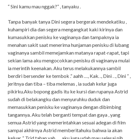
“ Sini kamu mau nggak?” , tanyaku .
Tanpa banyak tanya Dini segera bergerak mendekatiku ,
kuhampiri dia dan segera mengangkat kaki kirinya dan
kumasukkan penisku ke vaginanya dan tampaknya ia
menahan sakit saat menerima hunjaman penisku di lubang
vaginanya sambil memejamkan matanya rapat-rapat, tapi
sekian lama aku mengocokkan penisku di vaginanya mulai
ia merintih keenakan. Aku terus melakukannya sambil
berdiri bersender ke tembok .“ aahh …, Kak. ., Dini . ., Dini ” ,
jeritnya dan tiba – tiba melemas , ia sudah kelur juga
pikirku.Aku bopong gadis itu ke kursi dan rupanya Astrid
sudah di belakangku dan menyuruhku duduk dan
memasukkan penisku ke vaginanya dengan dibimbing
tangannya. Aku telah berganti tempat dan gaya , yang
semua Astrid yang memerintahkan sesuai adegan di film
sampai akhirnya Astrid memberitahuku bahwa ia akan
keluar .“ Trid tahan yah …, aku juga udah mau selesai nih …,