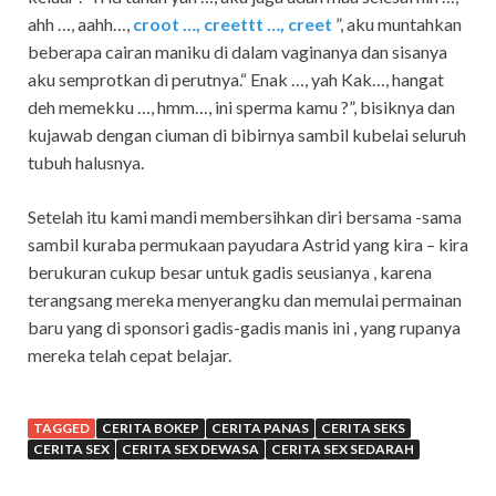
ahh …, aahh…,
croot …, creettt …, creet
”, aku muntahkan
beberapa cairan maniku di dalam vaginanya dan sisanya
aku semprotkan di perutnya.“ Enak …, yah Kak…, hangat
deh memekku …, hmm…, ini sperma kamu ?”, bisiknya dan
kujawab dengan ciuman di bibirnya sambil kubelai seluruh
tubuh halusnya.
Setelah itu kami mandi membersihkan diri bersama -sama
sambil kuraba permukaan payudara Astrid yang kira – kira
berukuran cukup besar untuk gadis seusianya , karena
terangsang mereka menyerangku dan memulai permainan
baru yang di sponsori gadis-gadis manis ini , yang rupanya
mereka telah cepat belajar.
TAGGED
CERITA BOKEP
CERITA PANAS
CERITA SEKS
CERITA SEX
CERITA SEX DEWASA
CERITA SEX SEDARAH