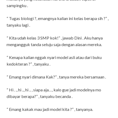
sampingku .
“ Tugas biologi ?, emangnya kalian ini kelas berapa sih ?” ,
tanyaku lagi .
“ Kita udah kelas 3 SMP kok!” , jawab Dini . Aku hanya
mengangguk tanda setuju saja dengan alasan mereka.
“ Kenapa kalian nggak nyari model asli atau dari buku
kedokteran ?” , tanyaku .
“ Emang nyari dimana Kak?” , tanya mereka bersamaan .
“ Hi . ., hi .., hi .. , siapa aja…, kalo gue jadi modelnya mo
dibayar berapa?” , tanyaku becanda .
“ Emang kakak mau jadi model kita ?” , tanyanya.