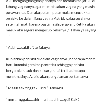
Aku mengangkangkan pahanya dan memainkan jariku di
lubang vaginanya agar membiasakan vagina yang masih
perawan itu . Dan aku pelan – pelan mulai menusukkan
penisku ke dalam liang vagina Astrid, walau susahnya
setengah mati karena pasti masih perawan . Ketika akan
masuk aku segera mengecup bibirnya , “ Tahan ya sayang
…” .
“ Aduh …, sakit .. ”, teriaknya.
Kubiarkan penisku di dalam vaginanya , beberapa menit
baru kumulai gerakan pantatku sehingga penisku
bergerak masuk dan keluar , mulai terlihat betapa
menikmatinya Astrid akan pengalaman pertamanya .
“ Masih sakit nggak, Trid ” , tanyaku .
“ mm …, nggak…, ahh …, ahh…, uhh …, geli Kak”.