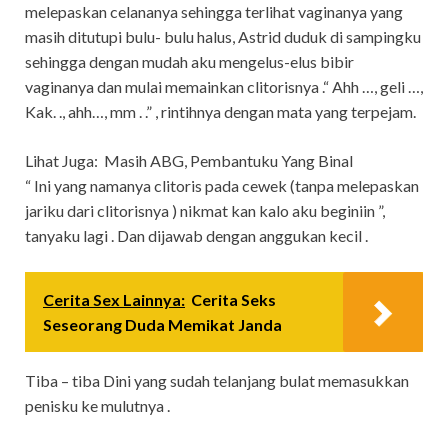
melepaskan celananya sehingga terlihat vaginanya yang
masih ditutupi bulu- bulu halus, Astrid duduk di sampingku
sehingga dengan mudah aku mengelus-elus bibir
vaginanya dan mulai memainkan clitorisnya .“ Ahh …, geli …,
Kak. ., ahh…, mm . .” , rintihnya dengan mata yang terpejam.
Lihat Juga:
Masih ABG, Pembantuku Yang Binal
“ Ini yang namanya clitoris pada cewek (tanpa melepaskan
jariku dari clitorisnya ) nikmat kan kalo aku beginiin ”,
tanyaku lagi . Dan dijawab dengan anggukan kecil .
Cerita Sex Lainnya:
Cerita Seks
Seseorang Duda Memikat Janda
Tiba – tiba Dini yang sudah telanjang bulat memasukkan
penisku ke mulutnya .