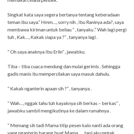
Singkat kata saya segera bertanya tentang keberadaan
teman ibu saya.“ Hmm…, sorry nih , Ibu Raninya ada?, saya
membawa kiriman untuk beliau ” , tanyaku .“ Wah lagi pergi
tuh , Kak…, Kakak siapa ya ?” , tanyanya lagi .
“ Oh saya anaknya Ibu Erlin” , jawabku.
Tiba – tiba cuaca mendung dan mulai gerimis . Sehingga
gadis manis itu mempersilakan saya masuk dahulu.
“ Kakak nganterin apaan sih ?” , tanyanya .
“ Wah…, nggak tahu tuh kayaknya sih berkas – berkas” ,
jawabku sambil mengikutinya ke dalam rumahnya .
“ Memang sih tadi Mama titip pesen kalo nanti ada orang
yang nganterin barang buat Mama …, tapi aku nggak