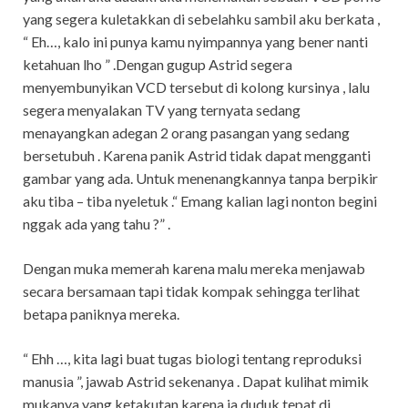
yang segera kuletakkan di sebelahku sambil aku berkata ,
“ Eh…, kalo ini punya kamu nyimpannya yang bener nanti
ketahuan lho ” .Dengan gugup Astrid segera
menyembunyikan VCD tersebut di kolong kursinya , lalu
segera menyalakan TV yang ternyata sedang
menayangkan adegan 2 orang pasangan yang sedang
bersetubuh . Karena panik Astrid tidak dapat mengganti
gambar yang ada. Untuk menenangkannya tanpa berpikir
aku tiba – tiba nyeletuk .“ Emang kalian lagi nonton begini
nggak ada yang tahu ?” .
Dengan muka memerah karena malu mereka menjawab
secara bersamaan tapi tidak kompak sehingga terlihat
betapa paniknya mereka.
“ Ehh …, kita lagi buat tugas biologi tentang reproduksi
manusia ”, jawab Astrid sekenanya . Dapat kulihat mimik
mukanya yang ketakutan karena ia duduk tepat di