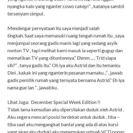
nyangka kalo yang nganter cowo cakep!” , katanya sambil
tersenyum simpul .
Mendengar pernyataan itu saya menjadi salah
tingkah.
Saat saya memasuki ruang tengah rumah itu , saya
menjumpai seorang gadis manis lagi yang sedang asyik
nonton TV , tapi melihat kami masuk ia seperti gugup dan
mematikan TV yang ditontonnya.“ Ehmm …, Trid siapa
sih?” , tanya gadis itu.“ Oh iya aku Astrid dan itu temanku
Dini , kakak ini yang nganterin pesanan mamaku ..” , jawab
gadis pemilik rumah yang ternyata bernama Astrid.“ Eh iya
nama gue Ian ” , jawabku .
Lihat Juga:
December Special Week Edition !!
Tidak lama kemudian aku dipersilakan duduk oleh Astrid .
Aku segera mencari posisi terdekat untuk duduk , tiba –
tiba saat aku mengangkat bantal yang ada di atas kursi
yang akan aku duduki aku menemukan sebuah VCD porno