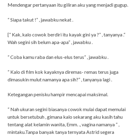
Mendengar pertanyaan itu giliran aku yang menjadi gugup.
“ Siapa takut !” , jawabku nekat .
[“ Kak, kalo cowok berdiri itu kayak gini ya ?” , tanyanya .“
Wah segini sih belum apa-apa” , jawabku .
“ Coba kamu raba dan elus-elus terus” , jawabku .
“ Kalo di film kok kayaknya diremas- remas terus juga
dimasukin mulut namanya apa sih?” , tanyanya lagi .
Ketegangan penisku hampir mencapai maksimal.
“ Nah ukuran segini biasanya cowok mulai dapat memulai
untuk bersetubuh , gimana kalo sekarang aku kasih tahu
tentang alat kelamin wanita, Emm. ., vagina namanya ” ,
mintaku.Tanpa banyak tanya ternyata Astrid segera