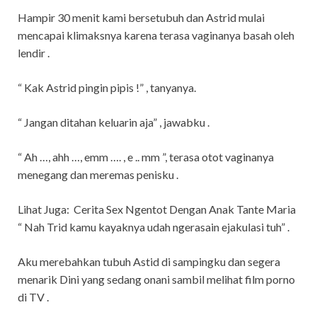
Hampir 30 menit kami bersetubuh dan Astrid mulai
mencapai klimaksnya karena terasa vaginanya basah oleh
lendir .
“ Kak Astrid pingin pipis !” , tanyanya.
“ Jangan ditahan keluarin aja” , jawabku .
“ Ah …, ahh …, emm …. , e .. mm ”, terasa otot vaginanya
menegang dan meremas penisku .
Lihat Juga:
Cerita Sex Ngentot Dengan Anak Tante Maria
“ Nah Trid kamu kayaknya udah ngerasain ejakulasi tuh” .
Aku merebahkan tubuh Astid di sampingku dan segera
menarik Dini yang sedang onani sambil melihat film porno
di TV .