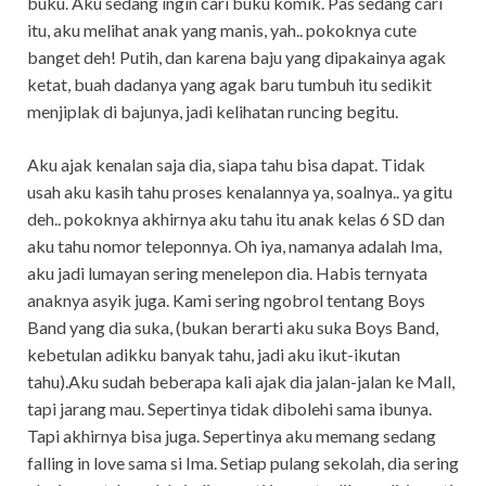
buku. Aku sedang ingin cari buku komik. Pas sedang cari
itu, aku melihat anak yang manis, yah.. pokoknya cute
banget deh! Putih, dan karena baju yang dipakainya agak
ketat, buah dadanya yang agak baru tumbuh itu sedikit
menjiplak di bajunya, jadi kelihatan runcing begitu.
Aku ajak kenalan saja dia, siapa tahu bisa dapat. Tidak
usah aku kasih tahu proses kenalannya ya, soalnya.. ya gitu
deh.. pokoknya akhirnya aku tahu itu anak kelas 6 SD dan
aku tahu nomor teleponnya. Oh iya, namanya adalah Ima,
aku jadi lumayan sering menelepon dia. Habis ternyata
anaknya asyik juga. Kami sering ngobrol tentang Boys
Band yang dia suka, (bukan berarti aku suka Boys Band,
kebetulan adikku banyak tahu, jadi aku ikut-ikutan
tahu).Aku sudah beberapa kali ajak dia jalan-jalan ke Mall,
tapi jarang mau. Sepertinya tidak dibolehi sama ibunya.
Tapi akhirnya bisa juga. Sepertinya aku memang sedang
falling in love sama si Ima. Setiap pulang sekolah, dia sering