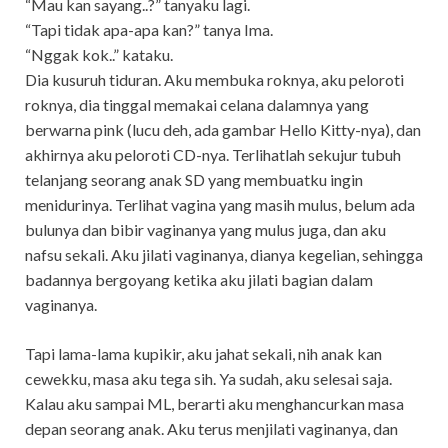
“Mau kan sayang..?” tanyaku lagi.
“Tapi tidak apa-apa kan?” tanya Ima.
“Nggak kok..” kataku.
Dia kusuruh tiduran. Aku membuka roknya, aku peloroti
roknya, dia tinggal memakai celana dalamnya yang
berwarna pink (lucu deh, ada gambar Hello Kitty-nya), dan
akhirnya aku peloroti CD-nya. Terlihatlah sekujur tubuh
telanjang seorang anak SD yang membuatku ingin
menidurinya. Terlihat vagina yang masih mulus, belum ada
bulunya dan bibir vaginanya yang mulus juga, dan aku
nafsu sekali. Aku jilati vaginanya, dianya kegelian, sehingga
badannya bergoyang ketika aku jilati bagian dalam
vaginanya.
Tapi lama-lama kupikir, aku jahat sekali, nih anak kan
cewekku, masa aku tega sih. Ya sudah, aku selesai saja.
Kalau aku sampai ML, berarti aku menghancurkan masa
depan seorang anak. Aku terus menjilati vaginanya, dan