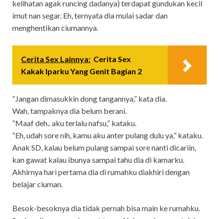
kelihatan agak runcing dadanya) terdapat gundukan kecil
imut nan segar. Eh, ternyata dia mulai sadar dan
menghentikan ciumannya.
Cerita Sex Lainnya:
Cerita Sex
Kakak Iparku Yang Genit Bagian 2
“Jangan dimasukkin dong tangannya,” kata dia.
Wah, tampaknya dia belum berani.
“Maaf deh.. aku terlalu nafsu,” kataku.
“Eh, udah sore nih, kamu aku anter pulang dulu ya,” kataku.
Anak SD, kalau belum pulang sampai sore nanti dicariin,
kan gawat kalau ibunya sampai tahu dia di kamarku.
Akhirnya hari pertama dia di rumahku diakhiri dengan
belajar ciuman.
Besok-besoknya dia tidak pernah bisa main ke rumahku.