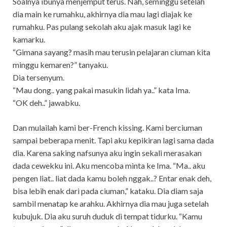
Soalnya ibunya menjemput terus. Nah, seminggu setelah
dia main ke rumahku, akhirnya dia mau lagi diajak ke
rumahku. Pas pulang sekolah aku ajak masuk lagi ke
kamarku.
“Gimana sayang? masih mau terusin pelajaran ciuman kita
minggu kemaren?” tanyaku.
Dia tersenyum.
“Mau dong.. yang pakai masukin lidah ya..” kata Ima.
“OK deh..” jawabku.
Dan mulailah kami ber-French kissing. Kami berciuman
sampai beberapa menit. Tapi aku kepikiran lagi sama dada
dia. Karena saking nafsunya aku ingin sekali merasakan
dada cewekku ini. Aku mencoba minta ke Ima. “Ma.. aku
pengen liat.. liat dada kamu boleh nggak..? Entar enak deh,
bisa lebih enak dari pada ciuman,” kataku. Dia diam saja
sambil menatap ke arahku. Akhirnya dia mau juga setelah
kubujuk. Dia aku suruh duduk di tempat tidurku. “Kamu