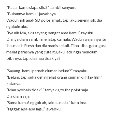
“Pacar kamu siapa sih..?” sambil senyum.
“Bukannya kamu..” jawabnya.
Waduh, nih anak SD polos amat.. tapi aku seneng sih, dia
ngakuin aku.
“Iya nih Ma, aku sayang banget ama kamu,” rayuku.
Dianya diam sambil menatapku malu. Waduh wajahnya itu
lho, masih Fresh dan dia manis sekali. Tiba-tiba, gara-gara
meliat parasnya yang cute itu, aku jadi ingin mencium
bibirnya, tapi dia mau tidak ya?
“Sayang, kamu pernah ciuman belum?” tanyaku.
“Belum, tapi suka deh ngeliat orang ciuman di film-film,”
katanya.
“Mau nyobain tidak?” tanyaku, to the point saja.
Dia diam saja.
“Sama kamu? nggak ah, takut.. malu..” kata Ima.
“Nggak apa-apa lagi..” jawabku.