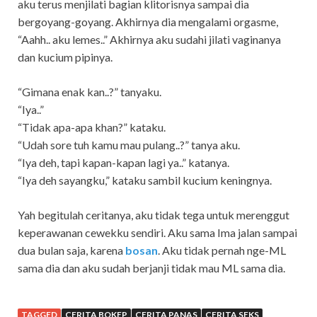
aku terus menjilati bagian klitorisnya sampai dia
bergoyang-goyang. Akhirnya dia mengalami orgasme,
“Aahh.. aku lemes..” Akhirnya aku sudahi jilati vaginanya
dan kucium pipinya.
“Gimana enak kan..?” tanyaku.
“Iya..”
“Tidak apa-apa khan?” kataku.
“Udah sore tuh kamu mau pulang..?” tanya aku.
“Iya deh, tapi kapan-kapan lagi ya..” katanya.
“Iya deh sayangku,” kataku sambil kucium keningnya.
Yah begitulah ceritanya, aku tidak tega untuk merenggut
keperawanan cewekku sendiri. Aku sama Ima jalan sampai
dua bulan saja, karena
bosan
. Aku tidak pernah nge-ML
sama dia dan aku sudah berjanji tidak mau ML sama dia.
TAGGED
CERITA BOKEP
CERITA PANAS
CERITA SEKS