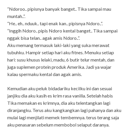
“Ndoroo.. pipisnya banyak banget.. Tika sampai mau
muntah..”.
“He.. eh.. nduuk.. tapi enak kan.. pipisnya Ndoro..”.
“Inggih Ndoro.. pipis Ndoro kental banget.. Tika sampai
nggak bisa telan.. agak amis Ndoro..”.
Aku memang termasuk laki-laki yang suka merawat
tubuhku. Hampir setiap hari aku fitnes. Menuku setiap
hari: susu khusus lelaki, madu, 6 butir telur mentah, dan
juga suplemen protein produk Amerika. Jadi ya wajar
kalau spermaku kental dan agak amis.
Kemudian aku peluk bidadariku kecilku ini dan sesuai
janjiku dia aku kasih es krim rasa vanilla. Setelah habis
Tika memakan es krimnya, dia aku telentangkan lagi
diranjangku. Terus aku kangkangkan lagi pahanya dan aku
mulai lagi menjilati memek tembemnya. terus terang saja
aku penasaran sebelum membobol selaput daranya.