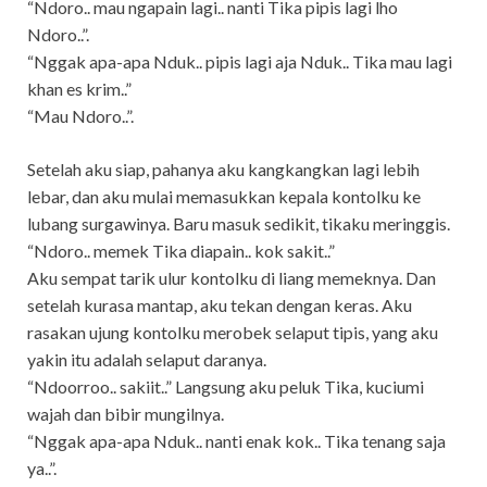
“Ndoro.. mau ngapain lagi.. nanti Tika pipis lagi lho
Ndoro..”.
“Nggak apa-apa Nduk.. pipis lagi aja Nduk.. Tika mau lagi
khan es krim..”
“Mau Ndoro..”.
Setelah aku siap, pahanya aku kangkangkan lagi lebih
lebar, dan aku mulai memasukkan kepala kontolku ke
lubang surgawinya. Baru masuk sedikit, tikaku meringgis.
“Ndoro.. memek Tika diapain.. kok sakit..”
Aku sempat tarik ulur kontolku di liang memeknya. Dan
setelah kurasa mantap, aku tekan dengan keras. Aku
rasakan ujung kontolku merobek selaput tipis, yang aku
yakin itu adalah selaput daranya.
“Ndoorroo.. sakiit..” Langsung aku peluk Tika, kuciumi
wajah dan bibir mungilnya.
“Nggak apa-apa Nduk.. nanti enak kok.. Tika tenang saja
ya..”.