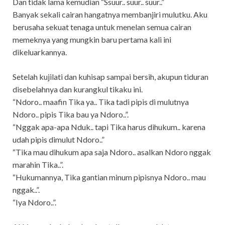
Dan tidak lama kemudian “Ssuur.. suur.. suur..”
Banyak sekali cairan hangatnya membanjiri mulutku. Aku
berusaha sekuat tenaga untuk menelan semua cairan
memeknya yang mungkin baru pertama kali ini
dikeluarkannya.
Setelah kujilati dan kuhisap sampai bersih, akupun tiduran
disebelahnya dan kurangkul tikaku ini.
“Ndoro.. maafin Tika ya.. Tika tadi pipis di mulutnya
Ndoro.. pipis Tika bau ya Ndoro..”.
“Nggak apa-apa Nduk.. tapi Tika harus dihukum.. karena
udah pipis dimulut Ndoro..”
“Tika mau dihukum apa saja Ndoro.. asalkan Ndoro nggak
marahin Tika..”.
“Hukumannya, Tika gantian minum pipisnya Ndoro.. mau
nggak..”.
“Iya Ndoro..”.