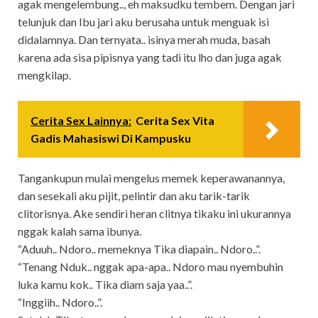
agak mengelembung.., eh maksudku tembem. Dengan jari
telunjuk dan Ibu jari aku berusaha untuk menguak isi
didalamnya. Dan ternyata.. isinya merah muda, basah
karena ada sisa pipisnya yang tadi itu lho dan juga agak
mengkilap.
Cerita Sex Lainnya:
Cerita Sex Vita
Gadis Mahasiswi Di Kampusku
Tangankupun mulai mengelus memek keperawanannya,
dan sesekali aku pijit, pelintir dan aku tarik-tarik
clitorisnya. Ake sendiri heran clitnya tikaku ini ukurannya
nggak kalah sama ibunya.
“Aduuh.. Ndoro.. memeknya Tika diapain.. Ndoro..”.
“Tenang Nduk.. nggak apa-apa.. Ndoro mau nyembuhin
luka kamu kok.. Tika diam saja yaa..”.
“Inggiih.. Ndoro..”.