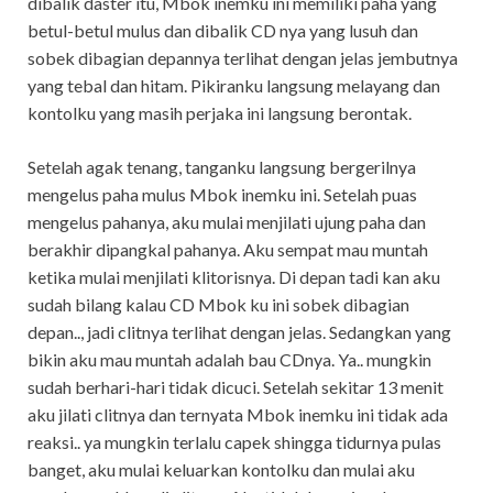
dibalik daster itu, Mbok inemku ini memiliki paha yang
betul-betul mulus dan dibalik CD nya yang lusuh dan
sobek dibagian depannya terlihat dengan jelas jembutnya
yang tebal dan hitam. Pikiranku langsung melayang dan
kontolku yang masih perjaka ini langsung berontak.
Setelah agak tenang, tanganku langsung bergerilnya
mengelus paha mulus Mbok inemku ini. Setelah puas
mengelus pahanya, aku mulai menjilati ujung paha dan
berakhir dipangkal pahanya. Aku sempat mau muntah
ketika mulai menjilati klitorisnya. Di depan tadi kan aku
sudah bilang kalau CD Mbok ku ini sobek dibagian
depan.., jadi clitnya terlihat dengan jelas. Sedangkan yang
bikin aku mau muntah adalah bau CDnya. Ya.. mungkin
sudah berhari-hari tidak dicuci. Setelah sekitar 13 menit
aku jilati clitnya dan ternyata Mbok inemku ini tidak ada
reaksi.. ya mungkin terlalu capek shingga tidurnya pulas
banget, aku mulai keluarkan kontolku dan mulai aku