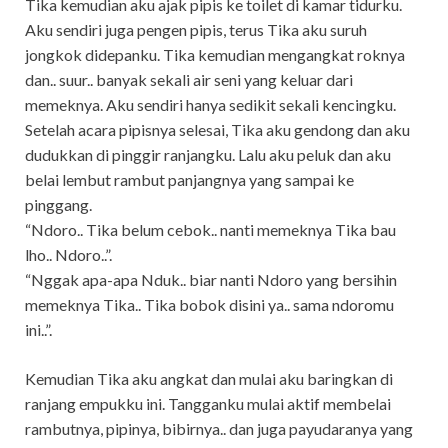
Tika kemudian aku ajak pipis ke toilet di kamar tidurku.
Aku sendiri juga pengen pipis, terus Tika aku suruh
jongkok didepanku. Tika kemudian mengangkat roknya
dan.. suur.. banyak sekali air seni yang keluar dari
memeknya. Aku sendiri hanya sedikit sekali kencingku.
Setelah acara pipisnya selesai, Tika aku gendong dan aku
dudukkan di pinggir ranjangku. Lalu aku peluk dan aku
belai lembut rambut panjangnya yang sampai ke
pinggang.
“Ndoro.. Tika belum cebok.. nanti memeknya Tika bau
lho.. Ndoro..”.
“Nggak apa-apa Nduk.. biar nanti Ndoro yang bersihin
memeknya Tika.. Tika bobok disini ya.. sama ndoromu
ini..”.
Kemudian Tika aku angkat dan mulai aku baringkan di
ranjang empukku ini. Tangganku mulai aktif membelai
rambutnya, pipinya, bibirnya.. dan juga payudaranya yang