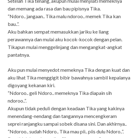
Setelah Tika tenang, akupun mulai menjilati memeknya
dan memang ada rasa dan bau pipisnya Tika.
“Ndoro.. jangaan.. Tika malu ndoroo.. memek Tika kan
bau..”.
Aku bahkan sempat memasukkan jariku ke liang
perawannya dan mulai aku kocok-kocok dengan pelan.
Tikapun mulai menggelinjang dan mengangkat-angkat
pantatnya.
Aku pun mulai menyedot memeknya Tika dengan kuat dan
aku lihat Tika menggigit bibir bawahnya sambil kepalanya
digoyang kekanan kiri.
“Ndoroo.. geli Ndoro.. memeknya Tika diapain sih
ndoroo..”.
Akupun tidak peduli dengan keadaan Tika yang kakinya
menendang-nendang dan tangannya mencengkeram
seprei ranjangku sampai sobek disana sini. Dan akhirnya..
“Ndoroo.. sudah Ndoro.. Tika mau pii.. piis dulu Ndoro..”.