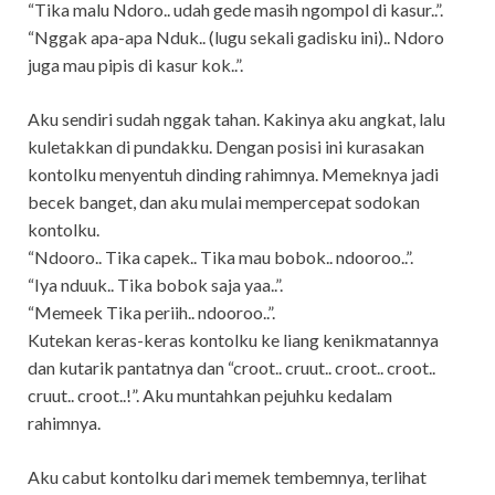
“Tika malu Ndoro.. udah gede masih ngompol di kasur..”.
“Nggak apa-apa Nduk.. (lugu sekali gadisku ini).. Ndoro
juga mau pipis di kasur kok..”.
Aku sendiri sudah nggak tahan. Kakinya aku angkat, lalu
kuletakkan di pundakku. Dengan posisi ini kurasakan
kontolku menyentuh dinding rahimnya. Memeknya jadi
becek banget, dan aku mulai mempercepat sodokan
kontolku.
“Ndooro.. Tika capek.. Tika mau bobok.. ndooroo..”.
“Iya nduuk.. Tika bobok saja yaa..”.
“Memeek Tika periih.. ndooroo..”.
Kutekan keras-keras kontolku ke liang kenikmatannya
dan kutarik pantatnya dan “croot.. cruut.. croot.. croot..
cruut.. croot..!”. Aku muntahkan pejuhku kedalam
rahimnya.
Aku cabut kontolku dari memek tembemnya, terlihat