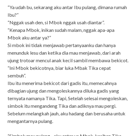
“Ya udah bu, sekarang aku antar Ibu pulang, dimana rumah
Ibu?”
“Nggak usah den, si Mbok nggak usah diantar”.
“Kenapa Mbok, inikan sudah malam, nggak apa-apa
Mbok aku antar ya?”
Si mbok ini tidak menjawab pertanyaanku dan hanya
menunduk lesu dan ketika dia mau menjawab, dari arah
ujung trotoar mencul anak kecil sambil membawa bekicot.
“Ini Mbok bekicotnya, biar luka Mbak Tika cepat
sembuh”.
Ibu itu menerima bekicot dari gadis itu, memecahnya
dibagian ujung dan mengoleskannya diluka gadis yang
ternyata namanya Tika. Tapi, Setelah selesai mengoleskan,
simbok itu mengandeng Tika dan adiknya mau pergi.
Sebelum melangkah jauh, aku hadang dan berusaha untuk
mengantarnya pulang.
“Simbok mau pulang.., aku antar ya Mbok, kasihan Tika