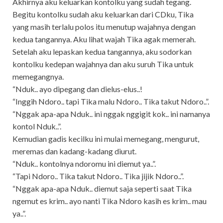
Akhirnya aku keluarkan kontolku yang sudah tegang.
Begitu kontolku sudah aku keluarkan dari CDku, Tika
yang masih terlalu polos itu menutup wajahnya dengan
kedua tangannya. Aku lihat wajah Tika agak memerah.
Setelah aku lepaskan kedua tangannya, aku sodorkan
kontolku kedepan wajahnya dan aku suruh Tika untuk
memegangnya.
“Nduk.. ayo dipegang dan dielus-elus..!
“Inggih Ndoro.. tapi Tika malu Ndoro.. Tika takut Ndoro..”.
“Nggak apa-apa Nduk.. ini nggak nggigit kok.. ini namanya
kontol Nduk..”.
Kemudian gadis kecilku ini mulai memegang, mengurut,
meremas dan kadang-kadang diurut.
“Nduk.. kontolnya ndoromu ini diemut ya..”.
“Tapi Ndoro.. Tika takut Ndoro.. Tika jijik Ndoro..”.
“Nggak apa-apa Nduk.. diemut saja seperti saat Tika
ngemut es krim.. ayo nanti Tika Ndoro kasih es krim.. mau
ya..”.