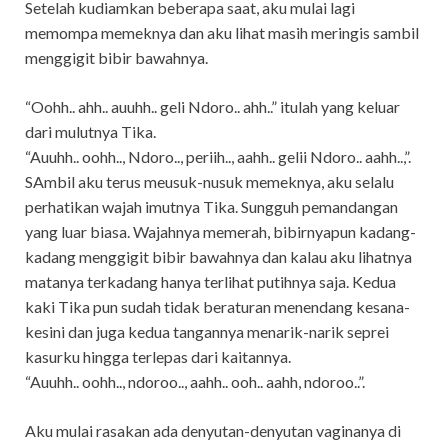
Setelah kudiamkan beberapa saat, aku mulai lagi
memompa memeknya dan aku lihat masih meringis sambil
menggigit bibir bawahnya.
“Oohh.. ahh.. auuhh.. geli Ndoro.. ahh..” itulah yang keluar
dari mulutnya Tika.
“Auuhh.. oohh.., Ndoro.., periih.., aahh.. gelii Ndoro.. aahh..,”.
SAmbil aku terus meusuk-nusuk memeknya, aku selalu
perhatikan wajah imutnya Tika. Sungguh pemandangan
yang luar biasa. Wajahnya memerah, bibirnyapun kadang-
kadang menggigit bibir bawahnya dan kalau aku lihatnya
matanya terkadang hanya terlihat putihnya saja. Kedua
kaki Tika pun sudah tidak beraturan menendang kesana-
kesini dan juga kedua tangannya menarik-narik seprei
kasurku hingga terlepas dari kaitannya.
“Auuhh.. oohh.., ndoroo.., aahh.. ooh.. aahh, ndoroo..”.
Aku mulai rasakan ada denyutan-denyutan vaginanya di