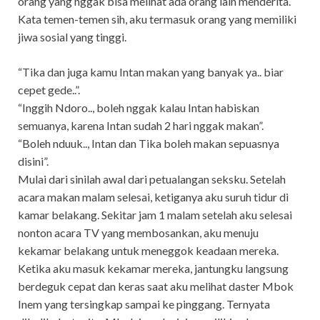
orang yang nggak bisa melihat ada orang lain menderita.
Kata temen-temen sih, aku termasuk orang yang memiliki
jiwa sosial yang tinggi.
“Tika dan juga kamu Intan makan yang banyak ya.. biar
cepet gede..”.
“Inggih Ndoro.., boleh nggak kalau Intan habiskan
semuanya, karena Intan sudah 2 hari nggak makan”.
“Boleh nduuk.., Intan dan Tika boleh makan sepuasnya
disini”.
Mulai dari sinilah awal dari petualangan seksku. Setelah
acara makan malam selesai, ketiganya aku suruh tidur di
kamar belakang. Sekitar jam 1 malam setelah aku selesai
nonton acara TV yang membosankan, aku menuju
kekamar belakang untuk meneggok keadaan mereka.
Ketika aku masuk kekamar mereka, jantungku langsung
berdeguk cepat dan keras saat aku melihat daster Mbok
Inem yang tersingkap sampai ke pinggang. Ternyata