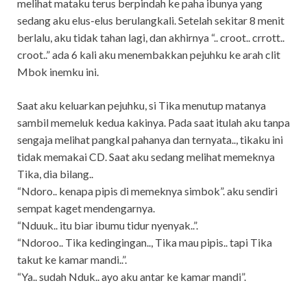
melihat mataku terus berpindah ke paha ibunya yang
sedang aku elus-elus berulangkali. Setelah sekitar 8 menit
berlalu, aku tidak tahan lagi, dan akhirnya “.. croot.. crrott..
croot..” ada 6 kali aku menembakkan pejuhku ke arah clit
Mbok inemku ini.
Saat aku keluarkan pejuhku, si Tika menutup matanya
sambil memeluk kedua kakinya. Pada saat itulah aku tanpa
sengaja melihat pangkal pahanya dan ternyata.., tikaku ini
tidak memakai CD. Saat aku sedang melihat memeknya
Tika, dia bilang..
“Ndoro.. kenapa pipis di memeknya simbok”. aku sendiri
sempat kaget mendengarnya.
“Nduuk.. itu biar ibumu tidur nyenyak..”.
“Ndoroo.. Tika kedingingan.., Tika mau pipis.. tapi Tika
takut ke kamar mandi..”.
“Ya.. sudah Nduk.. ayo aku antar ke kamar mandi”.