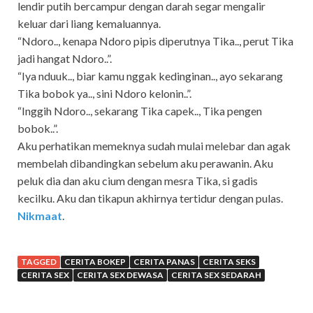
lendir putih bercampur dengan darah segar mengalir
keluar dari liang kemaluannya.
“Ndoro.., kenapa Ndoro pipis diperutnya Tika.., perut Tika
jadi hangat Ndoro..”.
“Iya nduuk.., biar kamu nggak kedinginan.., ayo sekarang
Tika bobok ya.., sini Ndoro kelonin..”.
“Inggih Ndoro.., sekarang Tika capek.., Tika pengen
bobok..”.
Aku perhatikan memeknya sudah mulai melebar dan agak
membelah dibandingkan sebelum aku perawanin. Aku
peluk dia dan aku cium dengan mesra Tika, si gadis
kecilku. Aku dan tikapun akhirnya tertidur dengan pulas.
Nikmaat
.
TAGGED
CERITA BOKEP
CERITA PANAS
CERITA SEKS
CERITA SEX
CERITA SEX DEWASA
CERITA SEX SEDARAH