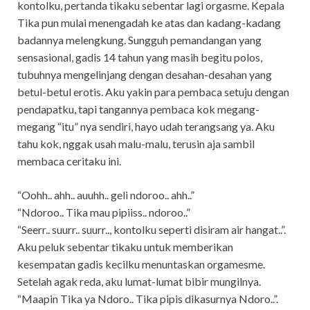
kontolku, pertanda tikaku sebentar lagi orgasme. Kepala
Tika pun mulai menengadah ke atas dan kadang-kadang
badannya melengkung. Sungguh pemandangan yang
sensasional, gadis 14 tahun yang masih begitu polos,
tubuhnya mengelinjang dengan desahan-desahan yang
betul-betul erotis. Aku yakin para pembaca setuju dengan
pendapatku, tapi tangannya pembaca kok megang-
megang “itu” nya sendiri, hayo udah terangsang ya. Aku
tahu kok, nggak usah malu-malu, terusin aja sambil
membaca ceritaku ini.
“Oohh.. ahh.. auuhh.. geli ndoroo.. ahh..”
“Ndoroo.. Tika mau pipiiss.. ndoroo..”
“Seerr.. suurr.. suurr.., kontolku seperti disiram air hangat..”.
Aku peluk sebentar tikaku untuk memberikan
kesempatan gadis kecilku menuntaskan orgamesme.
Setelah agak reda, aku lumat-lumat bibir mungilnya.
“Maapin Tika ya Ndoro.. Tika pipis dikasurnya Ndoro..”.