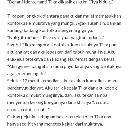
“Benar Ndoro.. nanti Tika dikasih es krim..”.”Iya Nduk..”.
Tika pun jongkok diantara pahaku dan mulai memasukkan
kontolku ke mulutnya yang mungil. Agak susah sih, bahkan
kadang-kadang kontolku mengenai giginya.
“Nah gitu nduuk.. diisep ya.. yaa.. ya gituu.. nduuk..”.
Sambil Tika mengoral kontolku, kaos lusuhnya Tika pun
aku angkat dan aku lepaskan dari tubuh mungilnya. Aku
elus-elus teteknya dan kadang aku remas dengan keras.
“Aku gemes banget sih sama payudaranya yang bentuknya
agak meruncing itu”.
Sekitar 12 menit kemudian, aku rasakan kontolku sudah
berdenyut-denyut. Aku tarik kepala Tika dan aku kocok
kontolku dimulut mungilnya.. dan.. aku tekan sampai
menyentuh kerongkongannya dan akhirnya “.. croot..
croot.. croot.. cruut..!”
Cairan pejuhku sebagian besar tertelan oleh Tika dan
hanya sedikit yang menetes keluar dari mulutnya.