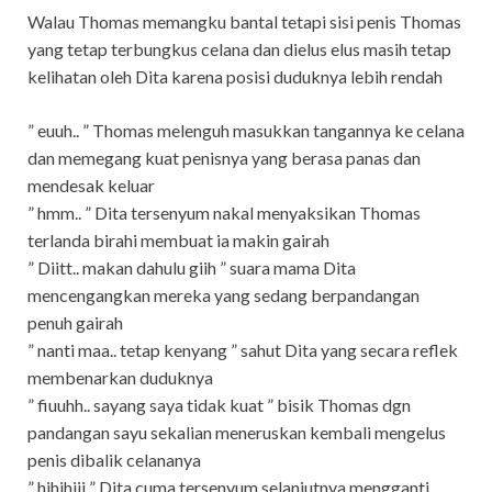
Walau Thomas memangku bantal tetapi sisi penis Thomas
yang tetap terbungkus celana dan dielus elus masih tetap
kelihatan oleh Dita karena posisi duduknya lebih rendah
” euuh.. ” Thomas melenguh masukkan tangannya ke celana
dan memegang kuat penisnya yang berasa panas dan
mendesak keluar
” hmm.. ” Dita tersenyum nakal menyaksikan Thomas
terlanda birahi membuat ia makin gairah
” Diitt.. makan dahulu giih ” suara mama Dita
mencengangkan mereka yang sedang berpandangan
penuh gairah
” nanti maa.. tetap kenyang ” sahut Dita yang secara reflek
membenarkan duduknya
” fiuuhh.. sayang saya tidak kuat ” bisik Thomas dgn
pandangan sayu sekalian meneruskan kembali mengelus
penis dibalik celananya
” hihihiii ” Dita cuma tersenyum selanjutnya mengganti