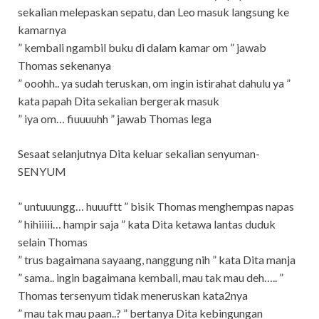
sekalian melepaskan sepatu, dan Leo masuk langsung ke
kamarnya
” kembali ngambil buku di dalam kamar om ” jawab
Thomas sekenanya
” ooohh.. ya sudah teruskan, om ingin istirahat dahulu ya ”
kata papah Dita sekalian bergerak masuk
” iya om… fiuuuuhh ” jawab Thomas lega
Sesaat selanjutnya Dita keluar sekalian senyuman-
SENYUM
” untuuungg… huuuftt ” bisik Thomas menghempas napas
” hihiiiii… hampir saja ” kata Dita ketawa lantas duduk
selain Thomas
” trus bagaimana sayaang, nanggung nih ” kata Dita manja
” sama.. ingin bagaimana kembali, mau tak mau deh….. ”
Thomas tersenyum tidak meneruskan kata2nya
” mau tak mau paan..? ” bertanya Dita kebingungan