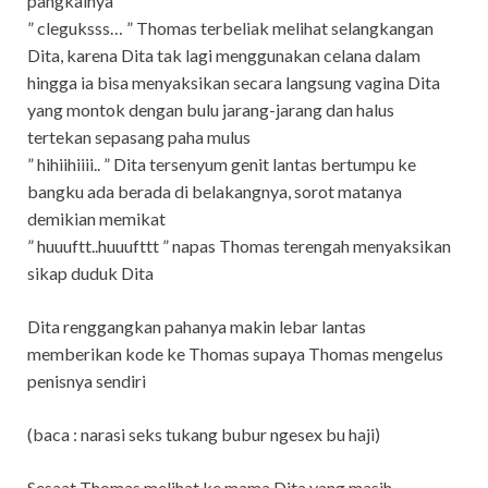
pangkalnya
” cleguksss… ” Thomas terbeliak melihat selangkangan
Dita, karena Dita tak lagi menggunakan celana dalam
hingga ia bisa menyaksikan secara langsung vagina Dita
yang montok dengan bulu jarang-jarang dan halus
tertekan sepasang paha mulus
” hihiihiiii.. ” Dita tersenyum genit lantas bertumpu ke
bangku ada berada di belakangnya, sorot matanya
demikian memikat
” huuuftt..huuufttt ” napas Thomas terengah menyaksikan
sikap duduk Dita
Dita renggangkan pahanya makin lebar lantas
memberikan kode ke Thomas supaya Thomas mengelus
penisnya sendiri
(baca : narasi seks tukang bubur ngesex bu haji)
Sesaat Thomas melihat ke mama Dita yang masih