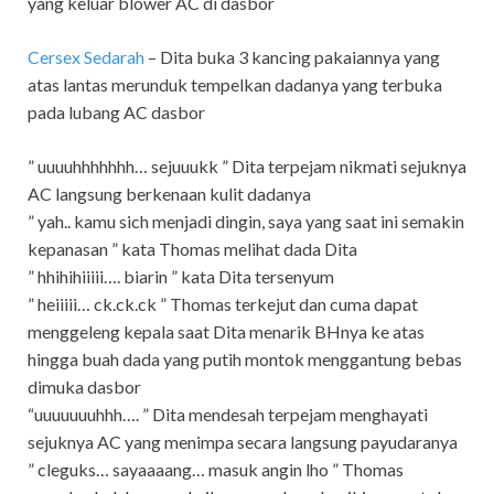
yang keluar blower AC di dasbor
Cersex Sedarah
–
Dita buka 3 kancing pakaiannya yang
atas lantas merunduk tempelkan dadanya yang terbuka
pada lubang AC dasbor
” uuuuhhhhhhh… sejuuukk ” Dita terpejam nikmati sejuknya
AC langsung berkenaan kulit dadanya
” yah.. kamu sich menjadi dingin, saya yang saat ini semakin
kepanasan ” kata Thomas melihat dada Dita
” hhihihiiiii…. biarin ” kata Dita tersenyum
” heiiiii… ck.ck.ck ” Thomas terkejut dan cuma dapat
menggeleng kepala saat Dita menarik BHnya ke atas
hingga buah dada yang putih montok menggantung bebas
dimuka dasbor
“uuuuuuuhhh…. ” Dita mendesah terpejam menghayati
sejuknya AC yang menimpa secara langsung payudaranya
” cleguks… sayaaaang… masuk angin lho ” Thomas