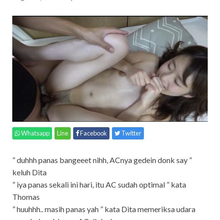
Whatsapp
Line
Facebook
Twitter
” duhhh panas bangeeet nihh, ACnya gedein donk say ”
keluh Dita
” iya panas sekali ini hari, itu AC sudah optimal ” kata
Thomas
” huuhhh.. masih panas yah ” kata Dita memeriksa udara