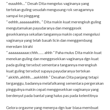
” euuuhhh…” Desah Dita mengelus vaginanya yang
tertekan guling sesudah mengusung rok seragamnya
sampai ke pinggang
” eehhh..aaaaaaahhh.. ” Dita makin kuat merengkuh guling
mengutamakan payudaranya dan menggesek
gesekkannya sekalian tangannya makin cepat mengelusi
vaginanya yang telah basah licin dan menggembung
meredam birahi
” aaaaaaaaaacchhh…… ahhh ” Paha mulus Dita makin kuat
menekan guling dan menggesekkan vaginanya dgn kuat
pada guling tersebut sementara tangannya merengkuh
kuat guling tersebut supaya payudaranya tertekan
” akkhh..akhhh….aakkhhh ” Desahan Dita panjang tetapi
terganggu, badannya melafalkanng sementara pergerakan
pinggulnya makin cepat menggesekkan vaginanya yang
berdenyut pada bantal yang halus pas pada kelentitnya
Gelora orgasme yang menerpa dgn luar biasa membuat