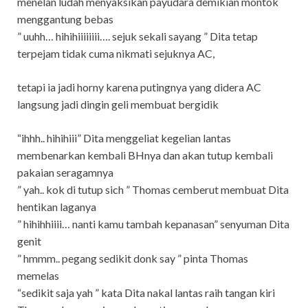
menelan ludah menyaksikan payudara demikian montok
menggantung bebas
” uuhh… hihihiiiiiiii…. sejuk sekali sayang ” Dita tetap
terpejam tidak cuma nikmati sejuknya AC,
tetapi ia jadi horny karena putingnya yang didera AC
langsung jadi dingin geli membuat bergidik
“ihhh.. hihihiii” Dita menggeliat kegelian lantas
membenarkan kembali BHnya dan akan tutup kembali
pakaian seragamnya
” yah.. kok di tutup sich ” Thomas cemberut membuat Dita
hentikan laganya
” hihihhiiii… nanti kamu tambah kepanasan” senyuman Dita
genit
” hmmm.. pegang sedikit donk say ” pinta Thomas
memelas
“sedikit saja yah ” kata Dita nakal lantas raih tangan kiri