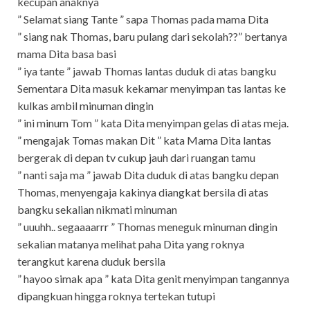
kecupan anaknya
” Selamat siang Tante ” sapa Thomas pada mama Dita
” siang nak Thomas, baru pulang dari sekolah??” bertanya
mama Dita basa basi
” iya tante ” jawab Thomas lantas duduk di atas bangku
Sementara Dita masuk kekamar menyimpan tas lantas ke
kulkas ambil minuman dingin
” ini minum Tom ” kata Dita menyimpan gelas di atas meja.
” mengajak Tomas makan Dit ” kata Mama Dita lantas
bergerak di depan tv cukup jauh dari ruangan tamu
” nanti saja ma ” jawab Dita duduk di atas bangku depan
Thomas, menyengaja kakinya diangkat bersila di atas
bangku sekalian nikmati minuman
” uuuhh.. segaaaarrr ” Thomas meneguk minuman dingin
sekalian matanya melihat paha Dita yang roknya
terangkut karena duduk bersila
” hayoo simak apa ” kata Dita genit menyimpan tangannya
dipangkuan hingga roknya tertekan tutupi