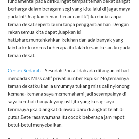
fundamental pada diriku,ingat tempat teman dekat sangat
berharga dalam beragam segi yang kita lalui di jagat maya
pada ini.Ucapkan benar-benar cantik”jika dunia tanpa
teman dekat seperti bumi tanpa penggantian hari’Dengan
rekan semua kita dapat ,luapkan isi
hati,share,muntahkahkan keluhan dan ada banyak yang
lain.ha kok nrocos beberapa itu ialah kesan-kesan ku pada
teman dekat.
Cersex Sedarah
–
Sesudah Ponsel dah ada ditangan ini hari
mendadak MIss call” privat number kupikir No,temannya
teman dekatku kan ia umumnya tukang miss call nylonong
kemana-kemana saya mememahami,jadi sesampainya di
saya kembali banyak yang usil ,itu yang kerap saya
terima,iya jika diangkat dijawab,baru di angkat telah di
putus.Bete rasanya,mana itu cocok beberapa jam repot
betul-betul menyebalkan.