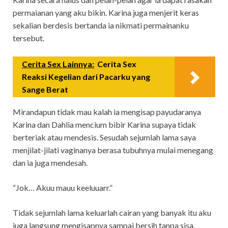
permaianan yang aku bikin. Karina juga menjerit keras
sekalian berdesis bertanda ia nikmati permainanku
tersebut.
Cerita Sex Lainnya:
Cerita Sex
Reaksi Kegelian dari Pacarku yang
Sange Berat
Mirandapun tidak mau kalah ia mengisap payudaranya
Karina dan Dahlia mencium bibir Karina supaya tidak
berteriak atau mendesis. Sesudah sejumlah lama saya
menjilat-jilati vaginanya berasa tubuhnya mulai menegang
dan ia juga mendesah.
“Jok… Akuu mauu keeluuarr.”
Tidak sejumlah lama keluarlah cairan yang banyak itu aku
juga langsung mengisapnya sampai bersih tanpa sisa.