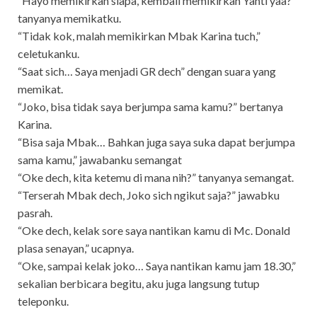
“Hayo memikirkan siapa, kembali memikirkan Yanti yaa?”
tanyanya memikatku.
“Tidak kok, malah memikirkan Mbak Karina tuch,”
celetukanku.
“Saat sich… Saya menjadi GR dech” dengan suara yang
memikat.
“Joko, bisa tidak saya berjumpa sama kamu?” bertanya
Karina.
“Bisa saja Mbak… Bahkan juga saya suka dapat berjumpa
sama kamu,” jawabanku semangat
“Oke dech, kita ketemu di mana nih?” tanyanya semangat.
“Terserah Mbak dech, Joko sich ngikut saja?” jawabku
pasrah.
“Oke dech, kelak sore saya nantikan kamu di Mc. Donald
plasa senayan,” ucapnya.
“Oke, sampai kelak joko… Saya nantikan kamu jam 18.30,”
sekalian berbicara begitu, aku juga langsung tutup
teleponku.