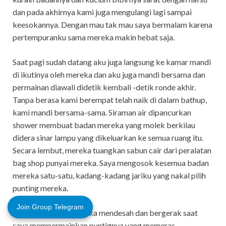
dan pada akhirnya kami juga mengulangi lagi sampai
keesokannya. Dengan mau tak mau saya bermalam karena
pertempuranku sama mereka makin hebat saja.
Saat pagi sudah datang aku juga langsung ke kamar mandi
di ikutinya oleh mereka dan aku juga mandi bersama dan
permainan diawali didetik kembali -detik ronde akhir.
Tanpa berasa kami berempat telah naik di dalam bathup,
kami mandi bersama-sama. Siraman air dipancurkan
shower membuat badan mereka yang molek berkilau
didera sinar lampu yang dikeluarkan ke semua ruang itu.
Secara lembut, mereka tuangkan sabun cair dari peralatan
bag shop punyai mereka. Saya mengosok kesemua badan
mereka satu-satu, kadang-kadang jariku yang nakal pilih
punting mereka.
Join Group Telegram
“Ughh… Joko… ” mereka mendesah dan bergerak saat
saya mempermainkan puntignya yang memeras.