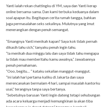
Yanti ialah rekan chattingku di YM, saya dan Yanti kerap
online bersama-sama. Dan kami terbuka keduanya dalam
soal apapun itu. Begitupun cerita rumah tangga, bahkan
juga permasalahan seks sekalinya. Mulutnya yang imut
menerangkan dengan penuh semangat.
“Emangnya Yanti menikah kapan? Saya kok tidak pernah
dikasih tahu sich,” tanyaku penuh ingin tahu.
“Ia menikah dua minggu lalu dan saya tidak tahu mengapa
ia tidak mau memberitahu kamu awalnya,” Jawabannya
penuh pemahaman.
“Ooo, begitu… ” kataku sekalian manggut-manggut.
“Ini ialah hari pertama kaliku di Jakarta dan saya
merencanakan bermalam 4 hari, sampai masalah kantorku
usai,” terangnya tanpa saya bertanya.
“Sebetulnya barusan Yanti ingin dateng tetapi sehubungan
ada acara keluarga menjadi kemungkinan ia akan tiba
keesokannya ia dapat dateng,” terangnya kembali.