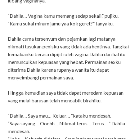
lubang vaginanya.
“Dahlia… Vagina kamu memang sedap sekali,” pujiku.
“Kamu sukai minum jamu yaa kok geret?” tanyaku.
Dahlia cuma tersenyum dan pejamkan lagi matanya
nikmati tusukan penisku yang tidak ada hentinya. Tangkai
kemaluanku berasa dipijiti oleh vagina Dahlia dan hal itu
memunculkan kepuasan yang hebat. Permainan sexku
diterima Dahlia karena rupanya wanita itu dapat
menyeimbangi permainan saya.
Hingga kemudian saya tidak dapat meredam kepuasan
yang mulai barusan telah mencabik birahiku.
“Dahlia… Saya mau… Keluar… “kataku mendesah.
“Saya sayang… Ooohh… Nikmat terus… Terus… ” Dahlia
mendesah.
“Joko… Keluarin didalam… Saya ingin merasai semburan…