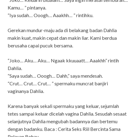
Kamu… ” pintanya.
“Iya sudah… Ooogh… Aaakhh… ” rintihku.
Gerekan mundur-maju ada di belakang badan Dahlia
makin kuat, makin cepat dan makin liar. Kami berdua
berusaha capai pucuk bersama.
“Joko… Aku… Aku… Ngaak kkuuaatt… Aaakhh” rintih
Dahlia.
“Saya sudah… Ooogh… Dahh,” saya mendesah.
“Crut… Crut… Crut… ” spermaku muncrat banjiri
vaginanya Dahlia.
Karena banyak sekali spermaku yang keluar, sejumlah
tetes sampai keluar dicelah vagina Dahlia. Sesudah sesaat
selanjutnya Dahlia mengubah badannya dan bertemu
dengan badanku. Baca : Cerita Seks Riil Bercinta Sama
Pelayan Bohay