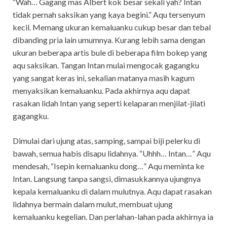
“Wah… Gagang mas Albert kok besar sekali yah? Intan
tidak pernah saksikan yang kaya begini.” Aqu tersenyum
kecil. Memang ukuran kemaluanku cukup besar dan tebal
dibanding pria lain umumnya. Kurang lebih sama dengan
ukuran beberapa artis bule di beberapa film bokep yang
aqu saksikan. Tangan Intan mulai mengocak gagangku
yang sangat keras ini, sekalian matanya masih kagum
menyaksikan kemaluanku. Pada akhirnya aqu dapat
rasakan lidah Intan yang seperti kelaparan menjilat-jilati
gagangku.
Dimulai dari ujung atas, samping, sampai biji pelerku di
bawah, semua habis disapu lidahnya. “Uhhh… Intan…” Aqu
mendesah, “Isepin kemaluanku dong…” Aqu meminta ke
Intan. Langsung tanpa sangsi, dimasukkannya ujungnya
kepala kemaluanku di dalam mulutnya. Aqu dapat rasakan
lidahnya bermain dalam mulut, membuat ujung
kemaluanku kegelian. Dan perlahan-lahan pada akhirnya ia