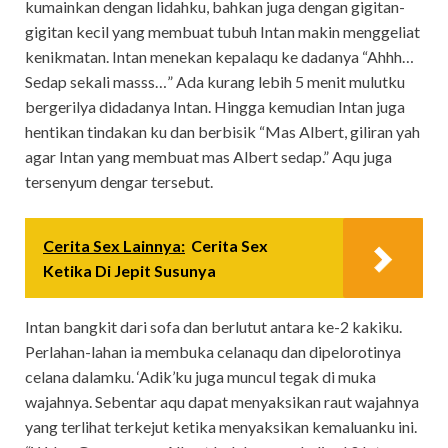
kumainkan dengan lidahku, bahkan juga dengan gigitan-
gigitan kecil yang membuat tubuh Intan makin menggeliat
kenikmatan. Intan menekan kepalaqu ke dadanya “Ahhh…
Sedap sekali masss…” Ada kurang lebih 5 menit mulutku
bergerilya didadanya Intan. Hingga kemudian Intan juga
hentikan tindakan ku dan berbisik “Mas Albert, giliran yah
agar Intan yang membuat mas Albert sedap.” Aqu juga
tersenyum dengar tersebut.
Cerita Sex Lainnya:
Cerita Sex
Ketika Di Jepit Susunya
Intan bangkit dari sofa dan berlutut antara ke-2 kakiku.
Perlahan-lahan ia membuka celanaqu dan dipelorotinya
celana dalamku. ‘Adik’ku juga muncul tegak di muka
wajahnya. Sebentar aqu dapat menyaksikan raut wajahnya
yang terlihat terkejut ketika menyaksikan kemaluanku ini.