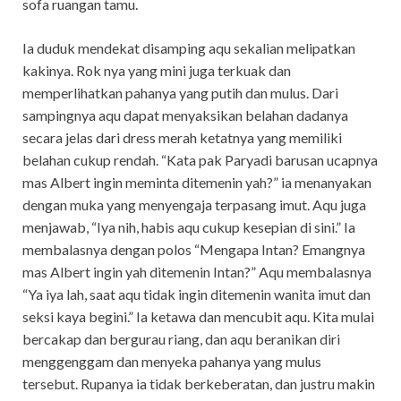
sofa ruangan tamu.
Ia duduk mendekat disamping aqu sekalian melipatkan
kakinya. Rok nya yang mini juga terkuak dan
memperlihatkan pahanya yang putih dan mulus. Dari
sampingnya aqu dapat menyaksikan belahan dadanya
secara jelas dari dress merah ketatnya yang memiliki
belahan cukup rendah. “Kata pak Paryadi barusan ucapnya
mas Albert ingin meminta ditemenin yah?” ia menanyakan
dengan muka yang menyengaja terpasang imut. Aqu juga
menjawab, “Iya nih, habis aqu cukup kesepian di sini.” Ia
membalasnya dengan polos “Mengapa Intan? Emangnya
mas Albert ingin yah ditemenin Intan?” Aqu membalasnya
“Ya iya lah, saat aqu tidak ingin ditemenin wanita imut dan
seksi kaya begini.” Ia ketawa dan mencubit aqu. Kita mulai
bercakap dan bergurau riang, dan aqu beranikan diri
menggenggam dan menyeka pahanya yang mulus
tersebut. Rupanya ia tidak berkeberatan, dan justru makin