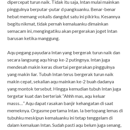
dipercepat turun naik. Tidak itu saja, Intan mulai mainkan
pinggulnya berputar-putar d pangkuanku. Benar-benar
hebat memang vokalis dangdut satu ini pikirku. Kesannya
begitu nikmat, tidak pernah kemaluanku dimainkan
semacam ini, mengingatiku akan pergerakan joget Intan
barusan ketika manggung.
Aqu pegang payudara Intan yang bergerak turun naik dan
secara langsung aqu hirup ke-2 putingnya. Intan juga
mendesah makin keras disertai pergerakan pinggulnya
yang makin liar. Tubuh Intan terus bergerak turun naik
makin cepat, sekalian aqu mainkan ke-2 buah dadanya
yang montok tersebut. Hingga kemudian tubuh Intan juga
tergetar kuat dan berteriak “Ahhh mas, aqu keluar
masss…” Aqu dapat rasakan banjir kehangatan di saat
memeknya. Orgasme pertama Intan. Ia bertopang lemas di
tubuhku meskipun kemaluanku ini tetap tenggelam di
dalam kemaluan Intan. Sudah pasti aqu belum juga senang,