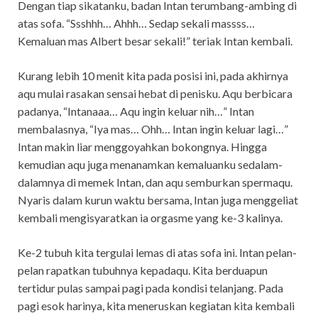
Dengan tiap sikatanku, badan Intan terumbang-ambing di
atas sofa. “Ssshhh… Ahhh… Sedap sekali massss…
Kemaluan mas Albert besar sekali!” teriak Intan kembali.
Kurang lebih 10 menit kita pada posisi ini, pada akhirnya
aqu mulai rasakan sensai hebat di penisku. Aqu berbicara
padanya, “Intanaaa… Aqu ingin keluar nih…” Intan
membalasnya, “Iya mas… Ohh… Intan ingin keluar lagi…”
Intan makin liar menggoyahkan bokongnya. Hingga
kemudian aqu juga menanamkan kemaluanku sedalam-
dalamnya di memek Intan, dan aqu semburkan spermaqu.
Nyaris dalam kurun waktu bersama, Intan juga menggeliat
kembali mengisyaratkan ia orgasme yang ke-3 kalinya.
Ke-2 tubuh kita tergulai lemas di atas sofa ini. Intan pelan-
pelan rapatkan tubuhnya kepadaqu. Kita berduapun
tertidur pulas sampai pagi pada kondisi telanjang. Pada
pagi esok harinya, kita meneruskan kegiatan kita kembali