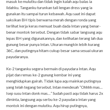
masuk ke mulutku dan tidak ingin kalah aqu balas ia
lidahku. Tanganku turunkan tali lengan dress yang ia
gunakan itu sampai turun kebawah. Aqu saat ini dapat
saksikan BH tipis berwarna merah dengan ronda yang
terlihat kerja keras memuat buah dada Intan yang benar-
benar montok tersebut. Dengan tidak sabar langsung aqu
lepas BH yang digunakannya, dan kelihatan terang lah dua
gunung besar punya Intan. Ukuran mungkin lebih kurang
36C, dan putingnya hitam cukup besar sama sesuai ukuran
payudaranya.
Ke-2 tanganku segera bermain di payudara Intan. Aqu
pijat dan remas ke-2 gunung kembar ini yang
menghidupkan gairah. Tidak lupa aqu mainkan putingnya
yang telah tegang tersebut. Intan mendesah “Ohhhh mas…
Isep susu Intan donk mas…” Sudah pasti aqu tidak harus 2x
diminta, langsung aqu serbu ke-2 payudara Intan yang
montok ini dengan mulutku. Aqu hirup putingnya,