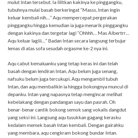
mulut Intan tersebut. Ia lilitkan kakinya ke pinggangku,
tubuhnya mulai basah berkeringat “Masss, Intan ingin
keluar kembali nih…” Aqu mempercepat pergerakan
pinggangku hingga kemudian ia juga menarik pinggangku
dengan kakinya dan tergetar lagi “Ohhhh… Mas Albertrr…
Aqu keluar lagiii…” Badan Intan secara langsung terbujur
lemas di atas sofa sesudah orgasme ke-2 nya ini.
Aqu cabut kemaluanku yang tetap keras ini dan telah
basah dengan lendiran Intan. Aqu belum juga senang,
nafsuku belum juga tercukupi. Aqu mengambil tubuh
Intan, dan aqu membalikin ia hingga bokongnya muncul di
depanku. Intan yang napasnya tetap mengincar melihat
kebelakang dengan pandangan sayu dan pasrah. Oh
benar-benar cantik bokong semok sang vokalis dangdut
yang seksi ini. Langsung aqu tusukkan gagang kerasku
kedalam memek basah Intan kembali. Dengan gairahku
yang membara, aqu cengkram bokong bundar Intan.