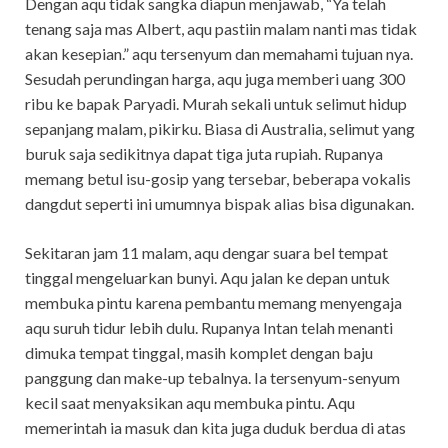
Dengan aqu tidak sangka diapun menjawab, “Ya telah
tenang saja mas Albert, aqu pastiin malam nanti mas tidak
akan kesepian.” aqu tersenyum dan memahami tujuan nya.
Sesudah perundingan harga, aqu juga memberi uang 300
ribu ke bapak Paryadi. Murah sekali untuk selimut hidup
sepanjang malam, pikirku. Biasa di Australia, selimut yang
buruk saja sedikitnya dapat tiga juta rupiah. Rupanya
memang betul isu-gosip yang tersebar, beberapa vokalis
dangdut seperti ini umumnya bispak alias bisa digunakan.
Sekitaran jam 11 malam, aqu dengar suara bel tempat
tinggal mengeluarkan bunyi. Aqu jalan ke depan untuk
membuka pintu karena pembantu memang menyengaja
aqu suruh tidur lebih dulu. Rupanya Intan telah menanti
dimuka tempat tinggal, masih komplet dengan baju
panggung dan make-up tebalnya. Ia tersenyum-senyum
kecil saat menyaksikan aqu membuka pintu. Aqu
memerintah ia masuk dan kita juga duduk berdua di atas