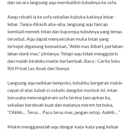
dan secara langsung aqu membalikin tubuhnya ke sofa.
Aaqu rebahi ia ke sofa sekalian kubuka kakinya lebar-
lebar. Tanpa dikasih aba-aba, langsung aqu tancap
kembali memek Intan dan kupompa tubuhnya yang lemas
tersebut. Aqu dapat menyaksikan muka Intan yang
terkejut digabung keenakkan, “Ahhh mas Albert, perlahan-
lahan donk mas.” pintanya. Tetapi aqu tidak menggubris
dan malah birahiku makin bertambah. Baca : Cerita Seks
Riil Privat Les Anak dan Ibunya
Langsung aqu naikkan tempoku, tubuhku bergerak makin
cepat di atas tubuh si vokalis dangdut montok ini. Intan
berusaha mencengkeram sofa terima tancapkan ku,
sekalian berdesah kuat dan matanya merem terbuka,
“Ohhhh… Terus… Pacu terus mas, jangan setop. Aahhh…”
Makin mengganaslah aqu dengar kata-kata yang keluar