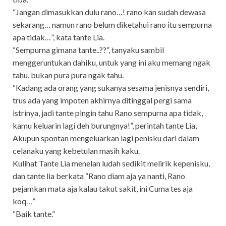
“Jangan dimasukkan dulu rano…! rano kan sudah dewasa
sekarang… namun rano belum diketahui rano itu sempurna
apa tidak…”, kata tante Lia.
“Sempurna gimana tante..??”, tanyaku sambil
menggeruntukan dahiku, untuk yang ini aku memang ngak
tahu, bukan pura pura ngak tahu.
“Kadang ada orang yang sukanya sesama jenisnya sendiri,
trus ada yang impoten akhirnya ditinggal pergi sama
istrinya, jadi tante pingin tahu Rano sempurna apa tidak,
kamu keluarin lagi deh burungnya!”, perintah tante Lia,
Akupun spontan mengeluarkan lagi penisku dari dalam
celanaku yang kebetulan masih kaku.
Kulihat Tante Lia menelan ludah sedikit melirik kepenisku,
dan tante lia berkata “Rano diam aja ya nanti, Rano
pejamkan mata aja kalau takut sakit, ini Cuma tes aja
koq…”
“Baik tante.”