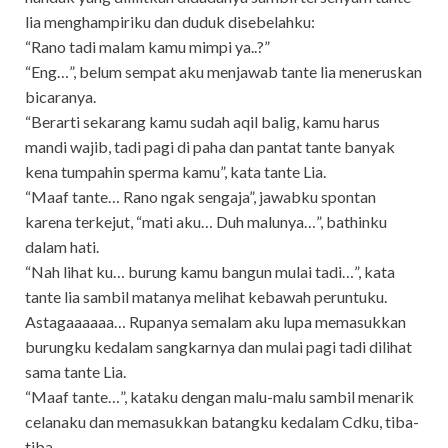
lia menghampiriku dan duduk disebelahku:
“Rano tadi malam kamu mimpi ya..?”
“Eng…”, belum sempat aku menjawab tante lia meneruskan
bicaranya.
“Berarti sekarang kamu sudah aqil balig, kamu harus
mandi wajib, tadi pagi di paha dan pantat tante banyak
kena tumpahin sperma kamu”, kata tante Lia.
“Maaf tante… Rano ngak sengaja”, jawabku spontan
karena terkejut, “mati aku… Duh malunya…”, bathinku
dalam hati.
“Nah lihat ku… burung kamu bangun mulai tadi…”, kata
tante lia sambil matanya melihat kebawah peruntuku.
Astagaaaaaa… Rupanya semalam aku lupa memasukkan
burungku kedalam sangkarnya dan mulai pagi tadi dilihat
sama tante Lia.
“Maaf tante…”, kataku dengan malu-malu sambil menarik
celanaku dan memasukkan batangku kedalam Cdku, tiba-
tiba.