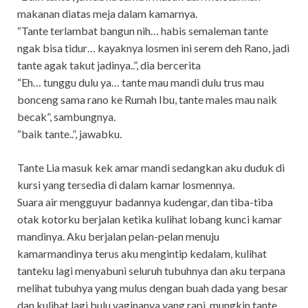
makanan diatas meja dalam kamarnya.
“Tante terlambat bangun nih… habis semaleman tante
ngak bisa tidur… kayaknya losmen ini serem deh Rano, jadi
tante agak takut jadinya..”, dia bercerita
“Eh… tunggu dulu ya… tante mau mandi dulu trus mau
bonceng sama rano ke Rumah Ibu, tante males mau naik
becak”, sambungnya.
“baik tante..”, jawabku.
Tante Lia masuk kek amar mandi sedangkan aku duduk di
kursi yang tersedia di dalam kamar losmennya.
Suara air mengguyur badannya kudengar, dan tiba-tiba
otak kotorku berjalan ketika kulihat lobang kunci kamar
mandinya. Aku berjalan pelan-pelan menuju
kamarmandinya terus aku mengintip kedalam, kulihat
tanteku lagi menyabuni seluruh tubuhnya dan aku terpana
melihat tubuhya yang mulus dengan buah dada yang besar
dan kulihat lagi bulu vaginanya yang rapi, mungkin tante