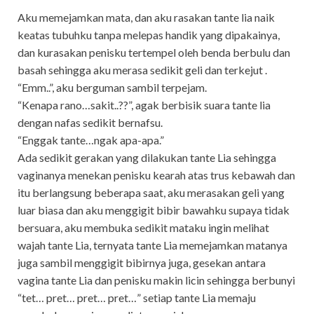
Aku memejamkan mata, dan aku rasakan tante lia naik
keatas tubuhku tanpa melepas handik yang dipakainya,
dan kurasakan penisku tertempel oleh benda berbulu dan
basah sehingga aku merasa sedikit geli dan terkejut .
“Emm..”, aku berguman sambil terpejam.
“Kenapa rano…sakit..??”, agak berbisik suara tante lia
dengan nafas sedikit bernafsu.
“Enggak tante…ngak apa-apa.”
Ada sedikit gerakan yang dilakukan tante Lia sehingga
vaginanya menekan penisku kearah atas trus kebawah dan
itu berlangsung beberapa saat, aku merasakan geli yang
luar biasa dan aku menggigit bibir bawahku supaya tidak
bersuara, aku membuka sedikit mataku ingin melihat
wajah tante Lia, ternyata tante Lia memejamkan matanya
juga sambil menggigit bibirnya juga, gesekan antara
vagina tante Lia dan penisku makin licin sehingga berbunyi
“tet… pret… pret… pret…” setiap tante Lia memaju